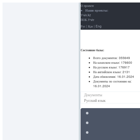
О проекте
Наши проекты:
Учёт.kz
ПОБ.Учёт
Рус
|
Қаз
|
Eng
Состояние базы:
Всего документов:
355649
На казахском языке:
176600
На русском языке:
176917
На английском языке:
2131
Дата обновления:
16.01.2024
Документы по состоянию на:
16.01.2024
Документы
Русский язык