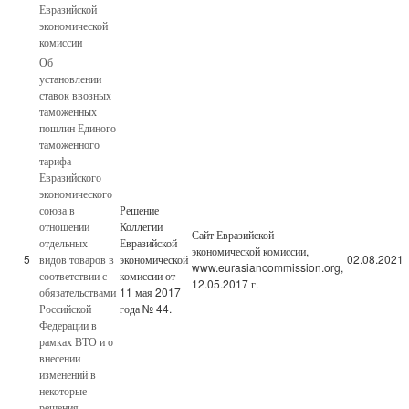
Евразийской
экономической
комиссии
Об
установлении
ставок ввозных
таможенных
пошлин Единого
таможенного
тарифа
Евразийского
экономического
союза в
Решение
отношении
Коллегии
Сайт Евразийской
отдельных
Евразийской
экономической комиссии,
5
видов товаров в
экономической
02.08.2021
www.eurasiancommission.org,
соответствии с
комиссии от
12.05.2017 г.
обязательствами
11 мая 2017
Российской
года № 44.
Федерации в
рамках ВТО и о
внесении
изменений в
некоторые
решения