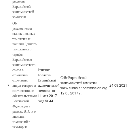
решения
Евразийской
экономической
комиссии
Об
установлении
ставок ввозных
таможенных
пошлин Единого
таможенного
тарифа
Евразийского
экономического
союза в
Решение
отношении
Коллегии
Сайт Евразийской
отдельных
Евразийской
экономической комиссии,
7
видов товаров в
экономической
24.09.2021
www.eurasiancommission.org,
соответствии с
комиссии от
12.05.2017 г.
обязательствами
11 мая 2017
Российской
года № 44.
Федерации в
рамках ВТО и о
внесении
изменений в
некоторые