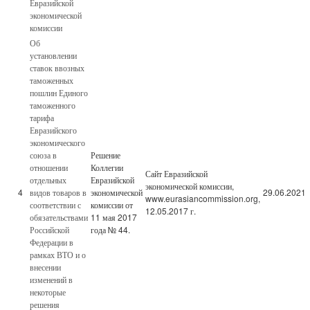
Евразийской
экономической
комиссии
Об
установлении
ставок ввозных
таможенных
пошлин Единого
таможенного
тарифа
Евразийского
экономического
союза в
Решение
отношении
Коллегии
Сайт Евразийской
отдельных
Евразийской
экономической комиссии,
4
видов товаров в
экономической
29.06.2021
www.eurasiancommission.org,
соответствии с
комиссии от
12.05.2017 г.
обязательствами
11 мая 2017
Российской
года № 44.
Федерации в
рамках ВТО и о
внесении
изменений в
некоторые
решения