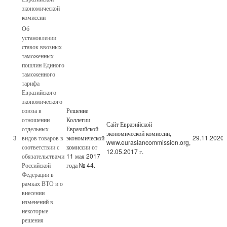
экономической
комиссии
Об
установлении
ставок ввозных
таможенных
пошлин Единого
таможенного
тарифа
Евразийского
экономического
союза в
Решение
отношении
Коллегии
Сайт Евразийской
отдельных
Евразийской
экономической комиссии,
3
видов товаров в
экономической
29.11.2020
www.eurasiancommission.org,
соответствии с
комиссии от
12.05.2017 г.
обязательствами
11 мая 2017
Российской
года № 44.
Федерации в
рамках ВТО и о
внесении
изменений в
некоторые
решения