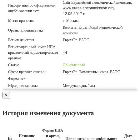
Сайт Евразийской экономической комиссии,
Информация об официальном
www.eurasiancommission.org,
опубликовании акта
12.05.2017 г.
Место принятия
г. Москва
Коллегия Евразийской экономической
Орган, принявший акт
комиссии
Регион действия
ЕврАзЭс. ЕАЭС
Регистрационный номер НПА,
присвоенный нормотворческим
44
органом
Статус
Обновленный
Сфера правоотношений
ЕврАзЭс. Таможенный союз. ЕАЭС
Форма акта
Юридическая сила
Международный акт
×
История изменения документа
Форма НПА
Название
и орган,
Дата
№
Дополнительная информация