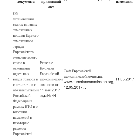
документа
принявший
изменения
акт
Об
установлении
ставок ввозных
таможенных
пошлин Единого
таможенного
тарифа
Евразийского
экономического
союза в
Решение
отношении
Коллегии
Сайт Евразийской
отдельных
Евразийской
экономической комиссии,
1
видов товаров в
экономической
11.05.2017
www.eurasiancommission.org,
соответствии с
комиссии от
12.05.2017 г.
обязательствами
11 мая 2017
Российской
года № 44
Федерации в
рамках ВТО и о
внесении
изменений в
некоторые
решения
Евразийской