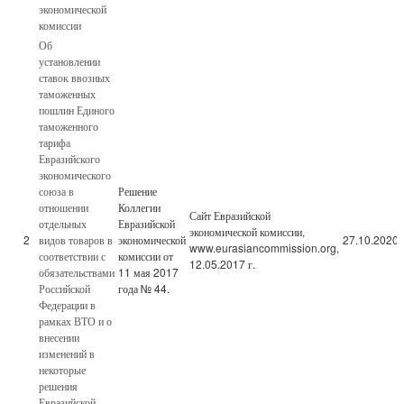
экономической
комиссии
Об
установлении
ставок ввозных
таможенных
пошлин Единого
таможенного
тарифа
Евразийского
экономического
союза в
Решение
отношении
Коллегии
Сайт Евразийской
отдельных
Евразийской
экономической комиссии,
2
видов товаров в
экономической
27.10.2020
www.eurasiancommission.org,
соответствии с
комиссии от
12.05.2017 г.
обязательствами
11 мая 2017
Российской
года № 44.
Федерации в
рамках ВТО и о
внесении
изменений в
некоторые
решения
Евразийской