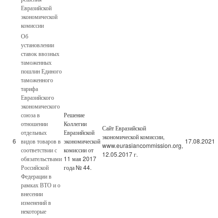
Евразийской
экономической
комиссии
Об
установлении
ставок ввозных
таможенных
пошлин Единого
таможенного
тарифа
Евразийского
экономического
союза в
Решение
отношении
Коллегии
Сайт Евразийской
отдельных
Евразийской
экономической комиссии,
6
видов товаров в
экономической
17.08.2021
www.eurasiancommission.org,
соответствии с
комиссии от
12.05.2017 г.
обязательствами
11 мая 2017
Российской
года № 44.
Федерации в
рамках ВТО и о
внесении
изменений в
некоторые