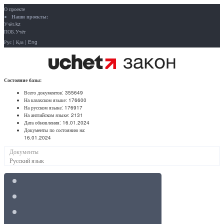
О проекте
Наши проекты:
Учёт.kz
ПОБ.Учёт
Рус
|
Қаз
|
Eng
Состояние базы:
Всего документов:
355649
На казахском языке:
176600
На русском языке:
176917
На английском языке:
2131
Дата обновления:
16.01.2024
Документы по состоянию на:
16.01.2024
Документы
Русский язык