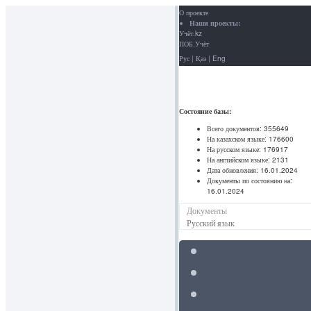
О проекте
Наши проекты:
Учёт.kz
ПОБ.Учёт
Рус
|
Қаз
|
Eng
Состояние базы:
Всего документов:
355649
На казахском языке:
176600
На русском языке:
176917
На английском языке:
2131
Дата обновления:
16.01.2024
Документы по состоянию на:
16.01.2024
Документы
Русский язык