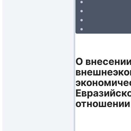
О внесени
внешнеэко
экономиче
Евразийско
отношении