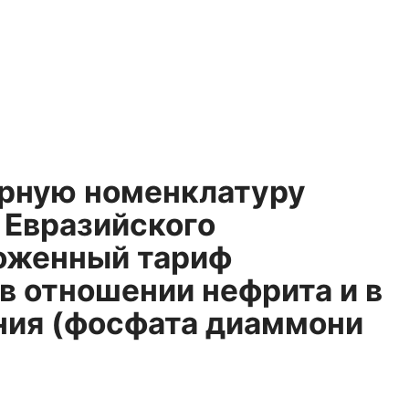
арную номенклатуру
 Евразийского
моженный тариф
в отношении нефрита и в
ия (фосфата диаммони