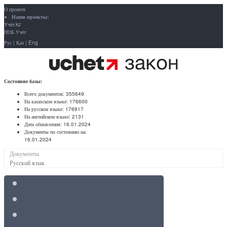
О проекте
Наши проекты:
Учёт.kz
ПОБ.Учёт
Рус
|
Қаз
|
Eng
Состояние базы:
Всего документов:
355649
На казахском языке:
176600
На русском языке:
176917
На английском языке:
2131
Дата обновления:
16.01.2024
Документы по состоянию на:
16.01.2024
Документы
Русский язык