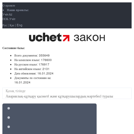
О проекте
Наши проекты:
Учёт.kz
ПОБ.Учёт
Рус
|
Қаз
|
Eng
Состояние базы:
Всего документов:
355649
На казахском языке:
176600
На русском языке:
176917
На английском языке:
2131
Дата обновления:
16.01.2024
Документы по состоянию на:
16.01.2024
Қазақ тілінде
Авариялық-құтқару қызметi және құтқарушылардың мәртебесi туралы