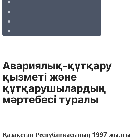
Авариялық-құтқару
қызметi және
құтқарушылардың
мәртебесi туралы
Қазақстан Республикасының 1997 жылғы