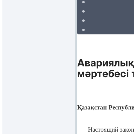
Авариялық
мәртебесi
Қазақстан Республ
Настоящий закон ре