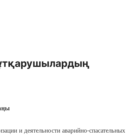
құтқарушылардың
аңы
ации и деятельности аварийно-спасательных