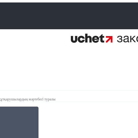
құтқарушылардың мәртебесi туралы