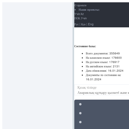
О проекте
Наши проекты:
Учёт.kz
ПОБ.Учёт
Рус
|
Қаз
|
Eng
Состояние базы:
Всего документов:
355649
На казахском языке:
176600
На русском языке:
176917
На английском языке:
2131
Дата обновления:
16.01.2024
Документы по состоянию на:
16.01.2024
Қазақ тілінде
Авариялық-құтқару қызметi және 