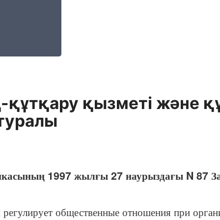
-құтқару қызметi және 
 туралы
икасының 1997 жылғы 27 наурыздағы N 87 З
гулирует общественные отношения при организ