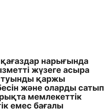
ы қағаздар нарығында
ызметті жүзеге асыра
н туынды қаржы
бесін және оларды сатып
нарықта мемлекеттік
ік емес бағалы