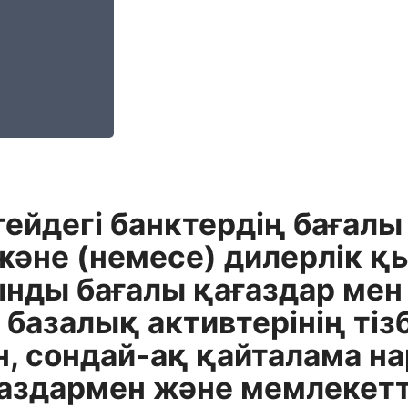
гейдегі банктердің бағал
және (немесе) дилерлік қ
ынды бағалы қағаздар ме
базалық активтерінің тіз
ін, сондай-ақ қайталама 
ғаздармен және мемлекетт