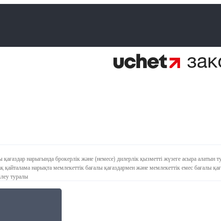
лы қағаздар нарығында брокерлік және (немесе) дилерлік қызметті жүзеге асыра алатын 
й-ақ қайталама нарықта мемлекеттік бағалы қағаздармен және мемлекеттік емес бағалы 
ілеу туралы