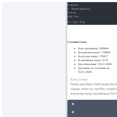
О проекте
Наши проекты:
Учёт.kz
ПОБ.Учёт
Рус
|
Қаз
|
Eng
Состояние базы:
Всего документов:
355649
На казахском языке:
176600
На русском языке:
176917
На английском языке:
2131
Дата обновления:
16.01.2024
Документы по состоянию на:
16.01.2024
Қазақ тілінде
Екінші деңгейдегі банктердің баға
оларды сатып алу тәртібін, сонда
мәмілелер жасау жағдайларын белг