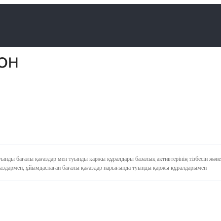
туынды бағалы қағаздар мен туынды қаржы құралдары базалық активтерінің тізбесін және
қағаздармен, ұйымдаспаған бағалы қағаздар нарығында туынды қаржы құралдарымен