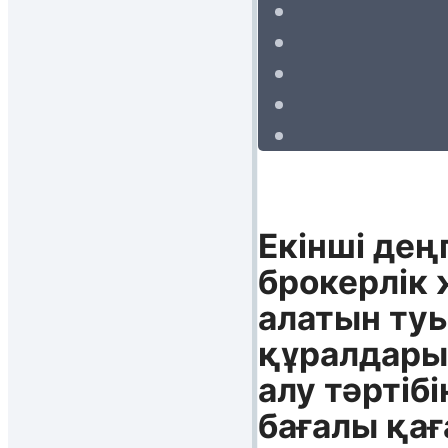
Екінші дең
брокерлік 
алатын ту
құралдары 
алу тәртіб
бағалы қа