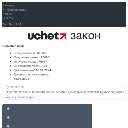
О проекте
Наши проекты:
Учёт.kz
ПОБ.Учёт
Рус
|
Қаз
|
Eng
Состояние базы:
Всего документов:
355649
На казахском языке:
176600
На русском языке:
176917
На английском языке:
2131
Дата обновления:
16.01.2024
Документы по состоянию на:
16.01.2024
Қазақ тілінде
Өздеріне қатысты пробация қолданылатын адамдарға әлеуметтік-құқықтық көмек
көрсету қағидалары