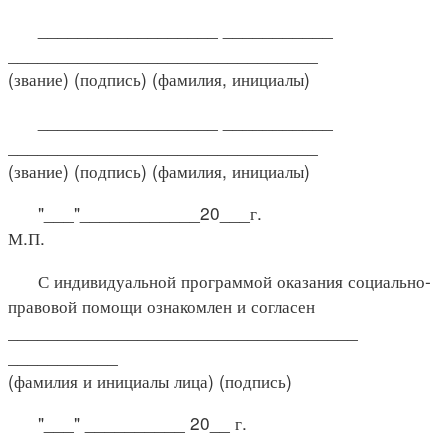
__________________ ___________
_______________________________
(звание) (подпись) (фамилия, инициалы)
__________________ ___________
_______________________________
(звание) (подпись) (фамилия, инициалы)
"___"____________20___г.
М.П.
С индивидуальной программой оказания социально-
правовой помощи ознакомлен и согласен
___________________________________
___________
(фамилия и инициалы лица) (подпись)
"___" __________ 20__ г.