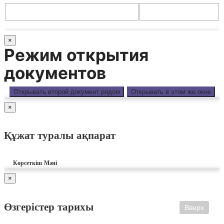
×
Режим открытия
документов
Открывать второй документ рядом
Открывать в этом же окне
×
Құжат туралы ақпарат
Көрсеткіш
Мәні
×
Өзгерістер тарихы
Вверх