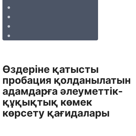
Өздеріне қатысты
пробация қолданылатын
адамдарға әлеуметтік-
құқықтық көмек
көрсету қағидалары