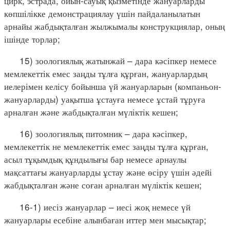
цирк, эстрада, ойын-сауық қызметінде жануарларды
көпшілікке демонстрациялау үшін пайдаланылатын
арнайы жабдықталған жылжымалы конструкциялар, оның
ішінде торлар;
15) зоологиялық жатынжай – дара кәсіпкер немесе
мемлекеттік емес заңды тұлға құрған, жануарлардың
иелерімен келісу бойынша үй жануарларын (компаньон-
жануарларды) уақытша ұстауға немесе ұстай тұруға
арналған және жабдықталған мүліктік кешен;
16) зоологиялық питомник – дара кәсіпкер,
мемлекеттік не мемлекеттік емес заңды тұлға құрған,
асыл тұқымдық құндылығы бар немесе арнаулы
мақсаттағы жануарларды ұстау және өсіру үшін әдейі
жабдықталған және соған арналған мүліктік кешен;
16-1) иесіз жануарлар – иесі жоқ немесе үй
жануарлары есебіне алынбаған иттер мен мысықтар;