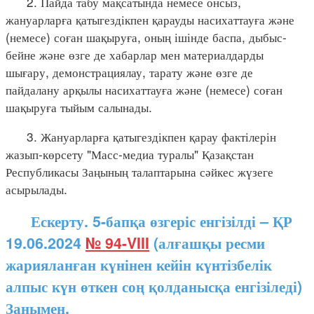
2. Пайда табу мақсатында немесе онсыз,
жануарларға қатыгездікпен қарауды насихаттауға және
(немесе) соған шақыруға, оның ішінде баспа, дыбыс-
бейне және өзге де хабарлар мен материалдарды
шығару, демонстрациялау, тарату және өзге де
пайдалану арқылы насихаттауға және (немесе) соған
шақыруға тыйым салынады.
3. Жануарларға қатыгездікпен қарау фактілерін
жазып-көрсету "Масс-медиа туралы" Қазақстан
Республикасы Заңының талаптарына сәйкес жүзеге
асырылады.
Ескерту. 5-бапқа өзгеріс енгізілді – ҚР
19.06.2024
№ 94-VIII
(алғашқы ресми
жарияланған күнінен кейін күнтізбелік
алпыс күн өткен соң қолданысқа енгізіледі)
Заңымен.