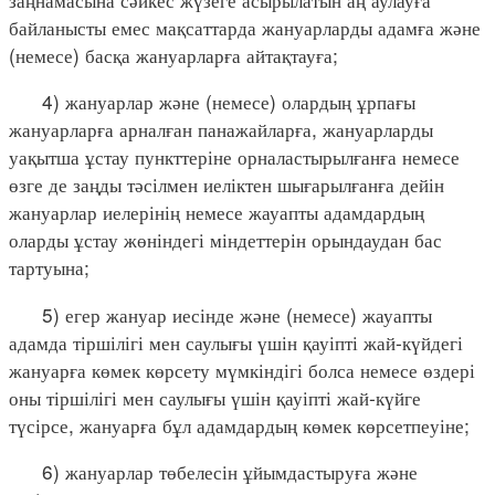
байланысты емес мақсаттарда жануарларды адамға және
(немесе) басқа жануарларға айтақтауға;
4) жануарлар және (немесе) олардың ұрпағы
жануарларға арналған панажайларға, жануарларды
уақытша ұстау пункттеріне орналастырылғанға немесе
өзге де заңды тәсілмен иеліктен шығарылғанға дейін
жануарлар иелерінің немесе жауапты адамдардың
оларды ұстау жөніндегі міндеттерін орындаудан бас
тартуына;
5) егер жануар иесінде және (немесе) жауапты
адамда тіршілігі мен саулығы үшін қауіпті жай-күйдегі
жануарға көмек көрсету мүмкіндігі болса немесе өздері
оны тіршілігі мен саулығы үшін қауіпті жай-күйге
түсірсе, жануарға бұл адамдардың көмек көрсетпеуіне;
6) жануарлар төбелесін ұйымдастыруға және