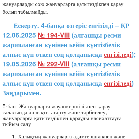
жануарларды сою жануарларға қатыгездікпен қарау
болып табылмайды.
Ескерту. 4-бапқа өзгеріс енгізілді – ҚР
12.06.2025
№ 194-VIII
(алғашқы ресми
жарияланған күнінен кейін күнтізбелік
алпыс күн өткен соң қолданысқа
енгізіледі
);
19.05.2026
№ 292-VIII
(алғашқы ресми
жарияланған күнінен кейін күнтізбелік
алпыс күн өткен соң қолданысқа
енгізіледі
)
Заңдарымен.
5-бап. Жануарларға жауапкершілікпен қарау
саласында халықты ағарту және тәрбиелеу,
жануарларға қатыгездікпен қарауды насихаттауға
тыйым салу
1. Халықтың жануарларға адамгершілікпен және