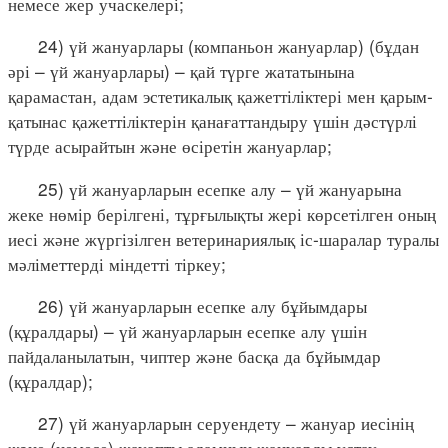
немесе жер учаскелері;
24) үй жануарлары (компаньон жануарлар) (бұдан
әрі – үй жануарлары) – қай түрге жататынына
қарамастан, адам эстетикалық қажеттіліктері мен қарым-
қатынас қажеттіліктерін қанағаттандыру үшін дәстүрлі
түрде асырайтын және өсіретін жануарлар;
25) үй жануарларын есепке алу – үй жануарына
жеке нөмір берілгені, тұрғылықты жері көрсетілген оның
иесі және жүргізілген ветеринариялық іс-шаралар туралы
мәліметтерді міндетті тіркеу;
26) үй жануарларын есепке алу бұйымдары
(құралдары) – үй жануарларын есепке алу үшін
пайдаланылатын, чиптер және басқа да бұйымдар
(құралдар);
27) үй жануарларын серуендету – жануар иесінің
және (немесе) жауапты адамның жануарды ұстау