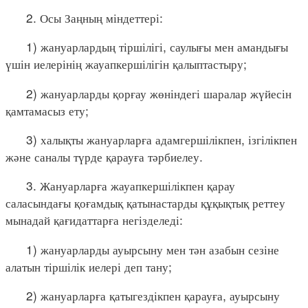
2. Осы Заңның міндеттері:
1) жануарлардың тіршілігі, саулығы мен амандығы
үшін иелерінің жауапкершілігін қалыптастыру;
2) жануарларды қорғау жөніндегі шаралар жүйесін
қамтамасыз ету;
3) халықты жануарларға адамгершілікпен, ізгілікпен
және саналы түрде қарауға тәрбиелеу.
3. Жануарларға жауапкершілікпен қарау
саласындағы қоғамдық қатынастарды құқықтық реттеу
мынадай қағидаттарға негізделеді:
1) жануарларды ауырсыну мен тән азабын сезіне
алатын тіршілік иелері деп тану;
2) жануарларға қатыгездікпен қарауға, ауырсыну