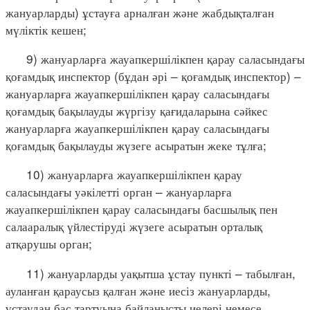
жануарларды) ұстауға арналған және жабдықталған
мүліктік кешен;
9) жануарларға жауапкершілікпен қарау саласындағы
қоғамдық инспектор (бұдан әрі – қоғамдық инспектор) –
жануарларға жауапкершілікпен қарау саласындағы
қоғамдық бақылауды жүргізу қағидаларына сәйкес
жануарларға жауапкершілікпен қарау саласындағы
қоғамдық бақылауды жүзеге асыратын жеке тұлға;
10) жануарларға жауапкершілікпен қарау
саласындағы уәкілетті орган – жануарларға
жауапкершілікпен қарау саласындағы басшылық пен
салааралық үйлестіруді жүзеге асыратын орталық
атқарушы орган;
11) жануарларды уақытша ұстау пункті – табылған,
ауланған қараусыз қалған және иесіз жануарларды,
ұстаудан бас тартуына байланысты иелері немесе