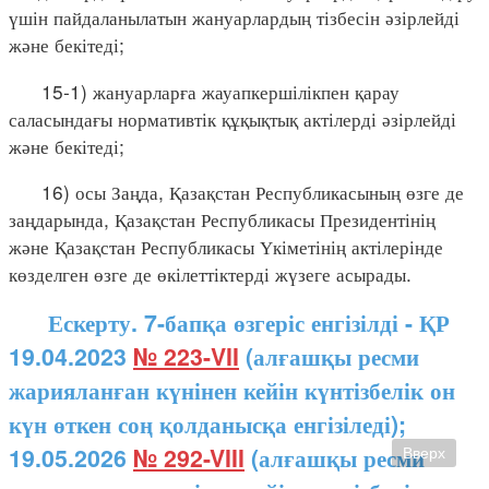
үшін пайдаланылатын жануарлардың тізбесін әзірлейді
және бекітеді;
15-1) жануарларға жауапкершілікпен қарау
саласындағы нормативтік құқықтық актілерді әзірлейді
және бекітеді;
16) осы Заңда, Қазақстан Республикасының өзге де
заңдарында, Қазақстан Республикасы Президентінің
және Қазақстан Республикасы Үкіметінің актілерінде
көзделген өзге де өкілеттіктерді жүзеге асырады.
Ескерту. 7-бапқа өзгеріс енгізілді - ҚР
19.04.2023
№ 223-VII
(алғашқы ресми
жарияланған күнінен кейін күнтізбелік он
күн өткен соң қолданысқа енгізіледі);
19.05.2026
№ 292-VIII
(алғашқы ресми
Вверх