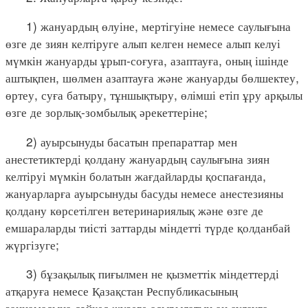
1) жануардың өлуіне, мертігуіне немесе саулығына
өзге де зиян келтіруге алып келген немесе алып келуі
мүмкін жануарды ұрып-соғуға, азаптауға, оның ішінде
аштықпен, шөлмен азаптауға және жануарды бөлшектеу,
өртеу, суға батыру, тұншықтыру, өлімші етіп ұру арқылы
өзге де зорлық-зомбылық әрекеттеріне;
2) ауырсынуды басатын препараттар мен
анестетиктерді қолдану жануардың саулығына зиян
келтіруі мүмкін болатын жағдайларды қоспағанда,
жануарларға ауырсынуды басуды немесе анестезияны
қолдану көрсетілген ветеринариялық және өзге де
емшараларды тиісті заттарды міндетті түрде қолданбай
жүргізуге;
3) бұзақылық пиғылмен не қызметтік міндеттерді
атқаруға немесе Қазақстан Республикасының
заңнамасына сәйкес жүзеге асырылатын аң аулауға