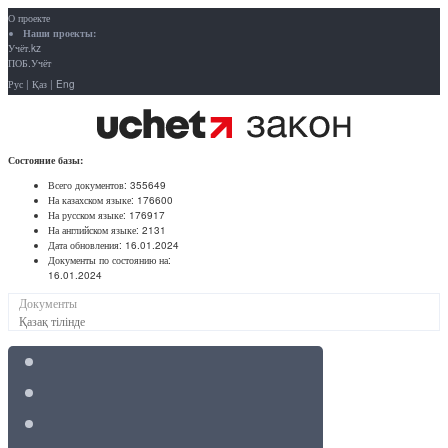
О проекте
Наши проекты:
Учёт.kz
ПОБ.Учёт
Рус
|
Қаз
|
Eng
Состояние базы:
Всего документов:
355649
На казахском языке:
176600
На русском языке:
176917
На английском языке:
2131
Дата обновления:
16.01.2024
Документы по состоянию на:
16.01.2024
Документы
Қазақ тілінде