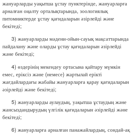
жануарларды уақытша ұстау пунктерінде, жануарларға
арналған оңалту орталықтарында, зоологиялық
питомниктерде ұстау қағидаларын әзірлейді және
бекітеді;
3) жануарларды мәдени-ойын-сауық мақсаттарында
пайдалану және оларды ұстау қағидаларын әзірлейді
және бекітеді;
4) өздерінің мекендеу ортасына қайтару мүмкін
емес, еріксіз және (немесе) жартылай ерікті
жағдайлардағы жабайы жануарларға қарау қағидаларын
әзірлейді және бекітеді;
5) жануарларды аулаудың, уақытша ұстаудың және
жансыздандырудың үлгілік қағидаларын әзірлейді және
бекітеді;
6) жануарларға арналған панажайлардың, сондай-ақ