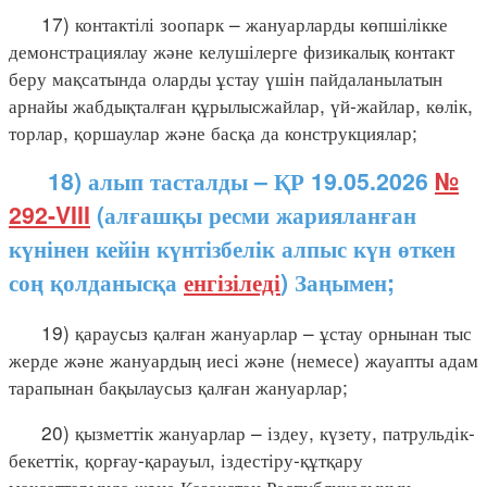
17) контактілі зоопарк – жануарларды көпшілікке
демонстрациялау және келушілерге физикалық контакт
беру мақсатында оларды ұстау үшін пайдаланылатын
арнайы жабдықталған құрылысжайлар, үй-жайлар, көлік,
торлар, қоршаулар және басқа да конструкциялар;
18) алып тасталды – ҚР 19.05.2026
№
292-VIII
(алғашқы ресми жарияланған
күнінен кейін күнтізбелік алпыс күн өткен
соң қолданысқа
енгізіледі
) Заңымен;
19) қараусыз қалған жануарлар – ұстау орнынан тыс
жерде және жануардың иесі және (немесе) жауапты адам
тарапынан бақылаусыз қалған жануарлар;
20) қызметтік жануарлар – іздеу, күзету, патрульдік-
бекеттік, қорғау-қарауыл, іздестіру-құтқару
мақсаттарында және Қазақстан Республикасының