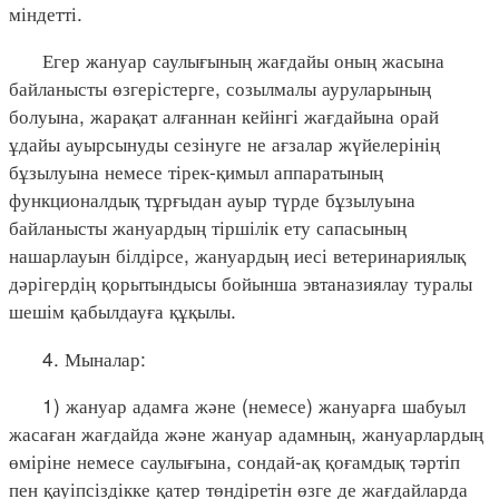
міндетті.
Егер жануар саулығының жағдайы оның жасына
байланысты өзгерістерге, созылмалы ауруларының
болуына, жарақат алғаннан кейінгі жағдайына орай
ұдайы ауырсынуды сезінуге не ағзалар жүйелерінің
бұзылуына немесе тірек-қимыл аппаратының
функционалдық тұрғыдан ауыр түрде бұзылуына
байланысты жануардың тіршілік ету сапасының
нашарлауын білдірсе, жануардың иесі ветеринариялық
дәрігердің қорытындысы бойынша эвтаназиялау туралы
шешім қабылдауға құқылы.
4. Мыналар:
1) жануар адамға және (немесе) жануарға шабуыл
жасаған жағдайда және жануар адамның, жануарлардың
өміріне немесе саулығына, сондай-ақ қоғамдық тәртіп
пен қауіпсіздікке қатер төндіретін өзге де жағдайларда