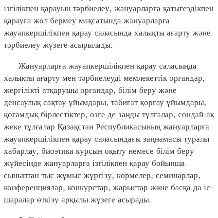
ізгілікпен қарауын тәрбиелеу, жануарларға қатыгездікпен
қарауға жол бермеу мақсатында жануарларға
жауапкершілікпен қарау саласында халықты ағарту және
тәрбиелеу жүзеге асырылады.
Жануарларға жауапкершілікпен қарау саласында
халықты ағарту мен тәрбиелеуді мемлекеттік органдар,
жергілікті атқарушы органдар, білім беру және
денсаулық сақтау ұйымдары, табиғат қорғау ұйымдары,
қоғамдық бірлестіктер, өзге де заңды тұлғалар, сондай-ақ
жеке тұлғалар Қазақстан Республикасының жануарларға
жауапкершілікпен қарау саласындағы заңнамасы туралы
хабарлау, биоэтика курсын оқыту немесе білім беру
жүйесінде жануарларға ізгілікпен қарау бойынша
сыныптан тыс жұмыс жүргізу, көрмелер, семинарлар,
конференциялар, конкурстар, жарыстар және басқа да іс-
шаралар өткізу арқылы жүзеге асырады.