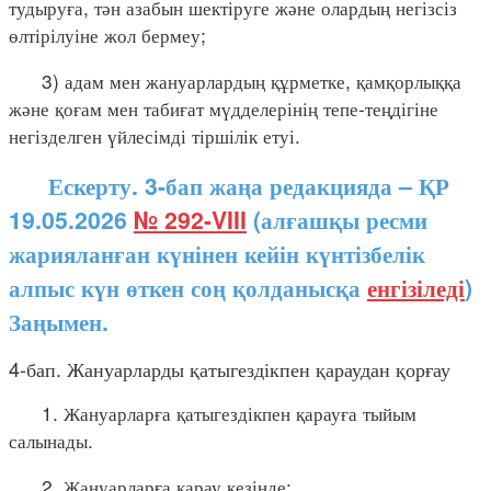
тудыруға, тән азабын шектіруге және олардың негізсіз
өлтірілуіне жол бермеу;
3) адам мен жануарлардың құрметке, қамқорлыққа
және қоғам мен табиғат мүдделерінің тепе-теңдігіне
негізделген үйлесімді тіршілік етуі.
Ескерту. 3-бап жаңа редакцияда – ҚР
19.05.2026
№ 292-VIII
(алғашқы ресми
жарияланған күнінен кейін күнтізбелік
алпыс күн өткен соң қолданысқа
енгізіледі
)
Заңымен.
4-бап. Жануарларды қатыгездікпен қараудан қорғау
1. Жануарларға қатыгездікпен қарауға тыйым
салынады.
2. Жануарларға қарау кезінде: