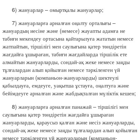
6) жануарлар – омыртқалы жануарлар;
7) жануарларға арналған оңалту орталығы –
жануардың иесіне және (немесе) жауапты адамға не
табиғи мекендеу ортасына қайтарылуға жататын немесе
жатпайтын, тіршілігі мен саулығына қатер төндіретін
жағдайға ұшыраған, табиғи жағдайларда тіршілік ете
алмайтын жануарларды, сондай-ақ жеке немесе заңды
тұлғалардан алып қойылған немесе тәркіленген үй
жануарларын (компаньон-жануарларды) шектеулі
қабылдауға, емдеуге, уақытша ұстауға, оңалтуға және
бейімдеуге арналған және жабдықталған мүліктік кешен;
8) жануарларға арналған панажай – тіршілігі мен
саулығына қатер төндіретін жағдайға ұшыраған
жануарларды, қараусыз қалған және иесіз жануарларды,
сондай-ақ жеке немесе заңды тұлғалардан алып қойылған
немесе тәркіленген үй жануарларын (компаньон-