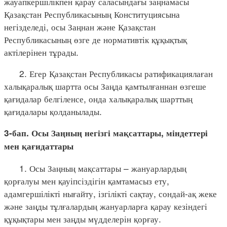
жауапкершілікпен қарау саласындағы заңнамасы
Қазақстан Республикасының Конституциясына
негізделеді, осы Заңнан және Қазақстан
Республикасының өзге де нормативтік құқықтық
актілерінен тұрады.
2. Егер Қазақстан Республикасы ратификациялаған
халықаралық шартта осы Заңда қамтылғаннан өзгеше
қағидалар белгіленсе, онда халықаралық шарттың
қағидалары қолданылады.
3-бап. Осы Заңның негізгі мақсаттары, міндеттері
мен қағидаттары
1. Осы Заңның мақсаттары – жануарлардың
қорғалуы мен қауіпсіздігін қамтамасыз ету,
адамгершілікті нығайту, ізгілікті сақтау, сондай-ақ жеке
және заңды тұлғалардың жануарларға қарау кезіндегі
құқықтары мен заңды мүдделерін қорғау.