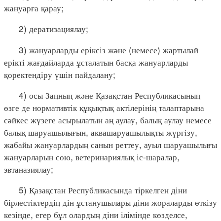
жануарға қарау;
2) дератизациялау;
3) жануарларды еріксіз және (немесе) жартылай
ерікті жағдайларда ұсталатын басқа жануарларды
қоректендіру үшін пайдалану;
4) осы Заңның және Қазақстан Республикасының
өзге де нормативтік құқықтық актілерінің талаптарына
сәйкес жүзеге асырылатын аң аулау, балық аулау немесе
балық шаруашылығын, аквашаруашылықты жүргізу,
жабайы жануарлардың санын реттеу, ауыл шаруашылығы
жануарларын сою, ветеринариялық іс-шаралар,
эвтаназиялау;
5) Қазақстан Республикасында тіркелген діни
бірлестіктердің дін ұстанушылары діни жораларды өткізу
кезінде, егер бұл олардың діни ілімінде көзделсе,