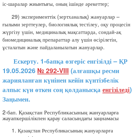
іс-шаралар жиынтығы, оның ішінде әрекеттер;
29) эксперименттік (зертханалық) жануарлар –
ғылыми зерттеулер, биологиялық тестілеу, оқу процесін
жүргізу үшін, медициналық мақсаттарда, сондай-ақ
биомедициналық препараттар алу үшін өсірілетін,
ұсталатын және пайдаланылатын жануарлар.
Ескерту. 1-бапқа өзгеріс енгізілді – ҚР
19.05.2026
№ 292-VIII
(алғашқы ресми
жарияланған күнінен кейін күнтізбелік
алпыс күн өткен соң қолданысқа
енгізіледі
)
Заңымен.
2-бап. Қазақстан Республикасының жануарларға
жауапкершілікпен қарау саласындағы заңнамасы
1. Қазақстан Республикасының жануарларға