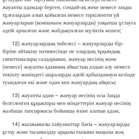
жауапты адамдар берген, сондай-ақ жеке немесе заңды
тұлғалардан алып қойылған немесе тәркіленген үй
жануарларын (компаньон жануарларды) уақытша ұстауға
әдейі арналған және жабдықталған мүліктік кешен;
12) жануарлардың төбелесі – жануарларды бір-
біріне айтақтау нәтижесінде не олардың тұқымдық
сипаттамалары салдарынан, жануар иесінің және
(немесе) жауапты адамның айқастың алдын алу немесе
тоқтату жөніндегі шараларды әдейі қабылдамауы кезінде
туындаған екі және одан көп жануардың айқасы;
13) жауапты адам – жануар иесінің осы Заңда
белгіленген құқықтары мен міндеттерін жануар иесінің
жазбаша тапсырмасы бойынша өзіне алатын адам;
14) жылжымалы хайуанаттар бағы – жануарларды
ұстау және тасымалдау арқылы ғылыми маңызы жоқ