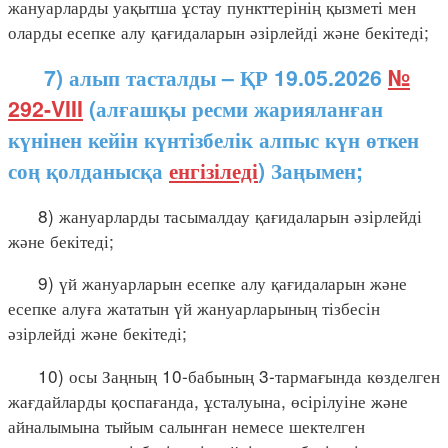
жануарларды уақытша ұстау пункттерінің қызметі мен
оларды есепке алу қағидаларын әзірлейді және бекітеді;
7) алып тасталды – ҚР 19.05.2026
№
292-VIII
(алғашқы ресми жарияланған
күнінен кейін күнтізбелік алпыс күн өткен
соң қолданысқа
енгізіледі
) Заңымен;
8) жануарларды тасымалдау қағидаларын әзірлейді
және бекітеді;
9) үй жануарларын есепке алу қағидаларын және
есепке алуға жататын үй жануарларының тізбесін
әзірлейді және бекітеді;
10) осы Заңның 10-бабының 3-тармағында көзделген
жағдайларды қоспағанда, ұсталуына, өсірілуіне және
айналымына тыйым салынған немесе шектелген