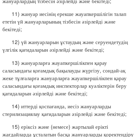
жануарлардың тізбесін әзірлейді және бекітеді;
11) жануар иесінің ерекше жауапкершілігін талап
ететін үй жануарларының тізбесін әзірлейді және
бекітеді;
12) үй жануарларын ұстаудың және серуендетудің
үлгілік қағидаларын әзірлейді және бекітеді;
13) жануарларға жауапкершілікпен қарау
саласындағы қоғамдық бақылауды жүргізу, сондай-ақ
жеке тұлғаларға жануарларға жауапкершілікпен қарау
саласындағы қоғамдық инспекторлар куәліктерін беру
қағидаларын әзірлейді және бекітеді;
14) иттерді қоспағанда, иесіз жануарларды
стерилизациялау қағидаларын әзірлейді және бекітеді;
15) еріксіз және (немесе) жартылай ерікті
жағдайларда ұсталатын басқа жануарларды қоректендіру