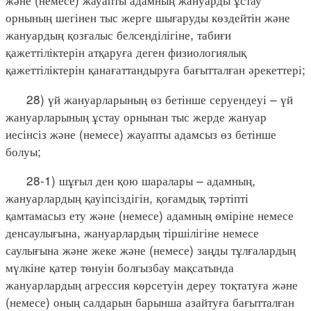
орнының шегінен тыс жерге шығаруды көздейтін және
жануардың қозғалыс белсенділігіне, табиғи
қажеттіліктерін атқаруға деген физиологиялық
қажеттіліктерін қанағаттандыруға бағытталған әрекеттері;
28) үй жануарларының өз бетінше серуендеуі – үй
жануарларының ұстау орнынан тыс жерде жануар
иесінсіз және (немесе) жауапты адамсыз өз бетінше
болуы;
28-1) шұғыл ден қою шаралары – адамның,
жануарлардың қауіпсіздігін, қоғамдық тәртіпті
қамтамасыз ету және (немесе) адамның өміріне немесе
денсаулығына, жануарлардың тіршілігіне немесе
саулығына және жеке және (немесе) заңды тұлғалардың
мүлкіне қатер төнуін болғызбау мақсатында
жануарлардың агрессия көрсетуін дереу тоқтатуға және
(немесе) оның салдарын барынша азайтуға бағытталған