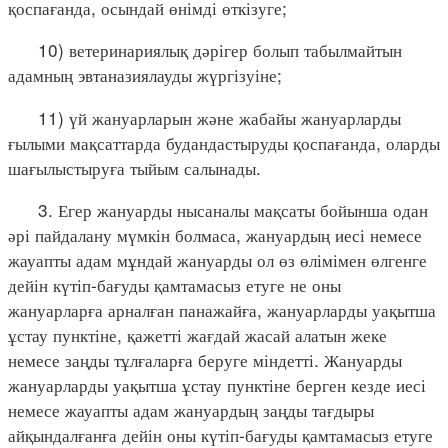
қоспағанда, осындай өнімді өткізуге;
10) ветеринариялық дәрігер болып табылмайтын
адамның эвтаназиялауды жүргізуіне;
11) үй жануарларын және жабайы жануарларды
ғылыми мақсаттарда будандастыруды қоспағанда, оларды
шағылыстыруға тыйым салынады.
3. Егер жануарды нысаналы мақсаты бойынша одан
әрі пайдалану мүмкін болмаса, жануардың иесі немесе
жауапты адам мұндай жануарды ол өз өлімімен өлгенге
дейін күтіп-бағуды қамтамасыз етуге не оны
жануарларға арналған панажайға, жануарларды уақытша
ұстау пунктіне, қажетті жағдай жасай алатын жеке
немесе заңды тұлғаларға беруге міндетті. Жануарды
жануарларды уақытша ұстау пунктіне берген кезде иесі
немесе жауапты адам жануардың заңды тағдыры
айқындалғанға дейін оны күтіп-бағуды қамтамасыз етуге