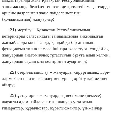
заңнамасында белгіленген өзге де қызметтік мақсаттарда
арнайы даярланған және пайдаланылатын
(қолданылатын) жануарлар;
21) мертігу – Қазақстан Республикасының
ветеринария саласындағы заңнамасында айқындалған
жағдайларды қоспағанда, қандай да бір ағзаның
функциясын толық немесе ішінара жоғалтуға, сондай-ақ
жануардың анатомиялық тұтастығын бұзуға алып келген,
жануардың саулығына келтірілген ауыр зиян;
22) стерилизациялау – жануарды хирургиялық, дәрі-
дәрмекпен не өзге тәсілдермен ұрпақ өрбіту қабілетінен
айыру;
23) ұстау орны – жануардың иесі және (немесе)
жауапты адам пайдаланатын, жануар ұсталатын
ғимараттар, құрылыстар, құрылысжайлар, үй-жайлар