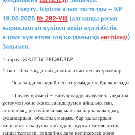
Ескерту. Кіріспе алып тасталды – ҚР
19.05.2026
№ 292-VIII
(алғашқы ресми
жарияланған күнінен кейін күнтізбелік
алпыс күн өткен соң қолданысқа
енгізіледі
)
Заңымен.
1-тарау. ЖАЛПЫ ЕРЕЖЕЛЕР
1-бап. Осы Заңда пайдаланылатын негізгі ұғымдар
Осы Заңда мынадай негізгі ұғымдар пайдаланылады:
1) аулау қызметі – жануарларды аулаумен, уақытша
ұстаумен және жансыздандырумен айналысатын,
астананың, республикалық маңызы бар қалалардың,
аудандардың, облыстық маңызы бар қалалардың
жергілікті атқарушы органдары құрған мемлекеттік
заңды тұлғалар, сондай-ақ дара кәсіпкерлер және