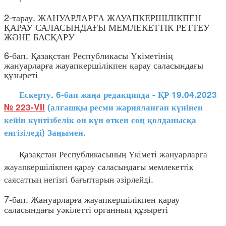
2-тарау. ЖАНУАРЛАРҒА ЖАУАПКЕРШІЛІКПЕН
ҚАРАУ САЛАСЫНДАҒЫ МЕМЛЕКЕТТІК РЕТТЕУ
ЖӘНЕ БАСҚАРУ
6-бап. Қазақстан Республикасы Үкіметінің
жануарларға жауапкершілікпен қарау саласындағы
құзыреті
Ескерту. 6-бап жаңа редакцияда - ҚР 19.04.2023
№ 223-VII
(алғашқы ресми жарияланған күнінен
кейін күнтізбелік он күн өткен соң қолданысқа
енгізіледі) Заңымен.
Қазақстан Республикасының Үкіметі жануарларға
жауапкершілікпен қарау саласындағы мемлекеттік
саясаттың негізгі бағыттарын әзірлейді.
7-бап. Жануарларға жауапкершілікпен қарау
саласындағы уәкілетті органның құзыреті