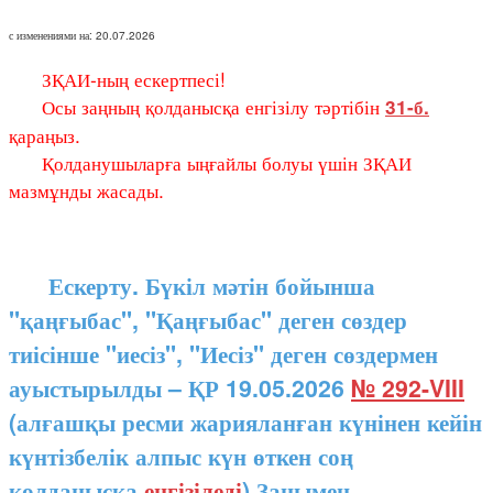
с изменениями на: 20.07.2026
ЗҚАИ-ның ескертпесі!
Осы заңның қолданысқа енгізілу тәртібін
31-б.
қараңыз.
Қолданушыларға ыңғайлы болуы үшін ЗҚАИ
мазмұнды жасады.
Ескерту. Бүкіл мәтін бойынша
"қаңғыбас", "Қаңғыбас" деген сөздер
тиісінше "иесіз", "Иесіз" деген сөздермен
ауыстырылды – ҚР 19.05.2026
№ 292-VIII
(алғашқы ресми жарияланған күнінен кейін
күнтізбелік алпыс күн өткен соң
қолданысқа
енгізіледі
) Заңымен.