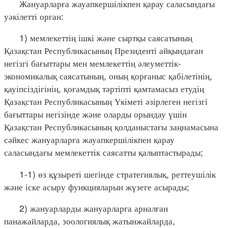
Жануарларға жауапкершілікпен қарау саласындағы
уәкілетті орган:
1) мемлекеттің ішкі және сыртқы саясатының
Қазақстан Республикасының Президенті айқындаған
негізгі бағыттары мен мемлекеттің әлеуметтік-
экономикалық саясатының, оның қорғаныс қабілетінің,
қауіпсіздігінің, қоғамдық тәртіпті қамтамасыз етудің
Қазақстан Республикасының Үкіметі әзірлеген негізгі
бағыттары негізінде және оларды орындау үшін
Қазақстан Республикасының қолданыстағы заңнамасына
сәйкес жануарларға жауапкершілікпен қарау
саласындағы мемлекеттік саясатты қалыптастырады;
1-1) өз құзыреті шегінде стратегиялық, реттеушілік
және іске асыру функцияларын жүзеге асырады;
2) жануарларды жануарларға арналған
панажайларда, зоологиялық жатынжайларда,