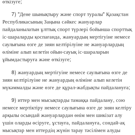
өткізуге;
7) "Дене шынықтыру және спорт туралы" Қазақстан
Республикасының Заңына сәйкес жануарлар
пайдаланылатын ұлттық спорт түрлері бойынша спорттық
іс-шараларды қоспағанда, жануардың мертігуіне немесе
саулығына өзге де зиян келтірілуіне не жануарлардың
өліміне алып келетін ойын-сауық іс-шараларын
ұйымдастыруға және өткізуге;
8) жануардың мертігуіне немесе саулығына өзге де
зиян келтірілуіне не жануардың өліміне алып келетін
мүкәммалды және өзге де құрал-жабдықты пайдалануға;
9) иттер мен мысықтарды тамаққа пайдалану, сою
немесе мертіктіру немесе саулығына өзге де зиян келтіру
арқылы осындай жануарлардан өнім мен шикізат алу
үшін оларды өсіруге, ұстауға, пайдалануға, сондай-ақ
мысықтар мен иттердің жүнін тарау тәсілімен алуды