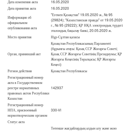
Дата изменения акта
16.05.2020
Дата принятия акта
16.05.2020
"Егемен Қазақстан" 19.05.2020 ж., № 95
Информация об
(29824); "Казахстанская правда" от 19.05.2020
официальном
г., № 95 (29222); ҚР НҚА электрондық түрдегі
опубликовании акта
эталондық бақылау банкі, 20.05.2020 ж.
Место принятия
Нұр-Сұлтан қаласы
Қазақстан Республикасының Парламенті
(бұрынғы атауы: Қазақ ССР Жоғарғы Советі;
Орган, принявший акт
Қазақ ССР Жоғарғы Советінің Президиумы; ҚР
Жоғарғы Кеңесінің Төралқасы; ҚР Жоғарғы
Кеңесі)
Регион действия
Қазақстан Республикасы
Регистрационный номер
акта в Государственном
реестре нормативных
142937
правовых актов Республики
Казахстан
Регистрационный номер
НПА, присвоенный
330-VI
нормотворческим органом
Статус акта
Төтенше жағдайлардың алдын алу және жою