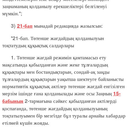
заңнаманың қолданылу ерекшеліктері белгіленуі
мүмкін.";
3)
мынадай редакцияда жазылсын:
21-бап
"21-бап. Төтенше жағдайдың қолданылуын
тоқтатудың құқықтық салдарлары
1. Төтенше жағдай режимін қамтамасыз ету
мақсатында қабылданған және жеке тұлғалардың
құқықтары мен бостандықтарын, сондай-ақ заңды
тұлғалардың құқықтарын уақытша шектеуге байланысты
нормативтік құқықтық актілер төтенше жағдай енгізілген
мерзім ішінде ғана қолданылады және осы Заңның
15-
2-тармағына сәйкес қабылданған актілерді
бабының
қоспағанда, төтенше жағдайдың қолданылуының
тоқтатылуымен бiр мезгiлде бұл туралы арнайы хабардар
етілмей күшiн жояды.