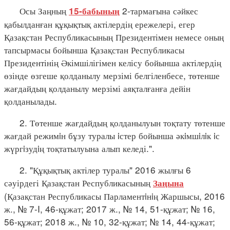
Осы Заңның
2-тармағына сәйкес
15-бабының
қабылданған құқықтық актілердің ережелері, егер
Қазақстан Республикасының Президентімен немесе оның
тапсырмасы бойынша Қазақстан Республикасы
Президентінің Әкімшілігімен келісу бойынша актілердің
өзінде өзгеше қолданылу мерзімі белгіленбесе, төтенше
жағдайдың қолданылу мерзімі аяқталғанға дейін
қолданылады.
2. Төтенше жағдайдың қолданылуын тоқтату төтенше
жағдай режимiн бұзу туралы iстер бойынша әкiмшiлiк iс
жүргiзудiң тоқтатылуына алып келеді.".
2. "Құқықтық актілер туралы" 2016 жылғы 6
сәуірдегі Қазақстан Республикасының
Заңына
(Қазақстан Республикасы Парламентiнiң Жаршысы, 2016
ж., № 7-I, 46-құжат; 2017 ж., № 14, 51-құжат; № 16,
56-құжат; 2018 ж., № 10, 32-құжат; № 14, 44-құжат;