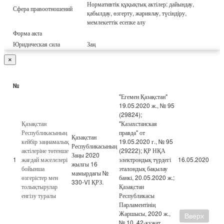
Нормативтік құқықтық актілер: дайындау,
Сфера правоотношений
қабылдау, өзгерту, жариялау, түсіндіру,
мемлекеттік есепке алу
Форма акта
Юридическая сила
Заң
×
№
"Егемен Қазақстан"
19.05.2020 ж., № 95
(29824);
Қазақстан
"Казахстанская
Республикасының
правда" от
Қазақстан
кейбір заңнамалық
19.05.2020 г., № 95
Республикасының
актілеріне төтенше
(29222); ҚР НҚА
Заңы 2020
1
жағдай мәселелері
электрондық түрдегі
16.05.2020
жылғы 16
бойынша
эталондық бақылау
мамырдағы №
өзгерістер мен
банкі, 20.05.2020 ж.;
330-VІ ҚРЗ.
толықтырулар
Қазақстан
енгізу туралы
Республикасы
Парламентінің
Жаршысы, 2020 ж.,
Вверх
№ 10, 42-құжат