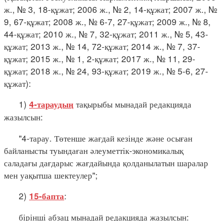
ж., № 3, 18-құжат; 2006 ж., № 2, 14-құжат; 2007 ж., №
9, 67-құжат; 2008 ж., № 6-7, 27-құжат; 2009 ж., № 8,
44-құжат; 2010 ж., № 7, 32-құжат; 2011 ж., № 5, 43-
құжат; 2013 ж., № 14, 72-құжат; 2014 ж., № 7, 37-
құжат; 2015 ж., № 1, 2-құжат; 2017 ж., № 11, 29-
құжат; 2018 ж., № 24, 93-құжат; 2019 ж., № 5-6, 27-
құжат):
1)
тақырыбы мынадай редакцияда
4-тараудың
жазылсын:
"4-тарау. Төтенше жағдай кезінде және осыған
байланысты туындаған әлеуметтік-экономикалық
саладағы дағдарыс жағдайында қолданылатын шаралар
мен уақытша шектеулер";
2)
:
15-бапта
бірінші абзац мынадай редакцияда жазылсын: