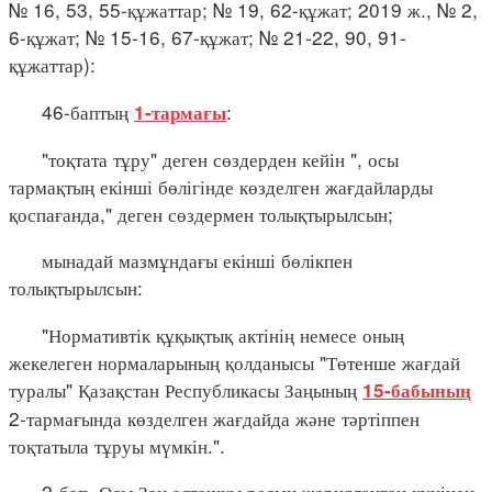
№ 16, 53, 55-құжаттар; № 19, 62-құжат; 2019 ж., № 2,
6-құжат; № 15-16, 67-құжат; № 21-22, 90, 91-
құжаттар):
46-баптың
:
1-тармағы
"тоқтата тұру" деген сөздерден кейін ", осы
тармақтың екінші бөлігінде көзделген жағдайларды
қоспағанда," деген сөздермен толықтырылсын;
мынадай мазмұндағы екінші бөлікпен
толықтырылсын:
"Нормативтік құқықтық актінің немесе оның
жекелеген нормаларының қолданысы "Төтенше жағдай
туралы" Қазақстан Республикасы Заңының
15-бабының
2-тармағында көзделген жағдайда және тәртіппен
тоқтатыла тұруы мүмкін.".
2-бап. Осы Заң алғашқы ресми жарияланған күнінен