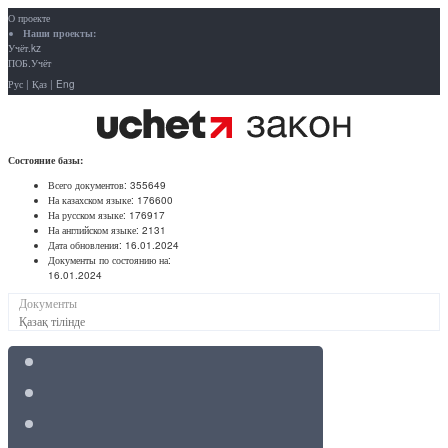
О проекте
Наши проекты:
Учёт.kz
ПОБ.Учёт
Рус
|
Қаз
|
Eng
Состояние базы:
Всего документов:
355649
На казахском языке:
176600
На русском языке:
176917
На английском языке:
2131
Дата обновления:
16.01.2024
Документы по состоянию на:
16.01.2024
Документы
Қазақ тілінде