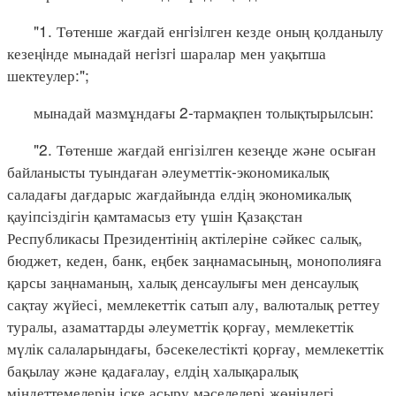
"1. Төтенше жағдай енгiзiлген кезде оның қолданылу
кезеңiнде мынадай негiзгi шаралар мен уақытша
шектеулер:";
мынадай мазмұндағы 2-тармақпен толықтырылсын:
"2. Төтенше жағдай енгізілген кезеңде және осыған
байланысты туындаған әлеуметтік-экономикалық
саладағы дағдарыс жағдайында елдің экономикалық
қауіпсіздігін қамтамасыз ету үшін Қазақстан
Республикасы Президентінің актілеріне сәйкес салық,
бюджет, кеден, банк, еңбек заңнамасының, монополияға
қарсы заңнаманың, халық денсаулығы мен денсаулық
сақтау жүйесі, мемлекеттік сатып алу, валюталық реттеу
туралы, азаматтарды әлеуметтік қорғау, мемлекеттік
мүлік салаларындағы, бәсекелестікті қорғау, мемлекеттік
бақылау және қадағалау, елдің халықаралық
міндеттемелерін іске асыру мәселелері жөніндегі