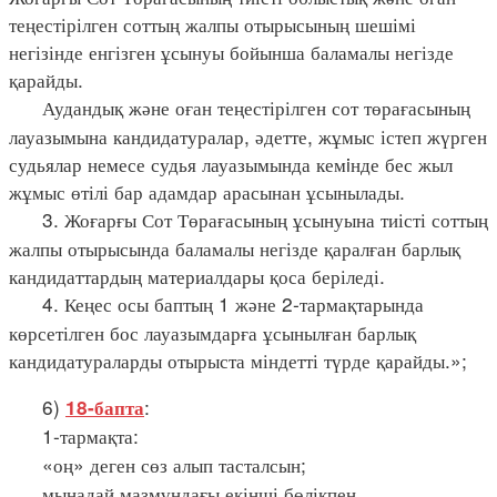
теңестірілген соттың жалпы отырысының шешімі
негізінде енгізген ұсынуы бойынша баламалы негізде
қарайды.
Аудандық және оған теңестірілген сот төрағасының
лауазымына кандидатуралар, әдетте, жұмыс істеп жүрген
судьялар немесе судья лауазымында кемiнде бес жыл
жұмыс өтілі бар адамдар арасынан ұсынылады.
3. Жоғарғы Сот Төрағасының ұсынуына тиісті соттың
жалпы отырысында баламалы негізде қаралған барлық
кандидаттардың материалдары қоса беріледі.
4. Кеңес осы баптың 1 және 2-тармақтарында
көрсетілген бос лауазымдарға ұсынылған барлық
кандидатураларды отырыста міндетті түрде қарайды.»;
6)
:
18-бапта
1-тармақта:
«оң» деген сөз алып тасталсын;
мынадай мазмұндағы екінші бөлікпен