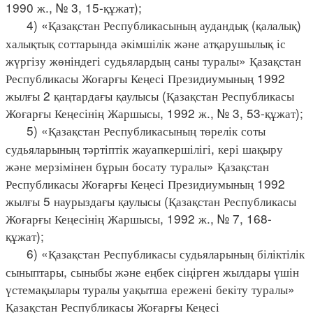
1990 ж., № 3, 15-құжат);
4) «Қазақстан Республикасының аудандық (қалалық)
халықтық соттарында әкімшілік және атқарушылық іс
жүргізу жөніндегі судьялардың саны туралы» Қазақстан
Республикасы Жоғарғы Кеңесі Президиумының 1992
жылғы 2 қаңтардағы қаулысы (Қазақстан Республикасы
Жоғарғы Кеңесінің Жаршысы, 1992 ж., № 3, 53-құжат);
5) «Қазақстан Республикасының төрелік соты
судьяларының тәртіптік жауапкершілігі, кері шақыру
және мерзімінен бұрын босату туралы» Қазақстан
Республикасы Жоғарғы Кеңесі Президиумының 1992
жылғы 5 наурыздағы қаулысы (Қазақстан Республикасы
Жоғарғы Кеңесінің Жаршысы, 1992 ж., № 7, 168-
құжат);
6) «Қазақстан Республикасы судьяларының біліктілік
сыныптары, сыныбы және еңбек сіңірген жылдары үшін
үстемақылары туралы уақытша ережені бекіту туралы»
Қазақстан Республикасы Жоғарғы Кеңесі