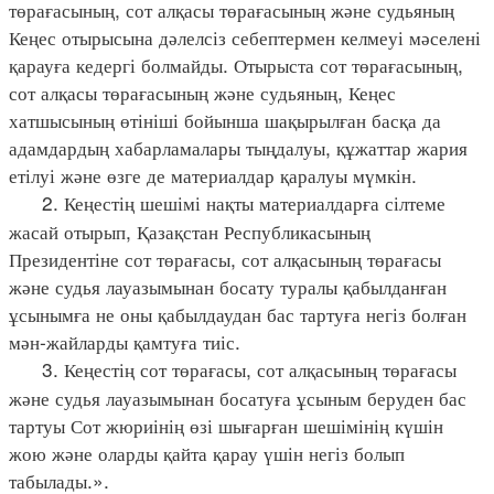
төрағасының, сот алқасы төрағасының және судьяның
Кеңес отырысына дәлелсіз себептермен келмеуі мәселені
қарауға кедергі болмайды. Отырыста сот төрағасының,
сот алқасы төрағасының және судьяның, Кеңес
хатшысының өтініші бойынша шақырылған басқа да
адамдардың хабарламалары тыңдалуы, құжаттар жария
етілуі және өзге де материалдар қаралуы мүмкін.
2. Кеңестің шешімі нақты материалдарға сілтеме
жасай отырып, Қазақстан Республикасының
Президентіне сот төрағасы, сот алқасының төрағасы
және судья лауазымынан босату туралы қабылданған
ұсынымға не оны қабылдаудан бас тартуға негіз болған
мән-жайларды қамтуға тиіс.
3. Кеңестің сот төрағасы, сот алқасының төрағасы
және судья лауазымынан босатуға ұсыным беруден бас
тартуы Сот жюриінің өзі шығарған шешімінің күшін
жою және оларды қайта қарау үшін негіз болып
табылады.».