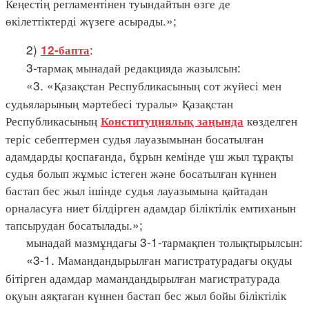
Кеңестің регламентінен туындайтын өзге де
өкілеттіктерді жүзеге асырады.»;
2)
:
12-бапта
3-тармақ мынадай редакцияда жазылсын:
«3. «Қазақстан Республикасының сот жүйесі мен
судьяларының мәртебесі туралы» Қазақстан
Республикасының
көзделген
Конституциялық заңында
теріс себептермен судья лауазымынан босатылған
адамдарды қоспағанда, бұрын кемінде үш жыл тұрақты
судья болып жұмыс істеген және босатылған күннен
бастап бес жыл ішінде судья лауазымына қайтадан
орналасуға ниет білдірген адамдар біліктілік емтиханын
тапсырудан босатылады.»;
мынадай мазмұндағы 3-1-тармақпен толықтырылсын:
«3-1. Мамандандырылған магистратурадағы оқуды
бітірген адамдар мамандандырылған магистратурада
оқуын аяқтаған күннен бастап бес жыл бойы біліктілік