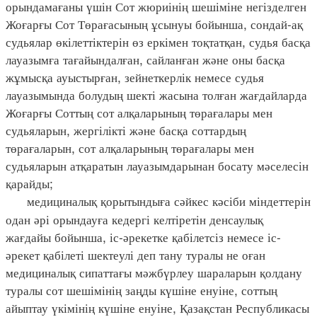
орындамағаны үшін Сот жюриінің шешіміне негізделген
Жоғарғы Сот Төрағасының ұсынуы бойынша, сондай-ақ
судьялар өкілеттіктерін өз еркімен тоқтатқан, судья басқа
лауазымға тағайындалған, сайланған және оны басқа
жұмысқа ауыстырған, зейнеткерлік немесе судья
лауазымында болудың шекті жасына толған жағдайларда
Жоғарғы Соттың сот алқаларының төрағалары мен
судьяларын, жергілікті және басқа соттардың
төрағаларын, сот алқаларының төрағалары мен
судьяларын атқаратын лауазымдарынан босату мәселесін
қарайды;
медициналық қорытындыға сәйкес кәсіби міндеттерін
одан әрі орындауға кедергі келтіретін денсаулық
жағдайы бойынша, іс-әрекетке қабілетсіз немесе іс-
әрекет қабілеті шектеулі деп тану туралы не оған
медициналық сипаттағы мәжбүрлеу шараларын қолдану
туралы сот шешімінің заңды күшіне енуіне, соттың
айыптау үкімінің күшіне енуіне, Қазақстан Республикасы