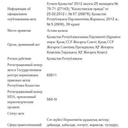
Егемен Қазақстан" 2012 жылғы 25 ақпандағы №
Информация об
70-71 (27143); "Казахстанская правда" от
официальном
25.02.2012 г. № 57 (26876); Қазақстан
опубликовании акта
Республикасы Парламентінің Жаршысы, 2012 ж.,
№ 5 (2606), 39-құжат
Место принятия
Астана қаласы
Қазақстан Республикасының Парламенті (бұрынғы
атауы: Қазақ ССР Жоғарғы Советі; Қазақ ССР
Орган, принявший акт
Жоғарғы Советінің Президиумы; ҚР Жоғарғы
Кеңесінің Төралқасы; ҚР Жоғарғы Кеңесі)
Регион действия
Қазақстан Республикасы
Регистрационный номер
акта в Государственном
реестре нормативных
63611
правовых актов
Республики Казахстан
Регистрационный номер
НПА, присвоенный
560-IV
нормотворческим
органом
Статус акта
Сот жүйесі Нормативтік құқықтық актілер:
Сфера правоотношений
дайындау, қабылдау, өзгерту, жариялау, түсіндіру,