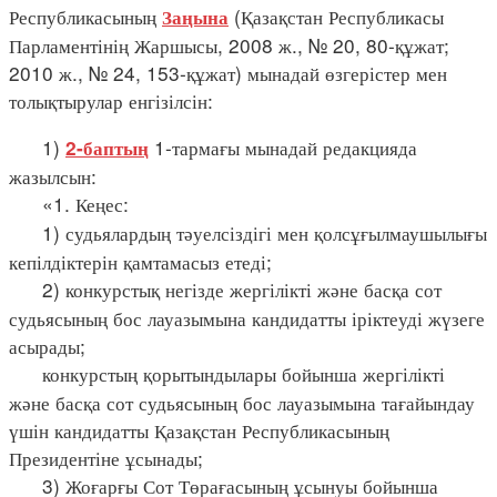
Республикасының
(Қазақстан Республикасы
Заңына
Парламентінің Жаршысы, 2008 ж., № 20, 80-құжат;
2010 ж., № 24, 153-құжат) мынадай өзгерістер мен
толықтырулар енгізілсін:
1)
1-тармағы мынадай редакцияда
2-баптың
жазылсын:
«1. Кеңес:
1) судьялардың тәуелсіздігі мен қолсұғылмаушылығы
кепілдіктерін қамтамасыз етеді;
2) конкурстық негізде жергілікті және басқа сот
судьясының бос лауазымына кандидатты іріктеуді жүзеге
асырады;
конкурстың қорытындылары бойынша жергілікті
және басқа сот судьясының бос лауазымына тағайындау
үшін кандидатты Қазақстан Республикасының
Президентіне ұсынады;
3) Жоғарғы Сот Төрағасының ұсынуы бойынша