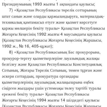
Президиумының 1993 жылғы 1 ақпандағы қаулысы;
7) «Қазақстан Республикасы төрелік соттарының
штат санын және оларды қаржыландыруға, материалдық-
техникалық қамтамасыз етуге және қызмет көрсетуге
қаржы мөлшерін бекіту туралы» Қазақстан Республикасы
Жоғарғы Кеңесінің 1992 жылғы 4 маусымдағы қаулысы
(Қазақстан Республикасы Жоғарғы Кеңесінің Жаршысы,
1992 ж., № 16, 405-құжат);
8) «Қазақстан Республикасының Бас прокурорына,
прокурор-тергеу қызметкерлеріне лауазымдық жалақы
белгілеу және Қазақстан Республикасы Конституциялық
Сотының, Жоғары Төрелік Сотының, төмен тұрған және
әскери соттардың, прокуратура органдары
қызметкерлерінің лауазымдық жалақыларына еңбек
сіңірген жылдары үшін үстемеақы төлеу тәртібі туралы
ережені бекіту туралы» Қазақстан Республикасы
Жоғарғы Кеңесінің 1994 жылғы 14 шілдедегі қаулысы
(Қазақстан Республикасы Жоғарғы Кеңесінің Жаршысы,