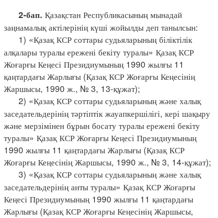
Қазақстан Республикасының мынадай
2-бап.
заңнамалық актілерінің күші жойылды деп танылсын:
1) «Қазақ КСР соттары судьяларының біліктілік
алқалары туралы ережені бекіту туралы» Қазақ КСР
Жоғарғы Кеңесі Президиумының 1990 жылғы 11
қаңтардағы Жарлығы (Қазақ КСР Жоғарғы Кеңесінің
Жаршысы, 1990 ж., № 3, 13-құжат);
2) «Қазақ КСР соттары судьяларының және халық
заседательдерінің тәртіптік жауапкершілігі, кері шақыру
және мерзімінен бұрын босату туралы ережені бекіту
туралы» Қазақ КСР Жоғарғы Кеңесі Президиумының
1990 жылғы 11 қаңтардағы Жарлығы (Қазақ КСР
Жоғарғы Кеңесінің Жаршысы, 1990 ж., № 3, 14-құжат);
3) «Қазақ КСР соттары судьяларының және халық
заседательдерінің анты туралы» Қазақ КСР Жоғарғы
Кеңесі Президиумының 1990 жылғы 11 қаңтардағы
Жарлығы (Қазақ КСР Жоғарғы Кеңесінің Жаршысы,