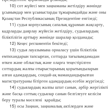
10) сот жүйесі мен заңнаманы жетілдіру жөнінде
ұсынымдар мен ұсыныстарды тұжырымдайды және оны
Қазақстан Республикасының Президентіне енгізеді;
11) судья корпусының сапалық құрамын жақсарту,
кадрларды даярлау жүйесін жетілдіру, судьялардың
біліктілігін арттыру жөнінде шаралар қолданады;
12) Кеңес регламентін бекітеді;
13) судья лауазымына орналасу үшін біліктілік
емтихандарын тапсырған, соттарда тағылымдамадан
өткен және облыстық және оларға теңестірілген
соттардың жалпы отырыстарының қорытындыларын
алған адамдардың, сондай-ақ мамандандырылған
магистратураны бітірген адамдардың есебін жүргізеді;
14) судьялардың жалпы штат санын, әрбір жергілікті
және басқа соттың судьялар санын белгілеуге келісім
беру туралы мәселені қарайды;
15) осы Заңнан, заңнамалық актілерден және