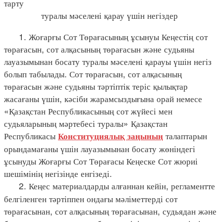
тарту
туралы мәселені қарау үшін негіздер
1. Жоғарғы Сот Төрағасының ұсынуы Кеңестің сот
төрағасын, сот алқасының төрағасын және судьяны
лауазымынан босату туралы мәселені қарауы үшін негіз
болып табылады. Сот төрағасын, сот алқасының
төрағасын және судьяны тәртіптік теріс қылықтар
жасағаны үшін, кәсіби жарамсыздығына орай немесе
«Қазақстан Республикасының сот жүйесі мен
судьяларының мәртебесі туралы» Қазақстан
Республикасы
талаптарын
Конституциялық заңының
орындамағаны үшін лауазымынан босату жөніндегі
ұсынуды Жоғарғы Сот Төрағасы Кеңеске Сот жюриі
шешімінің негізінде енгізеді.
2. Кеңес материалдарды алғаннан кейін, регламентте
белгіленген тәртіппен ондағы мәліметтерді сот
төрағасынан, сот алқасының төрағасынан, судьядан және