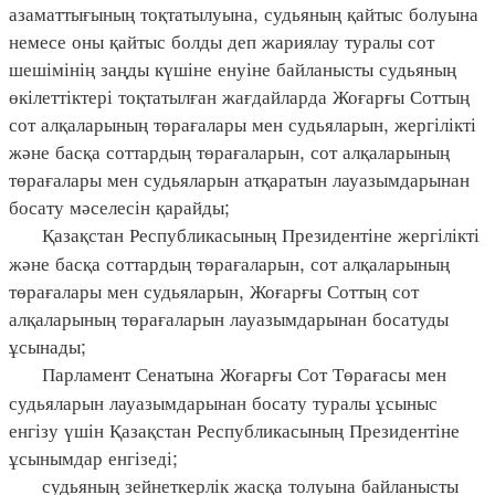
азаматтығының тоқтатылуына, судьяның қайтыс болуына
немесе оны қайтыс болды деп жариялау туралы сот
шешімінің заңды күшіне енуіне байланысты судьяның
өкілеттіктері тоқтатылған жағдайларда Жоғарғы Соттың
сот алқаларының төрағалары мен судьяларын, жергілікті
және басқа соттардың төрағаларын, сот алқаларының
төрағалары мен судьяларын атқаратын лауазымдарынан
босату мәселесін қарайды;
Қазақстан Республикасының Президентіне жергілікті
және басқа соттардың төрағаларын, сот алқаларының
төрағалары мен судьяларын, Жоғарғы Соттың сот
алқаларының төрағаларын лауазымдарынан босатуды
ұсынады;
Парламент Сенатына Жоғарғы Сот Төрағасы мен
судьяларын лауазымдарынан босату туралы ұсыныс
енгізу үшін Қазақстан Республикасының Президентіне
ұсынымдар енгізеді;
судьяның зейнеткерлік жасқа толуына байланысты