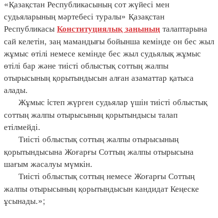
«Қазақстан Республикасының сот жүйесі мен
судьяларының мәртебесі туралы» Қазақстан
Республикасы
талаптарына
Конституциялық заңының
сай келетін, заң мамандығы бойынша кемінде он бес жыл
жұмыс өтілі немесе кемінде бес жыл судьялық жұмыс
өтілі бар және тиісті облыстық соттың жалпы
отырысының қорытындысын алған азаматтар қатыса
алады.
Жұмыс iстеп жүрген судьялар үшін тиісті облыстық
соттың жалпы отырысының қорытындысы талап
етілмейді.
Тиісті облыстық соттың жалпы отырысының
қорытындысына Жоғарғы Соттың жалпы отырысына
шағым жасалуы мүмкін.
Тиісті облыстық соттың немесе Жоғарғы Соттың
жалпы отырысының қорытындысын кандидат Кеңеске
ұсынады.»;