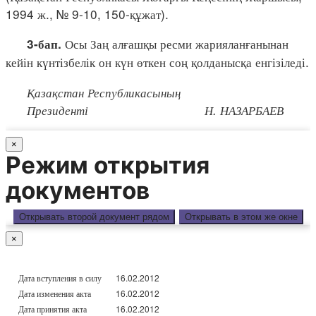
1994 ж., № 9-10, 150-құжат).
Осы Заң алғашқы ресми жарияланғанынан
3-бап.
кейін күнтізбелік он күн өткен соң қолданысқа енгізіледі.
Қазақстан Республикасының
Президенті Н. НАЗАРБАЕВ
×
Режим открытия
документов
Открывать второй документ рядом
Открывать в этом же окне
×
Дата вступления в силу
16.02.2012
Дата изменения акта
16.02.2012
Дата принятия акта
16.02.2012