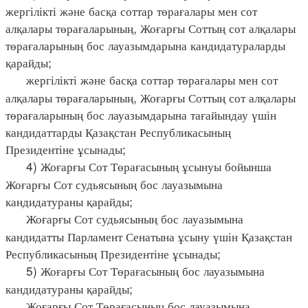
жергілікті және басқа соттар төрағалары мен сот
алқалары төрағаларының, Жоғарғы Соттың сот алқалары
төрағаларының бос лауазымдарына кандидатураларды
қарайды;
жергілікті және басқа соттар төрағалары мен сот
алқалары төрағаларының, Жоғарғы Соттың сот алқалары
төрағаларының бос лауазымдарына тағайындау үшін
кандидаттарды Қазақстан Республикасының
Президентіне ұсынады;
4) Жоғарғы Сот Төрағасының ұсынуы бойынша
Жоғарғы Сот судьясының бос лауазымына
кандидатураны қарайды;
Жоғарғы Сот судьясының бос лауазымына
кандидатты Парламент Сенатына ұсыну үшін Қазақстан
Республикасының Президентіне ұсынады;
5) Жоғарғы Сот Төрағасының бос лауазымына
кандидатураны қарайды;
Жоғарғы Сот Төрағасының бос лауазымына