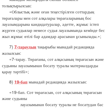
толықтырылсын:
«Облыстық және оған теңестірілген соттардың
төрағалары мен сот алқалары төрағаларының бос
лауазымдарына кандидатуралар, әдетте, жұмыс істеп
жүрген судьялар немесе судья лауазымында кемiнде бес
жыл жұмыс өтілі бар адамдар арасынан ұсынылады.»;
7)
тақырыбы мынадай редакцияда
7-тараудың
жазылсын:
«7-тарау. Төрағаны, сот алқасының төрағасын және
судьяны лауазымынан босату туралы материалдарды
қарау тәртібі»;
8)
мынадай редакцияда жазылсын:
19-бап
«19-бап. Сот төрағасын, сот алқасының төрағасын
және судьяны
лауазымынан босату туралы не босатудан бас