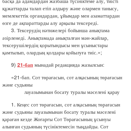
басқа да адамдардан жазбаша түсініктеме алу, тиісті
құжаттарды талап етіп алдыру және олармен танысу,
мемлекеттік органдардан, ұйымдар мен азаматтардан
өзге де ақпараттарды алу арқылы тексереді.
3. Тексерудің нәтижелері бойынша анықтама
әзірленеді. Анықтамада анықталған мән-жайлар,
тексерушілердің қорытындысы мен ұсыныстары
қамтылып, олардың қолдары қойылуға тиіс.»;
9)
мынадай редакцияда жазылсын:
21-бап
«21-бап. Сот төрағасын, сот алқасының төрағасын
және судьяны
лауазымынан босату туралы мәселені қарау
1. Кеңес сот төрағасын, сот алқасының төрағасын
және судьяны лауазымынан босату туралы мәселені
қараған кезде Жоғарғы Сот Төрағасының ұсынуы
алынған судьяның түсініктемесін тыңдайды. Сот