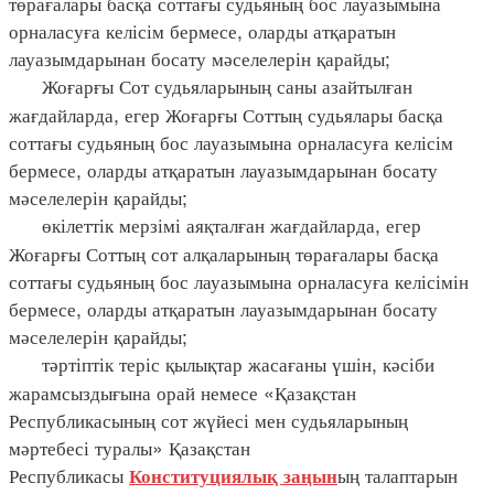
төрағалары басқа соттағы судьяның бос лауазымына
орналасуға келісім бермесе, оларды атқаратын
лауазымдарынан босату мәселелерін қарайды;
Жоғарғы Сот судьяларының саны азайтылған
жағдайларда, егер Жоғарғы Соттың судьялары басқа
соттағы судьяның бос лауазымына орналасуға келісім
бермесе, оларды атқаратын лауазымдарынан босату
мәселелерін қарайды;
өкілеттік мерзімі аяқталған жағдайларда, егер
Жоғарғы Соттың сот алқаларының төрағалары басқа
соттағы судьяның бос лауазымына орналасуға келісімін
бермесе, оларды атқаратын лауазымдарынан босату
мәселелерін қарайды;
тәртіптік теріс қылықтар жасағаны үшін, кәсіби
жарамсыздығына орай немесе «Қазақстан
Республикасының сот жүйесі мен судьяларының
мәртебесі туралы» Қазақстан
Республикасы
ың талаптарын
Конституциялық заңын