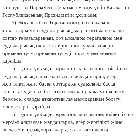
кандидатты Парламент Сенатына ұсыну үшін Қазақстан
Республикасының Президентіне ұсынады;
6) Жоғарғы Сот Төрағасының, сот алқалары
төрағалары мен судьяларының, жергілікті және басқа
соттар төрағаларының, сот алқалары төрағалары мен
судьяларының өкілеттіктерін тоқтату мәселелерін
орнынан түсу, орнынан түсуді тоқтату нысанында
қарайды;
сот қайта ұйымдастырылған, таратылған, тиісті сот
судьяларының саны азайтылған жағдайларда, егер
жергілікті және басқа соттардың судьялары басқа
соттағы судьяның бос лауазымына орналасуға келісім
бермесе, оларды атқаратын лауазымдарынан босату
мәселелерін қарайды;
сот қайта ұйымдастырылған, таратылған, өкілеттіктер
мерзімі аяқталған жағдайларда, егер жергілікті және
басқа соттардың төрағалары, сот алқаларының