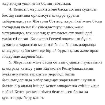
жариялауы үшін негіз болып табылады.
4. Кеңестің жергілікті және басқа соттың судьясы
бос лауазымына орналасуға конкурс туралы
хабарландыруын Жоғарғы Соттың, жергілікті және басқа
соттардың қызметін ұйымдастырушылық және
материалдық-техникалық қамтамасыз ету жөніндегі
уәкілетті орган Қазақстан Республикасының бүкіл
аумағына таралатын мерзімді баспа басылымдарында
конкурсқа дейін кемінде бір ай бұрын қазақ және орыс
тілдерінде жариялайды.
5. Жергілікті және басқа соттың судьясы лауазымына
конкурсқа қатысу үшін Қазақстан Республикасының
бүкіл аумағына таралатын мерзімді баспа
басылымдарында хабарландыру жарияланған күннен
бастап бір айдың ішінде Кеңес аппаратына өтініш және
тізбесі Кеңес регламентімен белгіленген басқа да
құжаттарды беру қажет.