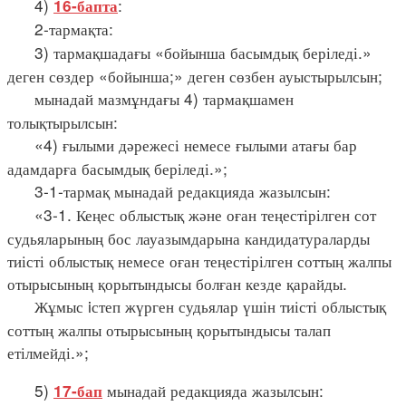
4)
:
16-бапта
2-тармақта:
3) тармақшадағы «бойынша басымдық беріледі.»
деген сөздер «бойынша;» деген сөзбен ауыстырылсын;
мынадай мазмұндағы 4) тармақшамен
толықтырылсын:
«4) ғылыми дәрежесі немесе ғылыми атағы бар
адамдарға басымдық беріледі.»;
3-1-тармақ мынадай редакцияда жазылсын:
«3-1. Кеңес облыстық және оған теңестірілген сот
судьяларының бос лауазымдарына кандидатураларды
тиісті облыстық немесе оған теңестірілген соттың жалпы
отырысының қорытындысы болған кезде қарайды.
Жұмыс iстеп жүрген судьялар үшін тиісті облыстық
соттың жалпы отырысының қорытындысы талап
етілмейді.»;
5)
мынадай редакцияда жазылсын:
17-бап