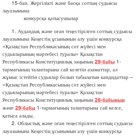
15-бап. Жергілікті және басқа соттың судьясы
лауазымына
конкурсқа қатысушылар
1. Аудандық және оған теңестірілген соттың судьясы
лауазымына Кеңестің ұсынымын алу үшін конкурсқа
«Қазақстан Республикасының сот жүйесі мен
судьяларының мәртебесі туралы» Қазақстан
Республикасы Конституциялық заңының
1-
29-бабы
тармағының талаптарына сай келетін азаматтар, ал
жұмыс істейтін судьялар болып табылатын кандидаттар –
«Қазақстан Республикасының сот жүйесі мен
судьяларының мәртебесі туралы» Қазақстан
Республикасы Конституциялық заңының
28-бабының
және
1-тармағының талаптарына сай келсе,
29-бабы
қатыса алады.
2. Облыстық және оған теңестірілген соттың судьясы
лауазымына Кеңестің ұсынымын алу үшін конкурсқа