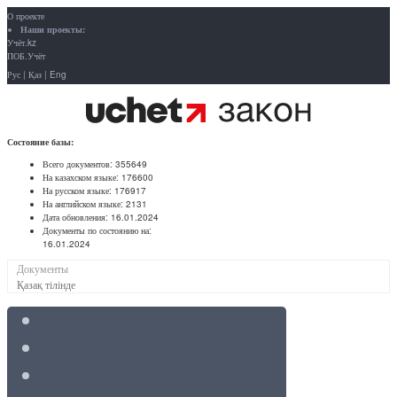
О проекте
Наши проекты:
Учёт.kz
ПОБ.Учёт
Рус
|
Қаз
|
Eng
Состояние базы:
Всего документов:
355649
На казахском языке:
176600
На русском языке:
176917
На английском языке:
2131
Дата обновления:
16.01.2024
Документы по состоянию на:
16.01.2024
Документы
Қазақ тілінде