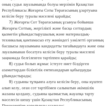
оның судья лауазымында болуы мерзімін Қазақстан
Республикасы Жоғарғы Соты Төрағасының ұзартуына
келісім беру туралы мәселені қарайды;
7) Жоғарғы Сот Төрағасының ұсынуы бойынша
Жоғарғы Соттың, жергілікті және басқа соттардың
қызметін ұйымдастырушылық және материалдық-
техникалық қамтамасыз ету жөніндегі уәкілетті органның
басшысы лауазымына кандидатты тағайындауға және оны
лауазымынан босатуға келісім беру туралы мәселені
заңнамада белгіленген тәртіппен қарайды;
8) судья болып жұмыс істеуге ниет білдірген
азаматтардан біліктілік емтихандарын қабылдауды
ұйымдастырады;
9) судьяны тұтқынға алуға келісім беру, оны күштеп
алып келу, оған сот тәртібімен салынатын әкімшілік
жазаны қолдану, судьяны қылмыстық жауапқа тарту
мәселесін шешу үшін Қазақстан Республикасының
Президентіне қорытынды ұсынады;