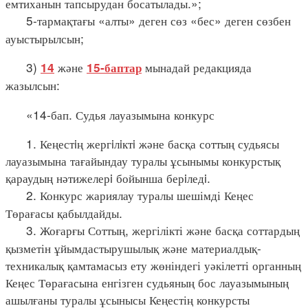
емтиханын тапсырудан босатылады.»;
5-тармақтағы «алты» деген сөз «бес» деген сөзбен
ауыстырылсын;
3)
және
мынадай редакцияда
14
15-баптар
жазылсын:
«14-бап. Судья лауазымына конкурс
1. Кеңестiң жергiлiктi және басқа соттың судьясы
лауазымына тағайындау туралы ұсынымы конкурстық
қараудың нәтижелерi бойынша берiледi.
2. Конкурс жариялау туралы шешімді Кеңес
Төрағасы қабылдайды.
3. Жоғарғы Соттың, жергілікті және басқа соттардың
қызметін ұйымдастырушылық және материалдық-
техникалық қамтамасыз ету жөніндегі уәкілетті органның
Кеңес Төрағасына енгізген судьяның бос лауазымының
ашылғаны туралы ұсынысы Кеңестің конкурсты