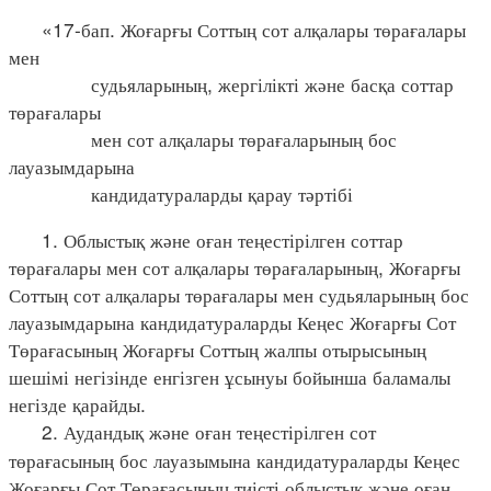
«17-бап. Жоғарғы Соттың сот алқалары төрағалары
мен
судьяларының, жергілікті және басқа соттар
төрағалары
мен сот алқалары төрағаларының бос
лауазымдарына
кандидатураларды қарау тәртібі
1. Облыстық және оған теңестірілген соттар
төрағалары мен сот алқалары төрағаларының, Жоғарғы
Соттың сот алқалары төрағалары мен судьяларының бос
лауазымдарына кандидатураларды Кеңес Жоғарғы Сот
Төрағасының Жоғарғы Соттың жалпы отырысының
шешімі негізінде енгізген ұсынуы бойынша баламалы
негізде қарайды.
2. Аудандық және оған теңестірілген сот
төрағасының бос лауазымына кандидатураларды Кеңес
Жоғарғы Сот Төрағасының тиісті облыстық және оған