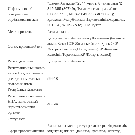
"Егемен Қазақстан" 2011 жылғы 6 тамыздағы №
Информация об
349-355 (26749); "Казахстанская правда" от
официальном
6.08.2011 г., № 247-249 (26668-26670);
опубликовании акта
Қазақстан Республикасы Парламентінің Жаршысы,
2011 ж., № 15 (2592), 118-құжат
Место принятия
Астана қаласы
Қазақстан Республикасының Парламенті (бұрынғы
атауы: Қазақ ССР Жоғарғы Советі; Қазақ ССР
Орган, принявший акт
Жоғарғы Советінің Президиумы; ҚР Жоғарғы
Кеңесінің Төралқасы; ҚР Жоғарғы Кеңесі)
Регион действия
Қазақстан Республикасы
Регистрационный номер
акта в Государственном
реестре нормативных
59918
правовых актов
Республики Казахстан
Регистрационный номер
НПА, присвоенный
468-IV
нормотворческим
органом
Статус акта
Халыққа қызмет көрсету орталықтары Нормативтік
Сфера правоотношений
құқықтық актілер: дайындау, қабылдау, өзгерту,