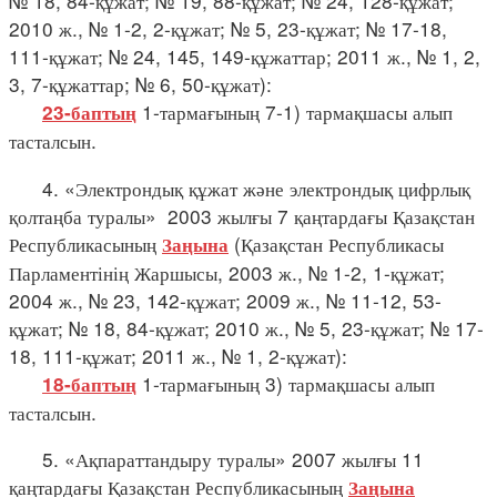
№ 18, 84-құжат; № 19, 88-құжат; № 24, 128-құжат;
2010 ж., № 1-2, 2-құжат; № 5, 23-құжат; № 17-18,
111-құжат; № 24, 145, 149-құжаттар; 2011 ж., № 1, 2,
3, 7-құжаттар; № 6, 50-құжат):
1-тармағының 7-1) тармақшасы алып
23-баптың
тасталсын.
4. «Электрондық құжат және электрондық цифрлық
қолтаңба туралы» 2003 жылғы 7 қаңтардағы Қазақстан
Республикасының
(Қазақстан Республикасы
Заңына
Парламентінің Жаршысы, 2003 ж., № 1-2, 1-құжат;
2004 ж., № 23, 142-құжат; 2009 ж., № 11-12, 53-
құжат; № 18, 84-құжат; 2010 ж., № 5, 23-құжат; № 17-
18, 111-құжат; 2011 ж., № 1, 2-құжат):
1-тармағының 3) тармақшасы алып
18-баптың
тасталсын.
5. «Ақпараттандыру туралы» 2007 жылғы 11
қаңтардағы Қазақстан Республикасының
Заңына