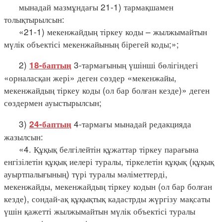
мынадай мазмұндағы 21-1) тармақшамен
толықтырылсын:
«21-1) мекенжайдың тіркеу коды – жылжымайтын
мүлік объектісі мекенжайының бірегей коды;»;
2)
3-тармағының үшінші бөлігіндегі
18-баптың
«орналасқан жері» деген сөздер «мекенжайы,
мекенжайдың тіркеу коды (ол бар болған кезде)» деген
сөздермен ауыстырылсын;
3)
4-тармағы мынадай редакцияда
24-баптың
жазылсын:
«4. Құқық белгілейтін құжаттар тіркеу парағына
енгізілетін құқық иелері туралы, тіркелетін құқық (құқық
ауыртпалығының) түрі туралы мәліметтерді,
мекенжайды, мекенжайдың тіркеу кодын (ол бар болған
кезде), сондай-ақ құқықтық кадастрды жүргізу мақсаты
үшін қажетті жылжымайтын мүлік объектісі туралы