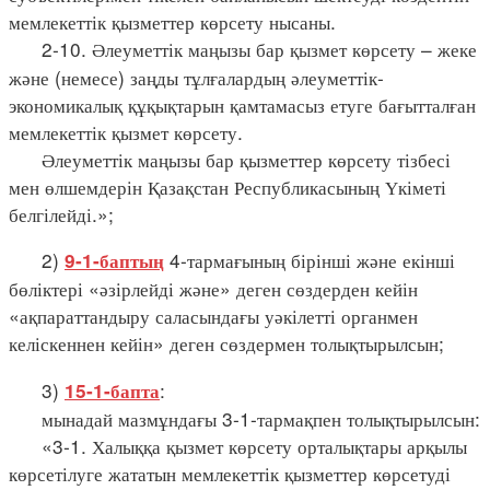
мемлекеттік қызметтер көрсету нысаны.
2-10. Әлеуметтік маңызы бар қызмет көрсету – жеке
және (немесе) заңды тұлғалардың әлеуметтік-
экономикалық құқықтарын қамтамасыз етуге бағытталған
мемлекеттік қызмет көрсету.
Әлеуметтік маңызы бар қызметтер көрсету тізбесі
мен өлшемдерін Қазақстан Республикасының Үкіметі
белгілейді.»;
2)
4-тармағының бірінші және екінші
9-1-баптың
бөліктері «әзірлейді және» деген сөздерден кейін
«ақпараттандыру саласындағы уәкілетті органмен
келіскеннен кейін» деген сөздермен толықтырылсын;
3)
:
15-1-бапта
мынадай мазмұндағы 3-1-тармақпен толықтырылсын:
«3-1. Халыққа қызмет көрсету орталықтары арқылы
көрсетілуге жататын мемлекеттік қызметтер көрсетуді