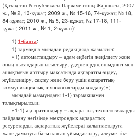
(Қазақстан Республикасы Парламентінің Жаршысы, 2007
ж., № 2, 13-құжат; 2009 ж., № 15-16, 74-құжат; № 18,
84-құжат; 2010 ж., № 5, 23-құжат, № 17-18, 111-
құжат; 2011 ж., № 1, 2-құжат):
1)
:
1-бапта
1) тармақша мынадай редакцияда жазылсын:
«1) автоматтандыру – адам еңбегін жеңілдету және
оның нысандарын ығыстыру, үдерістердің өнімділігі мен
ашықтығын арттыру мақсатында ақпаратты өңдеу,
жүйелендіру, сақтау және беру үшін ақпараттық-
коммуникациялық технологияларды қолдану;»;
мынадай мазмұндағы 1-1) тармақшамен
толықтырылсын:
«1-1) ақпараттандыру – ақпараттық технологияларды
пайдалану негізінде электрондық ақпараттық
ресурстарды, ақпараттық жүйелерді қалыптастыруға
және дамытуға бағытталған ұйымдастыру, әлеуметтік-