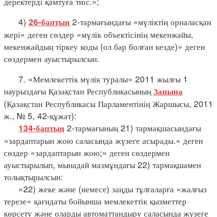
деректерді қамтуға тиіс.»;
4)
2-тармағындағы «мүліктің орналасқан
26-баптың
жері» деген сөздер «мүлік объектісінің мекенжайы,
мекенжайдың тіркеу коды (ол бар болған кезде)» деген
сөздермен ауыстырылсын.
7. «Мемлекеттік мүлік туралы» 2011 жылғы 1
наурыздағы Қазақстан Республикасының
Заңына
(Қазақстан Республикасы Парламентінің Жаршысы, 2011
ж., № 5, 42-құжат):
2-тармағының 21) тармақшасындағы
134-баптың
«зардаптарын жою саласында жүзеге асырады.» деген
сөздер «зардаптарын жою;» деген сөздермен
ауыстырылып, мынадай мазмұндағы 22) тармақшамен
толықтырылсын:
«22) жеке және (немесе) заңды тұлғаларға «жалғыз
терезе» қағидаты бойынша мемлекеттік қызметтер
көрсету және оларды автоматтандыру саласында жүзеге