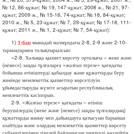
№ 12, 86-құжат; № 19, 147-құжат; 2008 ж., № 21, 97-
құжат; 2009 ж., № 15-16, 74-құжат; № 18, 84-құжат;
2010 ж., № 5, 23-құжат; № 7, 29-құжат; № 17-18, 111-
құжат; 2011 ж., № 1, 2-құжат; № 7, 54-құжат):
1)
мынадай мазмұндағы 2-8, 2-9 және 2-10-
1-бап
тармақтармен толықтырылсын:
«2-8. Халыққа қызмет көрсету орталығы – жеке және
(немесе) заңды тұлғаларға «жалғыз терезе» қағидаты
бойынша өтініштерді қабылдау және құжаттарды беру
жөнінде мемлекеттік қызметтер көрсетілуін
ұйымдастыруды жүзеге асыратын республикалық
мемлекеттік кәсіпорын.
2-9. «Жалғыз терезе» қағидаты – өтініш
берушілердің (жеке және (немесе) заңды тұлғалардың)
құжаттарды жинау мен дайындауға қатысуын барынша
азайтуды және олардың мемлекеттік қызметтер көрсету
субъектілерімен тікелей байланысын шектеуді көздейтін