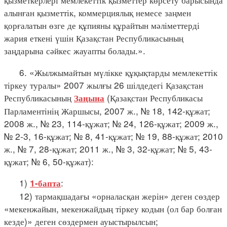
алынған қызметтік, коммерциялық немесе заңмен
қорғалатын өзге де құпияны құрайтын мәліметтерді
жария еткені үшін Қазақстан Республикасының
заңдарына сәйкес жауапты болады.».
6. «Жылжымайтын мүлікке құқықтарды мемлекеттік
тіркеу туралы» 2007 жылғы 26 шілдедегі Қазақстан
Республикасының
(Қазақстан Республикасы
Заңына
Парламентінің Жаршысы, 2007 ж., № 18, 142-құжат;
2008 ж., № 23, 114-құжат; № 24, 126-құжат; 2009 ж.,
№ 2-3, 16-құжат; № 8, 41-құжат; № 19, 88-құжат; 2010
ж., № 7, 28-құжат; 2011 ж., № 3, 32-құжат; № 5, 43-
құжат; № 6, 50-құжат):
1)
:
1-бапта
12) тармақшадағы «орналасқан жерін» деген сөздер
«мекенжайын, мекенжайдың тіркеу кодын (ол бар болған
кезде)» деген сөздермен ауыстырылсын;