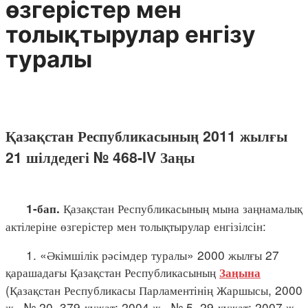
өзгерістер мен
толықтырулар енгізу
туралы
Қазақстан Республикасының 2011 жылғы
21 шілдедегі № 468-IV Заңы
Қазақстан Республикасының мына заңнамалық
1-бап.
актілеріне өзгерістер мен толықтырулар енгізілсін:
1. «Әкімшілік рәсімдер туралы» 2000 жылғы 27
қарашадағы Қазақстан Республикасының
Заңына
(Қазақстан Республикасы Парламентінің Жаршысы, 2000
ж., № 20, 379-құжат; 2004 ж., № 5, 29-құжат; 2007 ж.,