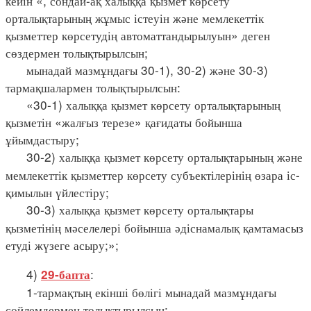
кейін «, сондай-ақ халыққа қызмет көрсету
орталықтарының жұмыс істеуін және мемлекеттік
қызметтер көрсетудің автоматтандырылуын» деген
сөздермен толықтырылсын;
мынадай мазмұндағы 30-1), 30-2) және 30-3)
тармақшалармен толықтырылсын:
«30-1) халыққа қызмет көрсету орталықтарының
қызметін «жалғыз терезе» қағидаты бойынша
ұйымдастыру;
30-2) халыққа қызмет көрсету орталықтарының және
мемлекеттік қызметтер көрсету субъектілерінің өзара іс-
қимылын үйлестіру;
30-3) халыққа қызмет көрсету орталықтары
қызметінің мәселелері бойынша әдіснамалық қамтамасыз
етуді жүзеге асыру;»;
4)
:
29-бапта
1-тармақтың екінші бөлігі мынадай мазмұндағы
сөйлемдермен толықтырылсын: