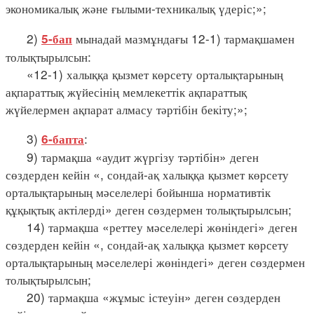
экономикалық және ғылыми-техникалық үдеріс;»;
2)
мынадай мазмұндағы 12-1) тармақшамен
5-бап
толықтырылсын:
«12-1) халыққа қызмет көрсету орталықтарының
ақпараттық жүйесінің мемлекеттік ақпараттық
жүйелермен ақпарат алмасу тәртібін бекіту;»;
3)
:
6-бапта
9) тармақша «аудит жүргізу тәртібін» деген
сөздерден кейін «, сондай-ақ халыққа қызмет көрсету
орталықтарының мәселелері бойынша нормативтік
құқықтық актілерді» деген сөздермен толықтырылсын;
14) тармақша «реттеу мәселелері жөніндегі» деген
сөздерден кейін «, сондай-ақ халыққа қызмет көрсету
орталықтарының мәселелері жөніндегі» деген сөздермен
толықтырылсын;
20) тармақша «жұмыс істеуін» деген сөздерден