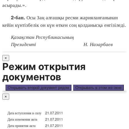
асырады.».
Осы Заң алғашқы ресми жарияланғанынан
2-бап.
кейін күнтізбелік он күн өткен соң қолданысқа енгізіледі.
Қазақстан Республикасының
Президенті Н. Назарбаев
×
Режим открытия
документов
Открывать второй документ рядом
Открывать в этом же окне
×
Дата вступления в силу
21.07.2011
Дата изменения акта
21.07.2011
Дата принятия акта
21.07.2011