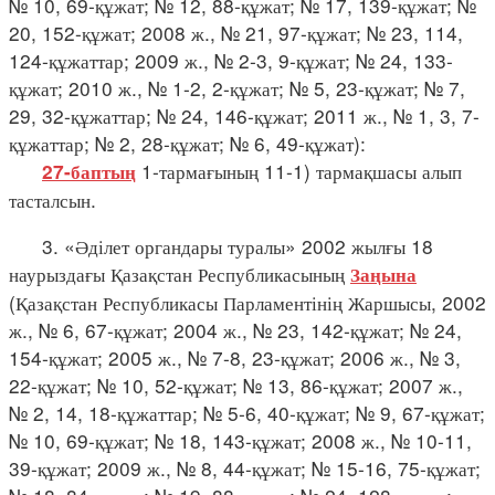
№ 10, 69-құжат; № 12, 88-құжат; № 17, 139-құжат; №
20, 152-құжат; 2008 ж., № 21, 97-құжат; № 23, 114,
124-құжаттар; 2009 ж., № 2-3, 9-құжат; № 24, 133-
құжат; 2010 ж., № 1-2, 2-құжат; № 5, 23-құжат; № 7,
29, 32-құжаттар; № 24, 146-құжат; 2011 ж., № 1, 3, 7-
құжаттар; № 2, 28-құжат; № 6, 49-құжат):
1-тармағының 11-1) тармақшасы алып
27-баптың
тасталсын.
3. «Әділет органдары туралы» 2002 жылғы 18
наурыздағы Қазақстан Республикасының
Заңына
(Қазақстан Республикасы Парламентінің Жаршысы, 2002
ж., № 6, 67-құжат; 2004 ж., № 23, 142-құжат; № 24,
154-құжат; 2005 ж., № 7-8, 23-құжат; 2006 ж., № 3,
22-құжат; № 10, 52-құжат; № 13, 86-құжат; 2007 ж.,
№ 2, 14, 18-құжаттар; № 5-6, 40-құжат; № 9, 67-құжат;
№ 10, 69-құжат; № 18, 143-құжат; 2008 ж., № 10-11,
39-құжат; 2009 ж., № 8, 44-құжат; № 15-16, 75-құжат;