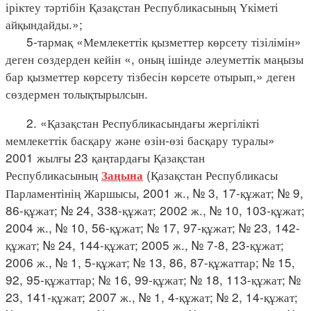
іріктеу тәртібін Қазақстан Республикасының Үкіметі
айқындайды.»;
5-тармақ «Мемлекеттік қызметтер көрсету тізілімін»
деген сөздерден кейін «, оның ішінде әлеуметтік маңызы
бар қызметтер көрсету тізбесін көрсете отырып,» деген
сөздермен толықтырылсын.
2. «Қазақстан Республикасындағы жергілікті
мемлекеттік басқару және өзін-өзі басқару туралы»
2001 жылғы 23 қаңтардағы Қазақстан
Республикасының
(Қазақстан Республикасы
Заңына
Парламентінің Жаршысы, 2001 ж., № 3, 17-құжат; № 9,
86-құжат; № 24, 338-құжат; 2002 ж., № 10, 103-құжат;
2004 ж., № 10, 56-құжат; № 17, 97-құжат; № 23, 142-
құжат; № 24, 144-құжат; 2005 ж., № 7-8, 23-құжат;
2006 ж., № 1, 5-құжат; № 13, 86, 87-құжаттар; № 15,
92, 95-құжаттар; № 16, 99-құжат; № 18, 113-құжат; №
23, 141-құжат; 2007 ж., № 1, 4-құжат; № 2, 14-құжат;