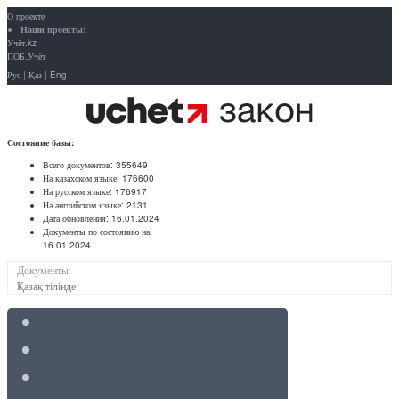
О проекте
Наши проекты:
Учёт.kz
ПОБ.Учёт
Рус
|
Қаз
|
Eng
Состояние базы:
Всего документов:
355649
На казахском языке:
176600
На русском языке:
176917
На английском языке:
2131
Дата обновления:
16.01.2024
Документы по состоянию на:
16.01.2024
Документы
Қазақ тілінде