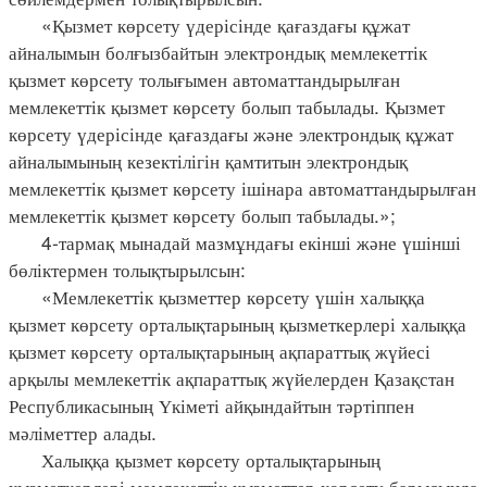
«Қызмет көрсету үдерісінде қағаздағы құжат
айналымын болғызбайтын электрондық мемлекеттік
қызмет көрсету толығымен автоматтандырылған
мемлекеттік қызмет көрсету болып табылады. Қызмет
көрсету үдерісінде қағаздағы және электрондық құжат
айналымының кезектілігін қамтитын электрондық
мемлекеттік қызмет көрсету ішінара автоматтандырылған
мемлекеттік қызмет көрсету болып табылады.»;
4-тармақ мынадай мазмұндағы екінші және үшінші
бөліктермен толықтырылсын:
«Мемлекеттік қызметтер көрсету үшін халыққа
қызмет көрсету орталықтарының қызметкерлері халыққа
қызмет көрсету орталықтарының ақпараттық жүйесі
арқылы мемлекеттік ақпараттық жүйелерден Қазақстан
Республикасының Үкіметі айқындайтын тәртіппен
мәліметтер алады.
Халыққа қызмет көрсету орталықтарының
қызметкерлері мемлекеттік қызметтер көрсету барысында