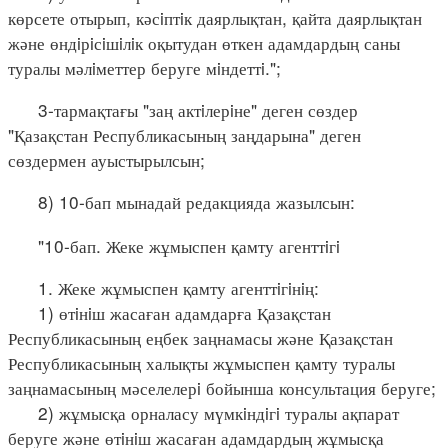
көрсете отырып, кәсiптiк даярлықтан, қайта даярлықтан
және өндiрiсiшiлiк оқытудан өткен адамдардың саны
туралы мәлiметтер беруге мiндеттi.";
3-тармақтағы "заң актiлерiне" деген сөздер
"Қазақстан Республикасының заңдарына" деген
сөздермен ауыстырылсын;
8) 10-бап мынадай редакцияда жазылсын:
"10-бап. Жеке жұмыспен қамту агенттiгi
1. Жеке жұмыспен қамту агенттiгiнiң:
1) өтiнiш жасаған адамдарға Қазақстан
Республикасының еңбек заңнамасы және Қазақстан
Республикасының халықты жұмыспен қамту туралы
заңнамасының мәселелерi бойынша консультация беруге;
2) жұмысқа орналасу мүмкiндiгi туралы ақпарат
беруге және өтiнiш жасаған адамдардың жұмысқа