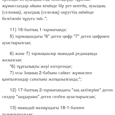
жұмыссыздар айына кемiнде бiр рет кенттiң, ауылдың
(селоның), ауылдық (селолық) округтің әкiмiнде
белгiленiп тұруға тиiс.";
11) 16-баптың 1-тармағында:
5) тармақшадағы "6" деген цифр "7" деген цифрмен
ауыстырылсын;
6) және 7) тармақшалар мынадай редакцияда
жазылсын:
"6) тұрғылықты жерi өзгергенде;
7) осы Заңның 2-бабына сәйкес жұмыспен
қамтылғандар санатына жатқызылғанда;";
12) 17-баптың 2-тармағындағы "заң актiлерiне" деген
сөздер "заңдарына" деген сөзбен ауыстырылсын;
13) мынадай мазмұндағы 18-1-баппен
толықтырылсын: