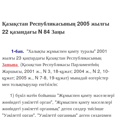
Қазақстан Республикасының 2005 жылғы
22 қазандағы N 84 Заңы
"Халықты жұмыспен қамту туралы" 2001
1-бап.
жылғы 23 қаңтардағы Қазақстан Республикасының
(Қазақстан Республикасы Парламентiнiң
Заңына
Жаршысы, 2001 ж., N 3, 18-құжат; 2004 ж., N 2, 10-
құжат; 2005 ж., N 7-8, 19-құжат) мынадай өзгерiстер
мен толықтырулар енгiзiлсiн:
1) бүкiл мәтiн бойынша "Жұмыспен қамту мәселелерi
жөнiндегi уәкiлеттi орган", "Жұмыспен қамту мәселелерi
жөнiндегi уәкiлеттi органның" деген сөздер тиiсiнше
"Уәкiлеттi орган", "Уәкiлеттi органның" деген сөздермен