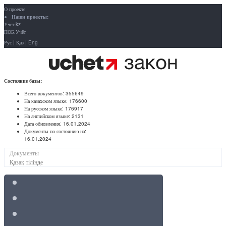
О проекте
Наши проекты:
Учёт.kz
ПОБ.Учёт
Рус
|
Қаз
|
Eng
Состояние базы:
Всего документов:
355649
На казахском языке:
176600
На русском языке:
176917
На английском языке:
2131
Дата обновления:
16.01.2024
Документы по состоянию на:
16.01.2024
Документы
Қазақ тілінде