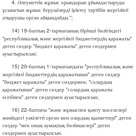
4. Әлеуметтiк жұмыс орындарын ұйымдастыруды
ұсынатын жұмыс берушiлердi iрiктеу тәртiбiн жергiлiктi
атқарушы орган айқындайды.";
14) 19-баптың 2-тармағының бiрiншi бөлiгiндегi
"республикалық және жергiлiктi бюджеттердiң қаражаты"
деген сөздер "бюджет қаражаты" деген сөздермен
ауыстырылсын;
15) 20-баптың 1-тармағындағы "республикалық және
жергiлiктi бюджеттердiң қаражатынан" деген сөздер
"бюджет қаражаты" деген сөздермен, "солардың
қаражатынан" деген сөздер "солардың қаражаты
есебiнен" деген сөздермен ауыстырылсын;
16) 22-баптағы "және жұмыспен қамту мәселелерi
жөнiндегi уәкiлеттi орган мен олардың қызметтерi" деген
сөздер "мен оның аумақтық бөлiмшелерi" деген
сөздермен ауыстырылсын.