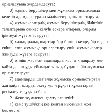
орналасуына жәрдемдесуге;
3) жұмыс берушiлер мен жұмысқа орналасқысы
келетiн адамдар туралы мәлiметтер қалыптастыруға;
4) жұмыскерлердiң жұмыс берушiлердiң бiлiктiлiк
талаптарына сәйкес келуiн ескере отырып, оларды
iрiктеудi жүзеге асыруға;
5) халықаралық шарттар бар болған кезде, бiр елден
екiншi елге жұмысқа орналастыру үшiн жұмыскерлер
жинауды жүзеге асыруға;
6) өтiнiш жасаған адамдарды кәсiптiк даярлау мен
қайта даярлауды ұйымдастырып, бұдан кейiн жұмысқа
орналастыруға;
7) адамдарды шет елде жұмысқа орналастырған
жағдайда, оларды әкету үшiн рұқсат құжаттарын
ресiмдеуге құқығы бар.
2. Жеке жұмыспен қамту агенттiгi:
1) кемсiтушiлiктiң кез келген нысанына жол
бермеуге;