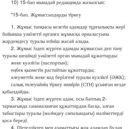
10) 15-бап мынадай редакцияда жазылсын:
"15-бап. Жұмыссыздарды тiркеу
1. Жұмыс тапқысы келетiн адамдар тұрғылықты жерi
бойынша уәкiлеттi органға жұмысқа орналасуына
жәрдемдесу туралы өтiнiш жасай алады.
2. Жұмыс iздеп жүрген адамды жұмыссыз деп тану
туралы шешiмдi уәкiлеттi орган мынадай құжаттарды:
жеке куәлiгін (паспортын);
еңбек қызметiн растайтын құжаттарды;
әлеуметтiк жеке код берiлгенi туралы куәлiктi (ӘЖК);
салық төлеушiнiң тiркеу нөмiрiн (СТН) ұсынған кезде
қабылдайды.
3. Жұмыс iздеп жүрген адам, осы баптың 2-
тармағында санамаланған құжаттардан басқа, алған
табыстары туралы (мәлiмдеу сипатындағы) мәлiметтердi
қоса бередi.
4. Шетелдiктер мен азаматтығы жоқ адамдар бұдан