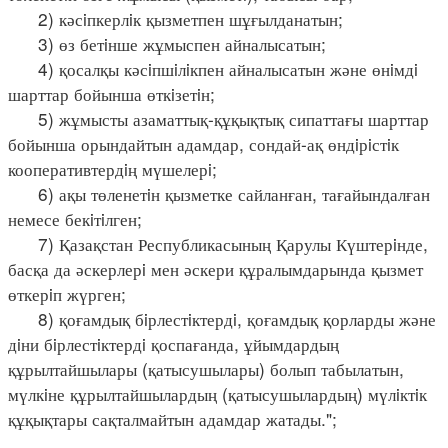
2) кәсiпкерлiк қызметпен шұғылданатын;
3) өз бетiнше жұмыспен айналысатын;
4) қосалқы кәсiпшiлiкпен айналысатын және өнiмдi
шарттар бойынша өткiзетiн;
5) жұмысты азаматтық-құқықтық сипаттағы шарттар
бойынша орындайтын адамдар, сондай-ақ өндiрiстiк
кооперативтердiң мүшелерi;
6) ақы төленетiн қызметке сайланған, тағайындалған
немесе бекiтiлген;
7) Қазақстан Республикасының Қарулы Күштерiнде,
басқа да әскерлерi мен әскери құралымдарында қызмет
өткерiп жүрген;
8) қоғамдық бiрлестiктердi, қоғамдық қорларды және
дiни бiрлестiктердi қоспағанда, ұйымдардың
құрылтайшылары (қатысушылары) болып табылатын,
мүлкiне құрылтайшылардың (қатысушылардың) мүлiктiк
құқықтары сақталмайтын адамдар жатады.";