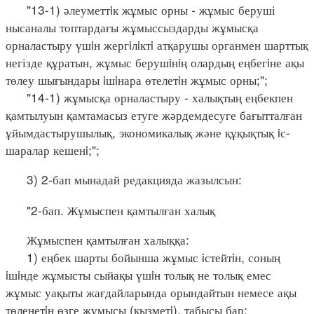
"13-1) әлеуметтiк жұмыс орны - жұмыс беруші
нысаналы топтардағы жұмыссыздарды жұмысқа
орналастыру үшiн жергiлiктi атқарушы органмен шарттық
негізде құратын, жұмыс берушiнiң олардың еңбегiне ақы
төлеу шығындары iшiнара өтелетiн жұмыс орны;";
"14-1) жұмысқа орналастыру - халықтың еңбекпен
қамтылуын қамтамасыз етуге жәрдемдесуге бағытталған
ұйымдастырушылық, экономикалық және құқықтық iс-
шаралар кешенi;";
3) 2-бап мынадай редакцияда жазылсын:
"2-бап. Жұмыспен қамтылған халық
Жұмыспен қамтылған халыққа:
1) еңбек шарты бойынша жұмыс iстейтiн, соның
iшiнде жұмысты сыйақы үшiн толық не толық емес
жұмыс уақыты жағдайларында орындайтын немесе ақы
төленетiн өзге жұмысы (қызметi), табысы бар;