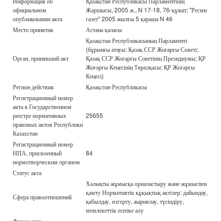
Информация об
Қазақстан Республикасы Парламентінің
официальном
Жаршысы, 2005 ж., N 17-18, 76-құжат; "Ресми
опубликовании акта
газет" 2005 жылғы 5 қараша N 46
Место принятия
Астана қаласы
Қазақстан Республикасының Парламенті
(бұрынғы атауы: Қазақ ССР Жоғарғы Советі;
Орган, принявший акт
Қазақ ССР Жоғарғы Советінің Президиумы; ҚР
Жоғарғы Кеңесінің Төралқасы; ҚР Жоғарғы
Кеңесі)
Регион действия
Қазақстан Республикасы
Регистрационный номер
акта в Государственном
реестре нормативных
25655
правовых актов Республики
Казахстан
Регистрационный номер
НПА, присвоенный
84
нормотворческим органом
Статус акта
Халықты жұмысқа орналастыру және жұмыспен
қамту Нормативтік құқықтық актілер: дайындау,
Сфера правоотношений
қабылдау, өзгерту, жариялау, түсіндіру,
мемлекеттік есепке алу
Форма акта