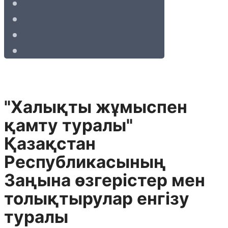
"Халықты жұмыспен
қамту туралы"
Қазақстан
Республикасының
Заңына өзгерiстер мен
толықтырулар енгiзу
туралы