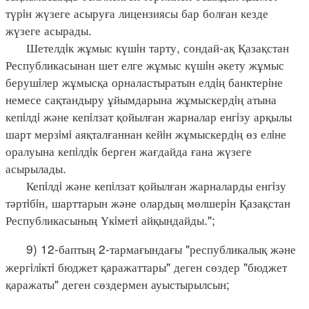
түрiн жүзеге асыруға лицензиясы бар болған кезде
жүзеге асырады.
Шетелдiк жұмыс күшiн тарту, сондай-ақ Қазақстан
Республикасынан шет елге жұмыс күшiн әкету жұмыс
берушiлер жұмысқа орналастыратын елдiң банктерiне
немесе сақтандыру ұйымдарына жұмыскердiң атына
кепiлдi және кепiлзат қойылған жарналар енгiзу арқылы
шарт мерзiмi аяқталғаннан кейiн жұмыскердiң өз елiне
оралуына кепiлдiк берген жағдайда ғана жүзеге
асырылады.
Кепiлдi және кепiлзат қойылған жарналарды енгiзу
тәртiбiн, шарттарын және олардың мөлшерiн Қазақстан
Республикасының Үкiметi айқындайды.";
9) 12-баптың 2-тармағындағы "республикалық және
жергiлiктi бюджет қаражаттары" деген сөздер "бюджет
қаражаты" деген сөздермен ауыстырылсын;