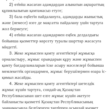
2) өтiнiш жасаған адамдардан алынатын ақпараттың
құпиялылығын қамтамасыз етуге;
3) бала еңбегiн пайдалануға, адамдарды жыныстық
және (немесе) өзге де мақсатта пайдалану үшiн тартуға
жол бермеуге;
4) өтiнiш жасаған адамдармен еңбек делдалдығы
бойынша қызметтер көрсету туралы шарттар жасасуға
мiндеттi.
3. Жеке жұмыспен қамту агенттiктерi жұмысқа
орналастыру, жұмыс орындарын құру және жұмыспен
қамту бағдарламаларын iске асыру мәселелерi бойынша
мемлекеттiк органдармен, жұмыс берушiлермен өзара iс-
қимыл жасайды.
4. Жеке жұмыспен қамту агенттiктерi шетелдiк
жұмыс күшiн тартуға, сондай-ақ Қазақстан
Республикасынан шет елге жұмыс күшiн әкетуге
байланысты қызметті Қазақстан Республикасының
заңнамасында белгiленген тәртiппен осындай қызмет