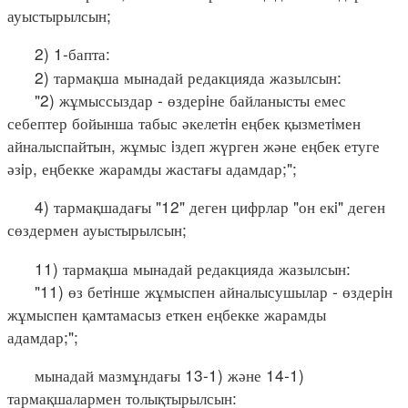
ауыстырылсын;
2) 1-бапта:
2) тармақша мынадай редакцияда жазылсын:
"2) жұмыссыздар - өздерiне байланысты емес
себептер бойынша табыс әкелетiн еңбек қызметiмен
айналыспайтын, жұмыс iздеп жүрген және еңбек етуге
әзiр, еңбекке жарамды жастағы адамдар;";
4) тармақшадағы "12" деген цифрлар "он екi" деген
сөздермен ауыстырылсын;
11) тармақша мынадай редакцияда жазылсын:
"11) өз бетiнше жұмыспен айналысушылар - өздерiн
жұмыспен қамтамасыз еткен еңбекке жарамды
адамдар;";
мынадай мазмұндағы 13-1) және 14-1)
тармақшалармен толықтырылсын: