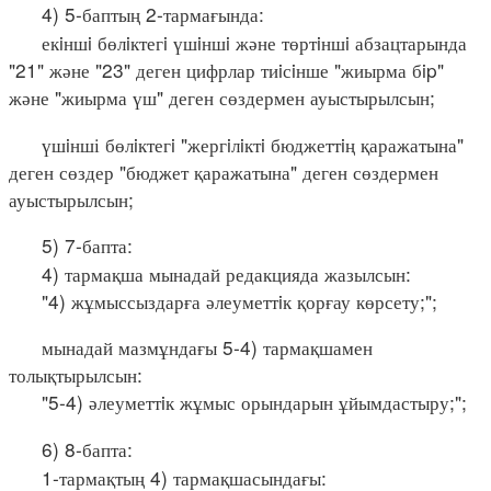
4) 5-баптың 2-тармағында:
екiншi бөлiктегi үшiншi және төртiншi абзацтарында
"21" және "23" деген цифрлар тиiсiнше "жиырма бip"
және "жиырма үш" деген сөздермен ауыстырылсын;
үшiнші бөлiктегi "жергiлiктi бюджеттiң қаражатына"
деген сөздер "бюджет қаражатына" деген сөздермен
ауыстырылсын;
5) 7-бапта:
4) тармақша мынадай редакцияда жазылсын:
"4) жұмыссыздарға әлеуметтiк қорғау көрсету;";
мынадай мазмұндағы 5-4) тармақшамен
толықтырылсын:
"5-4) әлеуметтiк жұмыс орындарын ұйымдастыру;";
6) 8-бапта:
1-тармақтың 4) тармақшасындағы: