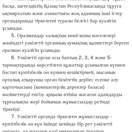
басқа, шетелдiктiң Қазақстан Республикасында тұруға
ықтиярхатын және азаматтығы жоқ адамның iшкi iстер
органдарында тiркелгенi туралы белгiсi бар куәлiгін
ұсынады.
5. Оралмандар халықтың көшi-қоны мәселелерi
жөнiндегi уәкiлеттi органның аумақтық қызметтерi берген
оралман куәлiгiн ұсынады.
6. Уәкiлеттi орган осы баптың 2, 3, 4 және 5-
тармақтарында көрсетiлген құжаттар ұсынылған күннен
бастап күнтiзбелiк он күннен кешiктiрмей, нысанын
орталық атқарушы орган бекiтетiн дербес есепке алу
карточкасына (компьютерлiк деректер базасы)
мәлiметтердi енгiзу арқылы өтiнiш жасаған адамдарды
тұрғылықты жерi бойынша жұмыссыздар ретiнде
тiркейдi.
7. Уәкiлеттi органда тiркелген жұмыссыздар -
күнтiзбелiк он күн iшiнде кемiнде бiр рет уәкiлеттi
органда, ал ауылдық елдi мекендерде тұратын