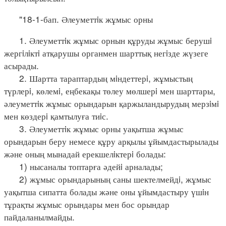
"18-1-бап. Әлеуметтiк жұмыс орны
1. Әлеуметтiк жұмыс орнын құруды жұмыс берушi
жергiлiктi атқарушы органмен шарттық негiзде жүзеге
асырады.
2. Шартта тараптардың мiндеттерi, жұмыстың
түрлерi, көлемi, еңбекақы төлеу мөлшерi мен шарттары,
әлеуметтiк жұмыс орындарын қаржыландырудың мерзiмi
мен көздерi қамтылуға тиiс.
3. Әлеуметтiк жұмыс орны уақытша жұмыс
орындарын беру немесе құру арқылы ұйымдастырылады
және оның мынадай ерекшелiктерi болады:
1) нысаналы топтарға әдейi арналады;
2) жұмыс орындарының саны шектелмейдi, жұмыс
уақытша сипатта болады және оны ұйымдастыру үшiн
тұрақты жұмыс орындары мен бос орындар
пайдаланылмайды.