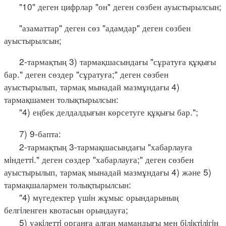
"10" деген цифрлар "он" деген сөзбен ауыстырылсын;
"азаматтар" деген сөз "адамдар" деген сөзбен
ауыстырылсын;
2-тармақтың 3) тармақшасындағы "сұратуға құқығы
бар." деген сөздер "сұратуға;" деген сөзбен
ауыстырылып, тармақ мынадай мазмұндағы 4)
тармақшамен толықтырылсын:
"4) еңбек делдалдығын көрсетуге құқығы бар.";
7) 9-бапта:
2-тармақтың 3-тармақшасындағы "хабарлауға
мiндеттi." деген сөздер "хабарлауға;" деген сөзбен
ауыстырылып, тармақ мынадай мазмұндағы 4) және 5)
тармақшалармен толықтырылсын:
"4) мүгедектер үшiн жұмыс орындарының
белгiленген квотасын орындауға;
5) уәкiлеттi органға алған мамандығы мен бiлiктiлiгiн