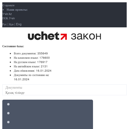
О проекте
Наши проекты:
Учёт.kz
ПОБ.Учёт
Рус
|
Қаз
|
Eng
Состояние базы:
Всего документов:
355649
На казахском языке:
176600
На русском языке:
176917
На английском языке:
2131
Дата обновления:
16.01.2024
Документы по состоянию на:
16.01.2024
Документы
Қазақ тілінде