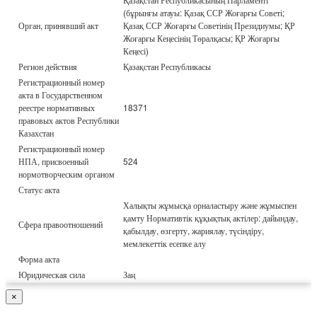
(бұрынғы атауы: Қазақ ССР Жоғарғы Советі;
Орган, принявший акт
Қазақ ССР Жоғарғы Советінің Президиумы; ҚР
Жоғарғы Кеңесінің Төралқасы; ҚР Жоғарғы
Кеңесі)
Регион действия
Қазақстан Республикасы
Регистрационный номер
акта в Государственном
реестре нормативных
18371
правовых актов Республики
Казахстан
Регистрационный номер
НПА, присвоенный
524
нормотворческим органом
Статус акта
Халықты жұмысқа орналастыру және жұмыспен
қамту Нормативтік құқықтық актілер: дайындау,
Сфера правоотношений
қабылдау, өзгерту, жариялау, түсіндіру,
мемлекеттік есепке алу
Форма акта
Юридическая сила
Заң
×