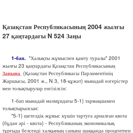
Қазақстан Республикасының 2004 жылғы
27 қаңтардағы N 524 Заңы
"Халықты жұмыспен қамту туралы" 2001
1-бап.
жылғы 23 қаңтардағы Қазақстан Республикасының
(Қазақстан Республикасы Парламентінің
Заңына
Жаршысы, 2001 ж., N 3, 18-құжат) мынадай өзгерістер
мен толықтырулар енгізілсін:
1-бап мынадай мазмұндағы 5-1) тармақшамен
толықтырылсын:
"5-1) шетелдік жұмыс күшін тартуға арналған квота
(бұдан әрі - квота) - Республиканың экономикалық
тұрғыда белсенді халқының санына шаққанда процентпен