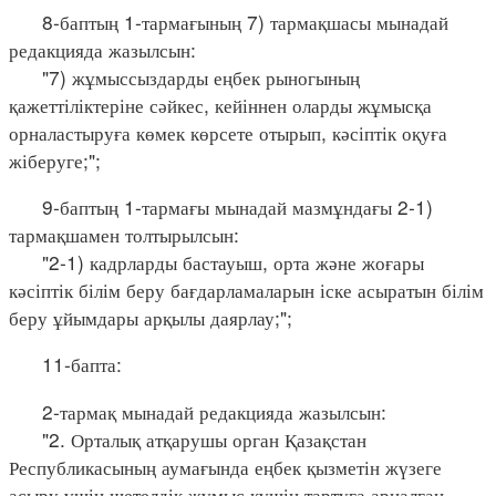
8-баптың 1-тармағының 7) тармақшасы мынадай
редакцияда жазылсын:
"7) жұмыссыздарды еңбек рыногының
қажеттіліктеріне сәйкес, кейіннен оларды жұмысқа
орналастыруға көмек көрсете отырып, кәсіптік оқуға
жіберуге;";
9-баптың 1-тармағы мынадай мазмұндағы 2-1)
тармақшамен толтырылсын:
"2-1) кадрларды бастауыш, орта және жоғары
кәсіптік білім беру бағдарламаларын іске асыратын білім
беру ұйымдары арқылы даярлау;";
11-бапта:
2-тармақ мынадай редакцияда жазылсын:
"2. Орталық атқарушы орган Қазақстан
Республикасының аумағында еңбек қызметін жүзеге
асыру үшін шетелдік жұмыс күшін тартуға арналған