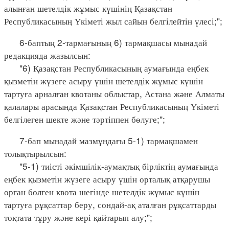
алынған шетелдік жұмыс күшінің Қазақстан
Республикасының Үкіметі жыл сайын белгілейтін үлесі;";
6-баптың 2-тармағының 6) тармақшасы мынадай
редакцияда жазылсын:
"6) Қазақстан Республикасының аумағында еңбек
қызметін жүзеге асыру үшін шетелдік жұмыс күшін
тартуға арналған квотаны облыстар, Астана және Алматы
қалалары арасында Қазақстан Республикасының Үкіметі
белгілеген шекте және тәртіппен бөлуге;";
7-бап мынадай мазмұндағы 5-1) тармақшамен
толықтырылсын:
"5-1) тиісті әкімшілік-аумақтық бірліктің аумағында
еңбек қызметін жүзеге асыру үшін орталық атқарушы
орган бөлген квота шегінде шетелдік жұмыс күшін
тартуға рұқсаттар беру, сондай-ақ аталған рұқсаттарды
тоқтата тұру және кері қайтарып алу;";