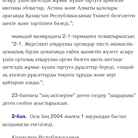
квотаны облыстар, Астана және Алматы қалалары
арасында Қазақстан Республикасының Үкіметі белгілеген
шекте және тәртіппен бөледі.";
мынадай мазмұндағы 2-1-тармақпен толықтырылсын:
"2-1. Жергілікті атқарушы органдар тиісті әкімшілік-
аумақтық бірлік аумағында еңбек қызметін жүзеге асыру
үшін орталық атқарушы орган бөлген квота шегінде
шетелдік жұмыс күшін тартуға рұқсаттар береді, сондай-
ақ аталған рұқсаттарды тоқтата тұрады және кері
қайтарып алады.";
23-баптағы "заң актілеріне" деген сөздер "заңдарына"
деген сөзбен ауыстырылсын.
Осы Заң 2004 жылғы 1 наурыздан бастап
2-бап.
қолданысқа енгізіледі.
Қазақстан Республикасының