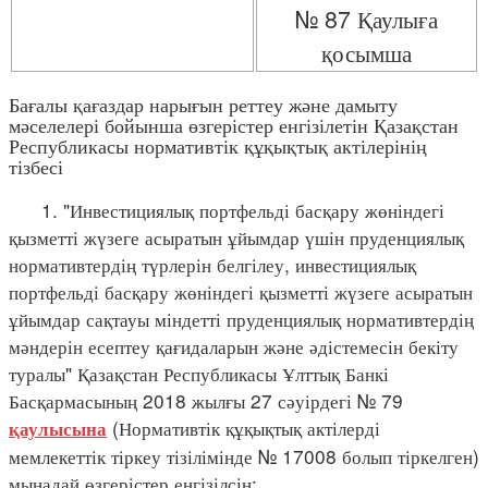
№ 87 Қаулыға
қосымша
Бағалы қағаздар нарығын реттеу және дамыту
мәселелері бойынша өзгерістер енгізілетін Қазақстан
Республикасы нормативтік құқықтық актілерінің
тізбесі
1. "Инвестициялық портфельді басқару жөніндегі
қызметті жүзеге асыратын ұйымдар үшін пруденциялық
нормативтердің түрлерін белгілеу, инвестициялық
портфельді басқару жөніндегі қызметті жүзеге асыратын
ұйымдар сақтауы міндетті пруденциялық нормативтердің
мәндерін есептеу қағидаларын және әдістемесін бекіту
туралы" Қазақстан Республикасы Ұлттық Банкі
Басқармасының 2018 жылғы 27 сәуірдегі № 79
(Нормативтік құқықтық актілерді
қаулысына
мемлекеттік тіркеу тізілімінде № 17008 болып тіркелген)
мынадай өзгерістер енгізілсін: