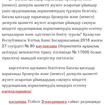
(немесе) дилерлік қызметті жүзеге асыратын ұйымдар
үшін пруденциялық нормативтердің түрлерін белгілеу,
бағалы қағаздар нарығында брокерлік және (немесе)
дилерлік қызметті жүзеге асыратын ұйымдар сақтауы
міндетті пруденциялық нормативтердің мәндерін есептеу
қағидаларын және әдістемесін бекіту туралы" Қазақстан
Республикасы Ұлттық Банкі Басқармасының 2018 жылғы
27 сәуірдегі № 80
(Нормативтік құқықтық
қаулысына
актілерді мемлекеттік тіркеу тізілімінде № 17005 болып
тіркелген) мынадай өзгерістер енгізілсін:
көрсетілген қаулымен бекітілген Бағалы қағаздар
нарығында брокерлік және (немесе) дилерлік қызметті
жүзеге асыратын ұйымдардың сақтауға міндетті
пруденциялық нормативтердің мәндерін есептеу
:
қағидаларында
Тізбеге
сәйкес редакцияда
қосымша
3-қосымшаға