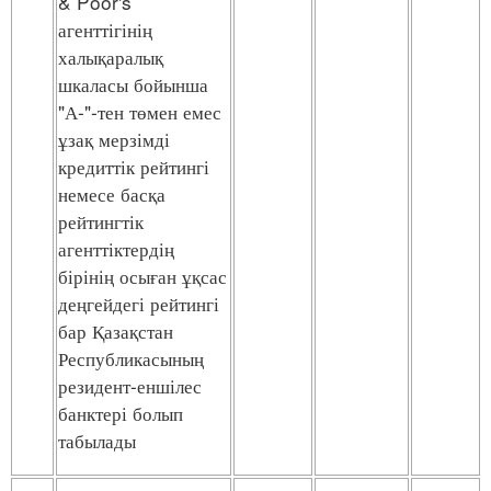
& Poor's
агенттігінің
халықаралық
шкаласы бойынша
"А-"-тен төмен емес
ұзақ мерзімді
кредиттік рейтингі
немесе басқа
рейтингтік
агенттіктердің
бірінің осыған ұқсас
деңгейдегі рейтингі
бар Қазақстан
Республикасының
резидент-еншілес
банктері болып
табылады