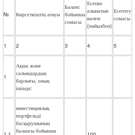
Есепке
Баланс
алынатын
Есептеу
№
Көрсеткіштің атауы
бойынша
көлем
сомасы
сомасы
(пайызбен)
1
2
3
4
5
Ақша және
салымдардың
1
барлығы, оның
ішінде:
инвестициялық
портфельді
басқарушының
балансы бойынша
1.1
100