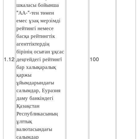
шкаласы бойынша
"АА-"-тен төмен
емес ұзақ мерзімді
рейтингі немесе
басқа рейтингтік
агенттіктердің
бірінің осыған ұқсас
1.12
деңгейдегі рейтингi
100
бар халықаралық
қаржы
ұйымдарындағы
салымдар, Еуразия
даму банкіндегі
Қазақстан
Республикасының
ұлттық
валютасындағы
салымдар