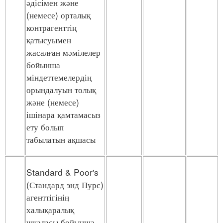
әдісімен және
(немесе) орталық
контрагенттің
қатысуымен
жасалған мәмілелер
бойынша
міндеттемелердің
орындалуын толық
және (немесе)
ішінара қамтамасыз
ету болып
табылатын ақшасы
Standard & Poor's
(Стандард энд Пурс)
агенттігінің
халықаралық
шкаласы бойынша