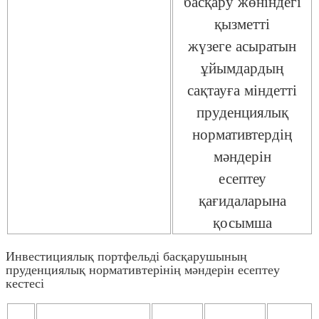
басқару жөніндегі
қызметті
жүзеге асыратын
ұйымдардың
сақтауға міндетті
пруденциялық
нормативтердің
мәндерін
есептеу
қағидаларына
қосымша
Инвестициялық портфельді басқарушының
пруденциялық нормативтерінің мәндерін есептеу
кестесі