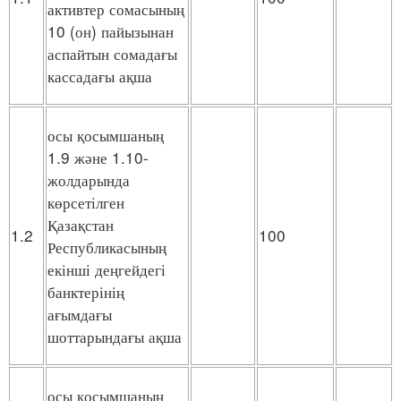
активтер сомасының
10 (он) пайызынан
аспайтын сомадағы
кассадағы ақша
осы қосымшаның
1.9 және 1.10-
жолдарында
көрсетілген
Қазақстан
1.2
100
Республикасының
екінші деңгейдегі
банктерінің
ағымдағы
шоттарындағы ақша
осы қосымшаның