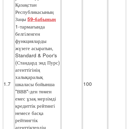
Қазақстан
Республикасының
Заңы
59-бабының
1-тармағында
белгіленген
функцияларды
жүзеге асыратын,
Standard & Poor's
(Стандард энд Пурс)
агенттігінің
халықаралық
1.7
100
шкаласы бойынша
"ВВВ"-ден төмен
емес ұзақ мерзімді
кредиттік рейтингі
немесе басқа
рейтингтік
агенттіктердің