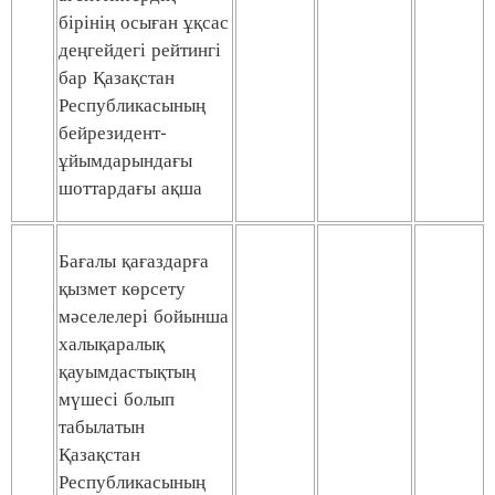
бірінің осыған ұқсас
деңгейдегі рейтингі
бар Қазақстан
Республикасының
бейрезидент-
ұйымдарындағы
шоттардағы ақша
Бағалы қағаздарға
қызмет көрсету
мәселелері бойынша
халықаралық
қауымдастықтың
мүшесі болып
табылатын
Қазақстан
Республикасының