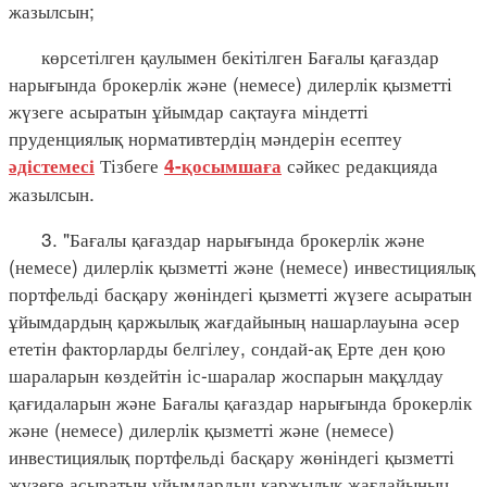
жазылсын;
көрсетілген қаулымен бекітілген Бағалы қағаздар
нарығында брокерлік және (немесе) дилерлік қызметті
жүзеге асыратын ұйымдар сақтауға міндетті
пруденциялық нормативтердің мәндерін есептеу
Тізбеге
сәйкес редакцияда
әдістемесі
4-қосымшаға
жазылсын.
3. "Бағалы қағаздар нарығында брокерлік және
(немесе) дилерлік қызметті және (немесе) инвестициялық
портфельді басқару жөніндегі қызметті жүзеге асыратын
ұйымдардың қаржылық жағдайының нашарлауына әсер
ететін факторларды белгілеу, сондай-ақ Ерте ден қою
шараларын көздейтін іс-шаралар жоспарын мақұлдау
қағидаларын және Бағалы қағаздар нарығында брокерлік
және (немесе) дилерлік қызметті және (немесе)
инвестициялық портфельді басқару жөніндегі қызметті
жүзеге асыратын ұйымдардың қаржылық жағдайының