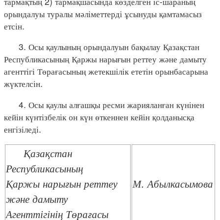
тармақтың 2) тармақшасында көзделген іс-шараның
орындалуы туралы мәліметтерді ұсынуды қамтамасыз
етсін.
3. Осы қаулының орындалуын бақылау Қазақстан
Республикасының Қаржы нарығын реттеу және дамыту
агенттігі Төрағасының жетекшілік ететін орынбасарына
жүктелсін.
4. Осы қаулы алғашқы ресми жарияланған күнінен
кейін күнтізбелік он күн өткеннен кейін қолданысқа
енгізіледі.
Қазақстан
Республикасының
Қаржы нарығын реттеу
М. Абылкасымова
және дамыту
Агенттігінің Төрағасы