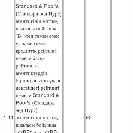
Standard & Poor's
(Стандард энд Пурс)
агенттігінің ұлттық
шкаласы бойынша
"В-"-тен төмен емес
ұзақ мерзімді
кредиттік рейтингі
немесе басқа
рейтингтік
агенттіктердің
бірінің осыған ұқсас
деңгейдегі рейтингі
немесе Standard &
Poor's (Стандард
энд Пурс)
1.11
агенттігінің ұлттық
90
шкаласы бойынша
"kzBB"-дан "kzBB-