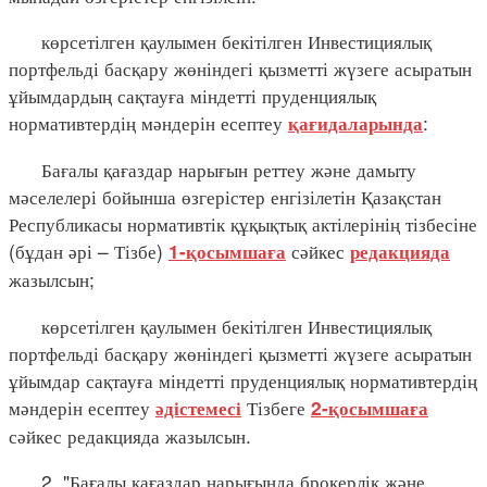
көрсетілген қаулымен бекітілген Инвестициялық
портфельді басқару жөніндегі қызметті жүзеге асыратын
ұйымдардың сақтауға міндетті пруденциялық
нормативтердің мәндерін есептеу
:
қағидаларында
Бағалы қағаздар нарығын реттеу және дамыту
мәселелері бойынша өзгерістер енгізілетін Қазақстан
Республикасы нормативтік құқықтық актілерінің тізбесіне
(бұдан әрі – Тізбе)
сәйкес
1-қосымшаға
редакцияда
жазылсын;
көрсетілген қаулымен бекітілген Инвестициялық
портфельді басқару жөніндегі қызметті жүзеге асыратын
ұйымдар сақтауға міндетті пруденциялық нормативтердің
мәндерін есептеу
Тізбеге
әдістемесі
2-қосымшаға
сәйкес редакцияда жазылсын.
2. "Бағалы қағаздар нарығында брокерлік және