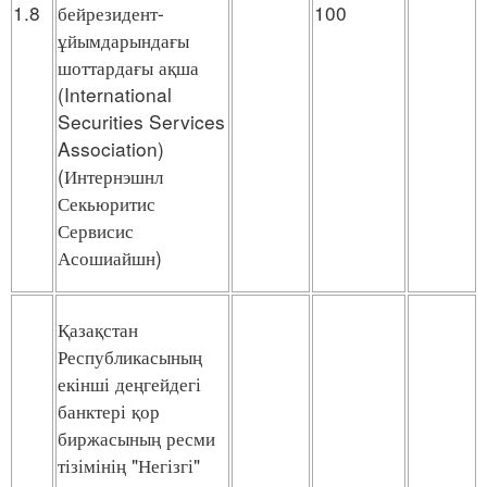
1.8
бейрезидент-
100
ұйымдарындағы
шоттардағы ақша
(International
Securities Services
Association)
(Интернэшнл
Секьюритис
Сервисис
Асошиайшн)
Қазақстан
Республикасының
екінші деңгейдегі
банктері қор
биржасының ресми
тізімінің "Негізгі"