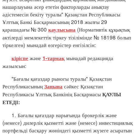
нашарлауына әсер ететін факторларды анықтау
әдістемесін бекіту туралы" Қазақстан Республикасы
Ұлттық Банкі Басқармасының 2018 жылғы 29
қарашадағы № 300
(Нормативтік құқықтық
қаулысына
актілерді мемлекеттік тіркеу тізілімінде № 18198 болып
тіркелген) мынадай өзгерістер енгізілсін:
және
мынадай редакцияда
кіріспе
1-тармақ
жазылсын:
"Бағалы қағаздар рыногы туралы" Қазақстан
Республикасының
сәйкес Қазақстан
Заңына
Республикасы Ұлттық Банкінің Басқармасы
ҚАУЛЫ
ЕТЕДІ:
1. Бағалы қағаздар нарығында брокерлік және
(немесе) дилерлік қызметті және (немесе) инвестициялық
портфельді басқару жөніндегі қызметті жүзеге асыратын