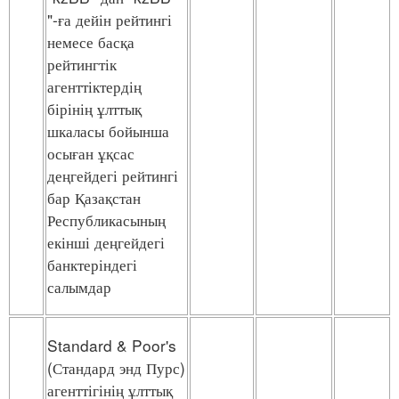
"-ға дейін рейтингі
немесе басқа
рейтингтік
агенттіктердің
бірінің ұлттық
шкаласы бойынша
осыған ұқсас
деңгейдегі рейтингі
бар Қазақстан
Республикасының
екінші деңгейдегі
банктеріндегі
салымдар
Standard & Poor's
(Стандард энд Пурс)
агенттігінің ұлттық