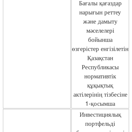
Бағалы қағаздар
нарығын реттеу
және дамыту
мәселелері
бойынша
өзгерістер енгізілетін
Қазақстан
Республикасы
нормативтік
құқықтық
актілерінің тізбесіне
1-қосымша
Инвестициялық
портфельді