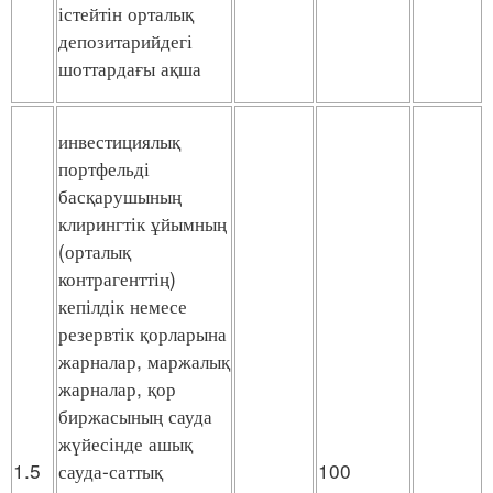
істейтін орталық
депозитарийдегі
шоттардағы ақша
инвестициялық
портфельді
басқарушының
клирингтік ұйымның
(орталық
контрагенттің)
кепілдік немесе
резервтік қорларына
жарналар, маржалық
жарналар, қор
биржасының сауда
жүйесінде ашық
1.5
сауда-саттық
100