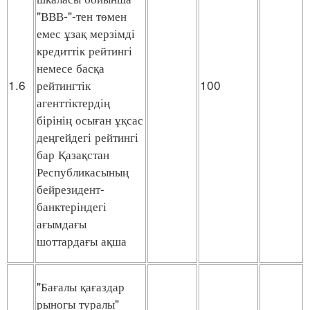
"ВВВ-"-тен төмен
емес ұзақ мерзімді
кредиттік рейтингі
немесе басқа
1.6
рейтингтік
100
агенттіктердің
бірінің осыған ұқсас
деңгейдегі рейтингі
бар Қазақстан
Республикасының
бейрезидент-
банктеріндегі
ағымдағы
шоттардағы ақша
"Бағалы қағаздар
рыногы туралы"