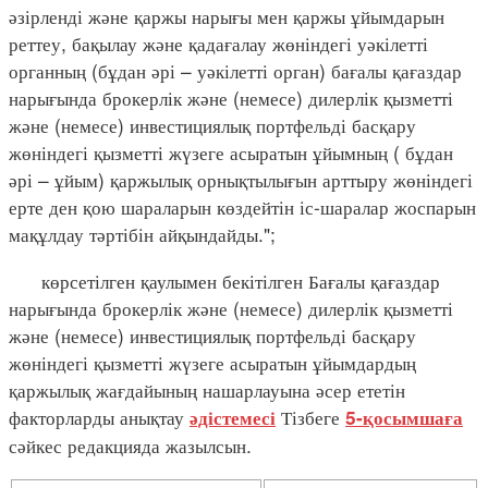
әзірленді және қаржы нарығы мен қаржы ұйымдарын
реттеу, бақылау және қадағалау жөніндегі уәкілетті
органның (бұдан әрі – уәкілетті орган) бағалы қағаздар
нарығында брокерлік және (немесе) дилерлік қызметті
және (немесе) инвестициялық портфельді басқару
жөніндегі қызметті жүзеге асыратын ұйымның ( бұдан
әрі – ұйым) қаржылық орнықтылығын арттыру жөніндегі
ерте ден қою шараларын көздейтін іс-шаралар жоспарын
мақұлдау тәртібін айқындайды.";
көрсетілген қаулымен бекітілген Бағалы қағаздар
нарығында брокерлік және (немесе) дилерлік қызметті
және (немесе) инвестициялық портфельді басқару
жөніндегі қызметті жүзеге асыратын ұйымдардың
қаржылық жағдайының нашарлауына әсер ететін
факторларды анықтау
Тізбеге
әдістемесі
5-қосымшаға
сәйкес редакцияда жазылсын.