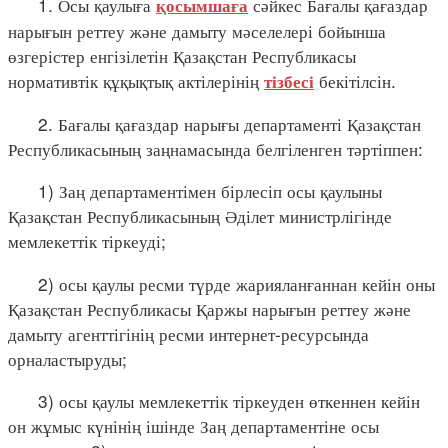
1. Осы қаулыға
сәйкес Бағалы қағаздар
қосымшаға
нарығын реттеу және дамыту мәселелері бойынша
өзгерістер енгізілетін Қазақстан Республикасы
нормативтік құқықтық актілерінің
бекітілсін.
тізбесі
2. Бағалы қағаздар нарығы департаменті Қазақстан
Республикасының заңнамасында белгіленген тәртіппен:
1) Заң департаментімен бірлесіп осы қаулыны
Қазақстан Республикасының Әділет министрлігінде
мемлекеттік тіркеуді;
2) осы қаулы ресми түрде жарияланғаннан кейін оны
Қазақстан Республикасы Қаржы нарығын реттеу және
дамыту агенттігінің ресми интернет-ресурсында
орналастыруды;
3) осы қаулы мемлекеттік тіркеуден өткеннен кейін
он жұмыс күнінің ішінде Заң департаментіне осы