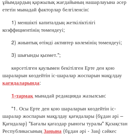
ұйымдардың қаржылық жағдайының нашарлауына әсер
ететін мынадай факторлар белгіленсін:
1) меншікті капиталдың жеткіліктілігі
коэффициентінің төмендеуі;
2) жиынтық өтімді активтер көлемінің төмендеуі;
3) шығынды қызмет.";
көрсетілген қаулымен бекітілген Ерте ден қою
шараларын көздейтін іс-шаралар жоспарын мақұлдау
:
қағидаларында
мынадай редакцияда жазылсын:
1-тармақ
"1. Осы Ерте ден қою шараларын көздейтін іс-
шаралар жоспарын мақұлдау қағидалары (бұдан әрі –
Қағидалар) "Бағалы қағаздар рыногы туралы" Қазақстан
Республикасының
(бұдан әрі - Заң) сәйкес
Заңына