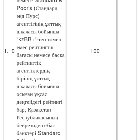
Poor's (Стандард
энд Пурс)
агенттігінің ұлттық
шкаласы бойынша
"kzBB+"-тен төмен
емес рейтингтік
1.10
100
бағасы немесе басқа
рейтингтік
агенттіктердің
бірінің ұлттық
шкаласы бойынша
осыған ұқсас
деңгейдегі рейтингі
бар; Қазақстан
Республикасының
бейрезидент-бас
банктері Standard