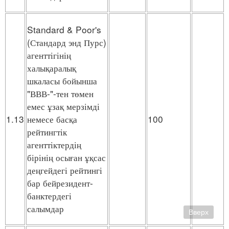
Standard & Poor's
(Стандард энд Пурс)
агенттігінің
халықаралық
шкаласы бойынша
"ВВВ-"-тен төмен
емес ұзақ мерзімді
1.13
немесе басқа
100
рейтингтік
агенттіктердің
бірінің осыған ұқсас
деңгейдегі рейтингі
бар бейрезидент-
банктердегі
салымдар
Вверх