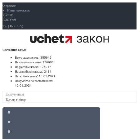
О проекте
Наши проекты:
Учёт.kz
ПОБ.Учёт
Рус
|
Қаз
|
Eng
Состояние базы:
Всего документов:
355649
На казахском языке:
176600
На русском языке:
176917
На английском языке:
2131
Дата обновления:
16.01.2024
Документы по состоянию на:
16.01.2024
Документы
Қазақ тілінде