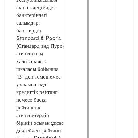
екінші деңгейдегі
банктеріндегі
салымдар:
банктердің
Standard & Poor's
(Стандард энд Пурс)
агенттігінің
халықаралық
шкаласы бойынша
"В"-ден төмен емес
ұзақ мерзімді
кредиттік рейтингі
немесе басқа
рейтингтік
агенттіктердің
бірінің осыған ұқсас
деңгейдегі рейтингі
немесе Standard &