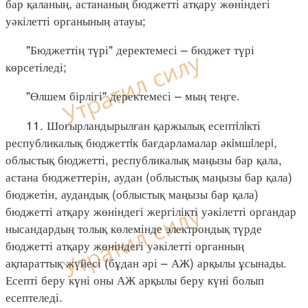
бар қаланың, астананың бюджетті атқару жөніндегі
уәкілетті органының атауы;
"Бюджеттің түрі" деректемесі – бюджет түрі
көрсетіледі;
"Өлшем бірлігі" деректемесі – мың теңге.
11. Шоғырландырылған қаржылық есептiлiкті
республикалық бюджеттiк бағдарламалар әкiмшiлерi,
облыстық бюджетті, республикалық маңызы бар қала,
астана бюджеттерін, аудан (облыстық маңызы бар қала)
бюджетін, аудандық (облыстық маңызы бар қала)
бюджетті атқару жөніндегі жергілікті уәкілетті органдар
нысандардың толық көлемінде электрондық түрде
бюджетті атқару жөніндегі уәкілетті органның
ақпараттық жүйесі (бұдан әрі – АЖ) арқылы ұсынады.
Есепті беру күні оны АЖ арқылы беру күні болып
есептеледі.