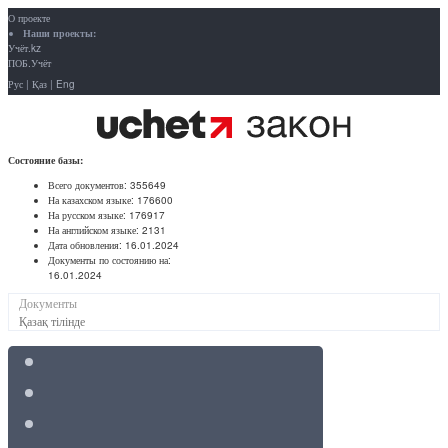
О проекте
Наши проекты:
Учёт.kz
ПОБ.Учёт
Рус
|
Қаз
|
Eng
Состояние базы:
Всего документов:
355649
На казахском языке:
176600
На русском языке:
176917
На английском языке:
2131
Дата обновления:
16.01.2024
Документы по состоянию на:
16.01.2024
Документы
Қазақ тілінде