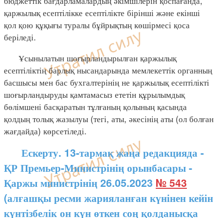
бюджеттік бағдарламалардың әкімшілерін қоспағанда,
қаржылық есептілікке есептілікте бірінші және екінші
қол қою құқығы туралы бұйрықтың көшірмесі қоса
беріледі.
Ұсынылатын шоғырландырылған қаржылық
есептіліктің барлық нысандарында мемлекеттік органның
басшысы мен бас бухгалтерінің не қаржылық есептілікті
шоғырландыруды қамтамасыз ететін құрылымдық
бөлімшені басқаратын тұлғаның қолының қасында
қолдың толық жазылуы (тегі, аты, әкесінің аты (ол болған
жағдайда) көрсетіледі.
Ескерту. 13-тармақ жаңа редакцияда -
ҚР Премьер-Министрінің орынбасары -
Қаржы министрінің 26.05.2023
№ 543
(алғашқы ресми жарияланған күнінен кейін
күнтізбелік он күн өткен соң қолданысқа