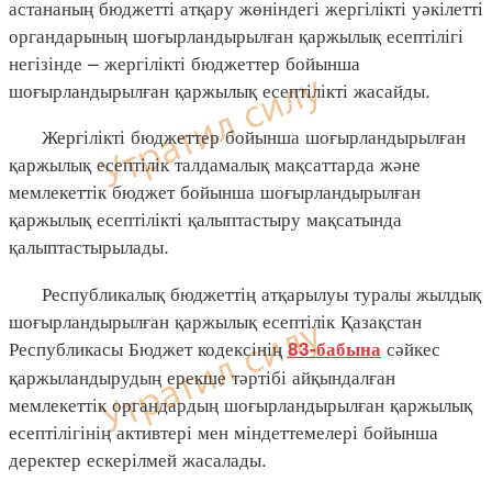
астананың бюджетті атқару жөніндегі жергілікті уәкілетті
органдарының шоғырландырылған қаржылық есептілігі
негізінде – жергілікті бюджеттер бойынша
шоғырландырылған қаржылық есептілікті жасайды.
Жергілікті бюджеттер бойынша шоғырландырылған
қаржылық есептілік талдамалық мақсаттарда және
мемлекеттік бюджет бойынша шоғырландырылған
қаржылық есептілікті қалыптастыру мақсатында
қалыптастырылады.
Республикалық бюджеттің атқарылуы туралы жылдық
шоғырландырылған қаржылық есептілік Қазақстан
Республикасы Бюджет кодексінің
сәйкес
83-бабына
қаржыландырудың ерекше тәртібі айқындалған
мемлекеттік органдардың шоғырландырылған қаржылық
есептілігінің активтері мен міндеттемелері бойынша
деректер ескерілмей жасалады.