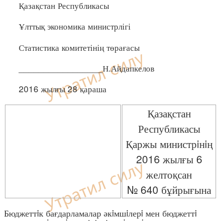
Қазақстан Республикасы
Ұлттық экономика министрлігі
Статистика комитетінің төрағасы
_________________Н.Айдапкелов
2016 жылғы 28 қараша
Қазақстан
Республикасы
Қаржы министрiнiң
2016 жылғы 6
желтоқсан
№ 640 бұйрығына
Бюджеттiк бағдарламалар әкiмшiлерi мен бюджеттi