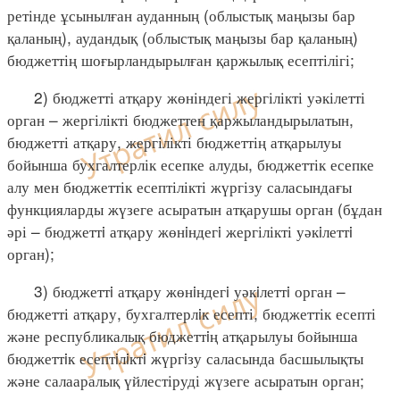
ретінде ұсынылған ауданның (облыстық маңызы бар
қаланың), аудандық (облыстық маңызы бар қаланың)
бюджеттің шоғырландырылған қаржылық есептілігі;
2) бюджетті атқару жөніндегі жергілікті уәкілетті
орган – жергілікті бюджеттен қаржыландырылатын,
бюджетті атқару, жергілікті бюджеттің атқарылуы
бойынша бухгалтерлік есепке алуды, бюджеттік есепке
алу мен бюджеттік есептілікті жүргізу саласындағы
функцияларды жүзеге асыратын атқарушы орган (бұдан
әрі – бюджеттi атқару жөнiндегi жергілікті уәкiлеттi
орган);
3) бюджеттi атқару жөнiндегi уәкiлеттi орган –
бюджетті атқару, бухгалтерлiк есепті, бюджеттік есепті
және республикалық бюджеттiң атқарылуы бойынша
бюджеттiк есептiлiктi жүргiзу саласында басшылықты
және салааралық үйлестіруді жүзеге асыратын орган;