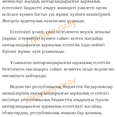
әкімшілері жылдық шоғырландырылған қаржылық
есептілікті бюджетті атқару жөніндегі уәкілетті орган
келіскен күннен бастап үш жұмыс күнінен кешіктірмей
Жоғарғы аудиторлық палатасына ұсынады.
Есептілікті ұсыну үшін белгіленген мерзім демалыс
(жұмыс істемейтін) күнмен сәйкес келген жағдайда
шоғырландырылған қаржылық есептілік одан кейінгі
бірінші жұмыс күні ұсынылады.
Ұсынылған шоғырландырылған қаржылық есептілік
белгіленген нысандарға сәйкес келмеген кезде ведомство
пысықтауға қайтарады.
Ведомство республикалық бюджеттік бағдарламалар
әкімшілерінің шоғырландырылған қаржылық есептілігі
негізінде республикалық бюджеттің атқарылуы туралы
шоғырландырылған қаржылық есептілікті жасайды,
облыстардың, республикалық маңызы бар қаланың,