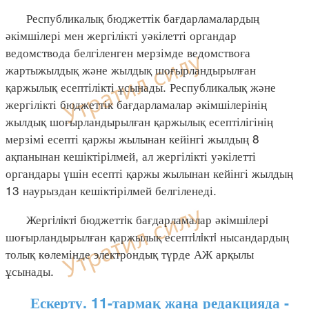
Республикалық бюджеттік бағдарламалардың
әкімшілері мен жергілікті уәкілетті органдар
ведомствода белгіленген мерзімде ведомствоға
жартыжылдық және жылдық шоғырландырылған
қаржылық есептілікті ұсынады. Республикалық және
жергілікті бюджеттік бағдарламалар әкімшілерінің
жылдық шоғырландырылған қаржылық есептілігінің
мерзімі есепті қаржы жылынан кейінгі жылдың 8
ақпанынан кешіктірілмей, ал жергілікті уәкілетті
органдары үшін есепті қаржы жылынан кейінгі жылдың
13 наурыздан кешіктірілмей белгіленеді.
Жергiлiктi бюджеттiк бағдарламалар әкiмшiлерi
шоғырландырылған қаржылық есептiлiктi нысандардың
толық көлемінде электрондық түрде АЖ арқылы
ұсынады.
Ескерту. 11-тармақ жаңа редакцияда -