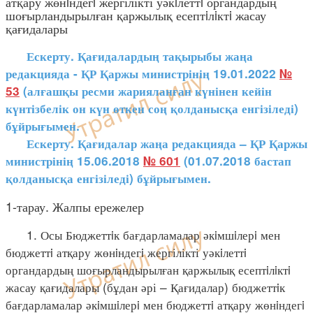
атқару жөнiндегi жергілікті уәкiлеттi органдардың
шоғырландырылған қаржылық есептiлiктi жасау
қағидалары
Ескерту. Қағидалардың тақырыбы жаңа
редакцияда - ҚР Қаржы министрінің 19.01.2022
№
53
(алғашқы ресми жарияланған күнінен кейін
күнтізбелік он күн өткен соң қолданысқа енгізіледі)
бұйрығымен.
Ескерту. Қағидалар жаңа редакцияда – ҚР Қаржы
министрінің 15.06.2018
№ 601
(01.07.2018 бастап
қолданысқа енгізіледі) бұйрығымен.
1-тарау. Жалпы ережелер
1. Осы Бюджеттiк бағдарламалар әкiмшiлерi мен
бюджеттi атқару жөнiндегi жергілікті уәкiлеттi
органдардың шоғырландырылған қаржылық есептiлiктi
жасау қағидалары (бұдан әрі – Қағидалар) бюджеттiк
бағдарламалар әкiмшiлерi мен бюджеттi атқару жөнiндегi