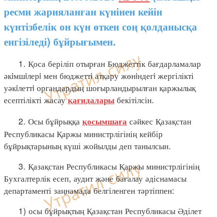
ресми жарияланған күнінен кейін
күнтізбелік он күн өткен соң қолданысқа
енгізіледі) бұйрығымен.
1. Қоса беріліп отырған Бюджеттік бағдарламалар
әкiмшiлерi мен бюджеттi атқару жөнiндегi жергілікті
уәкiлеттi органдардың шоғырландырылған қаржылық
есептілікті жасау
бекітілсін.
қағидалары
2. Осы бұйрыққа
сәйкес Қазақстан
қосымшаға
Республикасы Қаржы министрлігінің кейбір
бұйрықтарының күші жойылды деп танылсын.
3. Қазақстан Республикасы Қаржы министрлігінің
Бухгалтерлік есеп, аудит және бағалау әдіснамасы
департаменті заңнамада белгіленген тәртіппен:
1) осы бұйрықтың Қазақстан Республикасы Әділет