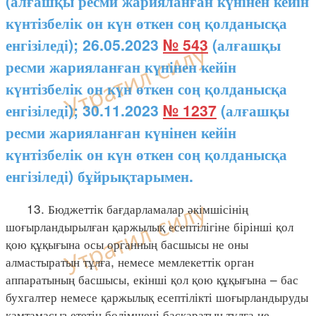
(алғашқы ресми жарияланған күнінен кейін
күнтізбелік он күн өткен соң қолданысқа
енгізіледі); 26.05.2023
№ 543
(алғашқы
ресми жарияланған күнінен кейін
күнтізбелік он күн өткен соң қолданысқа
енгізіледі); 30.11.2023
№ 1237
(алғашқы
ресми жарияланған күнінен кейін
күнтізбелік он күн өткен соң қолданысқа
енгізіледі) бұйрықтарымен.
13. Бюджеттік бағдарламалар әкімшісінің
шоғырландырылған қаржылық есептілігіне бірінші қол
қою құқығына осы органның басшысы не оны
алмастыратын тұлға, немесе мемлекеттік орган
аппаратының басшысы, екінші қол қою құқығына – бас
бухгалтер немесе қаржылық есептілікті шоғырландыруды
қамтамасыз ететін бөлімшені басқаратын тұлға ие.