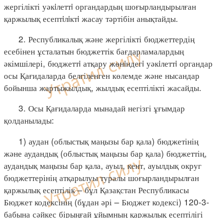
жергілікті уәкiлеттi органдардың шоғырландырылған
қаржылық есептiлiктi жасау тәртібін анықтайды.
2. Республикалық және жергілікті бюджеттердің
есебінен ұсталатын бюджеттік бағдарламалардың
әкімшілері, бюджеттi атқару жөнiндегi уәкiлеттi органдар
осы Қағидаларда белгіленген көлемде және нысандар
бойынша жартыжылдық, жылдық есептілікті жасайды.
3. Осы Қағидаларда мынадай негізгі ұғымдар
қолданылады:
1) аудан (облыстық маңызы бар қала) бюджетінің
және аудандық (облыстық маңызы бар қала) бюджеттің,
аудандық маңызы бар қала, ауыл, кент, ауылдық округ
бюджеттерінің атқарылуы туралы шоғырландырылған
қаржылық есептілік – бұл Қазақстан Республикасы
Бюджет кодексінің (бұдан әрі – Бюджет кодексі) 120-3-
бабына сәйкес бірыңғай ұйымның қаржылық есептілігі