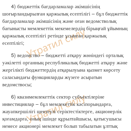
4) бюджеттік бағдарламалар әкімшісінің
шоғырландырылған қаржылық есептілігі – бұл бюджеттік
бағдарламалар әкімшісінің және оған ведомстволық
бағынысты мемлекеттік мекемелердің бірыңғай ұйымның
қаржылық есептілігі ретінде ұсынған қаржылық
есептілігі;
5) ведомство – бюджетті атқару жөніндегі орталық
уәкілетті органның республикалық бюджетті атқару және
жергілікті бюджеттердің атқарылуына қызмет көрсету
саласындағы функцияларды жүзеге асыратын
ведомствосы;
6) квазимемлекеттік сектор субъектілеріне
инвестициялар – бұл мемлекеттік кәсіпорындарға,
жауапкершілігі шектеулі серіктестіктерге, акционерлік
қоғамдарға, оның ішінде құрылтайшысы, қатысушысы
немесе акционері мемлекет болып табылатын ұлттық