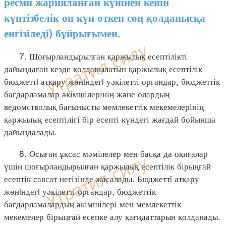
ресми жарияланған күнінен кейін
күнтізбелік он күн өткен соң қолданысқа
енгізіледі) бұйрығымен.
7. Шоғырландырылған қаржылық есептілікті
дайындаған кезде қолданылатын қаржылық есептілік
бюджеттi атқару жөнiндегi уәкілетті органдар, бюджеттік
бағдарламалар әкімшілерінің және олардың
ведомстволық бағынысты мемлекеттік мекемелерінің
қаржылық есептілігі бір есепті күндегі жағдай бойынша
дайындалады.
8. Осыған ұқсас мәмілелер мен басқа да оқиғалар
үшін шоғырландырылған қаржылық есептілік бірыңғай
есептік саясат негізінде жасалады. Бюджеттi атқару
жөнiндегi уәкілетті органдар, бюджеттік
бағдарламалардың әкімшілері мен мемлекеттік
мекемелер бірыңғай есепке алу қағидаттарын қолданады.