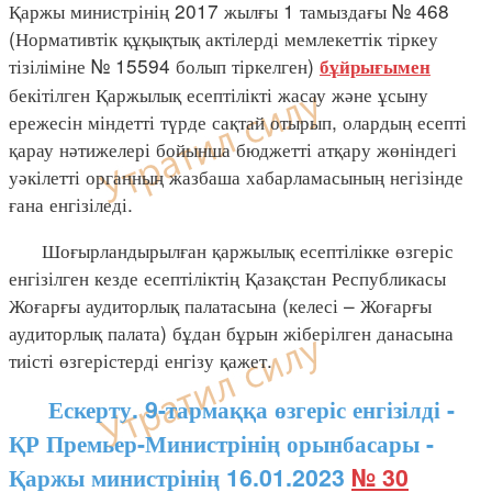
Қаржы министрінің 2017 жылғы 1 тамыздағы № 468
(Нормативтік құқықтық актілерді мемлекеттік тіркеу
тізіліміне № 15594 болып тіркелген)
бұйрығымен
бекітілген Қаржылық есептілікті жасау және ұсыну
ережесін міндетті түрде сақтай отырып, олардың есепті
қарау нәтижелері бойынша бюджетті атқару жөніндегі
уәкілетті органның жазбаша хабарламасының негізінде
ғана енгізіледі.
Шоғырландырылған қаржылық есептілікке өзгеріс
енгізілген кезде есептіліктің Қазақстан Республикасы
Жоғарғы аудиторлық палатасына (келесі – Жоғарғы
аудиторлық палата) бұдан бұрын жіберілген данасына
тиісті өзгерістерді енгізу қажет.
Ескерту. 9-тармаққа өзгеріс енгізілді -
ҚР Премьер-Министрінің орынбасары -
Қаржы министрінің 16.01.2023
№ 30