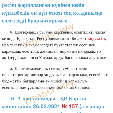
ресми жарияланған күнінен кейін
күнтізбелік он күн өткен соң қолданысқа
енгізіледі) бұйрықтарымен.
4. Шоғырландырылған қаржылық есептілікті жасау
кезінде Қазақстан Республикасының Бюджет
,
кодексін
мемлекеттік мекемелердегі бухгалтерлік есеп пен
қаржылық есептілік жөніндегі нормативтік құқықтық
актілерді және осы Қағидаларды басшылыққа алу қажет.
5. Квазимемлекеттік сектор субъектілеріне
инвестициялар шоғырландырылған қаржылық есептілікте
бюджеттік бағдарлама әкімшісінің қаржылық
есептілігінде ұсынылған құн бойынша беріледі.
6. Алып тасталды - ҚР Қаржы
министрінің 26.02.2021
№ 157
(алғашқы