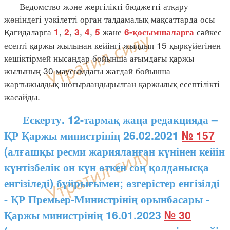
Ведомство және жергілікті бюджетті атқару
жөніндегі уәкілетті орган талдамалық мақсаттарда осы
Қағидаларға
,
,
,
,
және
сәйкес
1
2
3
4
5
6-қосымшаларға
есепті қаржы жылынан кейінгі жылдың 15 қыркүйегінен
кешіктірмей нысандар бойынша ағымдағы қаржы
жылының 30 маусымдағы жағдай бойынша
жартыжылдық шоғырландырылған қаржылық есептілікті
жасайды.
Ескерту. 12-тармақ жаңа редакцияда –
ҚР Қаржы министрінің 26.02.2021
№ 157
(алғашқы ресми жарияланған күнінен кейін
күнтізбелік он күн өткен соң қолданысқа
енгізіледі) бұйрығымен; өзгерістер енгізілді
- ҚР Премьер-Министрінің орынбасары -
Қаржы министрінің 16.01.2023
№ 30