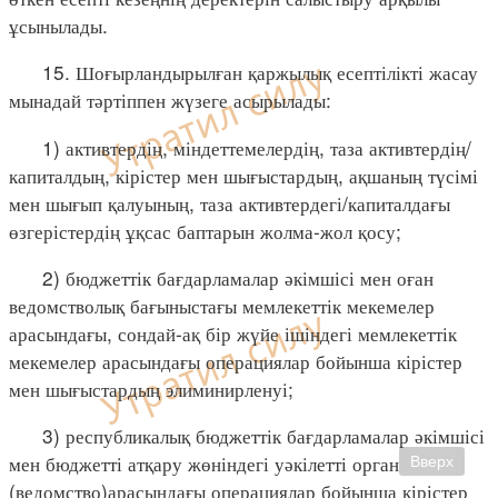
ұсынылады.
15. Шоғырландырылған қаржылық есептілікті жасау
мынадай тәртіппен жүзеге асырылады:
1) активтердің, міндеттемелердің, таза активтердің/
капиталдың, кірістер мен шығыстардың, ақшаның түсімі
мен шығып қалуының, таза активтердегі/капиталдағы
өзгерістердің ұқсас баптарын жолма-жол қосу;
2) бюджеттік бағдарламалар әкімшісі мен оған
ведомстволық бағыныстағы мемлекеттік мекемелер
арасындағы, сондай-ақ бір жүйе ішіндегі мемлекеттік
мекемелер арасындағы операциялар бойынша кірістер
мен шығыстардың элиминирленуі;
3) республикалық бюджеттік бағдарламалар әкімшісі
мен бюджетті атқару жөніндегі уәкілетті орган
Вверх
(ведомство)арасындағы операциялар бойынша кірістер