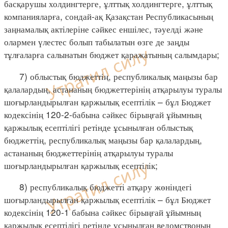
басқарушы холдингтерге, ұлттық холдингтерге, ұлттық
компанияларға, сондай-ақ Қазақстан Республикасының
заңнамалық актілеріне сәйкес еншілес, тәуелді және
олармен үлестес болып табылатын өзге де заңды
тұлғаларға салынатын бюджет қаражатының салымдары;
7) облыстық бюджеттің, республикалық маңызы бар
қалалардың, астананың бюджеттерінің атқарылуы туралы
шоғырландырылған қаржылық есептілік – бұл Бюджет
кодексінің 120-2-бабына сәйкес бірыңғай ұйымның
қаржылық есептілігі ретінде ұсынылған облыстық
бюджеттің, республикалық маңызы бар қалалардың,
астананың бюджеттерінің атқарылуы туралы
шоғырландырылған қаржылық есептілік;
8) республикалық бюджетті атқару жөніндегі
шоғырландырылған қаржылық есептілік – бұл Бюджет
кодексінің 120-1 бабына сәйкес бірыңғай ұйымның
қаржылық есептілігі ретінде ұсынылған ведомствоның