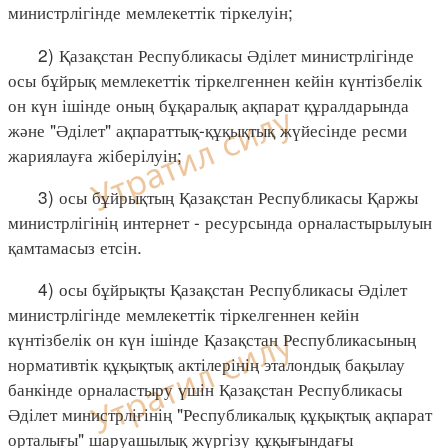
министрлігінде мемлекеттік тіркелуін;
2) Қазақстан Республикасы Әділет министрлігінде
осы бұйрық мемлекеттік тіркелгеннен кейін күнтізбелік
он күн ішінде оның бұқаралық ақпарат құралдарында
және "Әділет" ақпараттық-құқықтық жүйесінде ресми
жариялауға жіберілуін;
3) осы бұйрықтың Қазақстан Республикасы Қаржы
министрлігінің интернет - ресурсында орналастырылуын
қамтамасыз етсін.
4) осы бұйрықты Қазақстан Республикасы Әділет
министрлігінде мемлекеттік тіркелгеннен кейін
күнтізбелік он күн ішінде Қазақстан Республикасының
нормативтік құқықтық актілерінің эталондық бақылау
банкінде орналастыру үшін Қазақстан Республикасы
Әділет министрлігінің "Республикалық құқықтық ақпарат
орталығы" шаруашылық жүргізу құқығындағы