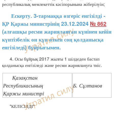
республикалық мемлекеттік кәсіпорынына жіберілуін;
Ескерту. 3-тармаққа өзгеріс енгізілді -
ҚР Қаржы министрінің 23.12.2024
№ 862
(алғашқы ресми жарияланған күнінен кейін
күнтізбелік он күн өткен соң қолданысқа
енгізіледі) бұйрығымен.
4. Осы бұйрық 2017 жылғы 1 шілдеден бастап
қолданысқа енгізіледі және ресми жариялануға тиіс.
Қазақстан
Республикасының
Б. Сұлтанов
Қаржы министрі
"КЕЛІСІЛДІ"