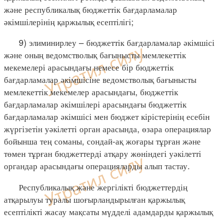
және республикалық бюджеттік бағдарламалар
әкімшілерінің қаржылық есептілігі;
9) элиминирлеу – бюджеттік бағдарламалар әкімшісі
және оның ведомстволық бағынысты мемлекеттік
мекемелері арасындағы немесе бір бюджеттік
бағдарламалар әкімшісіне ведомстволық бағынысты
мемлекеттік мекемелер арасындағы, бюджеттік
бағдарламалар әкімшілері арасындағы бюджеттік
бағдарламалар әкімшісі мен бюджет кірістерінің есебін
жүргізетін уәкілетті орган арасында, өзара операциялар
бойынша тең соманы, сондай-ақ жоғары тұрған және
төмен тұрған бюджеттерді атқару жөніндегі уәкілетті
органдар арасындағы операцияларды алып тастау.
Республикалық және жергілікті бюджеттердің
атқарылуы туралы шоғырландырылған қаржылық
есептілікті жасау мақсаты мүдделі адамдарды қаржылық