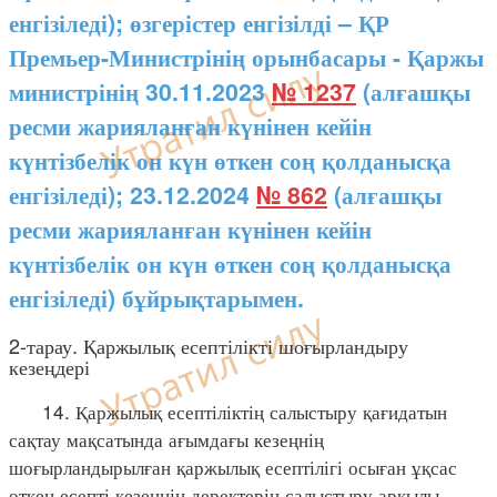
енгізіледі); өзгерістер енгізілді – ҚР
Премьер-Министрінің орынбасары - Қаржы
министрінің 30.11.2023
№ 1237
(алғашқы
ресми жарияланған күнінен кейін
күнтізбелік он күн өткен соң қолданысқа
енгізіледі); 23.12.2024
№ 862
(алғашқы
ресми жарияланған күнінен кейін
күнтізбелік он күн өткен соң қолданысқа
енгізіледі) бұйрықтарымен.
2-тарау. Қаржылық есептілікті шоғырландыру
кезеңдері
14. Қаржылық есептіліктің салыстыру қағидатын
сақтау мақсатында ағымдағы кезеңнің
шоғырландырылған қаржылық есептілігі осыған ұқсас
өткен есепті кезеңнің деректерін салыстыру арқылы