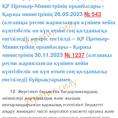
ҚР Премьер-Министрінің орынбасары -
Қаржы министрінің 26.05.2023
№ 543
(алғашқы ресми жарияланған күнінен кейін
күнтізбелік он күн өткен соң қолданысқа
енгізіледі); өзгеріс енгізілді – ҚР Премьер-
Министрінің орынбасары - Қаржы
министрінің 30.11.2023
№ 1237
(алғашқы
ресми жарияланған күнінен кейін
күнтізбелік он күн өткен соң қолданысқа
енгізіледі) бұйрықтарымен.
12. Жергілікті бюджеттік бағдарламалардың
әкімшілері жартыжылдық және жылдық
шоғырландырылған қаржылық есептілікті бюджетті
атқару жөніндегі тиісті жергілікті уәкілетті органға және
жылдық шоғырландырылған қаржылық есептілікті ішкі