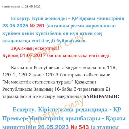
с изменениями на: 28.05.2025
Ескерту. Күші жойылды - ҚР Қаржы министрінің
28.05.2025
№ 261
(алғашқы ресми жарияланған
күнінен кейін күнтізбелік он күн өткен соң
қолданысқа енгізіледі) бұйрығымен.
ЗҚАИ-ның ескертпесі!
Бұйрық 01.07.2017 бастап қолданысқа енгізіледі.
Қазақстан Республикасы Бюджет кодексінің 118,
120-1, 120-2 және 120-3-баптарына сәйкес және
"Мемлекеттік статистика туралы" Қазақстан
Республикасы Заңының 16-бабы 3-тармағының 2)
тармақшасын іске асыру мақсатында
БҰЙЫРАМЫН:
Ескерту. Кіріспе жаңа редакцияда - ҚР
Премьер-Министрінің орынбасары - Қаржы
министрінің 26.05.2023
№ 543
(алғашқы