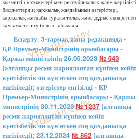
қызметтің нәтижелері мен республикалық және жергілікті
бюджеттердің қаржылық жағдайының өзгерістері,
қаржылық жағдайы туралы толық және дұрыс ақпаратпен
қамтамасыз ету болып табылады.
Ескерту. 3-тармақ жаңа редакцияда -
ҚР Премьер-Министрінің орынбасары -
Қаржы министрінің 26.05.2023
№ 543
(алғашқы ресми жарияланған күнінен кейін
күнтізбелік он күн өткен соң қолданысқа
енгізіледі); өзгерістер енгізілді - ҚР
Премьер-Министрінің орынбасары - Қаржы
министрінің 30.11.2023
№ 1237
(алғашқы
ресми жарияланған күнінен кейін
күнтізбелік он күн өткен соң қолданысқа
енгізіледі); 23.12.2024
№ 862
(алғашқы