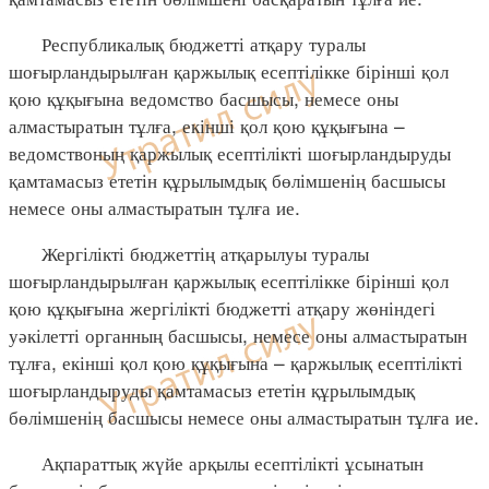
Республикалық бюджетті атқару туралы
шоғырландырылған қаржылық есептілікке бірінші қол
қою құқығына ведомство басшысы, немесе оны
алмастыратын тұлға, екінші қол қою құқығына –
ведомствоның қаржылық есептілікті шоғырландыруды
қамтамасыз ететін құрылымдық бөлімшенің басшысы
немесе оны алмастыратын тұлға ие.
Жергілікті бюджеттің атқарылуы туралы
шоғырландырылған қаржылық есептілікке бірінші қол
қою құқығына жергілікті бюджетті атқару жөніндегі
уәкілетті органның басшысы, немесе оны алмастыратын
тұлға, екінші қол қою құқығына – қаржылық есептілікті
шоғырландыруды қамтамасыз ететін құрылымдық
бөлімшенің басшысы немесе оны алмастыратын тұлға ие.
Ақпараттық жүйе арқылы есептілікті ұсынатын