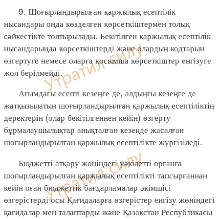
9. Шоғырландырылған қаржылық есептілік
нысандары онда көзделген көрсеткіштермен толық
сәйкестікте толтырылады. Бекітілген қаржылық есептілік
нысандарында көрсеткіштерді және олардың кодтарын
өзгертуге немесе оларға қосымша көрсеткіштер енгізуге
жол берілмейді.
Ағымдағы есепті кезеңге де, алдыңғы кезеңге де
жатқызылатын шоғырландырылған қаржылық есептіліктің
деректерін (олар бекітілгеннен кейін) өзгерту
бұрмалаушылықтар анықталған кезеңде жасалған
шоғырландырылған қаржылық есептілікте жүргізіледі.
Бюджетті атқару жөніндегі уәкілетті органға
шоғырландырылған қаржылық есептілікті тапсырғаннан
кейін оған бюджеттік бағдарламалар әкімшісі
өзгерістерді осы Қағидаларға өзгерістер енгізу жөніндегі
қағидалар мен талаптарды және Қазақстан Республикасы