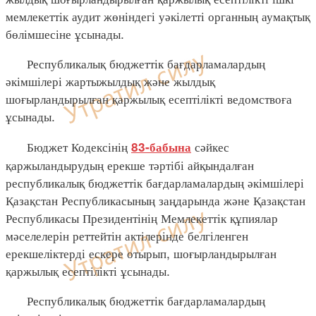
мемлекеттік аудит жөніндегі уәкілетті органның аумақтық
бөлімшесіне ұсынады.
Республикалық бюджеттік бағдарламалардың
әкімшілері жартыжылдық және жылдық
шоғырландырылған қаржылық есептілікті ведомствоға
ұсынады.
Бюджет Кодексінің
сәйкес
83-бабына
қаржыландырудың ерекше тәртібі айқындалған
республикалық бюджеттік бағдарламалардың әкімшілері
Қазақстан Республикасының заңдарында және Қазақстан
Республикасы Президентінің Мемлекеттік құпиялар
мәселелерін реттейтін актілерінде белгіленген
ерекшеліктерді ескере отырып, шоғырландырылған
қаржылық есептілікті ұсынады.
Республикалық бюджеттік бағдарламалардың