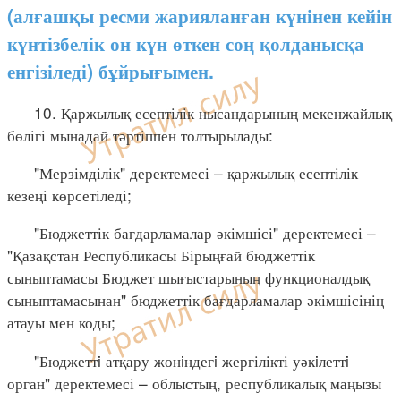
(алғашқы ресми жарияланған күнінен кейін
күнтізбелік он күн өткен соң қолданысқа
енгізіледі) бұйрығымен.
10. Қаржылық есептілік нысандарының мекенжайлық
бөлігі мынадай тәртіппен толтырылады:
"Мерзімділік" деректемесі – қаржылық есептілік
кезеңі көрсетіледі;
"Бюджеттік бағдарламалар әкімшісі" деректемесі –
"Қазақстан Республикасы Бірыңғай бюджеттік
сыныптамасы Бюджет шығыстарының функционалдық
сыныптамасынан" бюджеттік бағдарламалар әкімшісінің
атауы мен коды;
"Бюджеттi атқару жөнiндегi жергілікті уәкiлеттi
орган" деректемесі – облыстың, республикалық маңызы