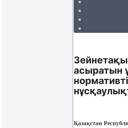
Зейнетақы
асыратын 
нормативті
нұсқаулық
Қазақстан Республ