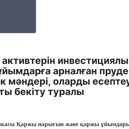
 активтерін инвестициялы
ұйымдарға арналған пруд
к мәндері, оларды есепте
ты бекіту туралы
икасы Қаржы нарығын және қаржы ұйымдарын 