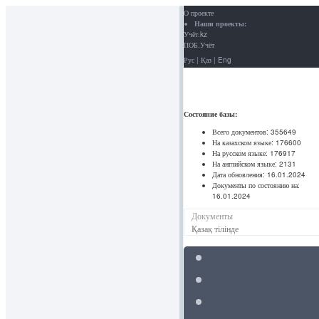
О проекте
Наши проекты:
Учёт.kz
ПОБ.Учёт
Рус
|
Қаз
|
Eng
Состояние базы:
Всего документов:
355649
На казахском языке:
176600
На русском языке:
176917
На английском языке:
2131
Дата обновления:
16.01.2024
Документы по состоянию на:
16.01.2024
Документы
Қазақ тілінде