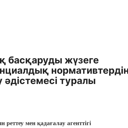
қ басқаруды жүзеге
енциалдық нормативтерді
у әдістемесі туралы
реттеу мен қадағалау агенттігі