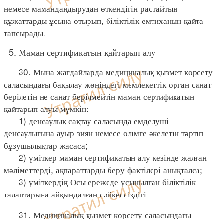
немесе мамандандырудан өткендігін растайтын
құжаттарды ұсына отырып, біліктілік емтиханын қайта
тапсырады.
5. Маман сертификатын қайтарып алу
30. Мына жағдайларда медициналық қызмет көрсету
саласындағы бақылау жөніндегі мемлекеттік орган санат
берілетін не санат берілмейтін маман сертификатын
қайтарып алуы мүмкін:
1) денсаулық сақтау саласында емделуші
денсаулығына ауыр зиян немесе өлімге әкелетін тәртіп
бұзушылықтар жасаса;
2) үміткер маман сертификатын алу кезінде жалған
мәліметтерді, ақпараттарды беру фактілері анықталса;
3) үміткердің Осы ережеде ұсынылған біліктілік
талаптарына айқындалған сәйкессіздігі.
31. Медициналық қызмет көрсету саласындағы