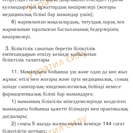
куәландыратын құжаттардың көшірмелері (жоғары
медициналық білімі бар мамандар үшін);
8) жарияланған мақалалардың, титулдық парақ пен
жарияланым таратылған баспахананың бедерлерінің
көшірмелері.
3. Біліктілік санатын беретін біліктілік
емтихандарын өткізу кезінде қойылатын
біліктілік талаптары
11. Мамандығы бойынша үш және одан да көп жыл
жұмыс өтілі мен жоғары және орта медициналық, соның
ішінде санитарлық-эпидемиологиялық бейінді немесе
фармацевтикалық білімі бар мамандарға:
1) маманның біліктілік мінездемелерінде көзделген
мамандығы бойынша қажетті білімдері мен практикалық
дағдылары;
2) соңғы 5 жылда жалпы көлемі кемінде 144 сағат
біліктілігін арттыру;