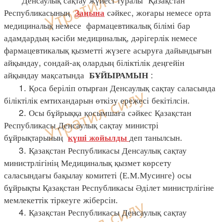
Республикасының
сәйкес, жоғары немесе орта
Заңына
медициналық немесе фармацевтикалық білімі бар
адамдардың кәсіби медициналық, дәрігерлік немесе
фармацевтикалық қызметті жүзеге асыруға дайындығын
айқындау, сондай-ақ олардың біліктілік деңгейін
айқындау мақсатында
:
БҰЙЫРАМЫН
1. Қоса беріліп отырған Денсаулық сақтау саласында
біліктілік емтихандарын өткізу ережесі бекітілсін.
2. Осы бұйрыққа қосымшаға сәйкес Қазақстан
Республикасы Денсаулық сақтау министрі
бұйрықтарының
деп танылсын.
күші жойылды
3. Қазақстан Республикасы Денсаулық сақтау
министрлігінің Медициналық қызмет көрсету
саласындағы бақылау комитеті (Е.М.Мусинге) осы
бұйрықты Қазақстан Республикасы Әділет министрлігіне
мемлекеттік тіркеуге жіберсін.
4. Қазақстан Республикасы Денсаулық сақтау