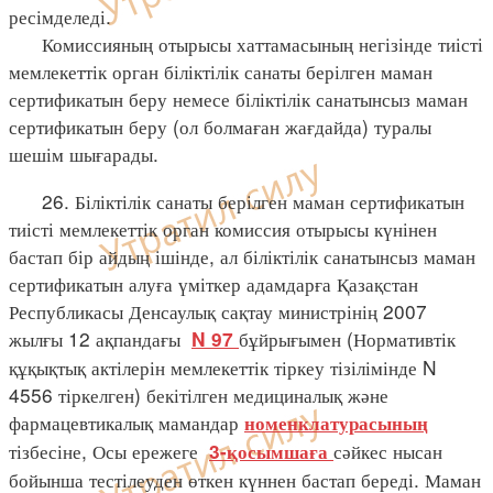
ресімделеді.
Комиссияның отырысы хаттамасының негізінде тиісті
мемлекеттік орган біліктілік санаты берілген маман
сертификатын беру немесе біліктілік санатынсыз маман
сертификатын беру (ол болмаған жағдайда) туралы
шешім шығарады.
26. Біліктілік санаты берілген маман сертификатын
тиісті мемлекеттік орган комиссия отырысы күнінен
бастап бір айдың ішінде, ал біліктілік санатынсыз маман
сертификатын алуға үміткер адамдарға Қазақстан
Республикасы Денсаулық сақтау министрінің 2007
жылғы 12 ақпандағы
бұйрығымен (Нормативтік
N 97
құқықтық актілерін мемлекеттік тіркеу тізілімінде N
4556 тіркелген) бекітілген медициналық және
фармацевтикалық мамандар
номенклатурасының
тізбесіне, Осы ережеге
сәйкес нысан
3-қосымшаға
бойынша тестілеуден өткен күннен бастап береді. Маман