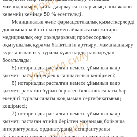
мамандандыру, қайта даярлау сағаттарының саны жалпы
көлемнің кемінде 50 % есептеледі.
Медициналық және фармацевтикалық қызметкерлерді
дипломнан кейінгі оқытумен айланысатын жоғары
медициналық оқу орындарының профессорлық-
оқытушылық құрамы біліктілігін арттыру, мамандандыру
курстарынан өту туралы құжаттарды тапсырудан
босатылады;
5) нотариалды расталған немесе ұйымның кадр
қызметі растаған еңбек кітапшасының көшірмесі;
6) нотариалды расталған немесе ұйымның кадр
қызметі растаған бұрын берілген біліктілік санаты бар
екендігі туралы санаты жоқ маман сертификатының
көшірмесі;
7) нотариалды расталған немесе ұйымның кадр
қызметі растаған өтініш берілген мамандық бойынша
интернатураны, ординатураны, аспирантураны
бітіргендігі немесе қайта даярлықтан өткендігі туралы