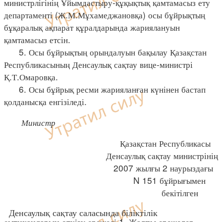
министрлігінің Ұйымдастыру-құқықтық қамтамасыз ету
департаменті (Ж.М.Мұхамеджановқа) осы бұйрықтың
бұқаралық ақпарат құралдарында жариялануын
қамтамасыз етсін.
5. Осы бұйрықтың орындалуын бақылау Қазақстан
Республикасының Денсаулық сақтау вице-министрі
Қ.Т.Омаровқа.
6. Осы бұйрық ресми жарияланған күнінен бастап
қолданысқа енгізіледі.
Министр
Қазақстан Республикасы
Денсаулық сақтау министрінің
2007 жылғы 2 наурыздағы
N 151 бұйрығымен
бекітілген
Денсаулық сақтау саласында біліктілік
емтихандарын өткізу ережесі 1. Жалпы ережелер