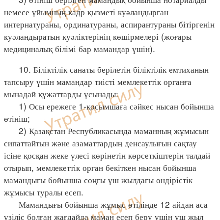
немесе ұйымның кадр қызметі куәландырған
интернатураны, ординатураны, аспирантураны бітіргенін
куәландыратын куәліктерінің көшірмелері (жоғары
медициналық білімі бар мамандар үшін).
10. Біліктілік санаты берілетін біліктілік емтиханын
тапсыру үшін мамандар тиісті мемлекеттік органға
мынадай құжаттарды ұсынады:
1) Осы ережеге 1-қосымшаға сәйкес нысан бойынша
өтініш;
2) Қазақстан Республикасында маманның жұмысын
сипаттайтын және азаматтардың денсаулығын сақтау
ісіне қосқан жеке үлесі көрінетін көрсеткіштерін талдай
отырып, мемлекеттік орган бекіткен нысан бойынша
мамандығы бойынша соңғы үш жылдағы өндірістік
жұмысы туралы есеп.
Мамандығы бойынша жұмыс өтілінде 12 айдан аса
үзіліс болған жағдайда маман есеп беру үшін үш жыл