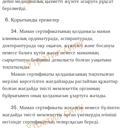
дейін медициналық қызметті жүзеге асыруға рұқсат
берілмейді.
6. Қорытынды ережелер
34. Маман сертификатының қолданысы маман
клиникалық ординатурада, аспирантурада,
докторантурада оқу оқыған, жүктілігі және босануы
немесе балаға күтім жасау немесе маманның
сырқаттануы бойынша демалыста болған уақытына
тоқтатылады.
Маман сертификаты қолданысының тоқтатылған
мерзімі көрсетілген жағдайларды растайтын құжаттар
болған жағдайда тиісті мемлекеттік органның
бұйрығымен оның қолданысын ұзартуға жатады.
35. Маман сертификаты жоғалған немесе бүлінген
жағдайда тиісті мемлекеттік орган үміткердің өтініші
негізінде сертификаттың төлнұсқасын береді.