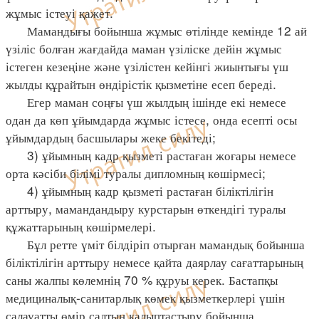
жұмыс істеуі қажет.
Мамандығы бойынша жұмыс өтілінде кемінде 12 ай
үзіліс болған жағдайда маман үзіліске дейін жұмыс
істеген кезеңіне және үзілістен кейінгі жиынтығы үш
жылды құрайтын өндірістік қызметіне есеп береді.
Егер маман соңғы үш жылдың ішінде екі немесе
одан да көп ұйымдарда жұмыс істесе, онда есепті осы
ұйымдардың басшылары жеке бекітеді;
3) ұйымның кадр қызметі растаған жоғары немесе
орта кәсіби білімі туралы дипломның көшірмесі;
4) ұйымның кадр қызметі растаған біліктілігін
арттыру, мамандандыру курстарын өткендігі туралы
құжаттарының көшірмелері.
Бұл ретте үміт білдіріп отырған мамандық бойынша
біліктілігін арттыру немесе қайта даярлау сағаттарының
саны жалпы көлемнің 70 % құруы керек. Бастапқы
медициналық-санитарлық көмек қызметкерлері үшін
салауатты өмір салтын қалыптастыру бойынша