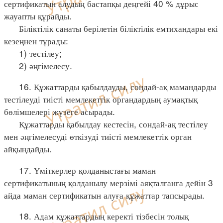
сертификатын алудың бастапқы деңгейі 40 % дұрыс
жауапты құрайды.
Біліктілік санаты берілетін біліктілік емтихандары екі
кезеңнен тұрады:
1) тестілеу;
2) әңгімелесу.
16. Құжаттарды қабылдауды, сондай-ақ мамандарды
тестілеуді тиісті мемлекеттік органдардың аумақтық
бөлімшелері жүзеге асырады.
Құжаттарды қабылдау кестесін, сондай-ақ тестілеу
мен әңгімелесуді өткізуді тиісті мемлекеттік орган
айқындайды.
17. Үміткерлер қолданыстағы маман
сертификатының қолданылу мерзімі аяқталғанға дейін 3
айда маман сертификатын алуға құжаттар тапсырады.
18. Адам құжаттардың керекті тізбесін толық