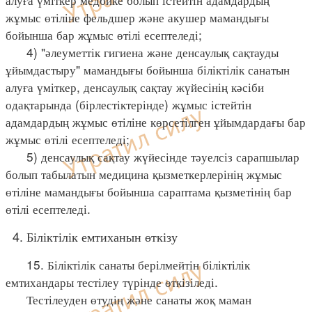
жұмыс өтіліне фельдшер және акушер мамандығы
бойынша бар жұмыс өтілі есептеледі;
4) "әлеуметтік гигиена және денсаулық сақтауды
ұйымдастыру" мамандығы бойынша біліктілік санатын
алуға үміткер, денсаулық сақтау жүйесінің кәсіби
одақтарында (бірлестіктерінде) жұмыс істейтін
адамдардың жұмыс өтіліне көрсетілген ұйымдардағы бар
жұмыс өтілі есептеледі;
5) денсаулық сақтау жүйесінде тәуелсіз сарапшылар
болып табылатын медицина қызметкерлерінің жұмыс
өтіліне мамандығы бойынша сараптама қызметінің бар
өтілі есептеледі.
4. Біліктілік емтиханын өткізу
15. Біліктілік санаты берілмейтін біліктілік
емтихандары тестілеу түрінде өткізіледі.
Тестілеуден өтудің және санаты жоқ маман