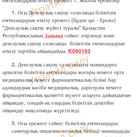
1. Осы Денсаулық сақтау саласында біліктілік
емтихандарын өткізу ережесі (бұдан әрі - Ереже)
"Денсаулық сақтау жүйесі туралы" Қазақстан
Республикасының
сәйкес әзірленді және
Заңына
денсаулық сақтау саласында біліктілік емтихандарын
өткізу тәртібін айқындайды.
K090193
2. Денсаулық сақтау саласындағы мамандарға
арналған біліктілік емтихандары жоғары немесе орта
медициналық немесе фармацевтикалық білімі бар
адамдардың кәсіби медициналық, дәрігерлік немесе
фармацевтикалық қызметті жүзеге асыруға дайындығын
айқындау, сондай-ақ олардың біліктілік деңгейін
айқындау мақсатында жүргізіледі.
3. Осы ережеге сәйкес біліктілік емтихандары:
санитарлық-эпидемиологиялық бейінді мамандарды