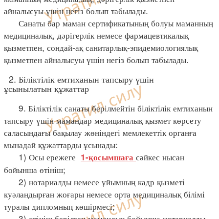
айналысуы үшін негіз болып табылады.
Санаты бар маман сертификатының болуы маманның
медициналық, дәрігерлік немесе фармацевтикалық
қызметпен, сондай-ақ санитарлық-эпидемиологиялық
қызметпен айналысуы үшін негіз болып табылады.
2. Біліктілік емтиханын тапсыру үшін
ұсынылатын құжаттар
9. Біліктілік санаты берілмейтін біліктілік емтиханын
тапсыру үшін мамандар медициналық қызмет көрсету
саласындағы бақылау жөніндегі мемлекеттік органға
мынадай құжаттарды ұсынады:
1) Осы ережеге
сәйкес нысан
1-қосымшаға
бойынша өтініш;
2) нотариалды немесе ұйымның кадр қызметі
куәландырған жоғары немесе орта медициналық білімі
туралы дипломның көшірмесі;
3) өтініш берілген мамандық бойынша нотариалды