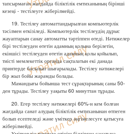
тапсырмаған жағдайда біліктілік емтиханының бірінші
кезеңі - тестілеуге жіберілмейді.
19. Тестілеу автоматтандырылған компьютерлік
тәсілмен өткізіледі. Компьютерлік тестілеудің дұрыс
жауаптарын санау автоматты тәртіппен өтеді. Нәтижелер
бірі тестілеуден өтетін адамның қолына берілетін,
екіншісі тестілеуден өтетін адамның қолы қойылып,
тиісті мемлекеттік органда сақталатын екі данада
принтерде басылып шығарылады. Тестілеу нәтижелері
бір жыл бойы жарамды болады.
Мамандығы бойынша тест сұрақтарының саны 50-
ден тұрады. Тестілеу уақыты 60 минуттан тұрады.
20. Егер тестілеу нәтижелері 60%-н кем болған
жағдайда санат алудың біліктілік емтиханынан өтпеген
болып есептеледі және үміткер әңгімелесуге қатысуға
жіберілмейді.
Үміткердің төменде өтініш білдірген санатына