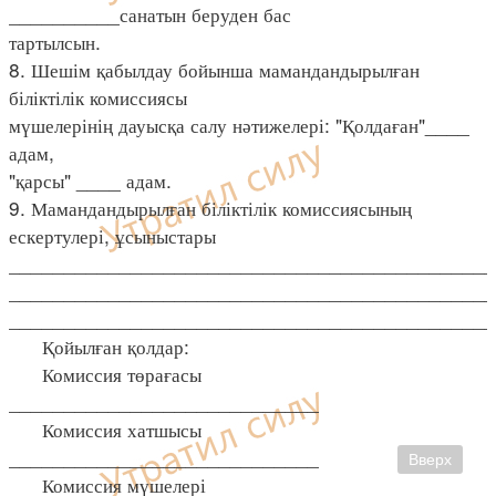
__________санатын беруден бас
тартылсын.
8. Шешім қабылдау бойынша мамандандырылған
біліктілік комиссиясы
мүшелерінің дауысқа салу нәтижелері: "Қолдаған"____
адам,
"қарсы" ____ адам.
9. Мамандандырылған біліктілік комиссиясының
ескертулері, ұсыныстары
____________________________________________
____________________________________________
____________________________________________
Қойылған қолдар:
Комиссия төрағасы
____________________________
Комиссия хатшысы
____________________________
Вверх
Комиссия мүшелері