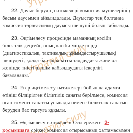
22. Дауыс берудің нәтижелері комиссия мүшелерінің
басым даусымен айқындалады. Дауыстар тең болғанда
комиссия төрағасының дауысы шешуші болып табылады.
23. Әңгімелесу процесінде маманның кәсіби
біліктілік деңгейі, оның кәсіби міндеттерді
(диагностикалық, тактикалық, ұйымдастырушылық)
шешудегі, қолда бар ақпаратты талдаудағы және ол
жөнінде тиісті шешім қабылдаудағы іскерлігі
бағаланады.
24. Егер әңгімелесу нәтижелері бойынша адамға
өтініш білдірілген біліктілік санаты берілмесе, комиссия
оған төменгі санатты ұсынады немесе біліктілік санатын
беруден бас тартуға құқылы.
25. Әңгімелесу нәтижелері Осы ережеге
2-
сәйкес комиссия отырысының хаттамасымен
қосымшаға