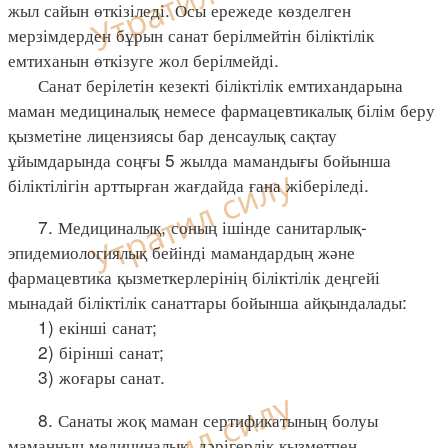
жыл сайын өткізіледі. Осы ережеде көзделген
мерзімдерден бұрын санат берілмейтін біліктілік
емтиханын өткізуге жол берілмейді.
Санат берілетін кезекті біліктілік емтихандарына
маман медициналық немесе фармацевтикалық білім беру
қызметіне лицензиясы бар денсаулық сақтау
ұйымдарында соңғы 5 жылда мамандығы бойынша
біліктілігін арттырған жағдайда ғана жіберіледі.
7. Медициналық, соның ішінде санитарлық-
эпидемиологиялық бейінді мамандардың және
фармацевтика қызметкерлерінің біліктілік деңгейі
мынадай біліктілік санаттары бойынша айқындалады:
1) екінші санат;
2) бірінші санат;
3) жоғары санат.
8. Санаты жоқ маман сертификатының болуы
маманның медициналық, дәрігерлік қызметпен