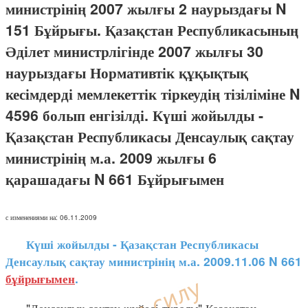
министрінің 2007 жылғы 2 наурыздағы N
151 Бұйрығы. Қазақстан Республикасының
Әділет министрлігінде 2007 жылғы 30
наурыздағы Нормативтік құқықтық
кесімдерді мемлекеттік тіркеудің тізіліміне N
4596 болып енгізілді. Күші жойылды -
Қазақстан Республикасы Денсаулық сақтау
министрінің м.а. 2009 жылғы 6
қарашадағы N 661 Бұйрығымен
с изменениями на: 06.11.2009
Күші жойылды - Қазақстан Республикасы
Денсаулық сақтау министрінің м.а. 2009.11.06 N 661
бұйрығымен
.
"Денсаулық сақтау жүйесі туралы" Қазақстан