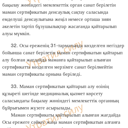
бақылау жөніндегі мемлекеттік орган санат берілетін
маман сертификатын денсаулық сақтау саласында
емделуші денсаулығына жеңіл немесе орташа зиян
әкелетін тәртіп бұзушылықтар жасағанда қайтарылып
алуы мүмкін.
32. Осы ереженің 31-тармағында көзделген негіздер
бойынша санат берілетін маман сертификатын қайтарып
алу болған жағдайда маманға қайтарылып алынған
сертификатта көзделген мерзімге санат берілмейтін
маман сертификаты орнына беріледі.
33. Маман сертификатын қайтарып алу өзінің
құзыреті шегінде медициналық қызмет көрсету
саласындағы бақылау жөніндегі мемлекеттік органның
бұйрығымен жүзеге асырылады.
Маман сертификаты қайтарылып алынған жағдайда
Осы ережеге сәйкес жаңа маман сертификатын алғанға