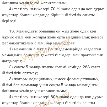
бойынша кемінде екі жарияланымы;
4) тестілеу нәтижелері 70 % және одан да көп дұрыс
жауаптар болған жағдайда бірінші біліктілік санаты
беріледі.
13. Мамандығы бойынша он жыл және одан көп
жұмыс өтілі мен жоғары және орта медициналық немесе
фармацевтикалық білімі бар мамандарға:
1) маманның біліктілік мінездемелерінде көзделген
мамандығы бойынша қажетті білімдері мен практикалық
дағдылары;
2) соңғы 5 жылда жалпы көлемі кемінде 288 сағат
біліктілігін арттыру;
3) жоғары медициналық немесе фармацевтикалық
білімі бар мамандар үшін соңғы 5 жылда мамандығы
бойынша кемінде үш жарияланымы;
4) тестілеу нәтижелері 80% және одан да көп дұрыс
жауаптар болған жағдайда жоғары біліктілік санаты