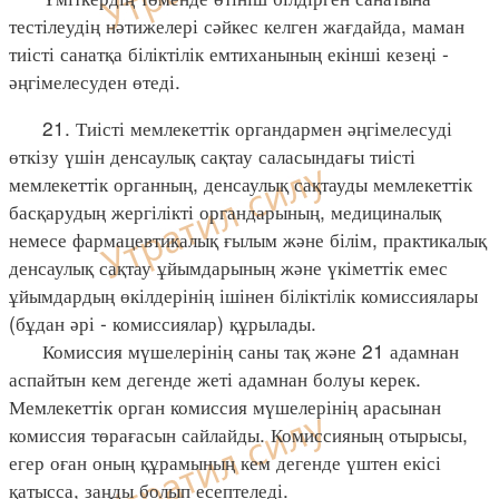
тестілеудің нәтижелері сәйкес келген жағдайда, маман
тиісті санатқа біліктілік емтиханының екінші кезеңі -
әңгімелесуден өтеді.
21. Тиісті мемлекеттік органдармен әңгімелесуді
өткізу үшін денсаулық сақтау саласындағы тиісті
мемлекеттік органның, денсаулық сақтауды мемлекеттік
басқарудың жергілікті органдарының, медициналық
немесе фармацевтикалық ғылым және білім, практикалық
денсаулық сақтау ұйымдарының және үкіметтік емес
ұйымдардың өкілдерінің ішінен біліктілік комиссиялары
(бұдан әрі - комиссиялар) құрылады.
Комиссия мүшелерінің саны тақ және 21 адамнан
аспайтын кем дегенде жеті адамнан болуы керек.
Мемлекеттік орган комиссия мүшелерінің арасынан
комиссия төрағасын сайлайды. Комиссияның отырысы,
егер оған оның құрамының кем дегенде үштен екісі
қатысса, заңды болып есептеледі.