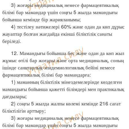
3) жоғары медициналық немесе фармацевтикалық
білімі бар мамандар үшін соңғы 5 жылда мамандығы
бойынша кемінде бір жарияланымы;
4) тестілеу нәтижелері 60% және одан да көп дұрыс
жауаптар болған жағдайда екінші біліктілік санаты
беріледі.
12. Мамандығы бойынша бес және одан да көп жыл
жұмыс өтілі бар жоғары және орта медициналық, соның
ішінде санитарлық-эпидемиологиялық бейіні немесе
фармацевтикалық білімі бар мамандарға:
1) маманның біліктілік мінездемелерінде көзделген
мамандығы бойынша қажетті білімдері мен практикалық
дағдылары;
2) соңғы 5 жылда жалпы көлемі кемінде 216 сағат
біліктілігін арттыру;
3) жоғары медициналық немесе фармацевтикалық
білімі бар мамандар үшін соңғы 5 жылда мамандығы