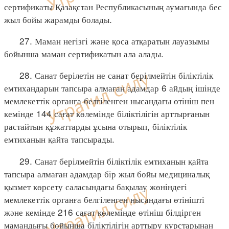
сертификаты Қазақстан Республикасының аумағында бес
жыл бойы жарамды болады.
27. Маман негізгі және қоса атқаратын лауазымы
бойынша маман сертификатын ала алады.
28. Санат берілетін не санат берілмейтін біліктілік
емтихандарын тапсыра алмаған адамдар 6 айдың ішінде
мемлекеттік органға белгіленген нысандағы өтініш пен
кемінде 144 сағат көлемінде біліктілігін арттырғанын
растайтын құжаттарды ұсына отырып, біліктілік
емтиханын қайта тапсырады.
29. Санат берілмейтін біліктілік емтиханын қайта
тапсыра алмаған адамдар бір жыл бойы медициналық
қызмет көрсету саласындағы бақылау жөніндегі
мемлекеттік органға белгіленген нысандағы өтінішті
және кемінде 216 сағат көлемінде өтініш білдірген
мамандығы бойынша біліктілігін арттыру курстарынан