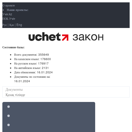
О проекте
Наши проекты:
Учёт.kz
ПОБ.Учёт
Рус
|
Қаз
|
Eng
Состояние базы:
Всего документов:
355649
На казахском языке:
176600
На русском языке:
176917
На английском языке:
2131
Дата обновления:
16.01.2024
Документы по состоянию на:
16.01.2024
Документы
Қазақ тілінде