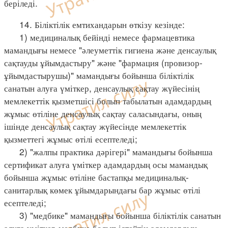
беріледі.
14. Біліктілік емтихандарын өткізу кезінде:
1) медициналық бейінді немесе фармацевтика
мамандығы немесе "әлеуметтік гигиена және денсаулық
сақтауды ұйымдастыру" және "фармация (провизор-
ұйымдастырушы)" мамандығы бойынша біліктілік
санатын алуға үміткер, денсаулық сақтау жүйесінің
мемлекеттік қызметшісі болып табылатын адамдардың
жұмыс өтіліне денсаулық сақтау саласындағы, оның
ішінде денсаулық сақтау жүйесінде мемлекеттік
қызметтегі жұмыс өтілі есептеледі;
2) "жалпы практика дәрігері" мамандығы бойынша
сертификат алуға үміткер адамдардың осы мамандық
бойынша жұмыс өтіліне бастапқы медициналық-
санитарлық көмек ұйымдарындағы бар жұмыс өтілі
есептеледі;
3) "медбике" мамандығы бойынша біліктілік санатын
алуға үміткер медбике болып істейтін адамдардың