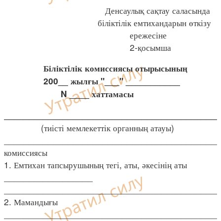
Денсаулық сақтау саласында
біліктілік емтихандарын өткізу
ережесіне
2-қосымша
Біліктілік комиссиясы отырысының
200__ жылғы "___" ___________
N ____ хаттамасы
____________________________________________
(тиісті мемлекеттік органның атауы)
_____________________________________________б
комиссиясы
1. Емтихан тапсырушының тегі, аты, әкесінің аты
__________________
____________________________________________
2. Мамандығы
____________________________________________