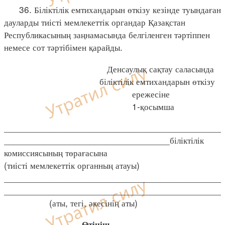
36. Біліктілік емтихандарын өткізу кезінде туындаған
дауларды тиісті мемлекеттік органдар Қазақстан
Республикасының заңнамасында белгіленген тәртіппен
немесе сот тәртібімен қарайды.
Денсаулық сақтау саласында
біліктілік емтихандарын өткізу
ережесіне
1-қосымша
____________________________________________
_________________________________біліктілік
комиссиясының төрағасына
(тиісті мемлекеттік органның атауы)
____________________________________________
____________________________________________
(аты, тегі, әкесінің аты)
Өтініш