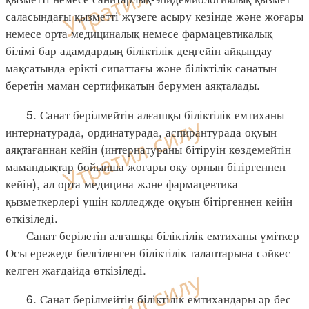
саласындағы қызметті жүзеге асыру кезінде және жоғары
немесе орта медициналық немесе фармацевтикалық
білімі бар адамдардың біліктілік деңгейін айқындау
мақсатында ерікті сипаттағы және біліктілік санатын
беретін маман сертификатын берумен аяқталады.
5. Санат берілмейтін алғашқы біліктілік емтиханы
интернатурада, ординатурада, аспирантурада оқуын
аяқтағаннан кейін (интернатураны бітіруін көздемейтін
мамандықтар бойынша жоғары оқу орнын бітіргеннен
кейін), ал орта медицина және фармацевтика
қызметкерлері үшін колледжде оқуын бітіргеннен кейін
өткізіледі.
Санат берілетін алғашқы біліктілік емтиханы үміткер
Осы ережеде белгіленген біліктілік талаптарына сәйкес
келген жағдайда өткізіледі.
6. Санат берілмейтін біліктілік емтихандары әр бес