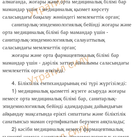
алмағанда, жоғары және орта медициналық білімі бар
мамандар үшін - медициналық қызмет көрсету
саласындағы бақылау жөніндегі мемлекеттік орган;
санитарлық-эпидемиологиялық бейінді жоғары және
орта медициналық білімі бар мамандар үшін -
санитарлық-эпидемиологиялық салауаттылық
саласындағы мемлекеттік орган;
жоғары және орта фармацевтикалық білімі бар
мамандар үшін - дәрілік заттар айналымы саласындағы
мемлекеттік орган өткізеді.
4. Біліктілік емтихандарының екі түрі жүргізіледі:
1) медициналық қызметті жүзеге асыруда жоғары
немесе орта медициналық білімі бар, санитарлық-
эпидемиологиялық бейінді адамдардың дайындығын
айқындау мақсатында ерікті сипаттағы және біліктілік
санатынсыз маман сертификатын берумен аяқталады;
2) кәсіби медициналық немесе фармацевтикалық
қызметті немесе санитарлық-эпидемиологиялық қызмет