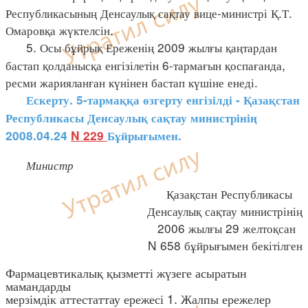
Республикасының Денсаулық сақтау вице-министрі Қ.Т.
Омаровқа жүктелсін.
5. Осы бұйрық Ереженің 2009 жылғы қаңтардан
бастап қолданысқа енгізілетін 6-тармағын қоспағанда,
ресми жарияланған күнінен бастап күшіне енеді.
Ескерту. 5-тармаққа өзгерту енгізілді - Қазақстан
Республикасы Денсаулық сақтау министрінің
2008.04.24
N 229
Бұйрығымен.
Министр
Қазақстан Республикасы
Денсаулық сақтау министрінің
2006 жылғы 29 желтоқсан
N 658 бұйрығымен бекітілген
Фармацевтикалық қызметті жүзеге асыратын
мамандарды
мерзімдік аттестаттау ережесі 1. Жалпы ережелер