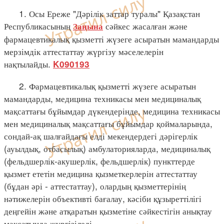
1. Осы Ереже "Дәрілік заттар туралы" Қазақстан
Республикасының
сәйкес жасалған және
Заңына
фармацевтикалық қызметті жүзеге асыратын мамандарды
мерзімдік аттестаттау жүргізу мәселелерін
нақтылайды.
K090193
2. Фармацевтикалық қызметті жүзеге асыратын
мамандарды, медицина техникасы мен медициналық
мақсаттағы бұйымдар дүкендерінде, медицина техникасы
мен медициналық мақсаттағы бұйымдар қоймаларында,
сондай-ақ шалғайдағы елді мекендердегі дәрігерлік
(ауылдық, отбасылық) амбулаторияларда, медициналық
(фельдшерлік-акушерлік, фельдшерлік) пункттерде
қызмет ететін медицина қызметкерлерін аттестаттау
(бұдан әрі - аттестаттау), олардың қызметтерінің
нәтижелерін объективті бағалау, кәсіби құзыреттілігі
деңгейін және атқаратын қызметіне сәйкестігін анықтау
мақсатында жүргізіледі.