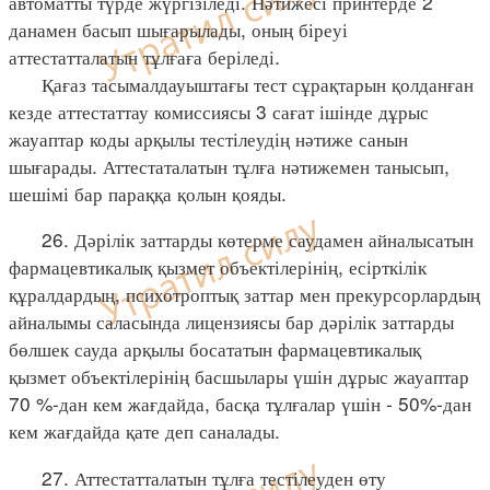
автоматты түрде жүргізіледі. Нәтижесі принтерде 2
данамен басып шығарылады, оның біреуі
аттестатталатын тұлғаға беріледі.
Қағаз тасымалдауыштағы тест сұрақтарын қолданған
кезде аттестаттау комиссиясы 3 сағат ішінде дұрыс
жауаптар коды арқылы тестілеудің нәтиже санын
шығарады. Аттестаталатын тұлға нәтижемен танысып,
шешімі бар параққа қолын қояды.
26. Дәрілік заттарды көтерме саудамен айналысатын
фармацевтикалық қызмет объектілерінің, есірткілік
құралдардың, психотроптық заттар мен прекурсорлардың
айналымы саласында лицензиясы бар дәрілік заттарды
бөлшек сауда арқылы босататын фармацевтикалық
қызмет объектілерінің басшылары үшін дұрыс жауаптар
70 %-дан кем жағдайда, басқа тұлғалар үшін - 50%-дан
кем жағдайда қате деп саналады.
27. Аттестатталатын тұлға тестілеуден өту