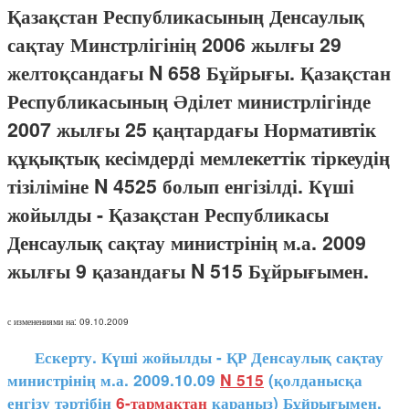
Қазақстан Республикасының Денсаулық
сақтау Минстрлігінің 2006 жылғы 29
желтоқсандағы N 658 Бұйрығы. Қазақстан
Республикасының Әділет министрлігінде
2007 жылғы 25 қаңтардағы Нормативтік
құқықтық кесімдерді мемлекеттік тіркеудің
тізіліміне N 4525 болып енгізілді. Күші
жойылды - Қазақстан Республикасы
Денсаулық сақтау министрінің м.а. 2009
жылғы 9 қазандағы N 515 Бұйрығымен.
с изменениями на: 09.10.2009
Ескерту. Күші жойылды - ҚР Денсаулық сақтау
министрінің м.а. 2009.10.09
N 515
(қолданысқа
енгізу тәртібін
6-тармақтан
қараңыз) Бұйрығымен.