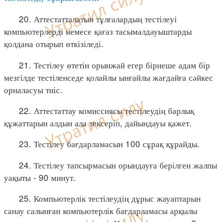
20. Аттестатталатын тұлғалардың тестілеуі
компьютерлерді немесе қағаз тасымалдауыштарды
қолдана отырып өткізіледі.
21. Тестілеу өтетін орынжай егер бірнеше адам бір
мезгілде тестіленседе қолайлы ынғайлы жағдайға сәйкес
орналасуы тиіс.
22. Аттестаттау комиссиясы тестілеудің барлық
құжаттарын алдын ала тексеріп, дайындауы қажет.
23. Тестілеу бағдарламасын 100 сұрақ құрайды.
24. Тестілеу тапсырмасын орындауға берілген жалпы
уақыты - 90 минут.
25. Компьютерлік тестілеудің дұрыс жауаптарын
санау салынған компьютерлік бағдарламасы арқылы