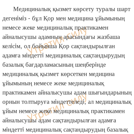
Медициналық қызмет көрсету туралы шарт
дегенiмiз - бұл Қор мен медицина ұйымының
немесе жеке медициналық практикамен
айналысушы адамның арасындағы жазбаша
келiсiм, ол бойынша Қор сақтандырылған
адамға мiндеттi медициналық сақтандырудың
базалық бағдарламасының шеңберiнде
медициналық қызмет көрсеткен медицина
ұйымының немесе жеке медициналық
практикамен айналысушы адам шығындарының
орнын толтыруға мiндеттеледi, ал медициналық
ұйым немесе жеке медициналық практикамен
айналысушы адам сақтандырылған адамға
мiндеттi медициналық сақтандырудың базалық