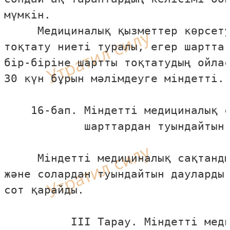
мүмкiн.

     Медициналық қызметтер көрсету
тоқтату ниетi туралы, егер шартта 
бiр-бiрiне шартты тоқтатудың ойлас
30 күн бұрын мәлiмдеуге мiндеттi.

    16-бап. Мiндеттi медициналық с
            шарттардан туындайтын 
     Мiндеттi медициналық сақтанды
және солардан туындайтын дауларды 
сот қарайды.

          III Тарау. Мiндеттi меди