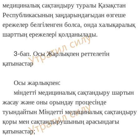
медициналық сақтандыру туралы Қазақстан
Республикасының заңдарындағыдан өзгеше
ережелер белгiленген болса, онда халықаралық
шарттың ережелерi қолданылады.
3-бап. Осы Жарлықпен реттелетiн
қатынастар
Осы жарлықпен:
мiндеттi медициналық сақтандыру шартын
жасау және оны орындау процесiнде
туындайтын Мiндеттi медициналық сақтандыру
қоры мен сақтандырушының арасындағы
қатынастар;