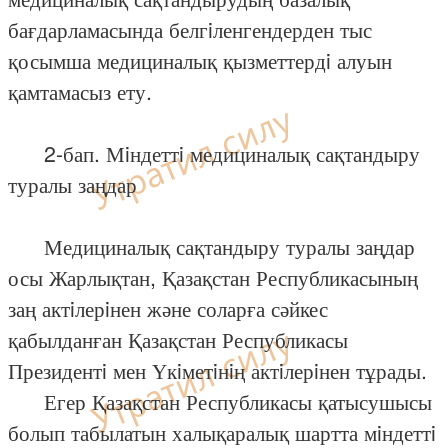
бағдарламасында белгiленгендерден тыс
қосымша медициналық қызметтердi алуын
қамтамасыз ету.
2-бап. Мiндеттi медициналық сақтандыру
туралы заңдар
Медициналық сақтандыру туралы заңдар
осы Жарлықтан, Қазақстан Республикасының
заң актiлерiнен және соларға сәйкес
қабылданған Қазақстан Республикасы
Президентi мен Үкiметiнiң актiлерiнен тұрады.
Егер Қазақстан Республикасы қатысушысы
болып табылатын халықаралық шартта мiндеттi