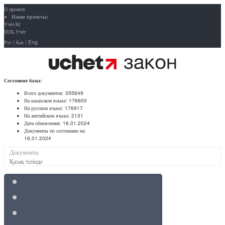
О проекте
Наши проекты:
Учёт.kz
ПОБ.Учёт
Рус
|
Қаз
|
Eng
Состояние базы:
Всего документов:
355649
На казахском языке:
176600
На русском языке:
176917
На английском языке:
2131
Дата обновления:
16.01.2024
Документы по состоянию на:
16.01.2024
Документы
Қазақ тілінде