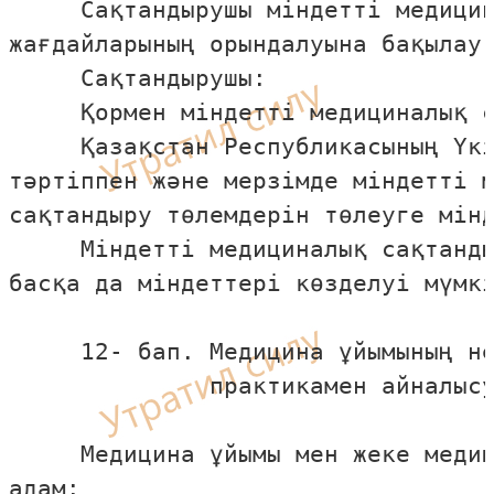
     Сақтандырушы мiндеттi медицин
жағдайларының орындалуына бақылау 
     Сақтандырушы:

     Қормен мiндеттi медициналық с
     Қазақстан Республикасының Үкi
тәртiппен және мерзiмде мiндеттi м
сақтандыру төлемдерiн төлеуге мiнд
     Мiндеттi медициналық сақтанды
басқа да мiндеттерi көзделуi мүмкi
     12- бап. Медицина ұйымының не
              практикамен айналысу
     Медицина ұйымы мен жеке медиц
адам:
