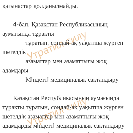
қатынастар қолданылмайды.
4-бап. Қазақстан Республикасының
аумағында тұрақты
тұратын, сондай-ақ уақытша жүрген
шетелдiк
азаматтар мен азаматтығы жоқ
адамдары
Мiндеттi медициналық сақтандыру
Қазақстан Республикасының аумағында
тұрақты тұратын, сондай-ақ уақытша жүрген
шетелдiк азаматтар мен азаматтығы жоқ
адамдарды мiндеттi медициналық сақтандыру