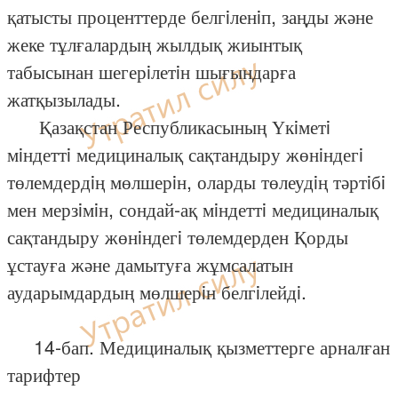
қатысты проценттерде белгiленiп, заңды және
жеке тұлғалардың жылдық жиынтық
табысынан шегерiлетiн шығындарға
жатқызылады.
Қазақстан Республикасының Үкiметi
мiндеттi медициналық сақтандыру жөнiндегi
төлемдердiң мөлшерiн, оларды төлеудiң тәртiбi
мен мерзiмiн, сондай-ақ мiндеттi медициналық
сақтандыру жөнiндегi төлемдерден Қорды
ұстауға және дамытуға жұмсалатын
аударымдардың мөлшерiн белгiлейдi.
14-бап. Медициналық қызметтерге арналған
тарифтер