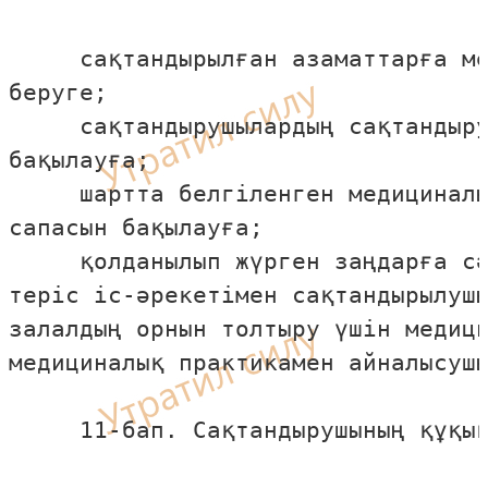
     сақтандырылған азаматтарға ме
беруге;

     сақтандырушылардың сақтандыру
бақылауға;

     шартта белгiленген медициналы
сапасын бақылауға;

     қолданылып жүрген заңдарға сә
терiс iс-әрекетiмен сақтандырылушы
залалдың орнын толтыру үшiн медици
медициналық практикамен айналысушы
     11-бап. Сақтандырушының құқық