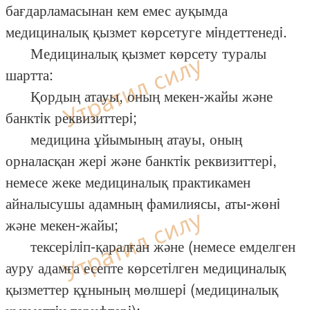
бағдарламасынан кем емес ауқымда
медициналық қызмет көрсетуге мiндеттенедi.
Медициналық қызмет көрсету туралы
шартта:
Қордың атауы, оның мекен-жайы және
банктiк реквизиттерi;
медицина ұйымының атауы, оның
орналасқан жерi және банктiк реквизиттерi,
немесе жеке медициналық практикамен
айналысушы адамның фамилиясы, аты-жөнi
және мекен-жайы;
тексерiлiп-қаралған және (немесе емделген
ауру адамға есепте көрсетiлген медициналық
қызметтер құнының мөлшерi (медициналық
қызметтiң тарифтерi);