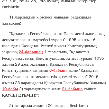
2017 ж., № 34-35, 248-құжат) мынадай өзгерістер
енгізілсін:
1) Жарлықтың кіріспесі мынадай редакцияда
жазылсын:
"Қазақстан Республикасының Парламентi және оның
депутаттарының мәртебесi туралы" 1995 жылғы 16
қазандағы Қазақстан Республикасы Конституциялық
заңының
1-тармағына, "Қазақстан
24-бабының
Республикасының Конституциялық Кеңесі туралы" 1995
жылғы 29 желтоқсандағы Қазақстан Республикасы
Конституциялық заңының
және "Қазақстан
6-бабына
Республикасының мемлекеттік қызметі туралы" 2015
жылғы 23 қарашадағы Қазақстан Республикасы Заңының
2) тармақшасына және
сәйкес
10-бабы
21-бабына
:";
ҚАУЛЫ ЕТЕМІН
2) жоғарыда аталған Жарлықпен бекітілген