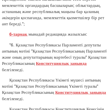
мемлекеттік органдардың басшыларын; облыстардың,
астананың және республикалық маңызы бар қаланың
әкімдерін қоспағанда, мемлекеттік қызметшілер бір рет
ант береді.";
мынадай редакцияда жазылсын:
6-тармақ
"6. Қазақстан Республикасы Парламенті депутаты
антының мәтіні "Қазақстан Республикасының Парламентi
және оның депутаттарының мәртебесi туралы" Қазақстан
Республикасының
Конституциялық заңында
белгіленеді.
Қазақстан Республикасы Үкіметі мүшесі антының
мәтіні "Қазақстан Республикасының Үкіметі туралы"
Қазақстан Республикасының
Конституциялық заңында
белгіленеді.
Қазақстан Республикасы Конституциялық Кеңесінің