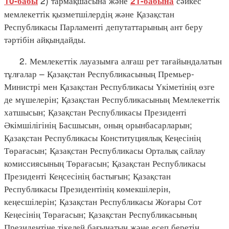
2) тармақшасына және
сәйкес
10-бабы
21-бабына
мемлекеттік қызметшілердің және Қазақстан
Республикасы Парламенті депутаттарының ант беру
тәртібін айқындайды.
2. Мемлекеттік лауазымға алғаш рет тағайындалатын
тұлғалар – Қазақстан Республикасының Премьер-
Министрі мен Қазақстан Республикасы Үкіметінің өзге
де мүшелерін; Қазақстан Республикасының Мемлекеттік
хатшысын; Қазақстан Республикасы Президенті
Әкімшілігінің Басшысын, оның орынбасарларын;
Қазақстан Республикасы Конституциялық Кеңесінің
Төрағасын; Қазақстан Республикасы Орталық сайлау
комиссиясының Төрағасын; Қазақстан Республикасы
Президенті Кеңсесінің бастығын; Қазақстан
Республикасы Президентінің көмекшілерін,
кеңесшілерін; Қазақстан Республикасы Жоғары Сот
Кеңесінің Төрағасын; Қазақстан Республикасының
Президентіне тікелей бағынатын және есеп беретін