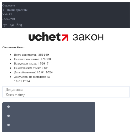
О проекте
Наши проекты:
Учёт.kz
ПОБ.Учёт
Рус
|
Қаз
|
Eng
Состояние базы:
Всего документов:
355649
На казахском языке:
176600
На русском языке:
176917
На английском языке:
2131
Дата обновления:
16.01.2024
Документы по состоянию на:
16.01.2024
Документы
Қазақ тілінде