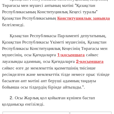
Төрағасы мен мүшесі антының мәтіні "Қазақстан
Республикасының Конституциялық Кеңесі туралы"
Қазақстан Республикасының
Конституциялық заңында
белгіленеді.
Қазақстан Республикасы Парламенті депутатының,
Қазақстан Республикасы Үкіметі мүшесінің, Қазақстан
Республикасы Конституциялық Кеңесінің Төрағасы мен
мүшесінің, осы Қағидаларға
сәйкес
1-қосымшаға
лауазымды адамның, осы Қағидаларға
2-қосымшаға
сәйкес өзге де мемлекеттік қызметшінің тиісінше
ресімделген және мемлекеттік тілде немесе орыс тілінде
басылған ант мәтіні ант беруші адамның таңдауы
бойынша осы тілдердің бірінде айтылады.".
2. Осы Жарлық қол қойылған күнінен бастап
қолданысқа енгізіледі.