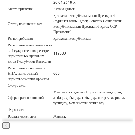
20.04.2018 ж.
Место принятия
Астана қаласы
Қазақстан Республикасының Президенті
(бұрынғы атауы: Қазақ Советтік Социалистік
Орган, принявший акт
Республикасының Президенті; Қазақ ССР
Президенті)
Регион действия
Қазақстан Республикасы
Регистрационный номер акта
в Государственном реестре
119530
нормативных правовых
актов Республики Казахстан
Регистрационный номер
НПА, присвоенный
650
нормотворческим органом
Статус акта
Мемлекеттік қызмет Нормативтік құқықтық
Сфера правоотношений
актілер: дайындау, қабылдау, өзгерту, жариялау,
түсіндіру, мемлекеттік есепке алу
Форма акта
Юридическая сила
Жарлық
×