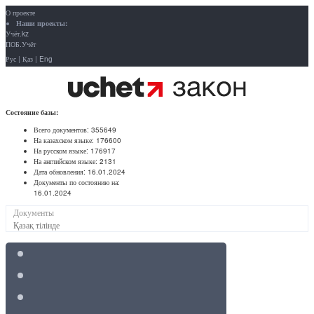
О проекте
Наши проекты:
Учёт.kz
ПОБ.Учёт
Рус
|
Қаз
|
Eng
Состояние базы:
Всего документов:
355649
На казахском языке:
176600
На русском языке:
176917
На английском языке:
2131
Дата обновления:
16.01.2024
Документы по состоянию на:
16.01.2024
Документы
Қазақ тілінде