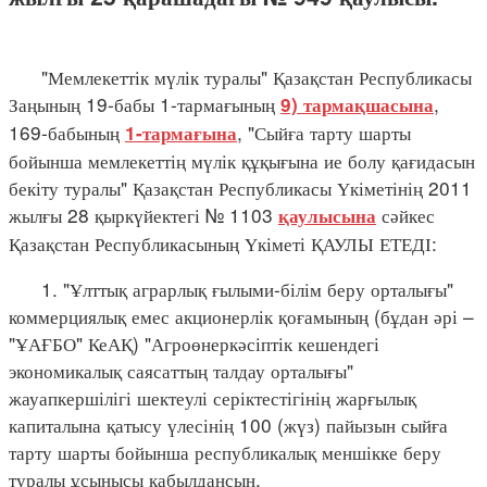
"Мемлекеттік мүлік туралы" Қазақстан Республикасы
Заңының 19-бабы 1-тармағының
,
9) тармақшасына
169-бабының
, "Сыйға тарту шарты
1-тармағына
бойынша мемлекеттің мүлік құқығына ие болу қағидасын
бекіту туралы" Қазақстан Республикасы Үкіметінің 2011
жылғы 28 қыркүйектегі № 1103
сәйкес
қаулысына
Қазақстан Республикасының Үкіметі ҚАУЛЫ ЕТЕДІ:
1. "Ұлттық аграрлық ғылыми-білім беру орталығы"
коммерциялық емес акционерлік қоғамының (бұдан әрі –
"ҰАҒБО" КеАҚ) "Агроөнеркәсіптік кешендегі
экономикалық саясаттың талдау орталығы"
жауапкершілігі шектеулі серіктестігінің жарғылық
капиталына қатысу үлесінің 100 (жүз) пайызын сыйға
тарту шарты бойынша республикалық меншікке беру
туралы ұсынысы қабылдансын.