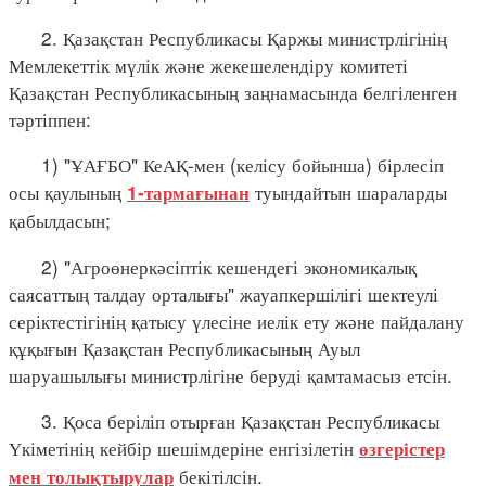
2. Қазақстан Республикасы Қаржы министрлігінің
Мемлекеттік мүлік және жекешелендіру комитеті
Қазақстан Республикасының заңнамасында белгіленген
тәртіппен:
1) "ҰАҒБО" КеАҚ-мен (келісу бойынша) бірлесіп
осы қаулының
туындайтын шараларды
1-тармағынан
қабылдасын;
2) "Агроөнеркәсіптік кешендегі экономикалық
саясаттың талдау орталығы" жауапкершілігі шектеулі
серіктестігінің қатысу үлесіне иелік ету және пайдалану
құқығын Қазақстан Республикасының Ауыл
шаруашылығы министрлігіне беруді қамтамасыз етсін.
3. Қоса беріліп отырған Қазақстан Республикасы
Үкіметінің кейбір шешімдеріне енгізілетін
өзгерістер
бекітілсін.
мен толықтырулар