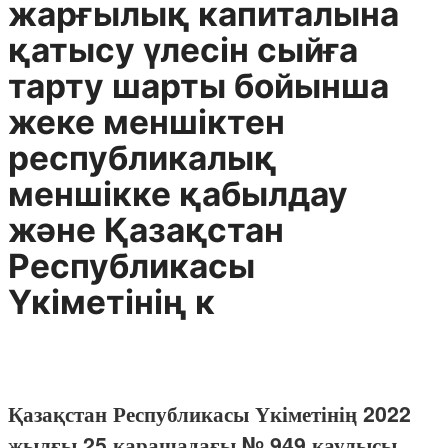
жарғылық капиталына
қатысу үлесін cыйға
тарту шарты бойынша
жеке меншіктен
республикалық
меншікке қабылдау
және Қазақстан
Республикасы
Үкіметінің к
Қазақстан Республикасы Үкіметінің 2022
жылғы 25 қарашадағы № 949 қаулысы.