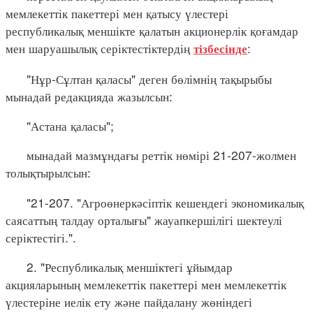
мемлекеттік пакеттері мен қатысу үлестері
республикалық меншікте қалатын акционерлік қоғамдар
мен шаруашылық серіктестіктердің
:
тізбесінде
"Нұр-Сұлтан қаласы" деген бөлімнің тақырыбы
мынадай редакцияда жазылсын:
"Астана қаласы";
мынадай мазмұндағы реттік нөмірі 21-207-жолмен
толықтырылсын:
"21-207. "Агроөнеркәсіптік кешендегі экономикалық
саясаттың талдау орталығы" жауапкершілігі шектеулі
серіктестігі.".
2. "Республикалық меншіктегі ұйымдар
акцияларының мемлекеттік пакеттері мен мемлекеттік
үлестеріне иелік ету және пайдалану жөніндегі