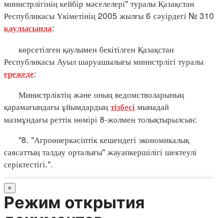
министрлігінің кейбір мәселелері" туралы Қазақстан
Республикасы Үкіметінің 2005 жылғы 6 сәуірдегі № 310
:
қаулысында
көрсетілген қаулымен бекітілген Қазақстан
Республикасы Ауыл шаруашылығы министрлігі туралы
:
ережеде
Министрліктің және оның ведомстволарының
қарамағындағы ұйымдардың
мынадай
тізбесі
мазмұндағы реттік нөмірі 8-жолмен толықтырылсын:
"8. "Агроөнеркәсіптік кешендегі экономикалық
саясаттың талдау орталығы" жауапкершілігі шектеулі
серіктестігі.".
×
Режим открытия