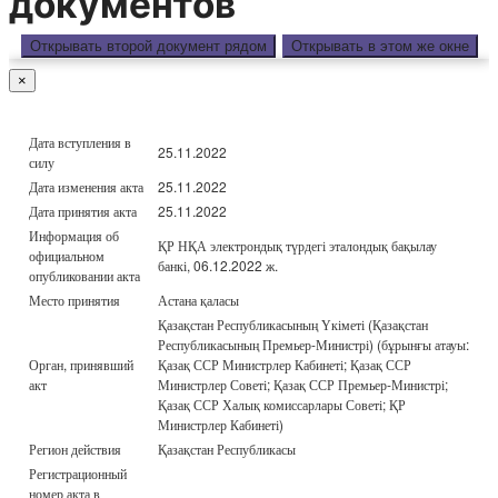
документов
Открывать второй документ рядом
Открывать в этом же окне
×
Дата вступления в
25.11.2022
силу
Дата изменения акта
25.11.2022
Дата принятия акта
25.11.2022
Информация об
ҚР НҚА электрондық түрдегі эталондық бақылау
официальном
банкі, 06.12.2022 ж.
опубликовании акта
Место принятия
Астана қаласы
Қазақстан Республикасының Үкіметі (Қазақстан
Республикасының Премьер-Министрі) (бұрынғы атауы:
Орган, принявший
Қазақ ССР Министрлер Кабинеті; Қазақ ССР
акт
Министрлер Советі; Қазақ ССР Премьер-Министрі;
Қазақ ССР Халық комиссарлары Советі; ҚР
Министрлер Кабинеті)
Регион действия
Қазақстан Республикасы
Регистрационный
номер акта в