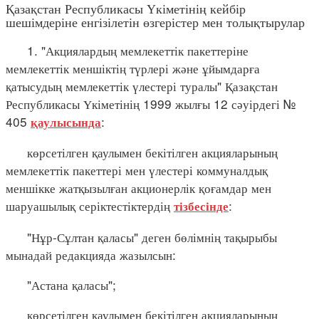
Қазақстан Республикасы Үкіметінің кейбір
шешімдеріне енгізілетін өзгерістер мен толықтырулар
1. "Акциялардың мемлекеттік пакеттеріне
мемлекеттік меншіктің түрлері және ұйымдарға
қатысудың мемлекеттік үлестері туралы" Қазақстан
Республикасы Үкіметінің 1999 жылғы 12 сәуірдегі №
405
:
қаулысында
көрсетілген қаулымен бекітілген акцияларының
мемлекеттік пакеттері мен үлестері коммуналдық
меншікке жатқызылған акционерлік қоғамдар мен
шаруашылық серіктестіктердің
:
тізбесінде
"Нұр-Сұлтан қаласы" деген бөлімнің тақырыбы
мынадай редакцияда жазылсын:
"Астана қаласы";
көрсетілген қаулымен бекітілген акцияларының