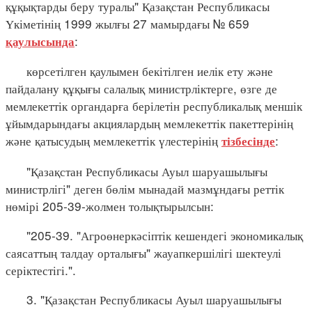
құқықтарды беру туралы" Қазақстан Республикасы
Үкіметінің 1999 жылғы 27 мамырдағы № 659
:
қаулысында
көрсетілген қаулымен бекітілген иелік ету және
пайдалану құқығы салалық министрліктерге, өзге де
мемлекеттік органдарға берілетін республикалық меншік
ұйымдарындағы акциялардың мемлекеттік пакеттерінің
және қатысудың мемлекеттік үлестерінің
:
тізбесінде
"Қазақстан Республикасы Ауыл шаруашылығы
министрлігі" деген бөлім мынадай мазмұндағы реттік
нөмірі 205-39-жолмен толықтырылсын:
"205-39. "Агроөнеркәсіптік кешендегі экономикалық
саясаттың талдау орталығы" жауапкершілігі шектеулі
серіктестігі.".
3. "Қазақстан Республикасы Ауыл шаруашылығы