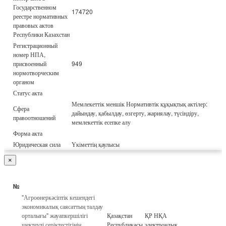
Государственном
174720
реестре нормативных
правовых актов
Республики Казахстан
Регистрационный
номер НПА,
присвоенный
949
нормотворческим
органом
Статус акта
Мемлекеттік меншік Нормативтік құқықтық актілер:
Сфера
дайындау, қабылдау, өзгерту, жариялау, түсіндіру,
правоотношений
мемлекеттік есепке алу
Форма акта
Юридическая сила
Үкіметтің қаулысы
×
№
"Агроөнеркәсіптік кешендегі
экономикалық саясаттың талдау
орталығы" жауапкершілігі
Қазақстан
ҚР НҚА
шектеулі серіктестігінің
Республикасы
электрондық