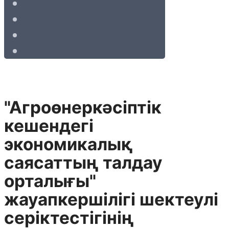
"Агроөнеркәсіптік
кешендегі
экономикалық
саясаттың талдау
орталығы"
жауапкершілігі шектеулі
серіктестігінің