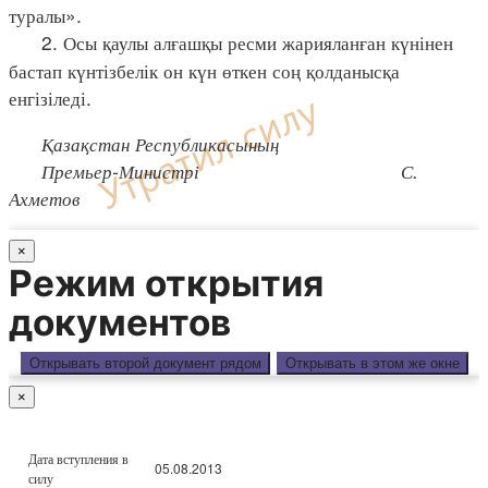
туралы».
2. Осы қаулы алғашқы ресми жарияланған күнінен
бастап күнтізбелік он күн өткен соң қолданысқа
енгізіледі.
Қазақстан Республикасының
Премьер-Министрі С.
Ахметов
×
Режим открытия
документов
Открывать второй документ рядом
Открывать в этом же окне
×
Дата вступления в
05.08.2013
силу