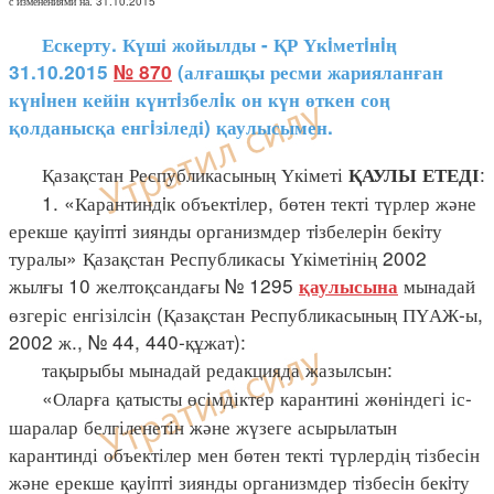
с изменениями на: 31.10.2015
Ескерту. Күші жойылды - ҚР Үкiметiнiң
31.10.2015
№ 870
(алғашқы ресми жарияланған
күнiнен кейін күнтiзбелiк он күн өткен соң
қолданысқа енгiзіледі) қаулысымен.
Қазақстан Республикасының Үкіметі
:
ҚАУЛЫ ЕТЕДІ
1. «Карантиндiк объектiлер, бөтен текті түрлер және
ерекше қауiптi зиянды организмдер тiзбелерiн бекiту
туралы» Қазақстан Республикасы Үкіметінің 2002
жылғы 10 желтоқсандағы № 1295
мынадай
қаулысына
өзгеріс енгізілсін (Қазақстан Республикасының ПҮАЖ-ы,
2002 ж., № 44, 440-құжат):
тақырыбы мынадай редакцияда жазылсын:
«Оларға қатысты өсімдіктер карантині жөніндегі іс-
шаралар белгіленетін және жүзеге асырылатын
карантинді объектілер мен бөтен текті түрлердің тізбесін
және ерекше қауiптi зиянды организмдер тiзбесiн бекiту