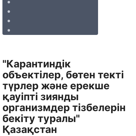
"Карантиндiк
объектiлер, бөтен текті
түрлер және ерекше
қауiптi зиянды
организмдер тiзбелерiн
бекiту туралы"
Қазақстан