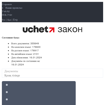
О проекте
Наши проекты:
Учёт.kz
ПОБ.Учёт
Рус
|
Қаз
|
Eng
Состояние базы:
Всего документов:
355649
На казахском языке:
176600
На русском языке:
176917
На английском языке:
2131
Дата обновления:
16.01.2024
Документы по состоянию на:
16.01.2024
Документы
Қазақ тілінде