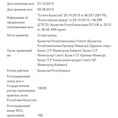
Дата изменения акта
31.10.2015
Дата принятия акта
05.08.2013
"Егемен Қазақстан" 23.10.2013 ж. № 237 (28176);
Информация об
"Казахстанская правда" от 23.10.2013 г. № 299
официальном
(27573); Қазақстан Республикасының ПҮАЖ-ы, 2013
опубликовании акта
ж., № 43, 644-құжат;
Место принятия
Астана қаласы
Қазақстан Республикасының Үкіметі (Қазақстан
Республикасының Премьер-Министрі) (бұрынғы атауы:
Орган, принявший
Қазақ ССР Министрлер Кабинеті; Қазақ ССР
акт
Министрлер Советі; Қазақ ССР Премьер-Министрі;
Қазақ ССР Халық комиссарлары Советі; ҚР
Министрлер Кабинеті)
Регион действия
Қазақстан Республикасы
Регистрационный
номер акта в
Государственном
74525
реестре нормативных
правовых актов
Республики Казахстан
Регистрационный
номер НПА,
присвоенный
782