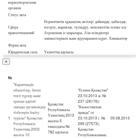
нормотворческим
органом
Статус акта
Нормативтік құқықтық актілер: дайындау, қабылдау,
Сфера
өзгерту, жариялау, түсіндіру, мемлекеттік есепке алу
правоотношений
Агрономия іс-шаралары. А\ш өсімдіктері
зиянкестерімен және ауруларымен күрес. Химикаттау
Форма акта
Юридическая сила
Үкіметтің қаулысы
×
№
"Карантиндiк
объектiлер, бөтен
"Егемен Қазақстан"
текті түрлер және
23.10.2013 ж. №
ерекше қауiптi
237 (28176);
Қазақстан
зиянды организмдер
"Казахстанская
Республикасы
тiзбелерiн бекiту
правда" от
Үкіметінің 2013
1
туралы" Қазақстан
23.10.2013 г. №
05.08.2013
жылғы 5
Республикасы
299 (27573);
тамыздағы №
Үкіметінің 2002
Қазақстан
782 қаулысы
жылғы 10
Республикасының