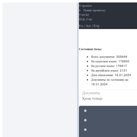
О проекте
Наши проекты:
Учёт.kz
ПОБ.Учёт
Рус
|
Қаз
|
Eng
Состояние базы:
Всего документов:
355649
На казахском языке:
176600
На русском языке:
176917
На английском языке:
2131
Дата обновления:
16.01.2024
Документы по состоянию на:
16.01.2024
Документы
Қазақ тілінде