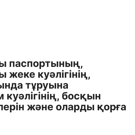
ы паспортының,
жеке куәлігінің,
ында тұруына
куәлігінің, босқын
лерін және оларды қорға