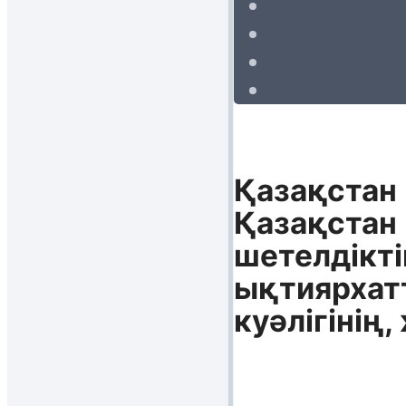
Қазақстан
Қазақстан 
шетелдікт
ықтиярхатт
куәлігінің