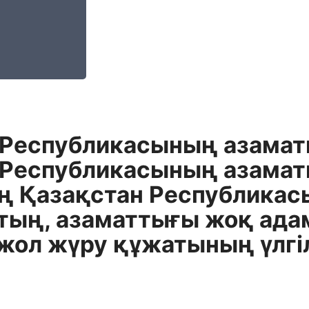
 Республикасының азамат
Республикасының азаматы 
ің Қазақстан Республикас
ың, азаматтығы жоқ адам 
, жол жүру құжатының үлгі