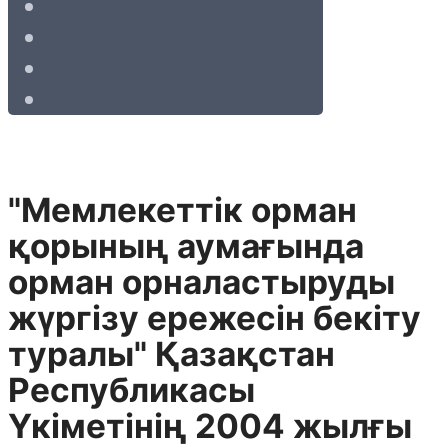
"Мемлекеттiк орман
қорының аумағында
орман орналастыруды
жүргізу ережесін бекiту
туралы" Қазақстан
Республикасы
Үкіметінің 2004 жылғы