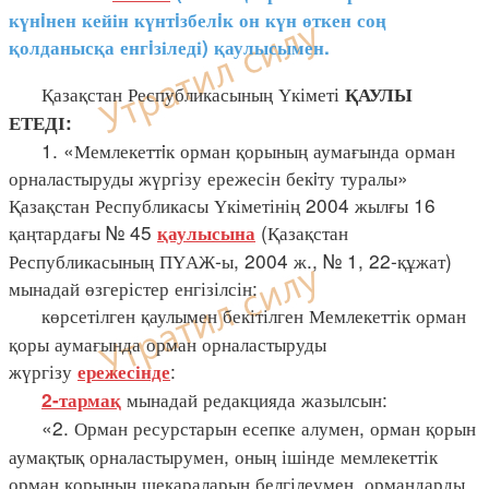
күнiнен кейін күнтiзбелiк он күн өткен соң
қолданысқа енгiзіледі) қаулысымен.
Қазақстан Республикасының Үкіметі
ҚАУЛЫ
ЕТЕДІ:
1. «Мемлекеттiк орман қорының аумағында орман
орналастыруды жүргізу ережесін бекiту туралы»
Қазақстан Республикасы Үкіметінің 2004 жылғы 16
қаңтардағы № 45
(Қазақстан
қаулысына
Республикасының ПҮАЖ-ы, 2004 ж., № 1, 22-құжат)
мынадай өзгерістер енгізілсін:
көрсетілген қаулымен бекітілген Мемлекеттік орман
қоры аумағында орман орналастыруды
жүргізу
:
ережесінде
мынадай редакцияда жазылсын:
2-тармақ
«2. Орман ресурстарын есепке алумен, орман қорын
аумақтық орналастырумен, оның ішінде мемлекеттік
орман қорының шекараларын белгілеумен, ормандарды