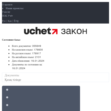
О проекте
Наши проекты:
Учёт.kz
ПОБ.Учёт
Рус
|
Қаз
|
Eng
Состояние базы:
Всего документов:
355649
На казахском языке:
176600
На русском языке:
176917
На английском языке:
2131
Дата обновления:
16.01.2024
Документы по состоянию на:
16.01.2024
Документы
Қазақ тілінде