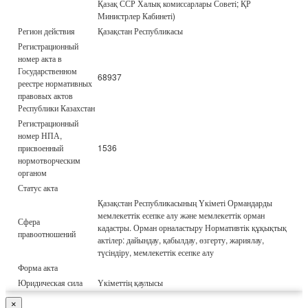
Қазақ ССР Халық комиссарлары Советі; ҚР
Министрлер Кабинеті)
Регион действия
Қазақстан Республикасы
Регистрационный
номер акта в
Государственном
68937
реестре нормативных
правовых актов
Республики Казахстан
Регистрационный
номер НПА,
присвоенный
1536
нормотворческим
органом
Статус акта
Қазақстан Республикасының Үкіметі Ормандарды
мемлекеттік есепке алу және мемлекеттік орман
Сфера
кадастры. Орман орналастыру Нормативтік құқықтық
правоотношений
актілер: дайындау, қабылдау, өзгерту, жариялау,
түсіндіру, мемлекеттік есепке алу
Форма акта
Юридическая сила
Үкіметтің қаулысы
×