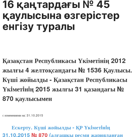
16 қаңтардағы № 45
қаулысына өзгерістер
енгізу туралы
Қазақстан Республикасы Үкіметінің 2012
жылғы 4 желтоқсандағы № 1536 Қаулысы.
Күші жойылды - Қазақстан Республикасы
Үкiметiнiң 2015 жылғы 31 қазандағы №
870 қаулысымен
с изменениями на: 31.10.2015
Ескерту. Күші жойылды - ҚР Үкiметiнiң
31.10.2015
№ 870
(алғашқы ресми жарияланған