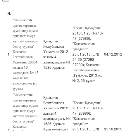
№
"Мемлекеттiк
орман қорының
"Егемен Қазақстан"
аумағында орман
2013.01.23., № 43-
орналастыруды
47 (27986);
жүргізу ережесін
Қазақстан
"Казахстанская
бекiту туралы"
Республикасы
правда" от
Қазақстан
Үкіметінің 2012
1
23.01.2013 г., №
04.12.2012
Республикасы
жылғы 4
24-25 (27298-
Үкіметінің 2004
желтоқсандағы №
27299); Қазақстан
жылғы 16
1536 Қаулысы
Республикасының
қаңтардағы № 45
ПҮАЖ-ы, 2013 ж.,
қаулысына
№ 2, 26-құжат
өзгерістер енгізу
туралы
"Мемлекеттiк
Қазақстан
орман қорының
Республикасы
"Егемен Қазақстан"
аумағында орман
Үкіметінің 2012
2013.01.23., № 43-
орналастыруды
жылғы 4
47 (27986);
жүргізу ережесін
желтоқсандағы №
"Казахстанская
бекiту туралы"
1536 Қаулысы.
правда" от
Қазақстан
2
Күші жойылды -
23.01.2013 г., №
31.10.2015