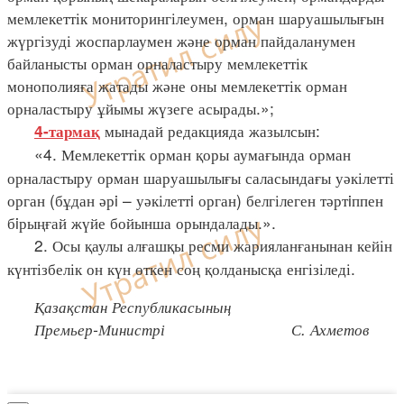
мемлекеттік мониторингілеумен, орман шаруашылығын
жүргізуді жоспарлаумен және орман пайдаланумен
байланысты орман орналастыру мемлекеттік
монополияға жатады және оны мемлекеттік орман
орналастыру ұйымы жүзеге асырады.»;
мынадай редакцияда жазылсын:
4-тармақ
«4. Мемлекеттік орман қоры аумағында орман
орналастыру орман шаруашылығы саласындағы уәкілетті
орган (бұдан әрi – уәкілеттi орган) белгілеген тәртiппен
бiрыңғай жүйе бойынша орындалады.».
2. Осы қаулы алғашқы ресми жарияланғанынан кейін
күнтізбелік он күн өткен соң қолданысқа енгізіледі.
Қазақстан Республикасының
Премьер-Министрі С. Ахметов