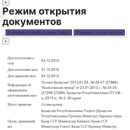
×
Режим открытия
документов
Открывать второй документ рядом
Открывать в этом же окне
×
Дата вступления в
04.12.2012
силу
Дата изменения акта
31.10.2015
Дата принятия акта
04.12.2012
"Егемен Қазақстан" 2013.01.23., № 43-47 (27986);
Информация об
"Казахстанская правда" от 23.01.2013 г., № 24-25
официальном
(27298-27299); Қазақстан Республикасының ПҮАЖ-
опубликовании акта
ы, 2013 ж., № 2, 26-құжат
Место принятия
Астана қаласы
Қазақстан Республикасының Үкіметі (Қазақстан
Республикасының Премьер-Министрі) (бұрынғы атауы:
Орган, принявший
Қазақ ССР Министрлер Кабинеті; Қазақ ССР
акт
Министрлер Советі; Қазақ ССР Премьер-Министрі;