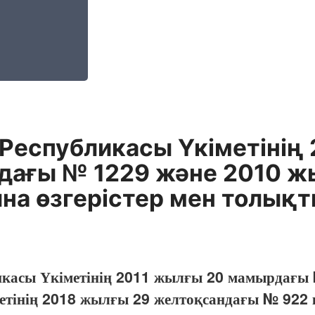
 Республикасы Үкіметінің
дағы № 1229 және 2010 ж
а өзгерістер мен толықт
икасы Үкіметінің 2011 жылғы 20 мамырдағы
етінің 2018 жылғы 29 желтоқсандағы № 922