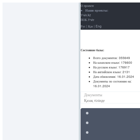
О проекте
Наши проекты:
Учёт.kz
ПОБ.Учёт
Рус
|
Қаз
|
Eng
Состояние базы:
Всего документов:
355649
На казахском языке:
176600
На русском языке:
176917
На английском языке:
2131
Дата обновления:
16.01.2024
Документы по состоянию на:
16.01.2024
Документы
Қазақ тілінде