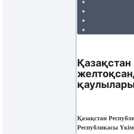
Қазақстан
желтоқсан
қаулыларын
Қазақстан Республ
Республикасы Үкім