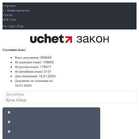
О проекте
Наши проекты:
Учёт.kz
ПОБ.Учёт
Рус
|
Қаз
|
Eng
Состояние базы:
Всего документов:
355649
На казахском языке:
176600
На русском языке:
176917
На английском языке:
2131
Дата обновления:
16.01.2024
Документы по состоянию на:
16.01.2024
Документы
Қазақ тілінде