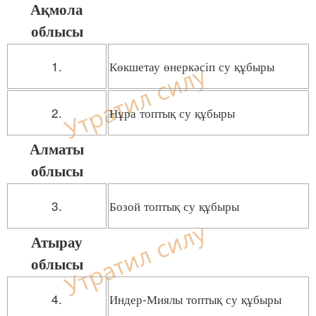
Ақмола
облысы
1.
Көкшетау өнеркәсіп су құбыры
2.
Нұра топтық су құбыры
Алматы
облысы
3.
Бозой топтық су құбыры
Атырау
облысы
4.
Индер-Миялы топтық су құбыры