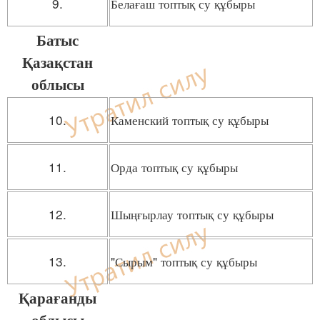
9.
Белағаш топтық су құбыры
Батыс
Қазақстан
облысы
10.
Каменский топтық су құбыры
11.
Орда топтық су құбыры
12.
Шыңғырлау топтық су құбыры
13.
"Сырым" топтық су құбыры
Қарағанды
облысы