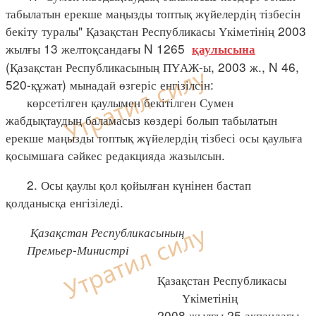
табылатын ерекше маңызды топтық жүйелердің тізбесін
бекіту туралы" Қазақстан Республикасы Үкіметінің 2003
жылғы 13 желтоқсандағы N 1265
қаулысына
(Қазақстан Республикасының ПҮАЖ-ы, 2003 ж., N 46,
520-құжат) мынадай өзгеріс енгізілсін:
көрсетілген қаулымен бекітілген Сумен
жабдықтаудың баламасыз көздері болып табылатын
ерекше маңызды топтық жүйелердің тізбесі осы қаулыға
қосымшаға сәйкес редакцияда жазылсын.
2. Осы қаулы қол қойылған күнінен бастап
қолданысқа енгізіледі.
Қазақстан Республикасының
Премьер-Министрі
Қазақстан Республикасы
Үкіметінің
2008 жылғы 25 ақпандағы