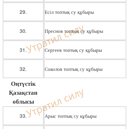
29.
Есіл топтық су құбыры
30.
Преснов топтық су құбыры
31.
Сергеев топтық су құбыры
32.
Соколов топтық су құбыры
Оңтүстік
Қазақстан
облысы
33.
Арыс топтық су құбыры