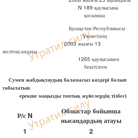
N 189 қаулысына
қосымша
Қазақстан Республикасы
Үкіметінің
2003 жылғы 13
желтоқсандағы
1265 қаулысымен
бекітілген
Сумен жабдықтаудың баламасыз көздері болып
табылатын
ерекше маңызды топтық жүйелердің тізбесі
Облыстар бойынша
Р/с N
нысандардың атауы
1
2