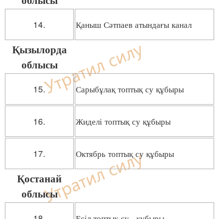
14.
Қаныш Сәтпаев атындағы канал
Қызылорда
облысы
15.
Сарыбұлақ топтық су құбыры
16.
Жиделі топтық су құбыры
17.
Октябрь топтық су құбыры
Қостанай
облысы
18.
Есіл топтық су құбыры