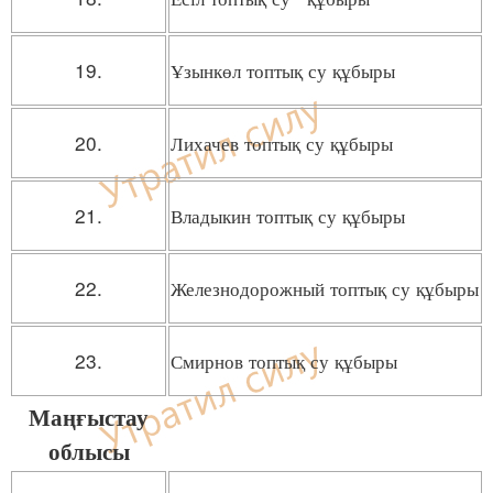
19.
Ұзынкөл топтық су құбыры
20.
Лихачев топтық су құбыры
21.
Владыкин топтық су құбыры
22.
Железнодорожный топтық су құбыры
23.
Смирнов топтық су құбыры
Маңғыстау
облысы