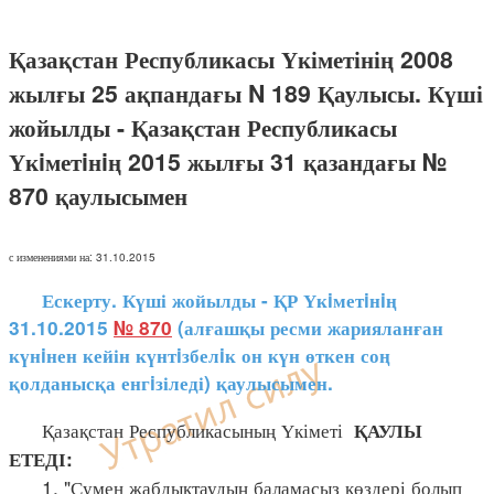
Қазақстан Республикасы Үкіметінің 2008
жылғы 25 ақпандағы N 189 Қаулысы. Күші
жойылды - Қазақстан Республикасы
Үкiметiнiң 2015 жылғы 31 қазандағы №
870 қаулысымен
с изменениями на: 31.10.2015
Ескерту. Күші жойылды - ҚР Үкiметiнiң
31.10.2015
№ 870
(алғашқы ресми жарияланған
күнiнен кейін күнтiзбелiк он күн өткен соң
қолданысқа енгiзіледі) қаулысымен.
Қазақстан Республикасының Үкіметі
ҚАУЛЫ
ЕТЕДІ:
1. "Сумен жабдықтаудың баламасыз көздері болып