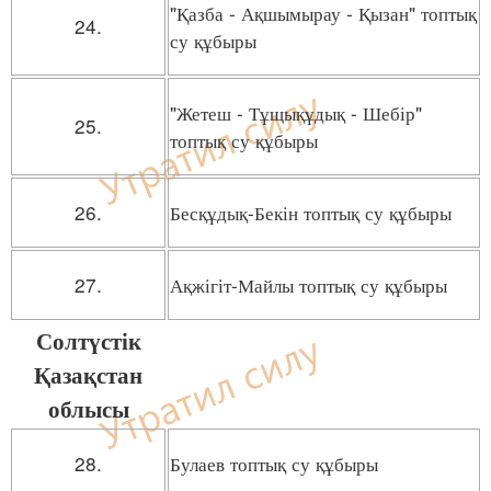
"Қазба - Ақшымырау - Қызан" топтық
24.
су құбыры
"Жетеш - Тұщықұдық - Шебір"
25.
топтық су құбыры
26.
Бесқұдық-Бекін топтық су құбыры
27.
Ақжігіт-Майлы топтық су құбыры
Солтүстік
Қазақстан
облысы
28.
Булаев топтық су құбыры