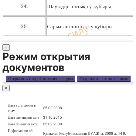
34.
Шәуілдір топтық су құбыры
35.
Сарыағаш топтық су құбыры
×
Режим открытия
документов
Открывать второй документ рядом
Открывать в этом же окне
×
Дата вступления в
25.02.2008
силу
Дата изменения акта
31.10.2015
Дата принятия акта
25.02.2008
Информация об
Қазақстан Республикасының ПҮАЖ-ы, 2008 ж., N 9,
официальном