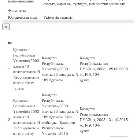
правоотношений
өзгерту, жариялау, түсіндіру, мемлекеттік есепке алу
Форма акта
Юридическая сила
Үкіметтің қаулысы
×
№
Қазақстан
Республикасы
Қазақстан
Қазақстан
Үкіметінің 2003
Республикасы
Республикасының
жылғы 13
1
Үкіметінің 2008
ПҮАЖ-ы, 2008
25.02.2008
желтоқсандағы N
жылғы 25 ақпандағы N
ж., N 9, 104-
1265 қаулысына
189 Қаулысы
құжат
өзгеріс енгізу
туралы
Қазақстан
Қазақстан
Республикасы
Республикасы
Үкіметінің 2008
Қазақстан
Үкіметінің 2003
жылғы 25 ақпандағы N
Республикасының
жылғы 13
189 Қаулысы. Күші
2
ПҮАЖ-ы, 2008
31.10.2015
желтоқсандағы N
жойылды - Қазақстан
ж., N 9, 104-
1265 қаулысына
Республикасы
құжат
өзгеріс енгізу
Үкiметiнiң 2015