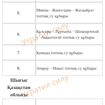
Миялы - Жангелдин - Жасқайрат
5.
топтық су құбыры
Құлсары - Тұрғызба - Шоқпартоғай
6.
- Аққызтоғай топтық су құбыры
7.
Қоянды топтық су құбыры
8.
Атырау - Мақат топтық су құбыры
Шығыс
Қазақстан
облысы