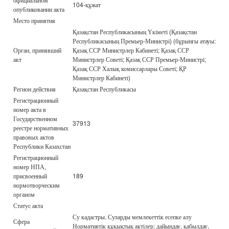
104-құжат
опубликовании акта
Место принятия
Қазақстан Республикасының Үкіметі (Қазақстан
Республикасының Премьер-Министрі) (бұрынғы атауы:
Орган, принявший
Қазақ ССР Министрлер Кабинеті; Қазақ ССР
акт
Министрлер Советі; Қазақ ССР Премьер-Министрі;
Қазақ ССР Халық комиссарлары Советі; ҚР
Министрлер Кабинеті)
Регион действия
Қазақстан Республикасы
Регистрационный
номер акта в
Государственном
37913
реестре нормативных
правовых актов
Республики Казахстан
Регистрационный
номер НПА,
присвоенный
189
нормотворческим
органом
Статус акта
Су кадастры. Суларды мемлекеттік есепке алу
Сфера
Нормативтік құқықтық актілер: дайындау, қабылдау,