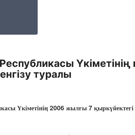
Республикасы Yкiметiнiң 
 енгiзу туралы
икасы Үкіметінің 2006 жылғы 7 қыркүйектег