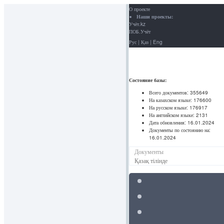
О проекте
Наши проекты:
Учёт.kz
ПОБ.Учёт
Рус
|
Қаз
|
Eng
Состояние базы:
Всего документов:
355649
На казахском языке:
176600
На русском языке:
176917
На английском языке:
2131
Дата обновления:
16.01.2024
Документы по состоянию на:
16.01.2024
Документы
Қазақ тілінде