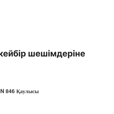
кейбiр шешiмдерiне
і N 846 Қаулысы