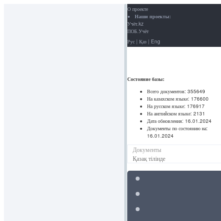
О проекте
Наши проекты:
Учёт.kz
ПОБ.Учёт
Рус
|
Қаз
|
Eng
Состояние базы:
Всего документов:
355649
На казахском языке:
176600
На русском языке:
176917
На английском языке:
2131
Дата обновления:
16.01.2024
Документы по состоянию на:
16.01.2024
Документы
Қазақ тілінде