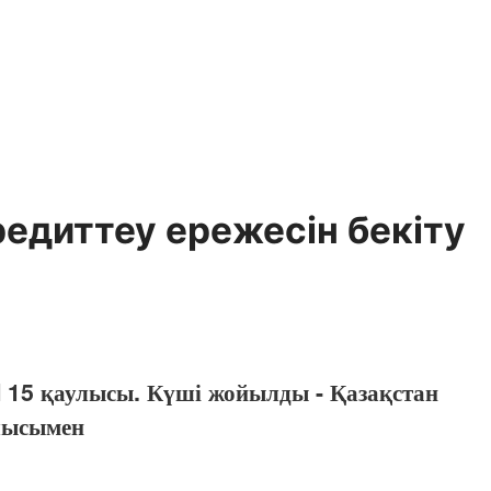
едиттеу ережесiн бекiту
 15 қаулысы. Күші жойылды - Қазақстан
лысымен