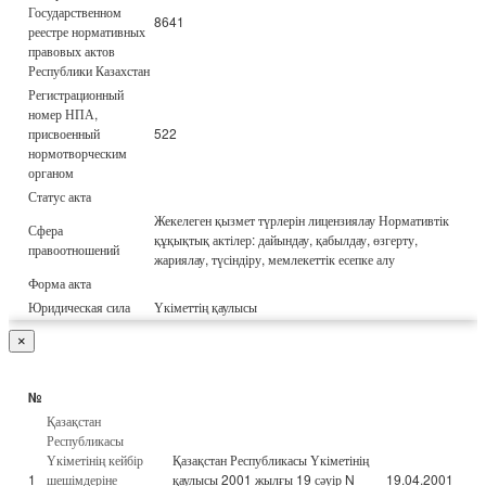
Государственном
8641
реестре нормативных
правовых актов
Республики Казахстан
Регистрационный
номер НПА,
присвоенный
522
нормотворческим
органом
Статус акта
Жекелеген қызмет түрлерін лицензиялау Нормативтік
Сфера
құқықтық актілер: дайындау, қабылдау, өзгерту,
правоотношений
жариялау, түсіндіру, мемлекеттік есепке алу
Форма акта
Юридическая сила
Үкіметтің қаулысы
×
№
Қазақстан
Республикасы
Үкіметінің кейбір
Қазақстан Республикасы Үкіметінің
1
шешімдеріне
қаулысы 2001 жылғы 19 сәуір N
19.04.2001