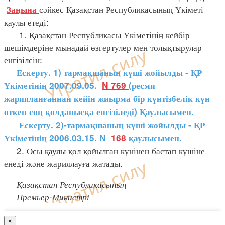
сәйкес Қазақстан Республикасының Үкіметі
Заңына
қаулы етеді:
1. Қазақстан Республикасы Үкіметінің кейбір
шешімдеріне мынадай өзгертулер мен толықтырулар
енгізілсін:
Ескерту. 1) тармақшаның күші жойылды - ҚР
Үкіметінің 2007.09.05.
N 769
(ресми
жарияланғаннан кейін жиырма бір күнтізбелік күн
өткен соң қолданысқа енгізіледі) Қаулысымен.
Ескерту. 2)-тармақшаның күші жойылды - ҚР
Үкіметінің 2006.03.15. N
168
қаулысымен.
2. Осы қаулы қол қойылған күнінен бастап күшіне
енеді және жариялауға жатады.
Қазақстан Республикасының
Премьер-Министрі
×