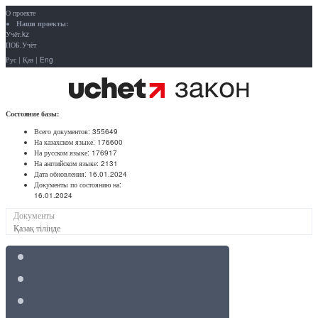
О проекте
Наши проекты:
Учёт.kz
ПОБ.Учёт
Рус
|
Қаз
|
Eng
Состояние базы:
Всего документов:
355649
На казахском языке:
176600
На русском языке:
176917
На английском языке:
2131
Дата обновления:
16.01.2024
Документы по состоянию на:
16.01.2024
Документы
Қазақ тілінде