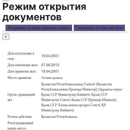
Режим открытия
документов
Открывать второй документ рядом
Открывать в этом же окне
×
Дата вступления в
19.04.2001
силу
Дата изменения акта
07.06.2012
Дата принятия акта
19.04.2001
Место принятия
Астана қаласы
Қазақстан Республикасының Үкіметі (Қазақстан
Республикасының Премьер-Министрі) (бұрынғы атауы:
Орган, принявший
Қазақ ССР Министрлер Кабинеті; Қазақ ССР
акт
Министрлер Советі; Қазақ ССР Премьер-Министрі;
Қазақ ССР Халық комиссарлары Советі; ҚР
Министрлер Кабинеті)
Регион действия
Қазақстан Республикасы
Регистрационный
номер акта в