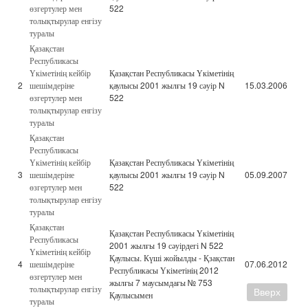
өзгертулер мен
522
толықтырулар енгізу
туралы
Қазақстан
Республикасы
Үкіметінің кейбір
Қазақстан Республикасы Үкіметінің
2
шешімдеріне
қаулысы 2001 жылғы 19 сәуір N
15.03.2006
өзгертулер мен
522
толықтырулар енгізу
туралы
Қазақстан
Республикасы
Үкіметінің кейбір
Қазақстан Республикасы Үкіметінің
3
шешімдеріне
қаулысы 2001 жылғы 19 сәуір N
05.09.2007
өзгертулер мен
522
толықтырулар енгізу
туралы
Қазақстан
Қазақстан Республикасы Үкіметінің
Республикасы
2001 жылғы 19 сәуірдегі N 522
Үкіметінің кейбір
Қаулысы. Күші жойылды - Қзақстан
4
шешімдеріне
07.06.2012
Республикасы Үкіметінің 2012
өзгертулер мен
жылғы 7 маусымдағы № 753
толықтырулар енгізу
Вверх
Қаулысымен
туралы