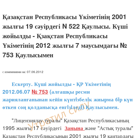
Қазақстан Республикасы Үкіметінің 2001
жылғы 19 сәуірдегі N 522 Қаулысы. Күші
жойылды - Қзақстан Республикасы
Үкіметінің 2012 жылғы 7 маусымдағы №
753 Қаулысымен
с изменениями на: 07.06.2012
Ескерту. Күші жойылды - ҚР Үкіметінің
2012.06.07
№ 753
(алғашқы ресми
жарияланғанынан кейін күнтiзбелiк жиырма бiр күн
өткен соң қолданысқа енгiзiледi) Қаулысымен.
"Лицензиялау туралы" Қазақстан Республикасының
1995 жылғы 17 сәуірдегі
және "Астық туралы"
Заңына
Қазақстан Республикасының 2001 жылғы 19 қаңтардағы