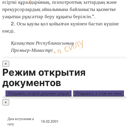
есірткі құралдарының, психотроптық заттардың және
прекурсорлардың айналымына байланысты қызметке
уақытша рұқсаттар беру құқығы берілсін.".
2. Осы қаулы қол қойылған күнінен бастап күшіне
енеді.
Қазақстан Республикасының
Премьер-Министрі
×
Режим открытия
документов
Открывать второй документ рядом
Открывать в этом же окне
×
Дата вступления в
16.02.2001
силу