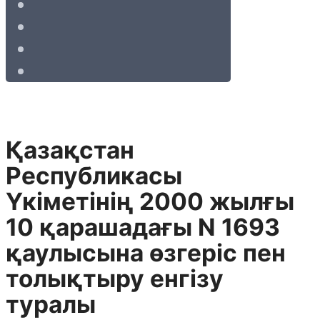
Қазақстан
Республикасы
Үкіметінің 2000 жылғы
10 қарашадағы N 1693
қаулысына өзгеріс пен
толықтыру енгізу
туралы