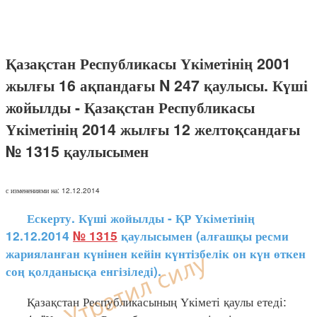
Қазақстан Республикасы Үкіметінің 2001
жылғы 16 ақпандағы N 247 қаулысы. Күші
жойылды - Қазақстан Республикасы
Үкіметінің 2014 жылғы 12 желтоқсандағы
№ 1315 қаулысымен
с изменениями на: 12.12.2014
Ескерту. Күші жойылды - ҚР Үкіметінің
12.12.2014
№ 1315
қаулысымен (алғашқы ресми
жарияланған күнінен кейін күнтізбелік он күн өткен
соң қолданысқа енгізіледі).
Қазақстан Республикасының Үкіметі қаулы етеді: