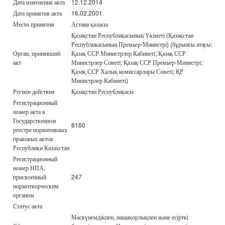
Дата изменения акта
12.12.2014
Дата принятия акта
16.02.2001
Место принятия
Астана қаласы
Қазақстан Республикасының Үкіметі (Қазақстан
Республикасының Премьер-Министрі) (бұрынғы атауы:
Орган, принявший
Қазақ ССР Министрлер Кабинеті; Қазақ ССР
акт
Министрлер Советі; Қазақ ССР Премьер-Министрі;
Қазақ ССР Халық комиссарлары Советі; ҚР
Министрлер Кабинеті)
Регион действия
Қазақстан Республикасы
Регистрационный
номер акта в
Государственном
8160
реестре нормативных
правовых актов
Республики Казахстан
Регистрационный
номер НПА,
присвоенный
247
нормотворческим
органом
Статус акта
Маскүнемдікпен, нашақорлықпен және есірткі