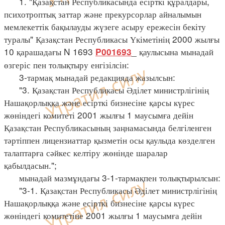
1. "Қазақстан Республикасында есірткі құралдары,
психотроптық заттар және прекурсорлар айналымын
мемлекеттік бақылауды жүзеге асыру ережесін бекіту
туралы" Қазақстан Республикасы Үкіметінің 2000 жылғы
10 қарашадағы N 1693
_ қаулысына мынадай
P001693
өзгеріс пен толықтыру енгізілсін:
3-тармақ мынадай редакцияда жазылсын:
"3. Қазақстан Республикасы Әділет министрлігінің
Нашақорлыққа және есірткі бизнесіне қарсы күрес
жөніндегі комитеті 2001 жылғы 1 маусымға дейін
Қазақстан Республикасының заңнамасында белгіленген
тәртіппен лицензиаттар қызметін осы қаулыда көзделген
талаптарға сәйкес келтіру жөнінде шаралар
қабылдасын.";
мынадай мазмұндағы 3-1-тармақпен толықтырылсын:
"3-1. Қазақстан Республикасы Әділет министрлігінің
Нашақорлыққа және есірткі бизнесіне қарсы күрес
жөніндегі комитетіне 2001 жылғы 1 маусымға дейін