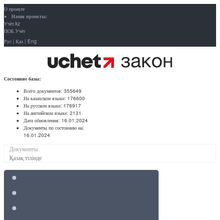
О проекте
Наши проекты:
Учёт.kz
ПОБ.Учёт
Рус
|
Қаз
|
Eng
Состояние базы:
Всего документов:
355649
На казахском языке:
176600
На русском языке:
176917
На английском языке:
2131
Дата обновления:
16.01.2024
Документы по состоянию на:
16.01.2024
Документы
Қазақ тілінде