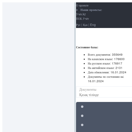
О проекте
Наши проекты:
Учёт.kz
ПОБ.Учёт
Рус
|
Қаз
|
Eng
Состояние базы:
Всего документов:
355649
На казахском языке:
176600
На русском языке:
176917
На английском языке:
2131
Дата обновления:
16.01.2024
Документы по состоянию на:
16.01.2024
Документы
Қазақ тілінде