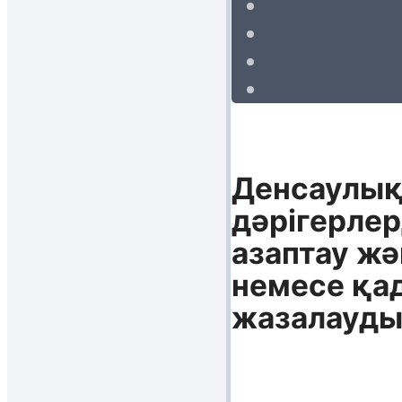
Денсаулық
дәрігерле
азаптау жә
немесе қа
жазалаудың