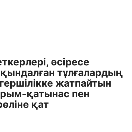
керлері, әсіресе
тқындалған тұлғалардың
мгершілікке жатпайтын
арым-қатынас пен
өліне қат