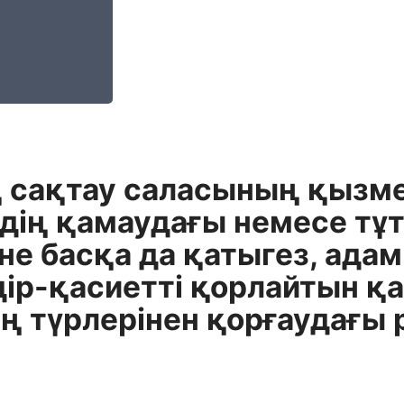
 сақтау саласының қызмет
рдің қамаудағы немесе тұ
не басқа да қатыгез, ада
дір-қасиетті қорлайтын қ
 түрлерінен қорғаудағы р