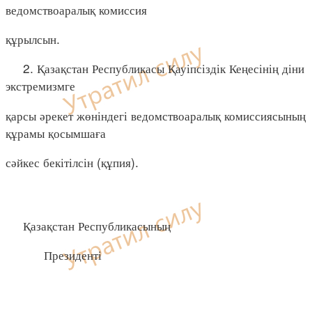
ведомствоаралық комиссия
құрылсын.
2. Қазақстан Республикасы Қауіпсіздік Кеңесінің діни
экстремизмге
қарсы әрекет жөніндегі ведомствоаралық комиссиясының
құрамы қосымшаға
сәйкес бекітілсін (құпия).
Қазақстан Республикасының
Президенті