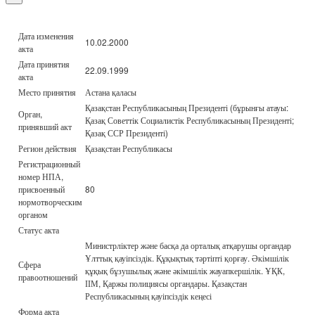
Дата изменения
10.02.2000
акта
Дата принятия
22.09.1999
акта
Место принятия
Астана қаласы
Қазақстан Республикасының Президенті (бұрынғы атауы:
Орган,
Қазақ Советтік Социалистік Республикасының Президенті;
принявший акт
Қазақ ССР Президенті)
Регион действия
Қазақстан Республикасы
Регистрационный
номер НПА,
присвоенный
80
нормотворческим
органом
Статус акта
Министрліктер және басқа да орталық атқарушы органдар
Ұлттық қауіпсіздік. Құқықтық тәртіпті қорғау. Әкімшілік
Сфера
құқық бұзушылық және әкімшілік жауапкершілік. ҰҚК,
правоотношений
ІІМ, Қаржы полициясы органдары. Қазақстан
Республикасының қауіпсіздік кеңесі
Форма акта