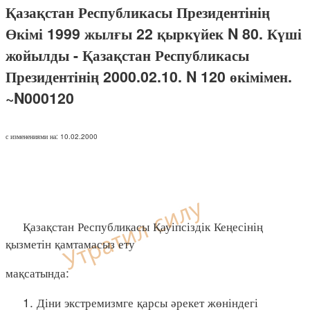
Қазақстан Республикасы Президентінің
Өкімі 1999 жылғы 22 қыркүйек N 80. Күші
жойылды - Қазақстан Республикасы
Президентінің 2000.02.10. N 120 өкімімен.
~N000120
с изменениями на: 10.02.2000
Қазақстан Республикасы Қауіпсіздік Кеңесінің
қызметін қамтамасыз ету
мақсатында:
1. Діни экстремизмге қарсы әрекет жөніндегі