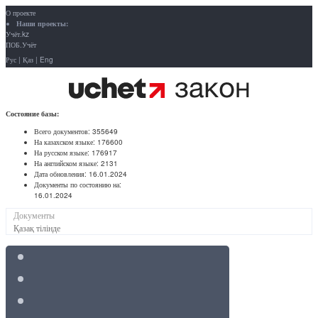
О проекте
Наши проекты:
Учёт.kz
ПОБ.Учёт
Рус
|
Қаз
|
Eng
Состояние базы:
Всего документов:
355649
На казахском языке:
176600
На русском языке:
176917
На английском языке:
2131
Дата обновления:
16.01.2024
Документы по состоянию на:
16.01.2024
Документы
Қазақ тілінде