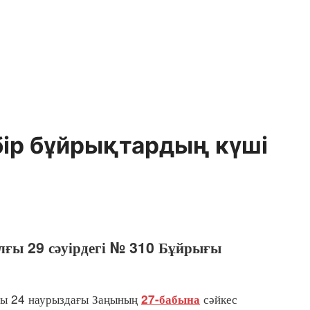
бір бұйрықтардың күші
лғы 29 сәуірдегі № 310 Бұйрығы
ғы 24 наурыздағы Заңының
сәйкес
27-бабына