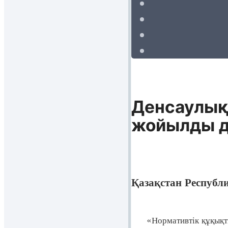
Денсаулық
жойылды д
Қазақстан Республ
«Нормативтік құқықтық