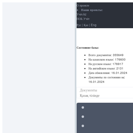
О проекте
Наши проекты:
Учёт.kz
ПОБ.Учёт
Рус
|
Қаз
|
Eng
Состояние базы:
Всего документов:
355649
На казахском языке:
176600
На русском языке:
176917
На английском языке:
2131
Дата обновления:
16.01.2024
Документы по состоянию на:
16.01.2024
Документы
Қазақ тілінде