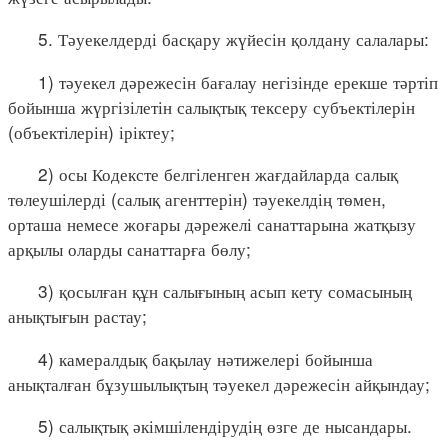
5. Тәуекелдерді басқару жүйесін қолдану салалары:
1) тәуекел дәрежесін бағалау негізінде ерекше тәртіп
бойынша жүргізілетін салықтық тексеру субъектілерін
(объектілерін) іріктеу;
2) осы Кодексте белгіленген жағдайларда салық
төлеушілерді (салық агенттерін) тәуекелдің төмен,
орташа немесе жоғары дәрежелі санаттарына жатқызу
арқылы оларды санаттарға бөлу;
3) қосылған құн салығының асып кету сомасының
анықтығын растау;
4) камералдық бақылау нәтижелері бойынша
анықталған бұзушылықтың тәуекел дәрежесін айқындау;
5) салықтық әкімшілендірудің өзге де нысандары.