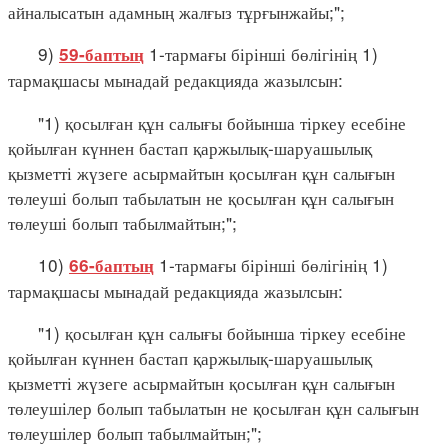
айналысатын адамның жалғыз тұрғынжайы;";
9)
1-тармағы бірінші бөлігінің 1)
59-баптың
тармақшасы мынадай редакцияда жазылсын:
"1) қосылған құн салығы бойынша тіркеу есебіне
қойылған күннен бастап қаржылық-шаруашылық
қызметті жүзеге асырмайтын қосылған құн салығын
төлеуші болып табылатын не қосылған құн салығын
төлеуші болып табылмайтын;";
10)
1-тармағы бірінші бөлігінің 1)
66-баптың
тармақшасы мынадай редакцияда жазылсын:
"1) қосылған құн салығы бойынша тіркеу есебіне
қойылған күннен бастап қаржылық-шаруашылық
қызметті жүзеге асырмайтын қосылған құн салығын
төлеушілер болып табылатын не қосылған құн салығын
төлеушілер болып табылмайтын;";