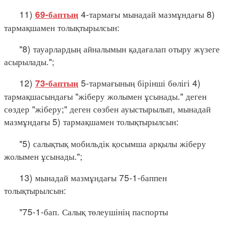
11)
4-тармағы мынадай мазмұндағы 8)
69-баптың
тармақшамен толықтырылсын:
"8) тауарлардың айналымын қадағалап отыру жүзеге
асырылады.";
12)
5-тармағының бірінші бөлігі 4)
73-баптың
тармақшасындағы "жіберу жолымен ұсынады." деген
сөздер "жіберу;" деген сөзбен ауыстырылып, мынадай
мазмұндағы 5) тармақшамен толықтырылсын:
"5) салықтық мобильдік қосымша арқылы жіберу
жолымен ұсынады.";
13) мынадай мазмұндағы 75-1-баппен
толықтырылсын:
"75-1-бап. Салық төлеушінің паспорты