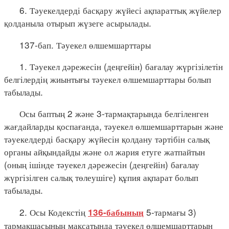
6. Тәуекелдерді басқару жүйесі ақпараттық жүйелер
қолданыла отырып жүзеге асырылады.
137-бап. Тәуекел өлшемшарттары
1. Тәуекел дәрежесін (деңгейін) бағалау жүргізілетін
белгілердің жиынтығы тәуекел өлшемшарттары болып
табылады.
Осы баптың 2 және 3-тармақтарында белгіленген
жағдайларды қоспағанда, тәуекел өлшемшарттарын және
тәуекелдерді басқару жүйесін қолдану тәртібін салық
органы айқындайды және ол жария етуге жатпайтын
(оның ішінде тәуекел дәрежесін (деңгейін) бағалау
жүргізілген салық төлеушіге) құпия ақпарат болып
табылады.
2. Осы Кодекстің
5-тармағы 3)
136-бабының
тармақшасының мақсатында тәуекел өлшемшарттарын