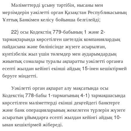
Мәліметтерді ұсыну тәртібін, нысаны мен
мерзімдерін уәкілетті орган Қазақстан Республикасының
Ұлттық Банкімен келісу бойынша белгілейді;
22) осы Кодекстің 779-бабының 1 және 2-
тармақтарында көрсетілген шетелдік компаниялардың
пайдасына және бөлінісінде жүзеге асырылған,
күнтізбелік жыл үшін төлемдер мен аударымдардың
жиынтық сомалары туралы ақпаратты уәкілетті органға
есепті жылдан кейінгі екінші айдың 15-інен кешіктірмей
беруге міндетті.
Уәкілетті орган ақпарат алу мақсатында осы
Кодекстің 778-бабы 1-тармағының 4-1) тармақшасында
көрсетілген мәліметтерді екінші деңгейдегі банктерге
және банк операцияларының жекелеген түрлерін жүзеге
асыратын ұйымдарға есепті жылдан кейінгі айдың 10-
ынан кешіктірмей жібереді.