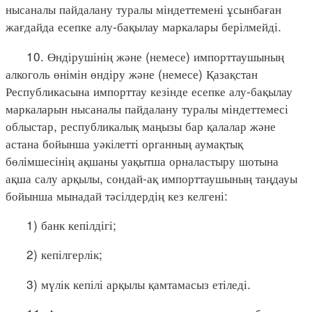
нысаналы пайдалану туралы міндеттемені ұсынбаған
жағдайда есепке алу-бақылау маркалары берілмейді.
10. Өндірушінің және (немесе) импорттаушының
алкоголь өнімін өндіру және (немесе) Қазақстан
Республикасына импорттау кезінде есепке алу-бақылау
маркаларын нысаналы пайдалану туралы міндеттемесі
облыстар, республикалық маңызы бар қалалар және
астана бойынша уәкілетті органның аумақтық
бөлімшесінің ақшаны уақытша орналастыру шотына
ақша салу арқылы, сондай-ақ импорттаушының таңдауы
бойынша мынадай тәсілдердің кез келгені:
1) банк кепілдігі;
2) кепілгерлік;
3) мүлік кепілі арқылы қамтамасыз етіледі.