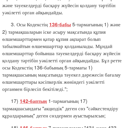
және тәуекелдерді басқару жүйесін қолдану тәртібін
уәкілетті орган айқындайды.
3. Осы Кодекстің
5-тармағының 1) және
136-бабы
2) тармақшаларын іске асыру мақсатында құпия
өлшемшарттармен қатар құпия ақпарат болып
табылмайтын өлшемшарттар қолданылады. Мұндай
өлшемшарттар бойынша тәуекелдерді басқару жүйесін
қолдану тәртібін уәкілетті орган айқындайды. Бұл ретте
осы Кодекстің 136-бабының 5-тармағы 1)
тармақшасының мақсатында тәуекел дәрежесін бағалау
өлшемшарттары кәсіпкерлік жөніндегі уәкілетті
органмен бірлесіп бекітіледі.";
17)
1-тармағының 17)
142-баптың
тармақшасындағы "акциздік" деген сөз "сәйкестендіру
құралдарының" деген сөздермен ауыстырылсын;
18)
7-тармағындағы "431 және 433-
146-баптың