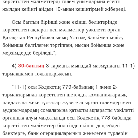
көрсетілген мәліметтерді төлем ұйымдарына есепті
жылдан кейінгі айдың 10-ынан кешіктірмей жібереді.
Осы баптың бірінші және екінші бөліктерінде
көрсетілген ақпарат пен мәліметтер уәкілетті орган
Қазақстан Республикасының Ұлттық Банкімен келісу
бойынша белгілеген тәртіппен, нысан бойынша және
мерзімдерде беріледі.";
4)
3-тармағы мынадай мазмұндағы 11-1)
30-баптың
тармақшамен толықтырылсын:
"11-1) осы Кодекстің 779-бабының 1 және 2-
тармақтарында көрсетілген шетелдік компаниялардың
пайдасына жеке тұлғалар жүзеге асырған төлемдер мен
аударымдардың сомаларына қатысты ақпаратты уәкілетті
органның алуы мақсатында осы Кодекстің 778-бабында
көрсетілген мәліметтер бөлігінде екінші деңгейдегі
банктерге, банк операцияларының жекелеген түрлерін