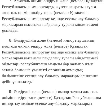
7. Алкоголь өнімін өндіруді және (немесе) Қазақстан
Республикасына импорттауды жүзеге асыратын тұлға
алкоголь өнімін өндіру және (немесе) Қазақстан
Республикасына импорттау кезінде есепке алу-бақылау
маркаларын нысаналы пайдалану туралы міндеттемені
ұсынады.
8. Өндірушінің және (немесе) импорттаушының
алкоголь өнімін өндіру және (немесе) Қазақстан
Республикасына импорттау кезінде есепке алу-бақылау
маркаларын нысаналы пайдалану туралы міндеттемесі
облыстар, республикалық маңызы бар қалалар және
астана бойынша уәкілетті органның аумақтық
бөлімшесіне есепке алу-бақылау маркалары алынғанға
дейін ұсынылады.
9. Өндіруші және (немесе) импорттаушы алкоголь
өнімін өндіру және (немесе) Қазақстан Республикасына
импорттау кезінде есепке алу-бақылау маркаларын