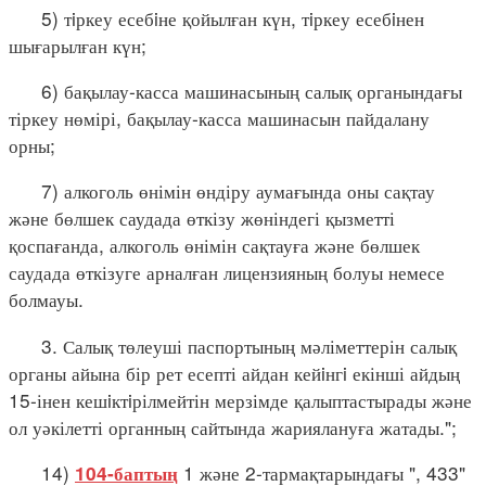
5) тiркеу есебiне қойылған күн, тiркеу есебiнен
шығарылған күн;
6) бақылау-касса машинасының салық органындағы
тіркеу нөмірі, бақылау-касса машинасын пайдалану
орны;
7) алкоголь өнімін өндіру аумағында оны сақтау
және бөлшек саудада өткізу жөніндегі қызметті
қоспағанда, алкоголь өнімін сақтауға және бөлшек
саудада өткізуге арналған лицензияның болуы немесе
болмауы.
3. Салық төлеуші паспортының мәліметтерін салық
органы айына бір рет есепті айдан кейiнгi екінші айдың
15-інен кешiктiрілмейтін мерзімде қалыптастырады және
ол уәкілетті органның сайтында жариялануға жатады.";
14)
1 және 2-тармақтарындағы ", 433"
104-баптың