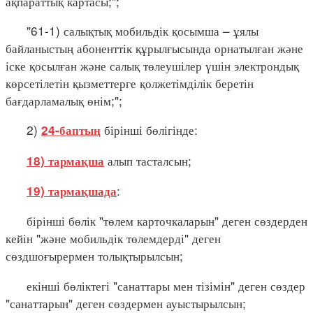
ақпараттық картасы;";
"61-1) салықтық мобильдік қосымша – ұялы
байланыстың абоненттік құрылғысында орнатылған және
іске қосылған және салық төлеушілер үшін электрондық
көрсетілетін қызметтерге қолжетімділік беретін
бағдарламалық өнім;";
2)
бірінші бөлігінде:
24-баптың
алып тасталсын;
18) тармақша
:
19) тармақшада
бірінші бөлік "төлем карточкаларын" деген сөздерден
кейін "және мобильдік төлемдерді" деген
сөздшоғырермен толықтырылсын;
екінші бөліктегі "санаттары мен тізімін" деген сөздер
"санаттарын" деген сөздермен ауыстырылсын;