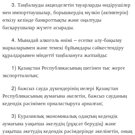
3. Таңбалауды акцизделетін тауарларды өндірушілер
мен импорттаушылар, борышкердің мүлкін (активтерін)
өткізу кезінде банкроттықты және оңалтуды
басқарушылар жүзеге асырады.
4. Мынадай алкоголь өнімі – есепке алу-бақылау
маркаларымен және темекі бұйымдары сәйкестендіру
құралдарымен мiндеттi таңбалануға жатпайды:
1) Қазақстан Республикасының шегінен тыс жерге
экспортталатын;
2) бажсыз сауда дүкендерінің иелері Қазақстан
Республикасының аумағына әкелетін, бажсыз сауданың
кедендік рәсімімен орналастыруға арналған;
3) Еуразиялық экономикалық одақтың кедендік
аумағына уақытша әкелудің (рұқсат берудің) және
уақытша әкетудің кедендік рәсімдерінде әкелінетін, оның