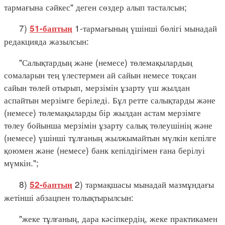
тармағына сәйкес" деген сөздер алып тасталсын;
7)
1-тармағының үшінші бөлігі мынадай
51-баптың
редакцияда жазылсын:
"Салықтардың және (немесе) төлемақылардың
сомаларын тең үлестермен ай сайын немесе тоқсан
сайын төлей отырып, мерзімін ұзарту үш жылдан
аспайтын мерзімге беріледі. Бұл ретте салықтарды және
(немесе) төлемақыларды бір жылдан астам мерзімге
төлеу бойынша мерзімін ұзарту салық төлеушінің және
(немесе) үшінші тұлғаның жылжымайтын мүлкін кепілге
қоюмен және (немесе) банк кепілдігімен ғана берілуі
мүмкін.";
8)
2) тармақшасы мынадай мазмұндағы
52-баптың
жетінші абзацпен толықтырылсын:
"жеке тұлғаның, дара кәсіпкердің, жеке практикамен