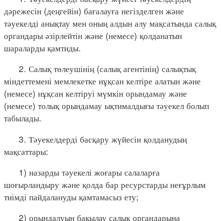
дәрежесін (деңгейін) бағалауға негізделген және
тәуекелді анықтау мен оның алдын алу мақсатында салық
органдары әзірлейтін және (немесе) қолданатын
шараларды қамтиды.
2. Салық төлеушінің (салық агентінің) салықтық
міндеттемені мемлекетке нұқсан келтіре алатын және
(немесе) нұқсан келтіруі мүмкін орындамау және
(немесе) толық орындамау ықтималдығы тәуекел болып
табылады.
3. Тәуекелдерді басқару жүйесін қолданудың
мақсаттары:
1) назарды тәуекелі жоғары салаларға
шоғырландыру және қолда бар ресурстарды неғұрлым
тиімді пайдалануды қамтамасыз ету;
2) орындалуын бақылау салық органдарына