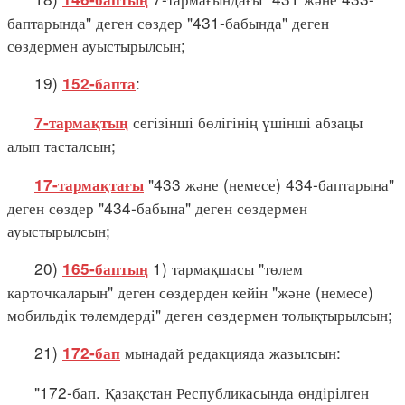
баптарында" деген сөздер "431-бабында" деген
сөздермен ауыстырылсын;
19)
:
152-бапта
сегізінші бөлігінің үшінші абзацы
7-тармақтың
алып тасталсын;
"433 және (немесе) 434-баптарына"
17-тармақтағы
деген сөздер "434-бабына" деген сөздермен
ауыстырылсын;
20)
1) тармақшасы "төлем
165-баптың
карточкаларын" деген сөздерден кейін "және (немесе)
мобильдік төлемдерді" деген сөздермен толықтырылсын;
21)
мынадай редакцияда жазылсын:
172-бап
"172-бап. Қазақстан Республикасында өндірілген