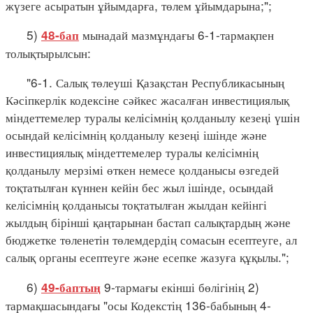
жүзеге асыратын ұйымдарға, төлем ұйымдарына;";
5)
мынадай мазмұндағы 6-1-тармақпен
48-бап
толықтырылсын:
"6-1. Салық төлеуші Қазақстан Республикасының
Кәсіпкерлік кодексіне сәйкес жасалған инвестициялық
міндеттемелер туралы келісімнің қолданылу кезеңі үшін
осындай келісімнің қолданылу кезеңі ішінде және
инвестициялық міндеттемелер туралы келісімнің
қолданылу мерзімі өткен немесе қолданысы өзгедей
тоқтатылған күннен кейін бес жыл ішінде, осындай
келісімнің қолданысы тоқтатылған жылдан кейінгі
жылдың бірінші қаңтарынан бастап салықтардың және
бюджетке төленетін төлемдердің сомасын есептеуге, ал
салық органы есептеуге және есепке жазуға құқылы.";
6)
9-тармағы екінші бөлігінің 2)
49-баптың
тармақшасындағы "осы Кодекстің 136-бабының 4-