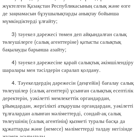
жүктелген Қазақстан Республикасының салық және өзге
де заңнамасын бұзушылықтарды анықтау бойынша
мүмкіндіктерді ұлғайту;
3) тәуекел дәрежесі төмен деп айқындалған салық
төлеушілерге (салық агенттеріне) қатысты салықтық
бақылауды барынша азайту;
4) тәуекел дәрежесіне қарай салықтық әкімшілендіру
шаралары мен тәсілдерін саралап қолдану.
4. Тәуекелдердің дәрежесін (деңгейін) бағалау салық
төлеушілер (салық агенттері) ұсынған салықтық есептілік
деректерін, уәкілетті мемлекеттік органдардан,
ұйымдардан, жергілікті атқарушы органдардан, уәкілетті
тұлғалардан алынған мәліметтерді, сондай-ақ салық
төлеушінің (салық агентінің) қызметі туралы басқа да
құжаттарды және (немесе) мәліметтерді талдау негізінде
жүзеге асырылады.