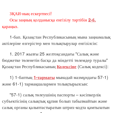
ЗҚАИ-ның ескертпесі!
Осы заңның қолданысқа енгізілу тәртібін
2-б.
қараңыз.
1-бап. Қазақстан Республикасының мына заңнамалық
актілеріне өзгерістер мен толықтырулар енгізілсін:
1. 2017 жылғы 25 желтоқсандағы "Салық және
бюджетке төленетін басқа да міндетті төлемдер туралы"
Қазақстан Республикасының
(Салық кодексі):
Кодексіне
1) 1-баптың
мынадай мазмұндағы 57-1)
1-тармағы
және 61-1) тармақшалармен толықтырылсын:
"57-1) салық төлеушінің паспорты – кәсіпкерлік
субъектісінің салықтық құпия болып табылмайтын және
салық органы қалыптастыратын штрих-кодта қамтылатын