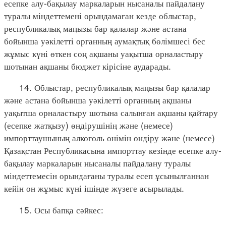
есепке алу-бақылау маркаларын нысаналы пайдалану
туралы міндеттемені орындамаған кезде облыстар,
республикалық маңызы бар қалалар және астана
бойынша уәкілетті органның аумақтық бөлімшесі бес
жұмыс күні өткен соң ақшаны уақытша орналастыру
шотынан ақшаны бюджет кірісіне аударады.
14. Облыстар, республикалық маңызы бар қалалар
және астана бойынша уәкілетті органның ақшаны
уақытша орналастыру шотына салынған ақшаны қайтару
(есепке жатқызу) өндірушінің және (немесе)
импорттаушының алкоголь өнімін өндіру және (немесе)
Қазақстан Республикасына импорттау кезінде есепке алу-
бақылау маркаларын нысаналы пайдалану туралы
міндеттемесін орындағаны туралы есеп ұсынылғаннан
кейін он жұмыс күні ішінде жүзеге асырылады.
15. Осы бапқа сәйкес: