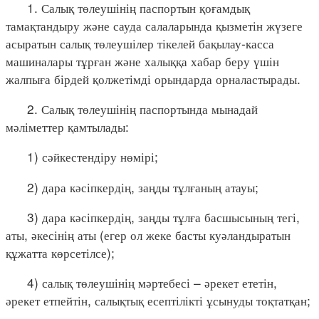
1. Салық төлеушінің паспортын қоғамдық
тамақтандыру және сауда салаларында қызметін жүзеге
асыратын салық төлеушілер тікелей бақылау-касса
машиналары тұрған және халыққа хабар беру үшін
жалпыға бірдей қолжетімді орындарда орналастырады.
2. Салық төлеушінің паспортында мынадай
мәліметтер қамтылады:
1) сәйкестендіру нөмірі;
2) дара кәсіпкердің, заңды тұлғаның атауы;
3) дара кәсіпкердің, заңды тұлға басшысының тегі,
аты, әкесінің аты (егер ол жеке басты куәландыратын
құжатта көрсетілсе);
4) салық төлеушінің мәртебесі – әрекет ететін,
әрекет етпейтін, салықтық есептілікті ұсынуды тоқтатқан;