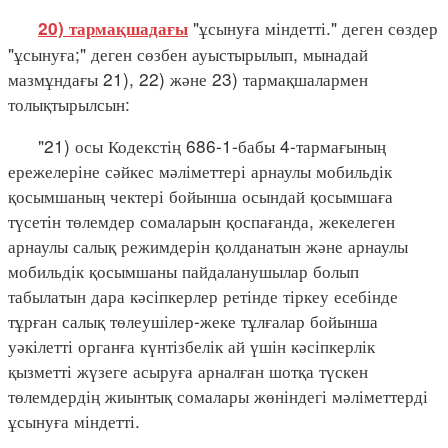
"ұсынуға міндетті." деген сөздер
20) тармақшадағы
"ұсынуға;" деген сөзбен ауыстырылып, мынадай
мазмұндағы 21), 22) және 23) тармақшалармен
толықтырылсын:
"21) осы Кодекстің 686-1-бабы 4-тармағының
ережелеріне сәйкес мәліметтері арнаулы мобильдік
қосымшаның чектері бойынша осындай қосымшаға
түсетін төлемдер сомаларын қоспағанда, жекелеген
арнаулы салық режимдерін қолданатын және арнаулы
мобильдік қосымшаны пайдаланушылар болып
табылатын дара кәсіпкерлер ретінде тіркеу есебінде
тұрған салық төлеушілер-жеке тұлғалар бойынша
уәкілетті органға күнтізбелік ай үшін кәсіпкерлік
қызметті жүзеге асыруға арналған шотқа түскен
төлемдердің жиынтық сомалары жөніндегі мәліметтерді
ұсынуға міндетті.