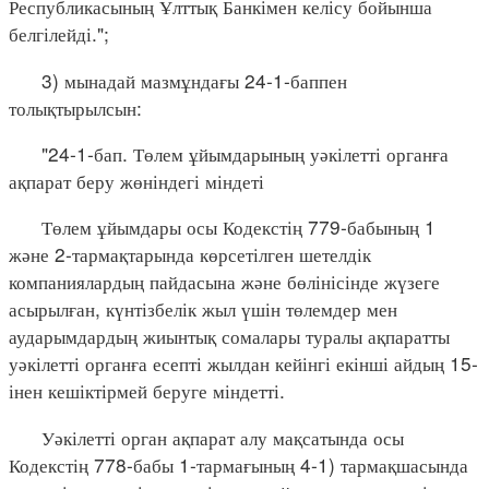
Республикасының Ұлттық Банкімен келісу бойынша
белгілейді.";
3) мынадай мазмұндағы 24-1-баппен
толықтырылсын:
"24-1-бап. Төлем ұйымдарының уәкілетті органға
ақпарат беру жөніндегі міндеті
Төлем ұйымдары осы Кодекстің 779-бабының 1
және 2-тармақтарында көрсетілген шетелдік
компаниялардың пайдасына және бөлінісінде жүзеге
асырылған, күнтізбелік жыл үшін төлемдер мен
аударымдардың жиынтық сомалары туралы ақпаратты
уәкілетті органға есепті жылдан кейінгі екінші айдың 15-
інен кешіктірмей беруге міндетті.
Уәкілетті орган ақпарат алу мақсатында осы
Кодекстің 778-бабы 1-тармағының 4-1) тармақшасында