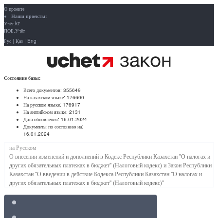
О проекте
Наши проекты:
Учёт.kz
ПОБ.Учёт
Рус
|
Қаз
|
Eng
Состояние базы:
Всего документов:
355649
На казахском языке:
176600
На русском языке:
176917
На английском языке:
2131
Дата обновления:
16.01.2024
Документы по состоянию на:
16.01.2024
на Русском
О внесении изменений и дополнений в Кодекс Республики Казахстан "О налогах и
других обязательных платежах в бюджет" (Налоговый кодекс) и Закон Республики
Казахстан "О введении в действие Кодекса Республики Казахстан "О налогах и
других обязательных платежах в бюджет" (Налоговый кодекс)"