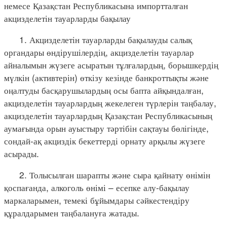
немесе Қазақстан Республикасына импортталған
акцизделетін тауарларды бақылау
1. Акцизделетін тауарларды бақылауды салық
органдары өндірушілердің, акцизделетін тауарлар
айналымын жүзеге асыратын тұлғалардың, борышкердің
мүлкін (активтерін) өткізу кезінде банкроттықты және
оңалтуды басқарушылардың осы бапта айқындалған,
акцизделетін тауарлардың жекелеген түрлерін таңбалау,
акцизделетін тауарлардың Қазақстан Республикасының
аумағында орын ауыстыру тәртібін сақтауы бөлігінде,
сондай-ақ акциздік бекеттерді орнату арқылы жүзеге
асырады.
2. Толысылған шарапты және сыра қайнату өнімін
қоспағанда, алкоголь өнімі – есепке алу-бақылау
маркаларымен, темекі бұйымдары сәйкестендіру
құралдарымен таңбалануға жатады.