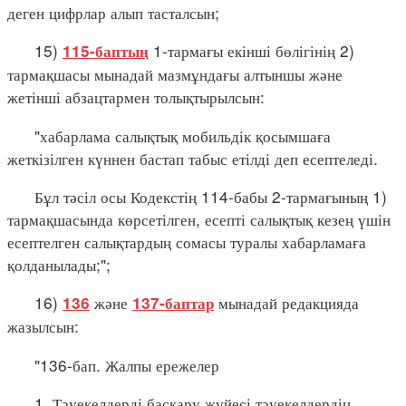
деген цифрлар алып тасталсын;
15)
1-тармағы екінші бөлігінің 2)
115-баптың
тармақшасы мынадай мазмұндағы алтыншы және
жетінші абзацтармен толықтырылсын:
"хабарлама салықтық мобильдік қосымшаға
жеткізілген күннен бастап табыс етілді деп есептеледі.
Бұл тәсіл осы Кодекстің 114-бабы 2-тармағының 1)
тармақшасында көрсетілген, есепті салықтық кезең үшін
есептелген салықтардың сомасы туралы хабарламаға
қолданылады;";
16)
және
мынадай редакцияда
136
137-баптар
жазылсын:
"136-бап. Жалпы ережелер
1. Тәуекелдерді басқару жүйесі тәуекелдердің