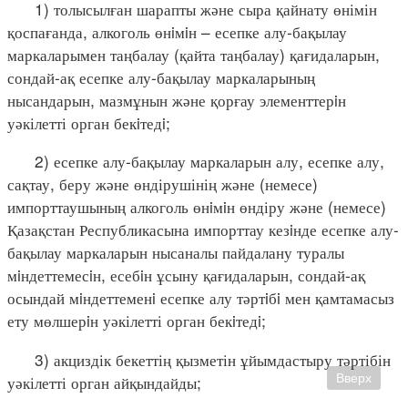
1) толысылған шарапты және сыра қайнату өнімін
қоспағанда, алкоголь өнiмiн – есепке алу-бақылау
маркаларымен таңбалау (қайта таңбалау) қағидаларын,
сондай-ақ есепке алу-бақылау маркаларының
нысандарын, мазмұнын және қорғау элементтерiн
уәкілетті орган бекiтедi;
2) есепке алу-бақылау маркаларын алу, есепке алу,
сақтау, беру және өндірушінің және (немесе)
импорттаушының алкоголь өнiмiн өндіру және (немесе)
Қазақстан Республикасына импорттау кезiнде есепке алу-
бақылау маркаларын нысаналы пайдалану туралы
мiндеттемесiн, есебiн ұсыну қағидаларын, сондай-ақ
осындай мiндеттеменi есепке алу тәртiбi мен қамтамасыз
ету мөлшерiн уәкілетті орган бекiтедi;
3) акциздік бекеттің қызметін ұйымдастыру тәртібін
уәкілетті орган айқындайды;
Вверх