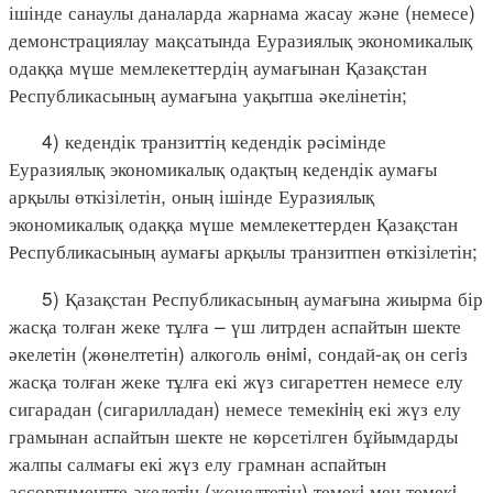
ішінде санаулы даналарда жарнама жасау және (немесе)
демонстрациялау мақсатында Еуразиялық экономикалық
одаққа мүше мемлекеттердің аумағынан Қазақстан
Республикасының аумағына уақытша әкелінетін;
4) кедендік транзиттің кедендік рәсімінде
Еуразиялық экономикалық одақтың кедендік аумағы
арқылы өткізілетін, оның ішінде Еуразиялық
экономикалық одаққа мүше мемлекеттерден Қазақстан
Республикасының аумағы арқылы транзитпен өткізілетін;
5) Қазақстан Республикасының аумағына жиырма бір
жасқа толған жеке тұлға – үш литрден аспайтын шекте
әкелетін (жөнелтетін) алкоголь өнiмi, сондай-ақ он сегiз
жасқа толған жеке тұлға екі жүз сигареттен немесе елу
сигарадан (сигарилладан) немесе темекiнiң екі жүз елу
грамынан аспайтын шекте не көрсетілген бұйымдарды
жалпы салмағы екі жүз елу грамнан аспайтын
ассортиментте әкелетiн (жөнелтетін) темекi мен темекi