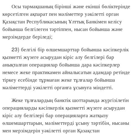
Осы тармақшаның бірінші және екінші бөліктерінде
көрсетілген ақпарат пен мәліметтер уәкілетті орган
Қазақстан Республикасының Ұлттық Банкімен келісу
бойынша белгілеген тәртіппен, нысан бойынша және
мерзімдерде беріледі;
23) белгілі бір өлшемшарттар бойынша кәсіпкерлік
қызметті жүзеге асырудан кіріс алу белгілері бар
анықталған операциялар бойынша дара кәсіпкерлер
немесе жеке практикамен айналысатын адамдар ретінде
тіркеу есебінде тұрмаған жеке тұлғалар бойынша
мәліметтерді уәкілетті органға ұсынуға міндетті.
Жеке тұлғалардың банктік шоттарында жүргізілетін
операцияларды кәсіпкерлік қызметті жүзеге асырудан
кіріс алу белгілері бар операцияларға жатқызу
өлшемшарттарын, мәліметтерді ұсыну тәртібін, нысаны
мен мерзімдерін уәкілетті орган Қазақстан