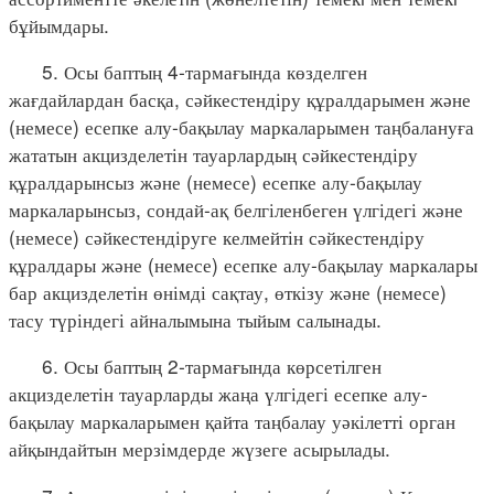
бұйымдары.
5. Осы баптың 4-тармағында көзделген
жағдайлардан басқа, сәйкестендіру құралдарымен және
(немесе) есепке алу-бақылау маркаларымен таңбалануға
жататын акцизделетін тауарлардың сәйкестендіру
құралдарынсыз және (немесе) есепке алу-бақылау
маркаларынсыз, сондай-ақ белгіленбеген үлгідегі және
(немесе) сәйкестендіруге келмейтін сәйкестендіру
құралдары және (немесе) есепке алу-бақылау маркалары
бар акцизделетін өнімді сақтау, өткізу және (немесе)
тасу түріндегі айналымына тыйым салынады.
6. Осы баптың 2-тармағында көрсетілген
акцизделетін тауарларды жаңа үлгідегі есепке алу-
бақылау маркаларымен қайта таңбалау уәкілетті орган
айқындайтын мерзімдерде жүзеге асырылады.