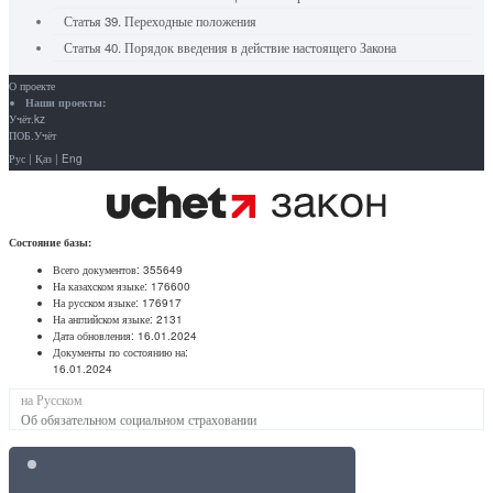
Статья 39. Переходные положения
Статья 40. Порядок введения в действие настоящего Закона
О проекте
Наши проекты:
Учёт.kz
ПОБ.Учёт
Рус
|
Қаз
|
Eng
Состояние базы:
Всего документов:
355649
На казахском языке:
176600
На русском языке:
176917
На английском языке:
2131
Дата обновления:
16.01.2024
Документы по состоянию на:
16.01.2024
на Русском
Об обязательном социальном страховании