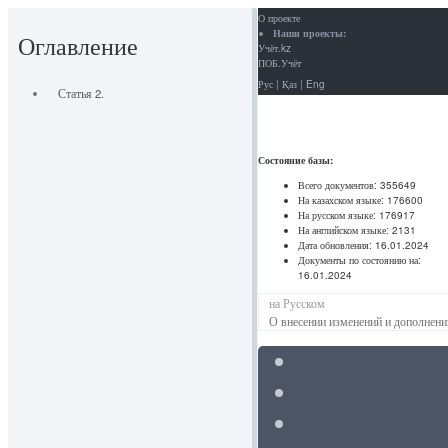
О проекте
Наши проекты:
Оглавление
Учёт.kz
ПОБ.Учёт
Рус
|
Қаз
|
Eng
Статья 2.
Состояние базы:
Всего документов:
355649
На казахском языке:
176600
На русском языке:
176917
На английском языке:
2131
Дата обновления:
16.01.2024
Документы по состоянию на:
16.01.2024
на Русском
О внесении изменений и дополнени