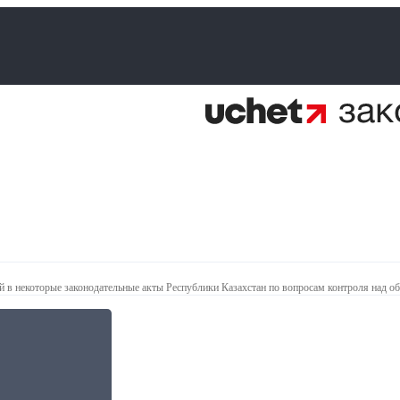
й в некоторые законодательные акты Республики Казахстан по вопросам контроля над об