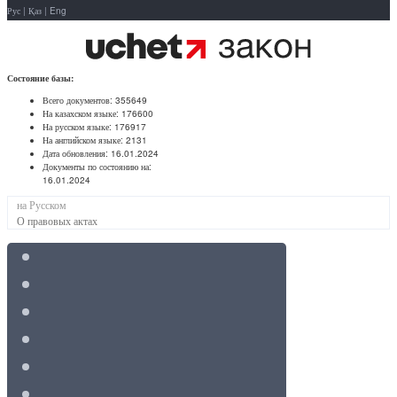
Рус
|
Қаз
|
Eng
Состояние базы:
Всего документов:
355649
На казахском языке:
176600
На русском языке:
176917
На английском языке:
2131
Дата обновления:
16.01.2024
Документы по состоянию на:
16.01.2024
на Русском
О правовых актах