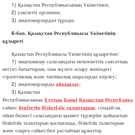
1) Қазақстан Республикасының Үкіметінен;
2) уәкілетті органнан;
3) лицензиарлардан тұрады.
6-бап. Қазақстан Республикасы Үкіметінің
құзыреті
Қазақстан Республикасы Үкіметінің құзыретіне:
1) лицензиялау саласындағы мемлекеттік саясаттың
негізгі бағыттарын, оны жүзеге асыру жөніндегі
стратегиялық және тактикалық шараларды әзірлеу;
2) лицензиарларды
;
айқындау
3) Қазақстан
Республикасының
Ұлттық
Банкi
Қазақстан
Республика
сәйкес
, сондай-ақ
бекiтетiн
бiлiктiлiк
талаптарын
ойын бизнесi саласындағы қызмет түрлерiне қойылатын
бiлiктiлiк талаптарын қоспағанда, бiлiктiлiк талаптарын
және оларға сәйкестiкті растайтын құжаттар