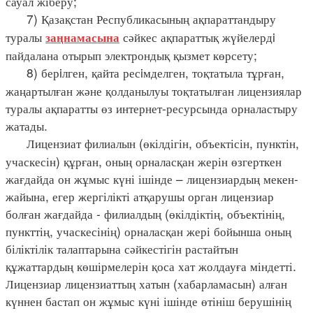
сауал жіберу;
7) Қазақстан Республикасының ақпараттандыру
туралы
сәйкес ақпараттық жүйелердi
заңнамасына
пайдалана отырып электрондық қызмет көрсету;
8) берiлген, қайта ресiмделген, тоқтатыла тұрған,
жаңартылған және қолданылуы тоқтатылған лицензиялар
туралы ақпаратты өз интернет-ресурсында орналастыру
жатады.
Лицензиат филиалын (өкілдігін, объектісін, пунктін,
учаскесін) құрған, оның орналасқан жерін өзгерткен
жағдайда он жұмыс күні ішінде – лицензиардың мекен-
жайына, егер жергілікті атқарушы орган лицензиар
болған жағдайда - филиалдың (өкілдіктің, объектінің,
пункттің, учаскесінің) орналасқан жері бойынша оның
біліктілік талаптарына сәйкестігін растайтын
құжаттардың көшірмелерін қоса хат жолдауға міндетті.
Лицензиар лицензиаттың хатын (хабарламасын) алған
күннен бастап он жұмыс күні ішінде өтініш берушінің