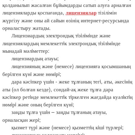
қолданылып жасалған бұйымдарды сатып алуға арналған
лицензияларды қоспағанда,
тізілімін
лицензиялар
жүргізу және оны ай сайын өзінің интернет-ресурсында
орналастыру жатады.
Лицензиардың электрондық тiзiлiмiнде және
лицензиялардың мемлекеттiк электрондық тiзiлiмiнде
мынадай мәлiметтер:
лицензиардың атауы;
лицензияның және (немесе) лицензияға қосымшаның
берiлген күнi және нөмiрi;
дара кәсiпкер үшiн - жеке тұлғаның тегi, аты, әкесiнiң
аты (ол болған кезде), сондай-ақ жеке тұлға дара
кәсiпкер ретiнде мемлекеттiк тiркелген жағдайда куәлiктiң
нөмiрi және оның берiлген күнi;
заңды тұлға үшiн – заңды тұлғаның атауы,
орналасқан жерi;
қызмет түрi және (немесе) қызметтiң кiшi түрлерi;
лицензияның қолданылу мерзiмi;