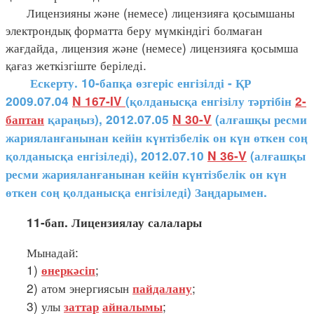
Лицензияны және (немесе) лицензияға қосымшаны
электрондық форматта беру мүмкіндігі болмаған
жағдайда, лицензия және (немесе) лицензияға қосымша
қағаз жеткізгіште беріледі.
Ескерту. 10-бапқа өзгеріс енгізілді - ҚР
2009.07.04
N 167-IV
(қолданысқа енгізілу тәртібін
2-
баптан
қараңыз), 2012.07.05
N 30-V
(алғашқы ресми
жарияланғанынан кейін күнтізбелік он күн өткен соң
қолданысқа енгізіледі), 2012.07.10
N 36-V
(алғашқы
ресми жарияланғанынан кейін күнтізбелік он күн
өткен соң қолданысқа енгізіледі) Заңдарымен.
11-бап. Лицензиялау салалары
Мынадай:
1)
;
өнеркәсіп
2) атом энергиясын
;
пайдалану
3) улы
;
заттар
айналымы