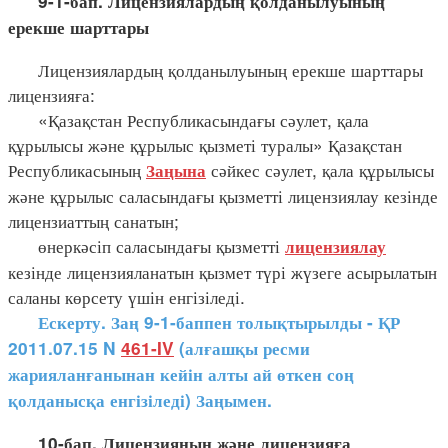
9-1-бап. Лицензиялардың қолданылуының
ерекше шарттары
Лицензиялардың қолданылуының ерекше шарттары
лицензияға:
«Қазақстан Республикасындағы сәулет, қала
құрылысы және құрылыс қызметі туралы» Қазақстан
Республикасының
сәйкес сәулет, қала құрылысы
Заңына
және құрылыс саласындағы қызметті лицензиялау кезінде
лицензиаттың санатын;
өнеркәсіп саласындағы қызметті
лицензиялау
кезінде лицензияланатын қызмет түрі жүзеге асырылатын
саланы көрсету үшін енгізіледі.
Ескерту. Заң 9-1-баппен толықтырылды - ҚР
2011.07.15
N
461-IV
(алғашқы ресми
жарияланғанынан кейін алты ай өткен соң
қолданысқа енгізіледі) Заңымен.
10-бап. Лицензияның және лицензияға