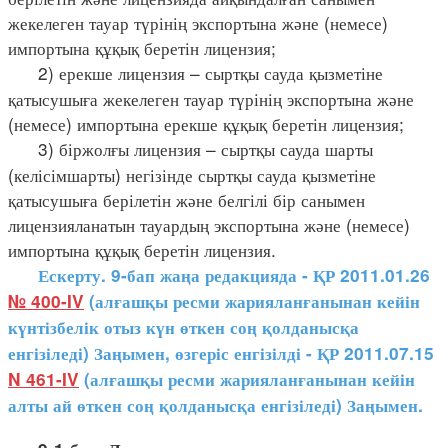
жекелеген тауар түрінің экспортына және (немесе)
импортына құқық беретін лицензия;
2) ерекше лицензия – сыртқы сауда қызметіне
қатысушыға жекелеген тауар түрінің экспортына және
(немесе) импортына ерекше құқық беретін лицензия;
3) біржолғы лицензия – сыртқы сауда шарты
(келісімшарты) негізінде сыртқы сауда қызметіне
қатысушыға берілетін және белгілі бір санымен
лицензияланатын тауардың экспортына және (немесе)
импортына құқық беретін лицензия.
Ескерту. 9-бап жаңа редакцияда - ҚР 2011.01.26
№ 400-IV
(алғашқы ресми жарияланғанынан кейін
күнтізбелік отыз күн өткен соң қолданысқа
енгізіледі) Заңымен, өзгеріс енгізілді - ҚР 2011.07.15
N 461-IV
(алғашқы ресми жарияланғанынан кейін
алты ай өткен соң қолданысқа енгізіледі) Заңымен.