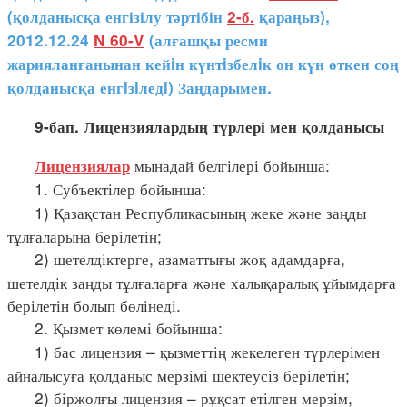
(қолданысқа енгізілу тәртібін
2-б.
қараңыз),
2012.12.24
N 60-V
(алғашқы ресми
жарияланғанынан кейiн күнтiзбелiк он күн өткен соң
қолданысқа енгiзiледi) Заңдарымен.
9-бап. Лицензиялардың түрлері мен қолданысы
мынадай белгілері бойынша:
Лицензиялар
1. Субъектілер бойынша:
1) Қазақстан Республикасының жеке және заңды
тұлғаларына берілетін;
2) шетелдіктерге, азаматтығы жоқ адамдарға,
шетелдік заңды тұлғаларға және халықаралық ұйымдарға
берілетін болып бөлінеді.
2. Қызмет көлемі бойынша:
1) бас лицензия – қызметтің жекелеген түрлерімен
айналысуға қолданыс мерзімі шектеусіз берілетін;
2) біржолғы лицензия – рұқсат етілген мерзім,