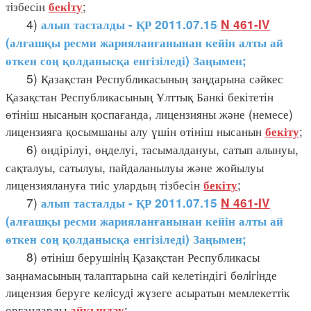
тiзбесін
;
бекiту
4)
алып тасталды - ҚР 2011.07.15
N 461-IV
(алғашқы ресми жарияланғанынан кейін алты ай
өткен соң қолданысқа енгізіледі) Заңымен;
5) Қазақстан Республикасының заңдарына сәйкес
Қазақстан Республикасының Ұлттық Банкі бекітетін
өтініш нысанын қоспағанда, лицензияны және (немесе)
лицензияға қосымшаны алу үшін өтініш нысанын
;
бекіту
6) өндірілуі, өңделуі, тасымалдануы, сатып алынуы,
сақталуы, сатылуы, пайдаланылуы және жойылуы
лицензиялануға тиіс улардың тізбесін
;
бекіту
7)
алып тасталды - ҚР 2011.07.15
N 461-IV
(алғашқы ресми жарияланғанынан кейін алты ай
өткен соң қолданысқа енгізіледі) Заңымен;
8) өтініш берушiнiң Қазақстан Республикасы
заңнамасының талаптарына сай келетіндігі бөлiгiнде
лицензия беруге келiсудi жүзеге асыратын мемлекеттiк
органдарды
;
айқындау