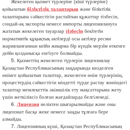
Жекелеген қызмет түрлерiне (кiшi түрлерiне)
қойылатын
және бiлiктiлiк
бiлiктiлiк талаптарын
талаптарына сәйкестігін растайтын құжаттар тізбесін,
сондай-ақ экспорты немесе импорты лицензиялануға
жататын жекелеген тауарлар
бекiтетiн
тiзбесiн
нормативтiк құқықтық актiлердi осы актiлер ресми
жарияланғаннан кейiн жиырма бiр күндiк мерзiм өткенге
дейiн қолданысқа енгiзуге болмайды.
5. Қызметтің жекелеген түрлерін лицензиялау
Қазақстан Республикасының заңдарында көзделген
өнімге қойылатын талаптар, жекелеген өнім түрлерінің,
процестердің сәйкестігін міндетті түрде растау жөніндегі
талаптар мемлекеттік әкімшілік ету мақсаттарына жету
үшін жеткіліксіз болған жағдайларда белгіленеді.
6.
иеліктен шығарылмайды және оны
Лицензия
лицензиат басқа жеке немесе заңды тұлғаға бере
алмайды.
7. Лицензияның күші, Қазақстан Республикасының