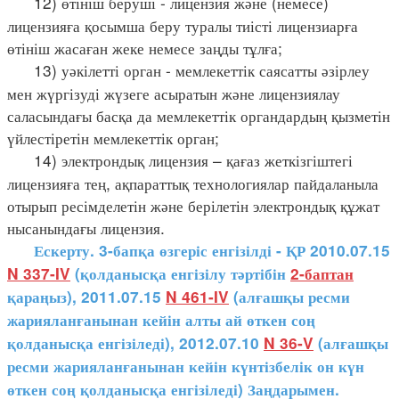
12) өтініш беруші - лицензия және (немесе)
лицензияға қосымша беру туралы тиісті лицензиарға
өтініш жасаған жеке немесе заңды тұлға;
13) уәкілетті орган - мемлекеттік саясатты әзірлеу
мен жүргізуді жүзеге асыратын және лицензиялау
саласындағы басқа да мемлекеттік органдардың қызметін
үйлестіретін мемлекеттік орган;
14) электрондық лицензия – қағаз жеткізгіштегі
лицензияға тең, ақпараттық технологиялар пайдаланыла
отырып ресімделетін және берілетін электрондық құжат
нысанындағы лицензия.
Ескерту. 3-бапқа өзгеріс енгізілді - ҚР 2010.07.15
N 337-IV
(қолданысқа енгізілу тәртібін
2-баптан
қараңыз), 2011.07.15
N 461-IV
(алғашқы ресми
жарияланғанынан кейін алты ай өткен соң
қолданысқа енгізіледі), 2012.07.10
N 36-V
(алғашқы
ресми жарияланғанынан кейін күнтізбелік он күн
өткен соң қолданысқа енгізіледі) Заңдарымен.