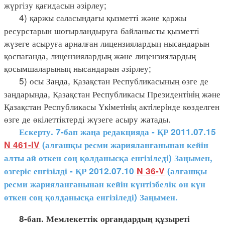
жүргізу қағидасын әзірлеу;
4) қаржы саласындағы қызметті және қаржы
ресурстарын шоғырландыруға байланысты қызметті
жүзеге асыруға арналған лицензиялардың нысандарын
қоспағанда, лицензиялардың және лицензиялардың
қосымшаларының нысандарын әзірлеу;
5) осы Заңда, Қазақстан Республикасының өзге де
заңдарында, Қазақстан Республикасы Президентiнiң және
Қазақстан Республикасы Үкiметiнiң актiлерiнде көзделген
өзге де өкілеттіктерді жүзеге асыру жатады.
Ескерту. 7-бап жаңа редакцияда - ҚР 2011.07.15
N 461-IV
(алғашқы ресми жарияланғанынан кейін
алты ай өткен соң қолданысқа енгізіледі) Заңымен,
өзгеріс енгізілді - ҚР 2012.07.10
N 36-V
(алғашқы
ресми жарияланғанынан кейін күнтізбелік он күн
өткен соң қолданысқа енгізіледі) Заңымен.
8-бап. Мемлекеттік органдардың құзыреті