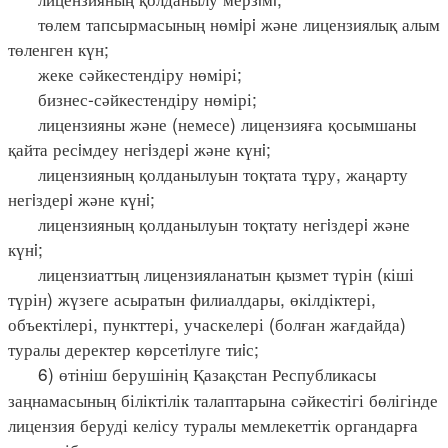
төлем тапсырмасының нөмiрi және лицензиялық алым
төленген күн;
жеке сәйкестендіру нөмірі;
бизнес-сәйкестендіру нөмірі;
лицензияны және (немесе) лицензияға қосымшаны
қайта ресiмдеу негiздерi және күнi;
лицензияның қолданылуын тоқтата тұру, жаңарту
негiздерi және күнi;
лицензияның қолданылуын тоқтату негiздерi және
күнi;
лицензиаттың лицензияланатын қызмет түрін (кіші
түрін) жүзеге асыратын филиалдары, өкілдіктері,
объектілері, пункттері, учаскелері (болған жағдайда)
туралы деректер көрсетiлуге тиiс;
6) өтініш берушінің Қазақстан Республикасы
заңнамасының біліктілік талаптарына сәйкестігі бөлігінде
лицензия беруді келісу туралы мемлекеттік органдарға