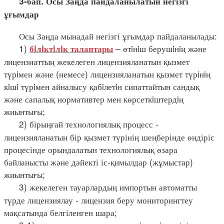
3-бап. Осы Заңда пайдаланылатын негізгі
ұғымдар
Осы Заңда мынадай негізгі ұғымдар пайдаланылады:
1)
– өтiнiш берушiнiң және
бiлiктiлiк талаптары
лицензиаттың жекелеген лицензияланатын қызмет
түрiмен және (немесе) лицензияланатын қызмет түрiнiң
кiшi түрiмен айналысу қабiлетiн сипаттайтын сандық
және сапалық нормативтер мен көрсеткiштердiң
жиынтығы;
2) бірыңғай технологиялық процесс -
лицензияланатын бір қызмет түрінің шеңберінде өндіріс
процесінде орындалатын технологиялық өзара
байланысты және дәйекті іс-қимылдар (жұмыстар)
жиынтығы;
3) жекелеген тауарлардың импортын автоматты
түрде лицензиялау - лицензия беру мониторингтеу
мақсатында белгіленген шара;