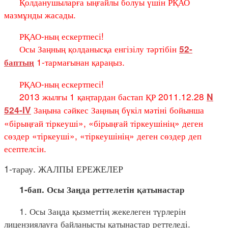
Қ
олданушылар
ғ
а ы
ңғ
айлы болуы
ү
шін Р
Қ
АО
мазм
ұ
нды жасады.
РҚАО-ның ескертпесі!
Осы Заңның қолданысқа енгізілу тәртібін
52-
1-тармағынан қараңыз.
баптың
РҚАО-ның ескертпесі!
2013 жылғы 1 қаңтардан бастап ҚР 2011.12.28
N
Заңына сәйкес Заңның бүкіл мәтіні бойынша
524-IV
«бірыңғай тіркеуші», «бірыңғай тіркеушінің» деген
сөздер «тіркеуші», «тіркеушінің» деген сөздер деп
есептелсін.
1-тарау. ЖАЛПЫ ЕРЕЖЕЛЕР
1-бап. Осы Заңда реттелетін қатынастар
1. Осы Заңда қызметтің жекелеген түрлерін
лицензиялауға байланысты қатынастар реттеледі.