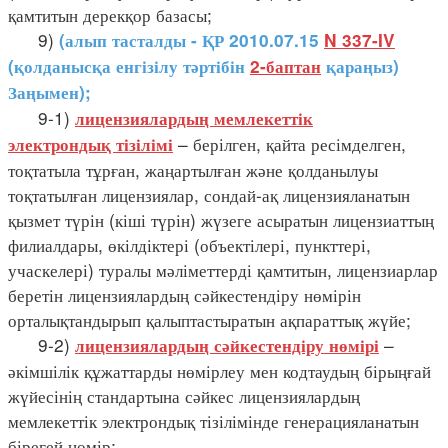
қамтитын дерекқор базасы;
9)
(алып тасталды - ҚР 2010.07.15
N 337-IV
(қолданысқа енгізілу тәртібін
2-баптан
қараңыз)
Заңымен);
9-1)
лицензиялардың мемлекеттік
– берілген, қайта ресімделген,
электрондық тізілімі
тоқтатыла тұрған, жаңартылған және қолданылуы
тоқтатылған лицензиялар, сондай-ақ лицензияланатын
қызмет түрін (кіші түрін) жүзеге асыратын лицензиаттың
филиалдары, өкілдіктері (объектілері, пункттері,
учаскелері) туралы мәліметтерді қамтитын, лицензиарлар
беретін лицензиялардың сәйкестендіру нөмірін
орталықтандырып қалыптастыратын ақпараттық жүйе;
9-2)
–
лицензиялардың сәйкестендіру нөмірі
әкімшілік құжаттарды нөмірлеу мен кодтаудың бірыңғай
жүйесінің стандартына сәйкес лицензиялардың
мемлекеттік электрондық тізілімінде генерацияланатын
бірегей нөмір;