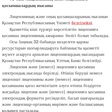
қосымшалардың нысаны
Лицензияның және оның қосымшаларының нысанын
Қазақстан Республикасының Үкіметі
.
белгілейді
Қызметтің кіші түрлері көрсетілетін лицензияға
қосымша лицензияның ажырамас бөлігі болып табылады.
Осы Заңның 32-бабында көзделген қаржы
ресурстарын шоғырландыруға байланысты қызметті
жүзеге асыруға арналған лицензиялардың нысандарын
Қазақстан Республикасының Ұлттық Банкі белгілейді.
Лицензия және (немесе) лицензияға қосымша
электрондық нысанда беріледі. Өтініш беруші немесе
лицензиат лицензияны және (немесе) лицензияға
қосымшаны қағаз жеткізгіште алуға өтініш білдірген
жағдайда лицензия және (немесе) лицензияға қосымша
электрондық форматта ресімделіп, басып шығарылады
және лицензиар-органның мөрімен және басшысының
қолымен расталады.