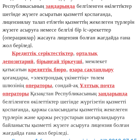
Республикасының
белгiленген өкiлеттiктер
заңдарында
шегiнде жүзеге асыратын қызметтi қоспағанда,
лицензиялау талап етiлетiн қызметтiң жекелеген түрлерiн
жүзеге асыруға немесе белгiлi бiр iс-әрекеттер
(операциялар) жасауға лицензия болған жағдайда ғана
жол берiледi.
,
Кредиттік серіктестіктер
орталық
,
, мемлекет
депозитарий
бірыңғай тіркеуші
қатысатын
,
кредиттік бюро
өзара сақтандыру
қоғамдары, «электрондық үкіметтің» төлем
шлюзінің
, сондай-ақ
операторы
Ұлттық почта
Қазақстан Республикасының
операторы
заңдарында
белгіленген өкілеттіктер шегінде жүргізетін қызметті
қоспағанда, қаржы саласындағы қызметтің жекелеген
түрлерін және қаржы ресурстарын шоғырландыруға
байланысты қызметті жүзеге асыруға лицензия болған
жағдайда ғана жол беріледі.