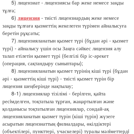
5) лицензиат - лицензиясы бар жеке немесе заңды
тұлға;
6)
- тиісті лицензиардың жеке немесе
лицензия
заңды тұлғаға қызметтің жекелеген түрімен айналысуға
беретін рұқсаты;
7) лицензияланатын қызмет түрі (бұдан әрі - қызмет
түрі) - айналысу үшін осы Заңға сәйкес лицензия алу
талап етілетін қызмет түрі (белгілі бір іс-әрекет
(операция, сақтандыру сыныптары);
8) лицензияланатын қызмет түрінің кіші түрі (бұдан
әрі - қызметтің кіші түрі) - тиісті қызмет түрін бір
лицензия шеңберінде нақтылау;
8-1) лицензиялар тізілімі - берiлген, қайта
ресiмделген, тоқтатыла тұрған, жаңартылған және
қолданысы тоқтатылған лицензиялар, сондай-ақ
лицензияланатын қызмет түрін (кіші түрін) жүзеге
асыратын лицензиаттың филиалдары, өкілдіктері
(объектілері, пункттері, учаскелері) туралы мәлiметтердi