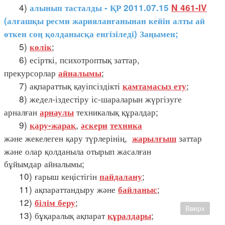
4)
алынып тасталды - ҚР 2011.07.15
N 461-IV
(алғашқы ресми жарияланғанынан кейін алты ай
өткен соң қолданысқа енгізіледі) Заңымен;
5)
;
көлік
6) есірткі, психотроптық заттар,
прекурсорлар
;
айналымы
7) ақпараттық қауіпсіздікті
;
қамтамасыз ету
8) жедел-іздестіру іс-шараларын жүргізуге
арналған
техникалық құралдар;
арнаулы
9)
,
қару-жарақ
әскери
техника
және жекелеген қару түрлерінің,
заттар
жарылғыш
және олар қолданыла отырып жасалған
бұйымдар айналымы;
10) ғарыш кеңістігін
;
пайдалану
11) ақпараттандыру және
;
байланыс
12)
;
білім беру
Вверх
13) бұқаралық ақпарат
;
құралдары