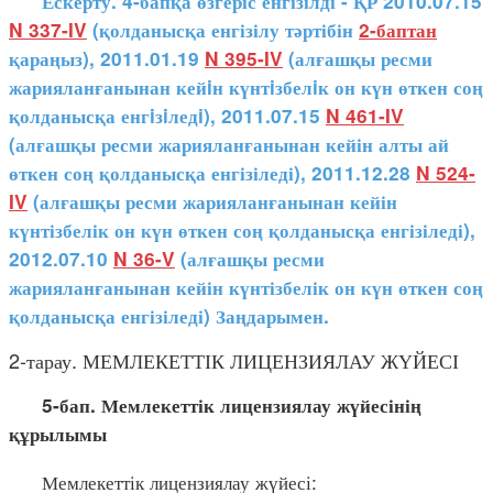
Ескерту. 4-бапқа өзгеріс енгізілді - ҚР 2010.07.15
N 337-IV
(қолданысқа енгізілу тәртібін
2-баптан
қараңыз), 2011.01.19
N 395-IV
(алғашқы ресми
жарияланғанынан кейiн күнтiзбелiк он күн өткен соң
қолданысқа енгiзiледi), 2011.07.15
N 461-IV
(алғашқы ресми жарияланғанынан кейін алты ай
өткен соң қолданысқа енгізіледі), 2011.12.28
N 524-
IV
(алғашқы ресми жарияланғанынан кейін
күнтізбелік он күн өткен соң қолданысқа енгізіледі),
2012.07.10
N 36-V
(алғашқы ресми
жарияланғанынан кейін күнтізбелік он күн өткен соң
қолданысқа енгізіледі) Заңдарымен.
2-тарау. МЕМЛЕКЕТТІК ЛИЦЕНЗИЯЛАУ ЖҮЙЕСІ
5-бап. Мемлекеттік лицензиялау жүйесінің
құрылымы
Мемлекеттік лицензиялау жүйесі: