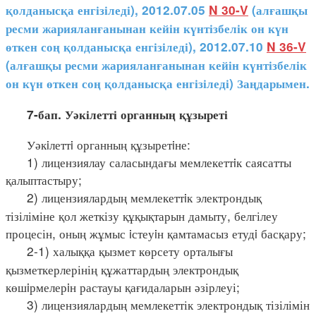
қолданысқа енгізіледі), 2012.07.05
N 30-V
(алғашқы
ресми жарияланғанынан кейін күнтізбелік он күн
өткен соң қолданысқа енгізіледі), 2012.07.10
N 36-V
(алғашқы ресми жарияланғанынан кейін күнтізбелік
он күн өткен соң қолданысқа енгізіледі) Заңдарымен.
7-бап. Уәкілетті органның құзыреті
Уәкiлеттi органның құзыретiне:
1) лицензиялау саласындағы мемлекеттiк саясатты
қалыптастыру;
2) лицензиялардың мемлекеттiк электрондық
тізіліміне қол жеткізу құқықтарын дамыту, белгілеу
процесін, оның жұмыс iстеуiн қамтамасыз етудi басқару;
2-1) халыққа қызмет көрсету орталығы
қызметкерлерінің құжаттардың электрондық
көшiрмелерiн растауы қағидаларын әзірлеуі;
3) лицензиялардың мемлекеттік электрондық тізілімін