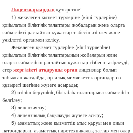
құзыретіне:
Лицензиарлардың
1) жекелеген қызмет түрлеріне (кіші түрлеріне)
қойылатын бiлiктiлiк талаптары жобаларын және оларға
сәйкестiкті растайтын құжаттар тiзбесін әзiрлеу және
уәкілетті органмен келісу.
Жекелеген қызмет түрлерiне (кiшi түрлерiне)
қойылатын бiлiктiлiк талаптарының жобаларын және
оларға сәйкестiгін растайтын құжаттар тiзбесін әзiрлеудi,
егер
лицензиар болып
жергiлiктi атқарушы орган
табылған жағдайда, орталық мемлекеттiк органдар өз
құзыретi шегiнде жүзеге асырады;
2) өтiнiш берушiнiң бiлiктiлiк талаптарына сәйкестiгiн
белгiлеу;
3) лицензиялау;
4) лицензиялық бақылауды жүзеге асыру;
5) азаматтық және қызметтік атыс қаруы мен оның
патрондарын, азаматтық пиротехникалық заттар мен олар