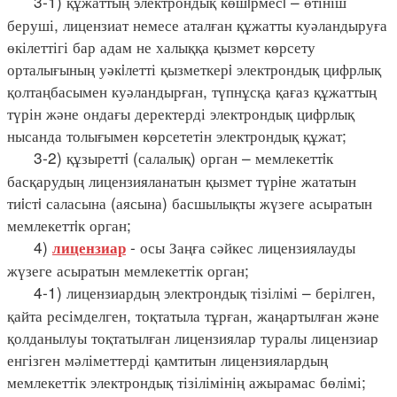
3-1) құжаттың электрондық көшiрмесi – өтініш
беруші, лицензиат немесе аталған құжатты куәландыруға
өкілеттігі бар адам не халыққа қызмет көрсету
орталығының уәкiлетті қызметкерi электрондық цифрлық
қолтаңбасымен куәландырған, түпнұсқа қағаз құжаттың
түрін және ондағы деректерді электрондық цифрлық
нысанда толығымен көрсететін электрондық құжат;
3-2) құзыреттi (салалық) орган – мемлекеттiк
басқарудың лицензияланатын қызмет түрiне жататын
тиiстi саласына (аясына) басшылықты жүзеге асыратын
мемлекеттiк орган;
4)
- осы Заңға сәйкес лицензиялауды
лицензиар
жүзеге асыратын мемлекеттік орган;
4-1) лицензиардың электрондық тізілімі – берілген,
қайта ресімделген, тоқтатыла тұрған, жаңартылған және
қолданылуы тоқтатылған лицензиялар туралы лицензиар
енгізген мәліметтерді қамтитын лицензиялардың
мемлекеттік электрондық тізілімінің ажырамас бөлімі;