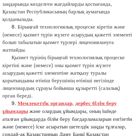
заңдарында көзделген жағдайларды қоспағанда,
Қазақстан Республикасының барлық аумағында
қолданылады.
8. Бірыңғай технологиялық процеске кіретін және
(немесе) қызмет түрін жүзеге асырудың қажетті элементі
болып табылатын қызмет түрлері лицензиялануға
жатпайды.
Қызмет түрінің бірыңғай технологиялық процеске
кіретіні және (немесе) оны қызмет түрін жүзеге
асырудың қажетті элементіне жатқызу туралы
қорытындыны өтініш берушінің өтініші негізінде
лицензиардың сұрауы бойынша құзыретті (салалық)
орган береді.
9.
,
Мемлекеттiк органдар
дербес бiлiм беру
және олардың ұйымдары, оның iшiнде
ұйымдары
аталған ұйымдарда бiлiм беру бағдарламаларын енгiзетiн
және (немесе) iске асыратын шетелдiк заңды тұлғалар,
сондай-ақ Қазақстанның Даму Банкi Қазақстан