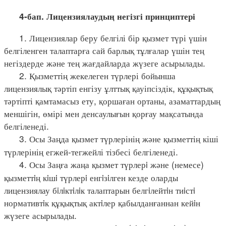
4-бап. Лицензиялаудың негізгі принциптері
1. Лицензиялар беру белгілі бір қызмет түрі үшін
белгіленген талаптарға сай барлық тұлғалар үшін тең
негіздерде және тең жағдайларда жүзеге асырылады.
2. Қызметтің жекелеген түрлері бойынша
лицензиялық тәртіп енгізу ұлттық қауіпсіздік, құқықтық
тәртіпті қамтамасыз ету, қоршаған ортаны, азаматтардың
меншігін, өмірі мен денсаулығын қорғау мақсатында
белгіленеді.
3. Осы Заңда қызмет түрлерінің және қызметтің кіші
түрлерінің егжей-тегжейлі тізбесі белгіленеді.
4. Осы Заңға жаңа қызмет түрлерi және (немесе)
қызметтiң кiшi түрлерi енгiзiлген кезде оларды
лицензиялау бiлiктiлiк талаптарын белгiлейтiн тиiстi
нормативтiк құқықтық актiлер қабылданғаннан кейiн
жүзеге асырылады.