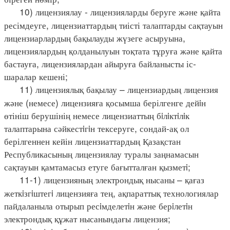
10) лицензиялау - лицензияларды беруге және қайта
ресімдеуге, лицензиаттардың тиісті талаптарды сақтауын
лицензиарлардың бақылауды жүзеге асыруына,
лицензиялардың қолданылуын тоқтата тұруға және қайта
бастауға, лицензиялардан айыруға байланысты іс-
шаралар кешені;
11) лицензиялық бақылау – лицензиардың лицензия
және (немесе) лицензияға қосымша берілгенге дейiн
өтініш берушінің немесе лицензиаттың бiлiктiлiк
талаптарына сәйкестiгiн тексеруге, сондай-ақ ол
берілгеннен кейін лицензиаттардың Қазақстан
Республикасының лицензиялау туралы заңнамасын
сақтауын қамтамасыз етуге бағытталған қызметi;
11-1) лицензияның электрондық нысаны – қағаз
жеткiзгiштегi лицензияға тең, ақпараттық технологиялар
пайдаланыла отырып ресiмделетiн және берiлетiн
электрондық құжат нысанындағы лицензия;