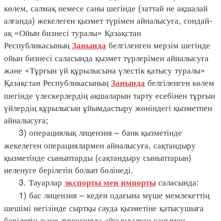
көлем, салмақ немесе саны шегінде (заттай не ақшалай
алғанда) жекелеген қызмет түрімен айналысуға, сондай-
ақ «Ойын бизнесі туралы» Қазақстан
Республикасының
белгіленген мерзім шегінде
Заңында
ойын бизнесі саласында қызмет түрлерімен айналысуға
және «Тұрғын үй құрылысына үлестік қатысу туралы»
Қазақстан Республикасының
белгіленген көлем
Заңында
шегінде үлескерлердің ақшаларын тарту есебінен тұрғын
үйлердің құрылысын ұйымдастыру жөніндегі қызметпен
айналысуға;
3) операциялық лицензия – банк қызметінде
жекелеген операциялармен айналысуға, сақтандыру
қызметінде сыныптарды (сақтандыру сыныптарын)
иеленуге берілетін болып бөлінеді.
3. Тауарлар
саласында:
экспорты мен импорты
1) бас лицензия – кеден одағына мүше мемлекеттің
шешімі негізінде сыртқы сауда қызметіне қатысушыға
берілетін және лицензияда айқындалған санымен