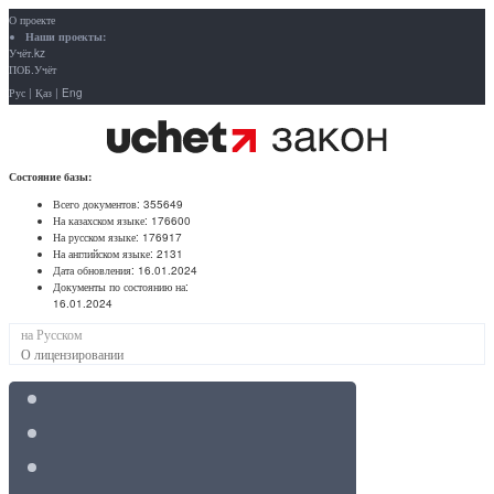
О проекте
Наши проекты:
Учёт.kz
ПОБ.Учёт
Рус
|
Қаз
|
Eng
Состояние базы:
Всего документов:
355649
На казахском языке:
176600
На русском языке:
176917
На английском языке:
2131
Дата обновления:
16.01.2024
Документы по состоянию на:
16.01.2024
на Русском
О лицензировании