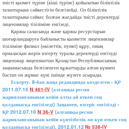
тиісті қызмет түріне (кіші түріне) қойылатын біліктілік
талаптарына сәйкестігін белгілейді. Ол біліктілік
талаптарына сәйкес болған жағдайда тиісті деректерді
лицензиялар тізіліміне енгізеді.
Қаржы саласында және қаржы ресурстарын
шоғырландыруға байланысты қызметте лицензиялар
тізіліміне филиал (өкілеттік, пункт) құру, оның
орналасқан жерін өзгерту туралы деректерді енгізуді
лицензиар лицензиаттан Қазақстан Республикасының
заңнамасында белгіленген құжаттарды алған күннен
бастап он жұмыс күні ішінде жүзеге асырады.
Ескерту. 8-бап жаңа редакцияда көзделген - ҚР
2011.07.15
N 461-IV
(алғашқы ресми
жарияланғанынан кейін алты ай өткен соң
қолданысқа енгізіледі) Заңымен, өзгеріс енгізілді -
ҚР 2012.07.10
N 36-V
(алғашқы ресми
жарияланғанынан кейін күнтізбелік он күн өткен соң
қолданысқа енгізіледі), 2012.01.12
№ 538-IV