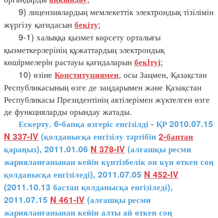
9) лицензиялардың мемлекеттік электрондық тізілімін
жүргізу қағидасын
;
бекіту
9-1) халыққа қызмет көрсету орталығы
қызметкерлерінің құжаттардың электрондық
көшiрмелерiн растауы қағидаларын
;
бекiтуі
10) өзіне
, осы Заңмен, Қазақстан
Конституциямен
Республикасының өзге де заңдарымен және Қазақстан
Республикасы Президентінің актілерімен жүктелген өзге
де функцияларды орындау жатады.
Ескерту. 6-бапқа өзгеріс енгізілді - ҚР 2010.07.15
N 337-IV
(қолданысқа енгізілу тәртібін
2-баптан
қараңыз), 2011.01.06
N 378-IV
(алғашқы ресми
жарияланғанынан кейін күнтізбелік он күн өткен соң
қолданысқа енгізіледі), 2011.07.05
N 452-IV
(2011.10.13 бастап қолданысқа енгізіледі),
2011.07.15
N 461-IV
(алғашқы ресми
жарияланғанынан кейін алты ай өткен соң