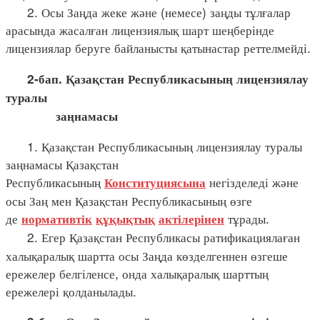
2. Осы Заңда жеке және (немесе) заңды тұлғалар
арасында жасалған лицензиялық шарт шеңберінде
лицензиялар беруге байланысты қатынастар реттелмейді.
2-бап. Қазақстан Республикасының лицензиялау
туралы
заңнамасы
1. Қазақстан Республикасының лицензиялау туралы
заңнамасы Қазақстан
Республикасының
негізделеді және
Конституциясына
осы Заң мен Қазақстан Республикасының өзге
де
тұрады.
нормативтік
құқықтық
актілерінен
2. Егер Қазақстан Республикасы ратификациялаған
халықаралық шартта осы Заңда көзделгеннен өзгеше
ережелер белгіленсе, онда халықаралық шарттың
ережелері қолданылады.