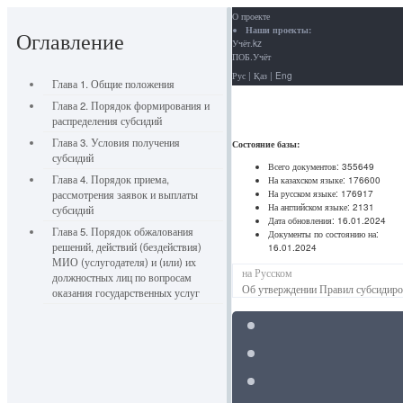
О проекте
Наши проекты:
Оглавление
Учёт.kz
ПОБ.Учёт
Рус
|
Қаз
|
Eng
Глава 1. Общие положения
Глава 2. Порядок формирования и
распределения субсидий
Глава 3. Условия получения
Состояние базы:
субсидий
Всего документов:
355649
Глава 4. Порядок приема,
На казахском языке:
176600
На русском языке:
176917
рассмотрения заявок и выплаты
На английском языке:
2131
субсидий
Дата обновления:
16.01.2024
Глава 5. Порядок обжалования
Документы по состоянию на:
решений, действий (бездействия)
16.01.2024
МИО (услугодателя) и (или) их
на Русском
должностных лиц по вопросам
Об утверждении Правил субсидиро
оказания государственных услуг