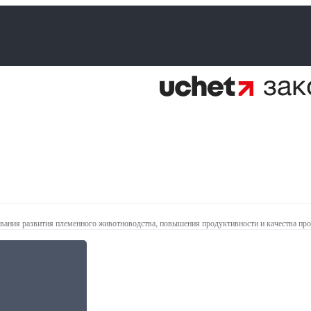
вания развития племенного животноводства, повышения продуктивности и качества пр