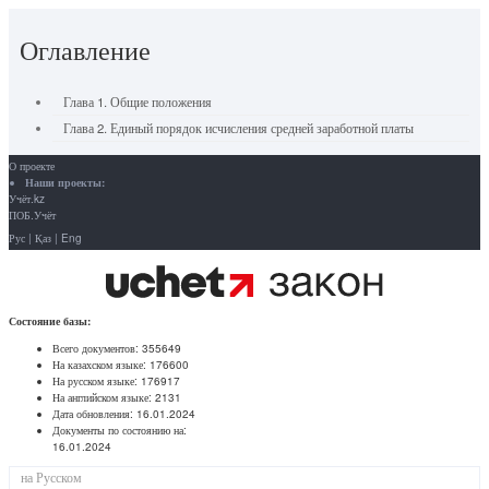
Оглавление
Глава 1. Общие положения
Глава 2. Единый порядок исчисления средней заработной платы
О проекте
Наши проекты:
Учёт.kz
ПОБ.Учёт
Рус
|
Қаз
|
Eng
Состояние базы:
Всего документов:
355649
На казахском языке:
176600
На русском языке:
176917
На английском языке:
2131
Дата обновления:
16.01.2024
Документы по состоянию на:
16.01.2024
на Русском