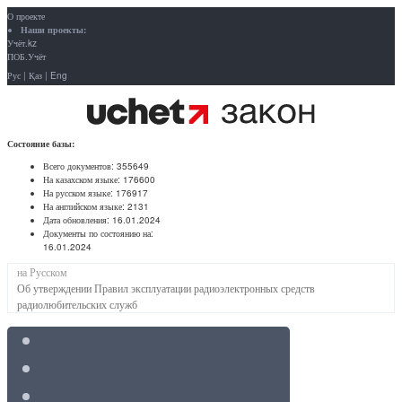
О проекте
Наши проекты:
Учёт.kz
ПОБ.Учёт
Рус
|
Қаз
|
Eng
Состояние базы:
Всего документов:
355649
На казахском языке:
176600
На русском языке:
176917
На английском языке:
2131
Дата обновления:
16.01.2024
Документы по состоянию на:
16.01.2024
на Русском
Об утверждении Правил эксплуатации радиоэлектронных средств
радиолюбительских служб