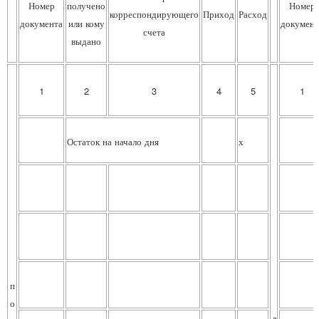
Номер
получено
Номер
корреспондирующего
Приход
Расход
документа
или кому
документ
счета
выдано
1
2
3
4
5
1
Остаток на начало дня
х
п
о
л