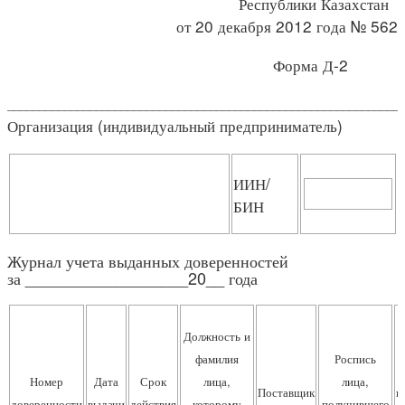
Республики Казахстан
от 20 декабря 2012 года № 562
Форма Д-2
______________________________________________________________
Организация (индивидуальный предприниматель)
ИИН/
БИН
Журнал учета выданных доверенностей
за __________________20__ года
Должность и
фамилия
Роспись
Номер
Дата
Срок
лица,
лица,
Поставщик
п
доверенности
выдачи
действия
которому
получившего