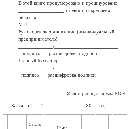
В этой книге пронумеровано и прошнуровано
________________ страниц и скреплено
печатью.
М.П.
Руководитель организации (индивидуальный
предприниматель)
____________/______________________
подпись расшифровка подписи
Главный бухгалтер
____________/______________________
подпись расшифровка подписи
2-ая страница формы КО-4
Касса за "___"_______________20__год
От кого
Номер