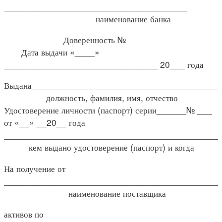
_____________________________________
наименование банка
Доверенность №
Дата выдачи «____»
_______________________________ 20___ года
Выдана______________________________________
должность, фамилия, имя, отчество
Удостоверение личности (паспорт) серии______№ ___
от «__» __20__ года
___________________________________________
кем выдано удостоверение (паспорт) и когда
На получение от
____________________________________________
наименование поставщика
активов по