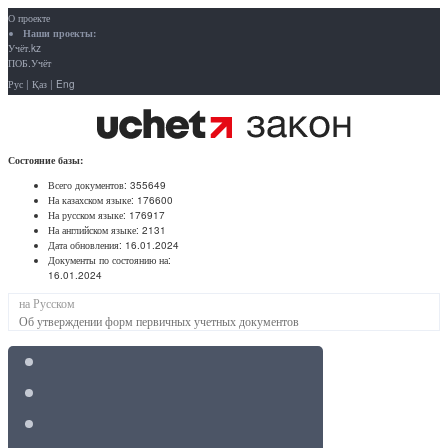
О проекте
Наши проекты:
Учёт.kz
ПОБ.Учёт
Рус
|
Қаз
|
Eng
Состояние базы:
Всего документов:
355649
На казахском языке:
176600
На русском языке:
176917
На английском языке:
2131
Дата обновления:
16.01.2024
Документы по состоянию на:
16.01.2024
на Русском
Об утверждении форм первичных учетных документов