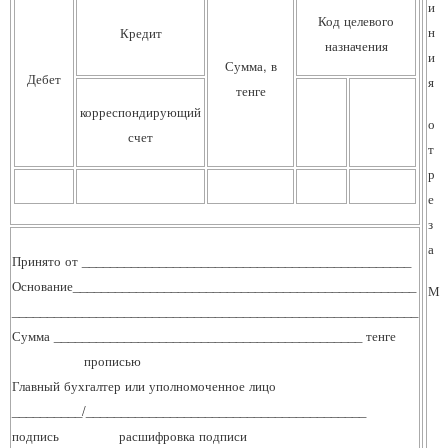
и
Код целевого
н
Кредит
назначения
и
Сумма, в
Дебет
я
тенге
корреспондирующий
о
счет
т
р
е
з
а
Принято от _______________________________________________
Основание_________________________________________________
М.
__________________________________________________________
Сумма ____________________________________________ тенге
прописью
Главный бухгалтер или уполномоченное лицо
__________/________________________________________
подпись расшифровка подписи