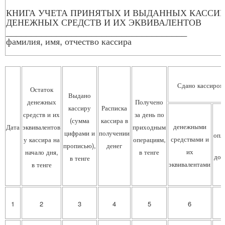
КНИГА УЧЕТА ПРИНЯТЫХ И ВЫДАННЫХ КАССИ
ДЕНЕЖНЫХ СРЕДСТВ И ИХ ЭКВИВАЛЕНТОВ
____________________________________
фамилия, имя, отчество кассира
Сдано кассиром
Остаток
Выдано
денежных
Получено
кассиру
Расписка
средств и их
за день по
(сумма
кассира в
денежными
Дата
эквивалентов
приходным
цифрами и
получении
опл
средствами и
у кассира на
операциям,
прописью),
денег
их
начало дня,
в тенге
док
в тенге
эквивалентами
в тенге
1
2
3
4
5
6