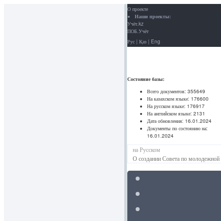
О проекте
Наши проекты:
Учёт.kz
ПОБ.Учёт
Рус
|
Қаз
|
Eng
Состояние базы:
Всего документов:
355649
На казахском языке:
176600
На русском языке:
176917
На английском языке:
2131
Дата обновления:
16.01.2024
Документы по состоянию на:
16.01.2024
на Русском
О создании Совета по молодежной 