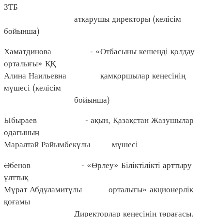
ЗТБ
атқарушы директоры (келісім
бойынша)
Хаматдинова - «Отбасыны кешенді қолдау
орталығы» ҚҚ
Алина Наильевна қамқоршылар кеңесінің
мүшесі (келісім
бойынша)
Ыбыраев - ақын, Қазақстан Жазушылар
одағының
Маралтай Райымбекұлы мүшесі
Әбенов - «Өрлеу» Біліктілікті арттыру
ұлттық
Мұрат Абдуламитұлы орталығы» акционерлік
қоғамы
Директорлар кеңесінің төрағасы.