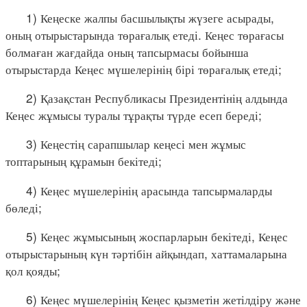
1) Кеңеске жалпы басшылықты жүзеге асырады,
оның отырыстарында төрағалық етеді. Кеңес төрағасы
болмаған жағдайда оның тапсырмасы бойынша
отырыстарда Кеңес мүшелерінің бірі төрағалық етеді;
2) Қазақстан Республикасы Президентінің алдында
Кеңес жұмысы туралы тұрақты түрде есеп береді;
3) Кеңестің сарапшылар кеңесі мен жұмыс
топтарының құрамын бекітеді;
4) Кеңес мүшелерінің арасында тапсырмаларды
бөледі;
5) Кеңес жұмысының жоспарларын бекітеді, Кеңес
отырыстарының күн тәртібін айқындап, хаттамаларына
қол қояды;
6) Кеңес мүшелерінің Кеңес қызметін жетілдіру және