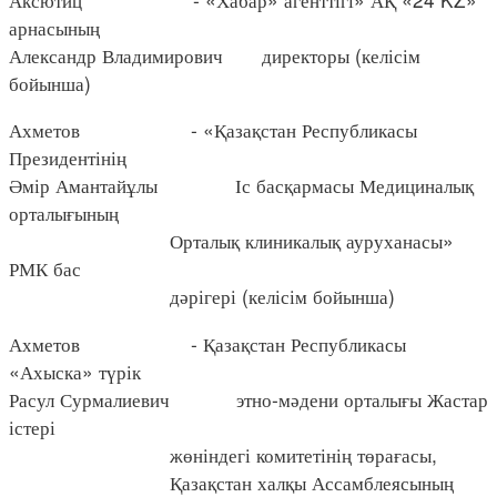
арнасының
Александр Владимирович директоры (келісім
бойынша)
Ахметов - «Қазақстан Республикасы
Президентінің
Әмір Амантайұлы Іс басқармасы Медициналық
орталығының
Орталық клиникалық ауруханасы»
РМК бас
дәрігері (келісім бойынша)
Ахметов - Қазақстан Республикасы
«Ахыска» түрік
Расул Сурмалиевич этно-мәдени орталығы Жастар
істері
жөніндегі комитетінің төрағасы,
Қазақстан халқы Ассамблеясының