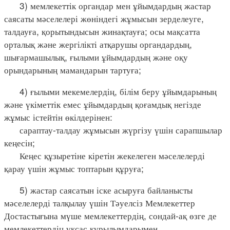
3) мемлекеттік органдар мен ұйымдардың жастар
саясаты мәселелері жөніндегі жұмысын зерделеуге,
талдауға, қорытындысын жинақтауға; осы мақсатта
орталық және жергілікті атқарушы органдардың,
шығармашылық, ғылыми ұйымдардың және оқу
орындарының мамандарын тартуға;
4) ғылыми мекемелердің, білім беру ұйымдарының
және үкіметтік емес ұйымдардың қоғамдық негізде
жұмыс істейтін өкілдерінен:
сараптау-талдау жұмысын жүргізу үшін сарапшылар
кеңесін;
Кеңес құзыретіне кіретін жекелеген мәселелерді
қарау үшін жұмыс топтарын құруға;
5) жастар саясатын іске асыруға байланысты
мәселелерді талқылау үшін Тәуелсіз Мемлекеттер
Достастығына мүше мемлекеттердің, сондай-ақ өзге де
мемлекеттердің ұқсас құрылымдарымен