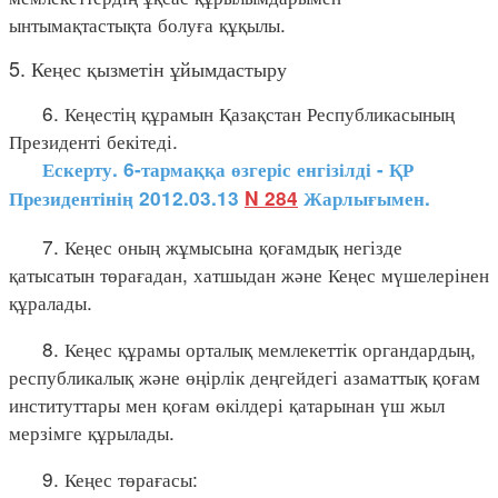
ынтымақтастықта болуға құқылы.
5. Кеңес қызметін ұйымдастыру
6. Кеңестің құрамын Қазақстан Республикасының
Президенті бекітеді.
Ескерту. 6-тармаққа өзгеріс енгізілді - ҚР
Президентінің 2012.03.13
N 284
Жарлығымен.
7. Кеңес оның жұмысына қоғамдық негізде
қатысатын төрағадан, хатшыдан және Кеңес мүшелерінен
құралады.
8. Кеңес құрамы орталық мемлекеттік органдардың,
республикалық және өңірлік деңгейдегі азаматтық қоғам
институттары мен қоғам өкілдері қатарынан үш жыл
мерзімге құрылады.
9. Кеңес төрағасы: