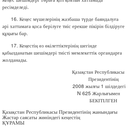
ресімделеді.
16. Кеңес мүшелерінің жазбаша түрде баяндалуға
әрі хаттамаға қоса берілуге тиіс ерекше пікірін білдіруге
құқығы бар.
17. Кеңестің өз өкілеттіктерінің шегінде
қабылданатын шешімдері тиісті мемлекеттік органдарға
жолданады.
Қазақстан Республикасы
Президентінің
2008 жылғы 1 шілдедегі
N 625 Жарлығымен
БЕКІТІЛГЕН
Қазақстан Республикасы Президентінің жанындағы
Жастар саясаты жөніндегі кеңестің
ҚҰРАМЫ