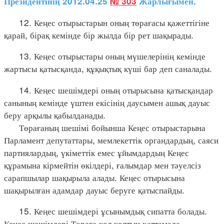
Президентінің 2012.04.25
№ 303
Жарлығымен.
12. Кеңес отырыстарын оның төрағасы қажеттігіне
қарай, бірақ кемінде бір жылда бір рет шақырады.
13. Кеңес отырыстары оның мүшелерінің кемінде
жартысы қатысқанда, құқықтық күші бар деп саналады.
14. Кеңес шешімдері оның отырысына қатысқандар
санының кемінде үштен екісінің даусымен ашық дауыс
беру арқылы қабылданады.
Төрағаның шешімі бойынша Кеңес отырыстарына
Парламент депутаттары, мемлекеттік органдардың, саяси
партиялардың, үкіметтік емес ұйымдардың Кеңес
құрамына кірмейтін өкілдері, ғалымдар мен тәуелсіз
сарапшылар шақырыла алады. Кеңес отырысына
шақырылған адамдар дауыс беруге қатыспайды.
15. Кеңес шешімдері ұсынымдық сипатта болады.
Кеңес шешімдері Төраға қол қоятын хаттамада