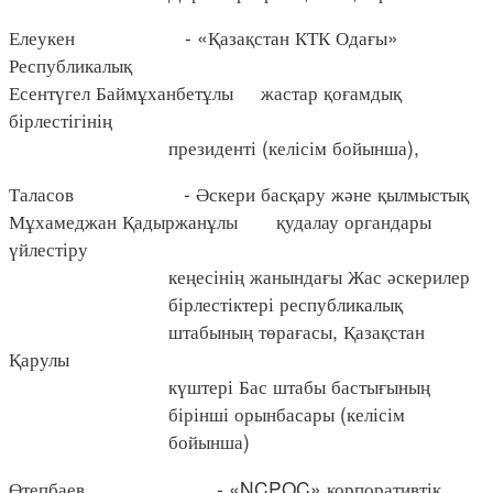
Елеукен - «Қазақстан КТК Одағы»
Республикалық
Есентүгел Баймұханбетұлы жастар қоғамдық
бірлестігінің
президенті (келісім бойынша),
Таласов - Әскери басқару және қылмыстық
Мұхамеджан Қадыржанұлы қудалау органдары
үйлестіру
кеңесінің жанындағы Жас әскерилер
бірлестіктері республикалық
штабының төрағасы, Қазақстан
Қарулы
күштері Бас штабы бастығының
бірінші орынбасары (келісім
бойынша)
Өтепбаев - «NCPOC» корпоративтік