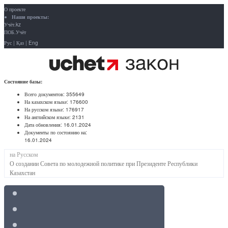
О проекте
Наши проекты:
Учёт.kz
ПОБ.Учёт
Рус
|
Қаз
|
Eng
Состояние базы:
Всего документов:
355649
На казахском языке:
176600
На русском языке:
176917
На английском языке:
2131
Дата обновления:
16.01.2024
Документы по состоянию на:
16.01.2024
на Русском
О создании Совета по молодежной политике при Президенте Республики
Казахстан