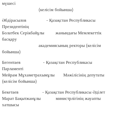
мүшесі
(келісім бойынша)
Әбдірасылов - Қазақстан Республикасы
Президентінің
Болатбек Серікбайұлы жанындағы Мемлекеттік
басқару
академиясының ректоры (келісім
бойынша)
Бегентаев - Қазақстан Республикасы
Парламенті
Мейрам Мұхаметрахымұлы Мәжілісінің депутаты
(келісім бойынша)
Бекетаев - Қазақстан Республикасы Әділет
Марат Бақытжанұлы министрлігінің жауапты
хатшысы