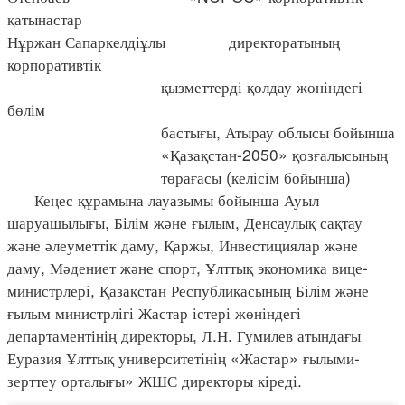
қатынастар
Нұржан Сапаркелдіұлы директоратының
корпоративтік
қызметтерді қолдау жөніндегі
бөлім
бастығы, Атырау облысы бойынша
«Қазақстан-2050» қозғалысының
төрағасы (келісім бойынша)
Кеңес құрамына лауазымы бойынша Ауыл
шаруашылығы, Білім және ғылым, Денсаулық сақтау
және әлеуметтік даму, Қаржы, Инвестициялар және
даму, Мәдениет және спорт, Ұлттық экономика вице-
министрлері, Қазақстан Республикасының Білім және
ғылым министрлігі Жастар істері жөніндегі
департаментінің директоры, Л.Н. Гумилев атындағы
Еуразия Ұлттық университетінің «Жастар» ғылыми-
зерттеу орталығы» ЖШС директоры кіреді.