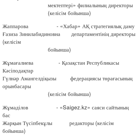
мектептері» филиалының директоры
(келісім бойынша)
Жаппарова - «Хабар» АҚ стратегиялық даму
Ғазиза Зинилабидиновна департаментінің директоры
(келісім
бойынша)
Жұмағалиева - Қазақстан Республикасы
Кәсіподақтар
Гүлнәр Амангелдіқызы федерациясы төрағасының
орынбасары
(келісім бойынша)
Жұмаділов - «Saigez.kz» саяси сайтының
бас
Жарқын Түсіпбекұлы редакторы (келісім
бойынша)