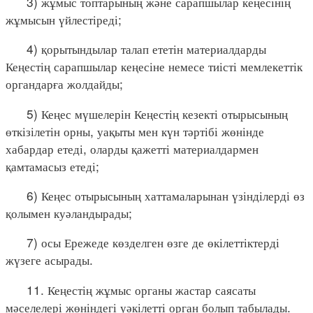
3) жұмыс топтарының және сарапшылар кеңесінің
жұмысын үйлестіреді;
4) қорытындылар талап ететін материалдарды
Кеңестің сарапшылар кеңесіне немесе тиісті мемлекеттік
органдарға жолдайды;
5) Кеңес мүшелерін Кеңестің кезекті отырысының
өткізілетін орны, уақыты мен күн тәртібі жөнінде
хабардар етеді, оларды қажетті материалдармен
қамтамасыз етеді;
6) Кеңес отырысының хаттамаларынан үзінділерді өз
қолымен куәландырады;
7) осы Ережеде көзделген өзге де өкілеттіктерді
жүзеге асырады.
11. Кеңестің жұмыс органы жастар саясаты
мәселелері жөніндегі уәкілетті орган болып табылады.