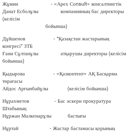
Жұмин - «Арех Соnsult» консалтингтік
Данат Есболұлы компанияның бас директоры
(келісім
бойынша)
Дұйшенов - "Қазақстан жастарының
конгресі" ЗТБ
Ғани Сұлтанұлы атқарушы директоры (келісім
бойынша)
Қыдырова - «Қазконтент» АҚ Басқарма
төрағасы
Айдос Арғынбайұлы (келісім бойынша)
Нұрахметов - Бас әскери прокуратура
Штабының
Нұржан Малкенарұлы бастығы
Нұртай - Жастар бастамасы қорының