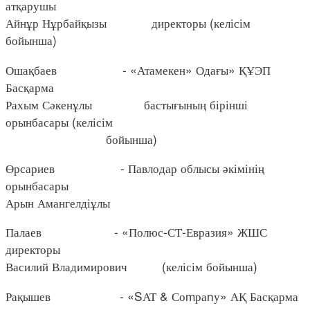
атқарушы
Айнұр Нұрбайқызы директоры (келісім
бойынша)
Ошақбаев - «Атамекен» Одағы» ҚҰЭП
Басқарма
Рахым Сәкенұлы бастығының бірінші
орынбасары (келісім
бойынша)
Өрсариев - Павлодар облысы әкімінің
орынбасары
Арын Амангелдіұлы
Палаев - «Полюс-СТ-Евразия» ЖШС
директоры
Василий Владимирович (келісім бойынша)
Рақышев - «SАТ & Соmраnу» АҚ Басқарма