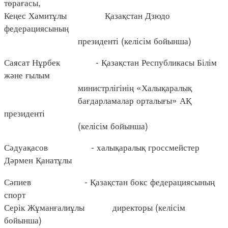
төрағасы,
Кеңес Хамитұлы Қазақстан Дзюдо
федерациясының
президенті (келісім бойынша)
Саясат Нұрбек - Қазақстан Республикасы Білім
және ғылым
министрлігінің «Халықаралық
бағдарламалар орталығы» АҚ
президенті
(келісім бойынша)
Сәдуақасов - халықаралық гроссмейстер
Дәрмен Қанатұлы
Сәпиев - Қазақстан бокс федерациясының
спорт
Серік Жұманғалиұлы директоры (келісім
бойынша)