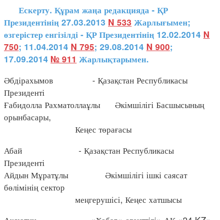
Ескерту. Құрам жаңа редакцияда - ҚР
Президентінің 27.03.2013
N 533
Жарлығымен;
өзгерістер енгізілді - ҚР Президентінің 12.02.2014
N
750
; 11.04.2014
N 795
; 29.08.2014
N 900
;
17.09.2014
№ 911
Жарлықтарымен.
Әбдірахымов - Қазақстан Республикасы
Президенті
Ғабидолла Рахматоллаұлы Әкімшілігі Басшысының
орынбасары,
Кеңес төрағасы
Абай - Қазақстан Республикасы
Президенті
Айдын Мұратұлы Әкімшілігі ішкі саясат
бөлімінің сектор
меңгерушісі, Кеңес хатшысы
Аксютиц - «Хабар» агенттігі» АҚ «24 KZ»