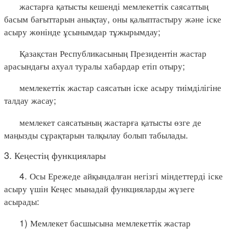
жастарға қатысты кешенді мемлекеттік саясаттың
басым бағыттарын анықтау, оны қалыптастыру және іске
асыру жөнінде ұсынымдар тұжырымдау;
Қазақстан Республикасының Президентін жастар
арасындағы ахуал туралы хабардар етіп отыру;
мемлекеттік жастар саясатын іске асыру тиімділігіне
талдау жасау;
мемлекет саясатының жастарға қатысты өзге де
маңызды сұрақтарын талқылау болып табылады.
3. Кеңестің функциялары
4. Осы Ережеде айқындалған негізгі міндеттерді іске
асыру үшін Кеңес мынадай функцияларды жүзеге
асырады:
1) Мемлекет басшысына мемлекеттік жастар