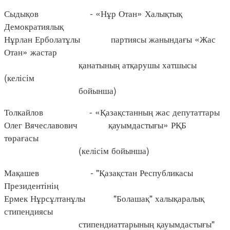
Сыдықов - «Нұр Отан» Халықтық
Демократиялық
Нұрлан Ерболатұлы партиясы жанындағы «Жас
Отан» жастар
қанатының атқарушы хатшысы
(келісім
бойынша)
Толкайлов - «Қазақстанның жас депутаттары
Олег Вячеславович қауымдастығы» РҚБ
төрағасы
(келісім бойынша)
Мақашев - "Қазақстан Республикасы
Президентінің
Ермек Нұрсұлтанұлы "Болашақ" халықаралық
стипендиясы
стипендиаттарының қауымдастығы"