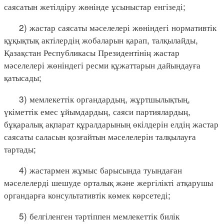
саясатын жетілдіру жөнінде ұсыныстар енгізеді;
2) жастар саясаты мәселелері жөніндегі нормативтік
құқықтық актілердің жобаларын қарап, талқылайды,
Қазақстан Республикасы Президентінің жастар
мәселелері жөніндегі ресми құжаттарын дайындауға
қатысады;
3) мемлекеттік органдардың, жұртшылықтың,
үкіметтік емес ұйымдардың, саяси партиялардың,
бұқаралық ақпарат құралдарының өкілдерін елдің жастар
саясаты саласын қозғайтын мәселелерін талқылауға
тартады;
4) жастармен жұмыс барысында туындаған
мәселелерді шешуде орталық және жергілікті атқарушы
органдарға консультативтік көмек көрсетеді;
5) белгіленген тәртіппен мемлекеттік билік