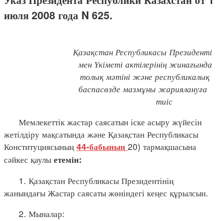
июля 2008 года N 625.
Қазақстан Республикасы Президенті
мен Үкіметі актілерінің жинағында
толық мәтіні және республикалық
баспасөзде мазмұны жариялануға
тиіс
Мемлекеттік жастар саясатын іске асыру жүйесін
жетілдіру мақсатында және Қазақстан Республикасы
Конституциясының
20) тармақшасына
44-бабының
сәйкес қаулы
етемін:
1. Қазақстан Республикасы Президентінің
жанындағы Жастар саясаты жөніндегі кеңес құрылсын.
2. Мыналар: