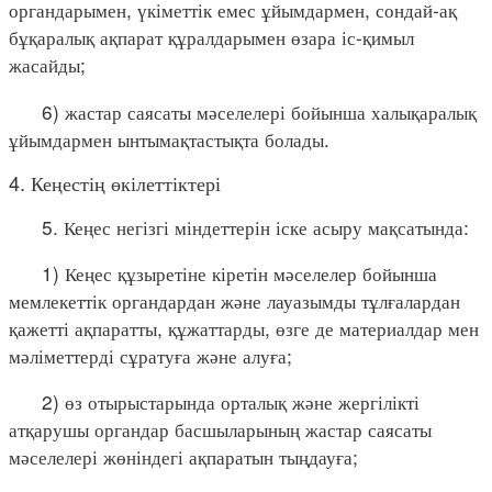
органдарымен, үкіметтік емес ұйымдармен, сондай-ақ
бұқаралық ақпарат құралдарымен өзара іс-қимыл
жасайды;
6) жастар саясаты мәселелері бойынша халықаралық
ұйымдармен ынтымақтастықта болады.
4. Кеңестің өкілеттіктері
5. Кеңес негізгі міндеттерін іске асыру мақсатында:
1) Кеңес құзыретіне кіретін мәселелер бойынша
мемлекеттік органдардан және лауазымды тұлғалардан
қажетті ақпаратты, құжаттарды, өзге де материалдар мен
мәліметтерді сұратуға және алуға;
2) өз отырыстарында орталық және жергілікті
атқарушы органдар басшыларының жастар саясаты
мәселелері жөніндегі ақпаратын тыңдауға;