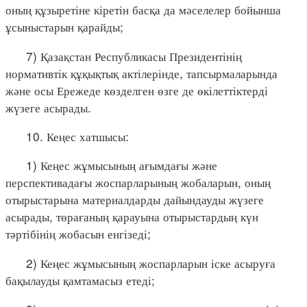
оның құзыретіне кіретін басқа да мәселелер бойынша
ұсыныстарын қарайды;
7) Қазақстан Республикасы Президентінің
нормативтік құқықтық актілерінде, тапсырмаларында
және осы Ережеде көзделген өзге де өкілеттіктерді
жүзеге асырады.
10. Кеңес хатшысы:
1) Кеңес жұмысының ағымдағы және
перспективадағы жоспарларының жобаларын, оның
отырыстарына материалдарды дайындауды жүзеге
асырады, төрағаның қарауына отырыстардың күн
тәртібінің жобасын енгізеді;
2) Кеңес жұмысының жоспарларын іске асыруға
бақылауды қамтамасыз етеді;