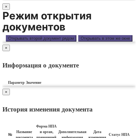
×
Режим открытия
документов
Открывать второй документ рядом
Открывать в этом же окне
×
Информация о документе
Параметр
Значение
×
История изменения документа
Форма НПА
Название
и орган,
Дополнительная
Дата
№
Статус НПА
документа
принявший
информация
изменения