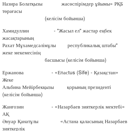
Назира Болатқызы жасөспірімдер ұйымы» РҚБ
төрағасы
(келісім бойынша)
Хамидуллин - "Жасыл ел" жастар еңбек
жасақтарының
Рахат Мұхамедсәлімұлы республикалық штабы"
жеке мекемесінің
басшысы (келісім бойынша)
Ержанова - «Еnасtus (Sife) - Қазақстан»
Жеке
Альбина Мейірбекқызы қорының президенті
(келісім бойынша)
Жанғозин - «Назарбаев зияткерлік мектебі»
АҚ
Әнуар Қанатұлы «Астана қаласының Назарбаев
зияткерлік