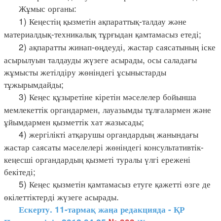
Жұмыс органы:
1) Кеңестің қызметін ақпараттық-талдау және
материалдық-техникалық
тұрғыдан қамтамасыз етеді;
2) ақпаратты жинап-өңдеуді, жастар саясатының іске
асырылуын талдауды жүзеге асырады, осы саладағы
жұмысты жетілдіру жөніндегі ұсыныстарды
тұжырымдайды;
3) Кеңес құзыретіне кіретін мәселелер бойынша
мемлекеттік органдармен, лауазымды тұлғалармен және
ұйымдармен қызметтік хат жазысады;
4) жергілікті атқарушы органдардың жанындағы
жастар саясаты мәселелері жөніндегі консультативтік-
кеңесші органдардың қызметі туралы үлгі ережені
бекітеді;
5) Кеңес қызметін қамтамасыз етуге қажетті өзге де
өкілеттіктерді жүзеге асырады.
Ескерту. 11-тармақ жаңа редакцияда - ҚР