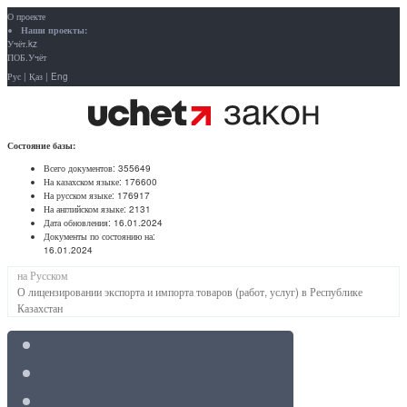
О проекте
Наши проекты:
Учёт.kz
ПОБ.Учёт
Рус
|
Қаз
|
Eng
Состояние базы:
Всего документов:
355649
На казахском языке:
176600
На русском языке:
176917
На английском языке:
2131
Дата обновления:
16.01.2024
Документы по состоянию на:
16.01.2024
на Русском
О лицензировании экспорта и импорта товаров (работ, услуг) в Республике
Казахстан