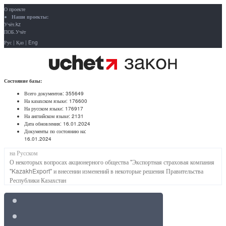
О проекте
Наши проекты:
Учёт.kz
ПОБ.Учёт
Рус
|
Қаз
|
Eng
Состояние базы:
Всего документов:
355649
На казахском языке:
176600
На русском языке:
176917
На английском языке:
2131
Дата обновления:
16.01.2024
Документы по состоянию на:
16.01.2024
на Русском
О некоторых вопросах акционерного общества "Экспортная страховая компания
"KazakhExport" и внесении изменений в некоторые решения Правительства
Республики Казахстан