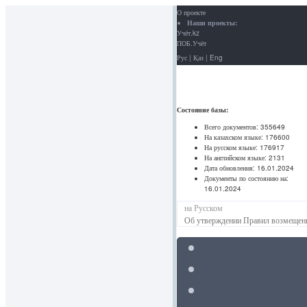
О проекте
Наши проекты:
Учёт.kz
ПОБ.Учёт
Рус
|
Қаз
|
Eng
Состояние базы:
Всего документов:
355649
На казахском языке:
176600
На русском языке:
176917
На английском языке:
2131
Дата обновления:
16.01.2024
Документы по состоянию на:
16.01.2024
на Русском
Об утверждении Правил возмещения