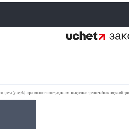
 вреда (ущерба), причиненного пострадавшим, вследствие чрезвычайных ситуаций при