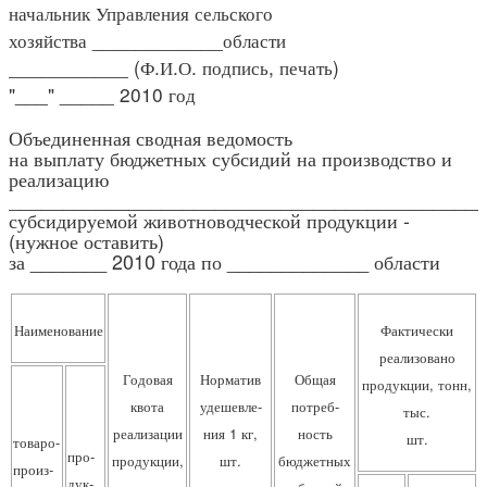
начальник Управления сельского
хозяйства ____________области
___________ (Ф.И.О. подпись, печать)
"___" _____ 2010 год
Объединенная сводная ведомость
на выплату бюджетных субсидий на производство и
реализацию
____________________________________________
субсидируемой животноводческой продукции -
(нужное оставить)
за _______ 2010 года по _____________ области
Наиме
нование
Фактически
реализовано
Годовая
Норматив
Общая
продукции, тонн,
квота
удешевле-
потреб-
тыс.
реализации
ния 1 кг,
ность
шт.
товаро-
про-
продукции,
шт.
бюджетных
произ-
дук-