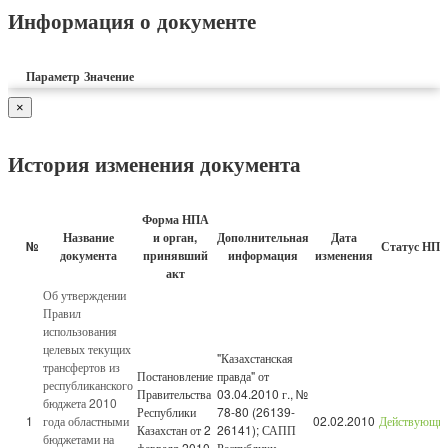
Информация о документе
Параметр
Значение
×
История изменения документа
Форма НПА
Название
и орган,
Дополнительная
Дата
№
Статус НП
документа
принявший
информация
изменения
акт
Об утверждении
Правил
использования
целевых текущих
"Казахстанская
трансфертов из
Постановление
правда" от
республиканского
Правительства
03.04.2010 г., №
бюджета 2010
Республики
78-80 (26139-
1
года областными
02.02.2010
Действующи
Казахстан от 2
26141); САПП
бюджетами на
февраля 2010
Республики