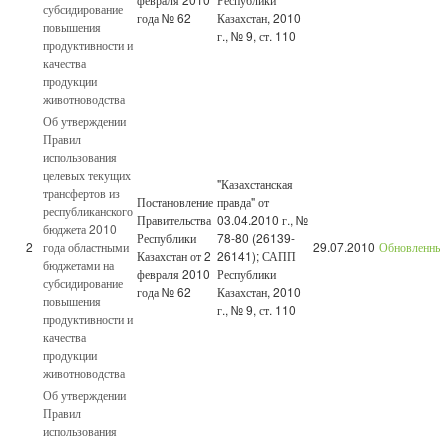
субсидирование
года № 62
Казахстан, 2010
повышения
г., № 9, ст. 110
продуктивности и
качества
продукции
животноводства
Об утверждении
Правил
использования
целевых текущих
"Казахстанская
трансфертов из
Постановление
правда" от
республиканского
Правительства
03.04.2010 г., №
бюджета 2010
Республики
78-80 (26139-
2
года областными
29.07.2010
Обновленны
Казахстан от 2
26141); САПП
бюджетами на
февраля 2010
Республики
субсидирование
года № 62
Казахстан, 2010
повышения
г., № 9, ст. 110
продуктивности и
качества
продукции
животноводства
Об утверждении
Правил
использования