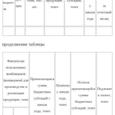
тонн, тыс.
продукции,
субсидий,
водите-
ции
с
за
шт.
тенге
тенге
ля
начала
отчетный
года
месяц
продолжение таблицы
Фактически
использовано
комбикормов
Причитающаяся
(концкормов) для
Остаток
сумма
Оплачено
производства и
причитающейся
Подлежит
бюджетных
с начала
реализации
суммы
к оплате,
субсидий с
года,
продукции, тонн
бюджетных
тенге
начала
тенге
субсидий, тенге
года, тенге