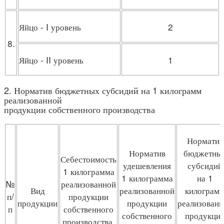
Яйцо - I уровень
2
8.
Яйцо - II уровень
1
2. Норматив бюджетных субсидий на 1 килограмм
реализованной
продукции собственного производства
Норматив
Норматив
бюджетны
Себестоимость
удешевления
субсидий
1 килограмма
1 килограмма
на 1
№
реализованной
Вид
реализованной
килограм
п/
продукции
продукции
продукции
реализован
п
собственного
собственного
продукци
производства,