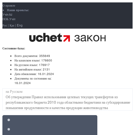
О проекте
Наши проекты:
Учёт.kz
ПОБ.Учёт
Рус
|
Қаз
|
Eng
Состояние базы:
Всего документов:
355649
На казахском языке:
176600
На русском языке:
176917
На английском языке:
2131
Дата обновления:
16.01.2024
Документы по состоянию на:
16.01.2024
на Русском
Об утверждении Правил использования целевых текущих трансфертов из
республиканского бюджета 2010 года областными бюджетами на субсидирование
повышения продуктивности и качества продукции животноводства