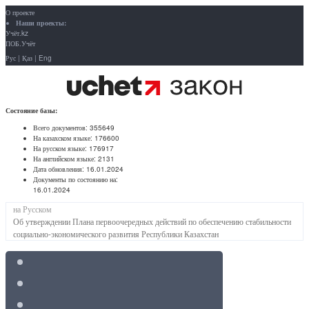
О проекте
Наши проекты:
Учёт.kz
ПОБ.Учёт
Рус
|
Қаз
|
Eng
Состояние базы:
Всего документов:
355649
На казахском языке:
176600
На русском языке:
176917
На английском языке:
2131
Дата обновления:
16.01.2024
Документы по состоянию на:
16.01.2024
на Русском
Об утверждении Плана первоочередных действий по обеспечению стабильности
социально-экономического развития Республики Казахстан